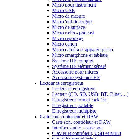
Micro pour instrument
Micro USB
Micro de mesure
Micro 'col-de-cygne'
Micro de surface
Micro radio - podcast
Micro reportage
Micro canon
Micro caméra et appareil photo
Micro smartphone et tablette
Système HF complet
Système HF élément séparé
Accessoire pour micros
Accessoire systèmes HF
Lecteur et enregistreur
Lecteur et enregistreur
Lecteur (CD, SD, USB, BT, Tuner,…)
Enregistreur format rack 19''
Enregistreur portable
Enregistreur multipiste
Carte son, contrôleur et DAW
Carte son, contrôleur et DAW
Interface audio - carte son
Clavier et contrôleur, USB et MIDI
Contrôleur monitoring