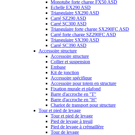
Monotube forte charge FX50 ASD
Echelle EX290 ASD
Triangulaire SX290 ASD
Carré SZ290 ASD
Carré SC300 ASD
Triangulaire forte charge SX290FC ASD
Carré forte charge SZ290FC ASD
Triangulaire SX390 ASD
Carré SC390 ASD
Accessoire structure
Accessoire structure
Collier et suspension
Embase
Kit de jonction
Accessoire spécifique
Accessoire pour totem en structure
Fixation murale et plafond
Barre d'accroche en ''T''
Barre d'accroche en ''H''
Chariot de transport pour structure
Tour et pied de levage
Tour et pied de levage
Pied de levage à treuil
Pied de levage à crémaillère
Tour de levage