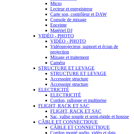
Micro
Lecteur et enregistreur
Carte son, contrôleur et DAW
Console de mixage
Enceinte
Matériel DJ
VIDÉO - PHOTO
VIDÉO - PHOTO
Vidéoprojecteur, support et écran de
projection
Mixage et traitement
Caméra
STRUCTURE ET LEVAGE
STRUCTURE ET LEVAGE
Accessoire structure
Accessoire structure
ELECTRICITÉ
ELECTRICITÉ
Cordon, rallonge et multiprise
FLIGHT, RACK ET SAC
FLIGHT, RACK ET SAC
Sac, valise souple et semi-rigide et housse
CÂBLE ET CONNECTIQUE
CÂBLE ET CONNECTIQUE
Cordon monté audio, vidéo et data