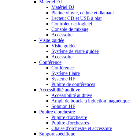
Matériel DJ
Matériel DJ
Platine vinyle, cellule et diamant
Lecteur CD et USB à plat
Controleur et logiciel
Console de mixage
Accessoire
Visite guidée
Visite guidée
Système de visite guidée
Accessoire
Conférence
Conférence
Système filaire
Système HF
Pupitre de conférences
Accessibilité auditive
Accessibilité auditive
Ampli de boucle à induction magnétique
Solution HF
Pupitre d'orchestre
Pupitre d'orchestre
Pupitre d'orchestres
Chaise d'orchestre et accessoire
Support spécifique