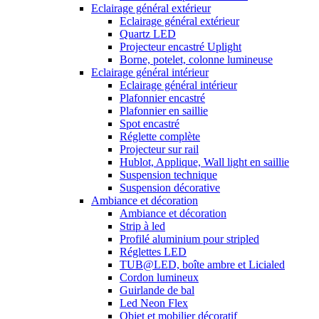
Eclairage général extérieur
Eclairage général extérieur
Quartz LED
Projecteur encastré Uplight
Borne, potelet, colonne lumineuse
Eclairage général intérieur
Eclairage général intérieur
Plafonnier encastré
Plafonnier en saillie
Spot encastré
Réglette complète
Projecteur sur rail
Hublot, Applique, Wall light en saillie
Suspension technique
Suspension décorative
Ambiance et décoration
Ambiance et décoration
Strip à led
Profilé aluminium pour stripled
Réglettes LED
TUB@LED, boîte ambre et Licialed
Cordon lumineux
Guirlande de bal
Led Neon Flex
Objet et mobilier décoratif