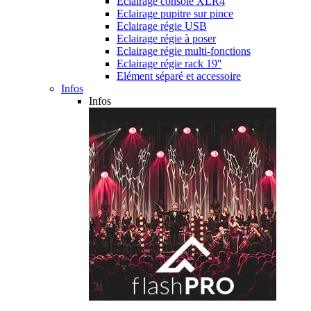
Eclairage console XLR4
Eclairage pupitre sur pince
Eclairage régie USB
Eclairage régie à poser
Eclairage régie multi-fonctions
Eclairage régie rack 19''
Elément séparé et accessoire
Infos
Infos