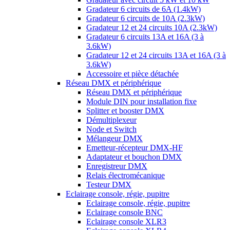
Gradateur 6 circuits de 6A (1.4kW)
Gradateur 6 circuits de 10A (2.3kW)
Gradateur 12 et 24 circuits 10A (2.3kW)
Gradateur 6 circuits 13A et 16A (3 à
3.6kW)
Gradateur 12 et 24 circuits 13A et 16A (3 à
3.6kW)
Accessoire et pièce détachée
Réseau DMX et périphérique
Réseau DMX et périphérique
Module DIN pour installation fixe
Splitter et booster DMX
Démultiplexeur
Node et Switch
Mélangeur DMX
Emetteur-récepteur DMX-HF
Adaptateur et bouchon DMX
Enregistreur DMX
Relais électromécanique
Testeur DMX
Eclairage console, régie, pupitre
Eclairage console, régie, pupitre
Eclairage console BNC
Eclairage console XLR3