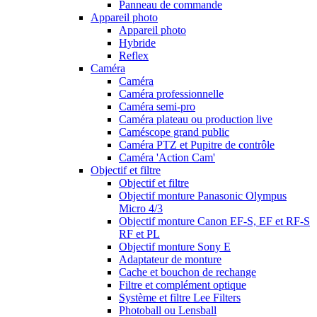
Panneau de commande
Appareil photo
Appareil photo
Hybride
Reflex
Caméra
Caméra
Caméra professionnelle
Caméra semi-pro
Caméra plateau ou production live
Caméscope grand public
Caméra PTZ et Pupitre de contrôle
Caméra 'Action Cam'
Objectif et filtre
Objectif et filtre
Objectif monture Panasonic Olympus
Micro 4/3
Objectif monture Canon EF-S, EF et RF-S
RF et PL
Objectif monture Sony E
Adaptateur de monture
Cache et bouchon de rechange
Filtre et complément optique
Système et filtre Lee Filters
Photoball ou Lensball