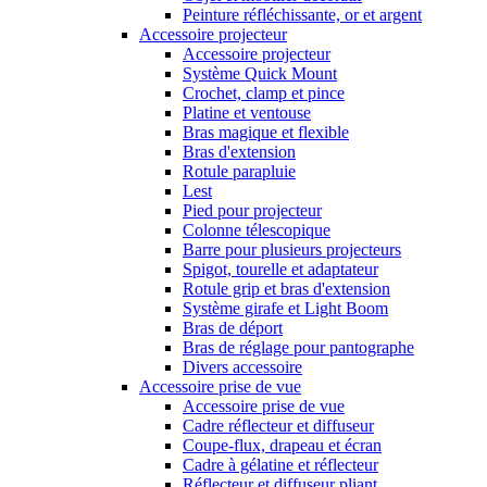
Peinture réfléchissante, or et argent
Accessoire projecteur
Accessoire projecteur
Système Quick Mount
Crochet, clamp et pince
Platine et ventouse
Bras magique et flexible
Bras d'extension
Rotule parapluie
Lest
Pied pour projecteur
Colonne télescopique
Barre pour plusieurs projecteurs
Spigot, tourelle et adaptateur
Rotule grip et bras d'extension
Système girafe et Light Boom
Bras de déport
Bras de réglage pour pantographe
Divers accessoire
Accessoire prise de vue
Accessoire prise de vue
Cadre réflecteur et diffuseur
Coupe-flux, drapeau et écran
Cadre à gélatine et réflecteur
Réflecteur et diffuseur pliant