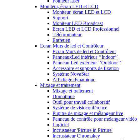
Pointeur laser
Moniteur, écran LED et LCD
Moniteur, écran LED et LCD
Support
Moniteur LED Broadcast
Ecran LED et LCD Professionnel
Téléprompteur
Entretien
Ecran Murs de led et Contrôleur
Ecran Murs de led et Contrôleur
PanneauxLed intérieur ‘’Indoor’’
Panneau Led extérieur ‘’Outdoor’’
Accessoire et supports de fixation
Système NovaStar
Affichage dynamique
Mixage et traitement
Mixage et traitement
Domotique
Outil pour travail collaboratif
Système de visioconférence
Pupitre de mixage et mélangeur live
Panneau de contrôle pour mélangeur vidéo
Logiciel
Incrustateur 'Picture in Picture'
Incrustateur Chromakey