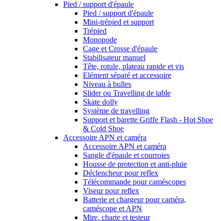
Pied / support d'épaule
Pied / support d'épaule
Mini-trépied et support
Trépied
Monopode
Cage et Crosse d'épaule
Stabilisateur manuel
Tête, rotule, plateau rapide et vis
Elément séparé et accessoire
Niveau à bulles
Slider ou Travelling de table
Skate dolly
Système de travelling
Support et barette Griffe Flash - Hot Shoe
& Cold Shoe
Accessoire APN et caméra
Accessoire APN et caméra
Sangle d'épaule et courroies
Housse de protection et anti-pluie
Déclencheur pour reflex
Télécommande pour caméscopes
Viseur pour reflex
Batterie et chargeur pour caméra,
caméscope et APN
Mire, charte et testeur