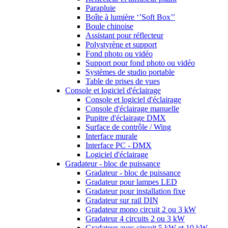
Parapluie
Boîte à lumière ‘’Soft Box’’
Boule chinoise
Assistant pour réflecteur
Polystyrène et support
Fond photo ou vidéo
Support pour fond photo ou vidéo
Systèmes de studio portable
Table de prises de vues
Console et logiciel d'éclairage
Console et logiciel d'éclairage
Console d'éclairage manuelle
Pupitre d'éclairage DMX
Surface de contrôle / Wing
Interface murale
Interface PC - DMX
Logiciel d'éclairage
Gradateur - bloc de puissance
Gradateur - bloc de puissance
Gradateur pour lampes LED
Gradateur pour installation fixe
Gradateur sur rail DIN
Gradateur mono circuit 2 ou 3 kW
Gradateur 4 circuits 2 ou 3 kW
Gradateur avec circuit 5 kW et 10 kW