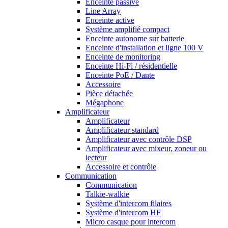
Enceinte passive
Line Array
Enceinte active
Système amplifié compact
Enceinte autonome sur batterie
Enceinte d'installation et ligne 100 V
Enceinte de monitoring
Enceinte Hi-Fi / résidentielle
Enceinte PoE / Dante
Accessoire
Pièce détachée
Mégaphone
Amplificateur
Amplificateur
Amplificateur standard
Amplificateur avec contrôle DSP
Amplificateur avec mixeur, zoneur ou
lecteur
Accessoire et contrôle
Communication
Communication
Talkie-walkie
Système d'intercom filaires
Système d'intercom HF
Micro casque pour intercom