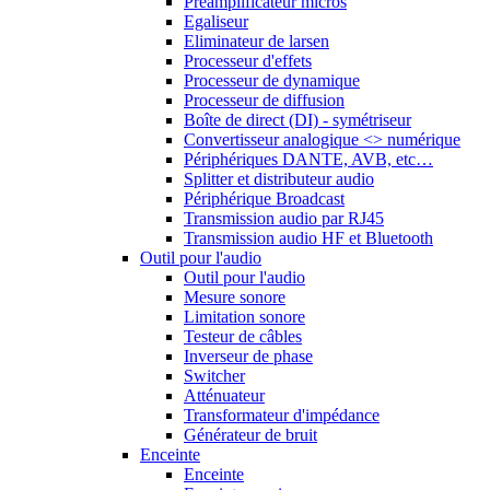
Préamplificateur micros
Egaliseur
Eliminateur de larsen
Processeur d'effets
Processeur de dynamique
Processeur de diffusion
Boîte de direct (DI) - symétriseur
Convertisseur analogique <> numérique
Périphériques DANTE, AVB, etc…
Splitter et distributeur audio
Périphérique Broadcast
Transmission audio par RJ45
Transmission audio HF et Bluetooth
Outil pour l'audio
Outil pour l'audio
Mesure sonore
Limitation sonore
Testeur de câbles
Inverseur de phase
Switcher
Atténuateur
Transformateur d'impédance
Générateur de bruit
Enceinte
Enceinte