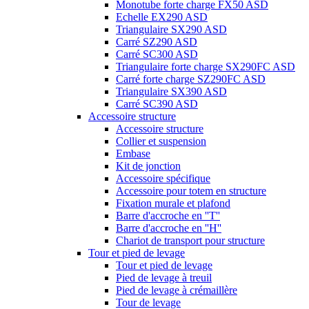
Monotube forte charge FX50 ASD
Echelle EX290 ASD
Triangulaire SX290 ASD
Carré SZ290 ASD
Carré SC300 ASD
Triangulaire forte charge SX290FC ASD
Carré forte charge SZ290FC ASD
Triangulaire SX390 ASD
Carré SC390 ASD
Accessoire structure
Accessoire structure
Collier et suspension
Embase
Kit de jonction
Accessoire spécifique
Accessoire pour totem en structure
Fixation murale et plafond
Barre d'accroche en ''T''
Barre d'accroche en ''H''
Chariot de transport pour structure
Tour et pied de levage
Tour et pied de levage
Pied de levage à treuil
Pied de levage à crémaillère
Tour de levage