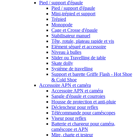
Pied / support d'épaule
Pied / support d'épaule
Mini-trépied et support
Trépied
Monopode
Cage et Crosse d'épaule
Stabilisateur manuel
Tête, rotule, plateau rapide et vis
Elément séparé et accessoire
Niveau à bulles
Slider ou Travelling de table
Skate dolly
Système de travelling
Support et barette Griffe Flash - Hot Shoe
& Cold Shoe
Accessoire APN et caméra
Accessoire APN et caméra
Sangle d'épaule et courroies
Housse de protection et anti-pluie
Déclencheur pour reflex
Télécommande pour caméscopes
Viseur pour reflex
Batterie et chargeur pour caméra,
caméscope et APN
Mire, charte et testeur