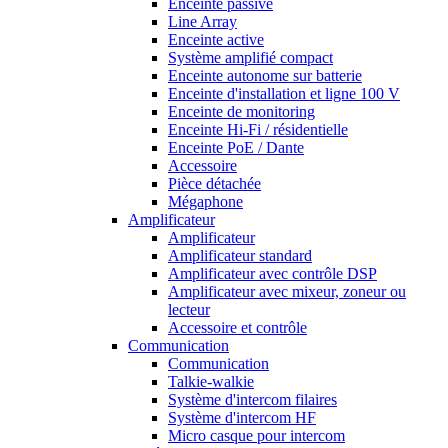
Enceinte passive
Line Array
Enceinte active
Système amplifié compact
Enceinte autonome sur batterie
Enceinte d'installation et ligne 100 V
Enceinte de monitoring
Enceinte Hi-Fi / résidentielle
Enceinte PoE / Dante
Accessoire
Pièce détachée
Mégaphone
Amplificateur
Amplificateur
Amplificateur standard
Amplificateur avec contrôle DSP
Amplificateur avec mixeur, zoneur ou
lecteur
Accessoire et contrôle
Communication
Communication
Talkie-walkie
Système d'intercom filaires
Système d'intercom HF
Micro casque pour intercom