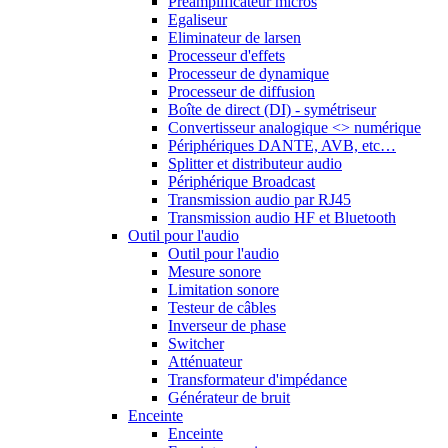
Préamplificateur micros
Egaliseur
Eliminateur de larsen
Processeur d'effets
Processeur de dynamique
Processeur de diffusion
Boîte de direct (DI) - symétriseur
Convertisseur analogique <> numérique
Périphériques DANTE, AVB, etc…
Splitter et distributeur audio
Périphérique Broadcast
Transmission audio par RJ45
Transmission audio HF et Bluetooth
Outil pour l'audio
Outil pour l'audio
Mesure sonore
Limitation sonore
Testeur de câbles
Inverseur de phase
Switcher
Atténuateur
Transformateur d'impédance
Générateur de bruit
Enceinte
Enceinte