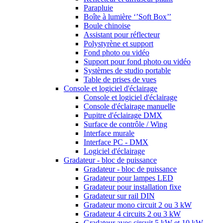
Parapluie
Boîte à lumière ‘’Soft Box’’
Boule chinoise
Assistant pour réflecteur
Polystyrène et support
Fond photo ou vidéo
Support pour fond photo ou vidéo
Systèmes de studio portable
Table de prises de vues
Console et logiciel d'éclairage
Console et logiciel d'éclairage
Console d'éclairage manuelle
Pupitre d'éclairage DMX
Surface de contrôle / Wing
Interface murale
Interface PC - DMX
Logiciel d'éclairage
Gradateur - bloc de puissance
Gradateur - bloc de puissance
Gradateur pour lampes LED
Gradateur pour installation fixe
Gradateur sur rail DIN
Gradateur mono circuit 2 ou 3 kW
Gradateur 4 circuits 2 ou 3 kW
Gradateur avec circuit 5 kW et 10 kW