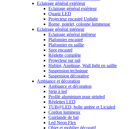
Eclairage général extérieur
Eclairage général extérieur
Quartz LED
Projecteur encastré Uplight
Borne, potelet, colonne lumineuse
Eclairage général intérieur
Eclairage général intérieur
Plafonnier encastré
Plafonnier en saillie
Spot encastré
Réglette complète
Projecteur sur rail
Hublot, Applique, Wall light en saillie
Suspension technique
Suspension décorative
Ambiance et décoration
Ambiance et décoration
Strip à led
Profilé aluminium pour stripled
Réglettes LED
TUB@LED, boîte ambre et Licialed
Cordon lumineux
Guirlande de bal
Led Neon Flex
Objet et mobilier décoratif