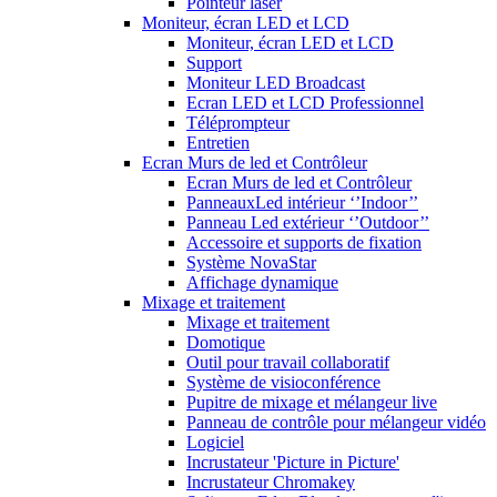
Pointeur laser
Moniteur, écran LED et LCD
Moniteur, écran LED et LCD
Support
Moniteur LED Broadcast
Ecran LED et LCD Professionnel
Téléprompteur
Entretien
Ecran Murs de led et Contrôleur
Ecran Murs de led et Contrôleur
PanneauxLed intérieur ‘’Indoor’’
Panneau Led extérieur ‘’Outdoor’’
Accessoire et supports de fixation
Système NovaStar
Affichage dynamique
Mixage et traitement
Mixage et traitement
Domotique
Outil pour travail collaboratif
Système de visioconférence
Pupitre de mixage et mélangeur live
Panneau de contrôle pour mélangeur vidéo
Logiciel
Incrustateur 'Picture in Picture'
Incrustateur Chromakey