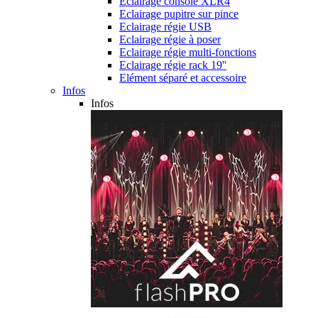
Eclairage console XLR4
Eclairage pupitre sur pince
Eclairage régie USB
Eclairage régie à poser
Eclairage régie multi-fonctions
Eclairage régie rack 19''
Elément séparé et accessoire
Infos
Infos