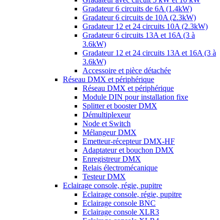
Gradateur 6 circuits de 6A (1.4kW)
Gradateur 6 circuits de 10A (2.3kW)
Gradateur 12 et 24 circuits 10A (2.3kW)
Gradateur 6 circuits 13A et 16A (3 à
3.6kW)
Gradateur 12 et 24 circuits 13A et 16A (3 à
3.6kW)
Accessoire et pièce détachée
Réseau DMX et périphérique
Réseau DMX et périphérique
Module DIN pour installation fixe
Splitter et booster DMX
Démultiplexeur
Node et Switch
Mélangeur DMX
Emetteur-récepteur DMX-HF
Adaptateur et bouchon DMX
Enregistreur DMX
Relais électromécanique
Testeur DMX
Eclairage console, régie, pupitre
Eclairage console, régie, pupitre
Eclairage console BNC
Eclairage console XLR3