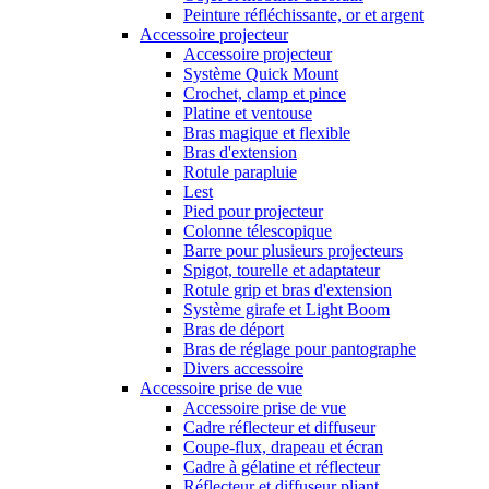
Peinture réfléchissante, or et argent
Accessoire projecteur
Accessoire projecteur
Système Quick Mount
Crochet, clamp et pince
Platine et ventouse
Bras magique et flexible
Bras d'extension
Rotule parapluie
Lest
Pied pour projecteur
Colonne télescopique
Barre pour plusieurs projecteurs
Spigot, tourelle et adaptateur
Rotule grip et bras d'extension
Système girafe et Light Boom
Bras de déport
Bras de réglage pour pantographe
Divers accessoire
Accessoire prise de vue
Accessoire prise de vue
Cadre réflecteur et diffuseur
Coupe-flux, drapeau et écran
Cadre à gélatine et réflecteur
Réflecteur et diffuseur pliant