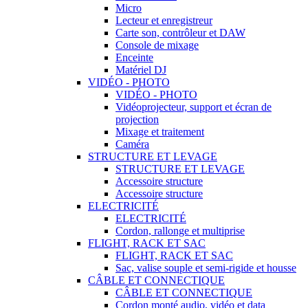
Micro
Lecteur et enregistreur
Carte son, contrôleur et DAW
Console de mixage
Enceinte
Matériel DJ
VIDÉO - PHOTO
VIDÉO - PHOTO
Vidéoprojecteur, support et écran de
projection
Mixage et traitement
Caméra
STRUCTURE ET LEVAGE
STRUCTURE ET LEVAGE
Accessoire structure
Accessoire structure
ELECTRICITÉ
ELECTRICITÉ
Cordon, rallonge et multiprise
FLIGHT, RACK ET SAC
FLIGHT, RACK ET SAC
Sac, valise souple et semi-rigide et housse
CÂBLE ET CONNECTIQUE
CÂBLE ET CONNECTIQUE
Cordon monté audio, vidéo et data