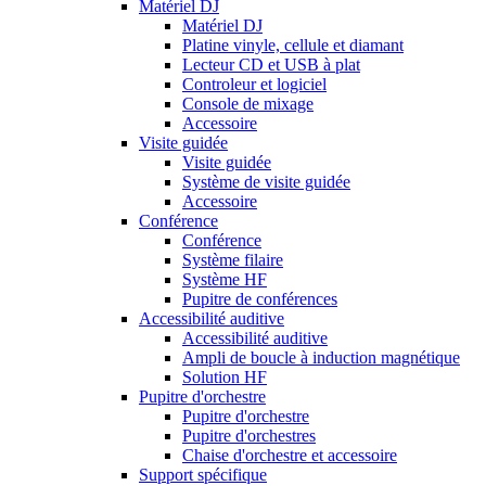
Matériel DJ
Matériel DJ
Platine vinyle, cellule et diamant
Lecteur CD et USB à plat
Controleur et logiciel
Console de mixage
Accessoire
Visite guidée
Visite guidée
Système de visite guidée
Accessoire
Conférence
Conférence
Système filaire
Système HF
Pupitre de conférences
Accessibilité auditive
Accessibilité auditive
Ampli de boucle à induction magnétique
Solution HF
Pupitre d'orchestre
Pupitre d'orchestre
Pupitre d'orchestres
Chaise d'orchestre et accessoire
Support spécifique