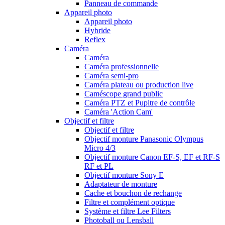
Panneau de commande
Appareil photo
Appareil photo
Hybride
Reflex
Caméra
Caméra
Caméra professionnelle
Caméra semi-pro
Caméra plateau ou production live
Caméscope grand public
Caméra PTZ et Pupitre de contrôle
Caméra 'Action Cam'
Objectif et filtre
Objectif et filtre
Objectif monture Panasonic Olympus
Micro 4/3
Objectif monture Canon EF-S, EF et RF-S
RF et PL
Objectif monture Sony E
Adaptateur de monture
Cache et bouchon de rechange
Filtre et complément optique
Système et filtre Lee Filters
Photoball ou Lensball