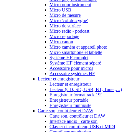
Micro pour instrument
Micro USB
Micro de mesure
Micro 'col-de-cygne'
Micro de surface
Micro radio - podcast
Micro reportage
Micro canon
Micro caméra et appareil photo
Micro smartphone et tablette
Système HF complet
Système HF élément séparé
Accessoire pour micros
Accessoire systèmes HF
Lecteur et enregistreur
Lecteur et enregistreur
Lecteur (CD, SD, USB, BT, Tuner,…)
Enregistreur format rack 19''
Enregistreur portable
Enregistreur multipiste
Carte son, contrôleur et DAW
Carte son, contrôleur et DAW
Interface audio - carte son
Clavier et contrôleur, USB et MIDI
Contrôleur monitoring