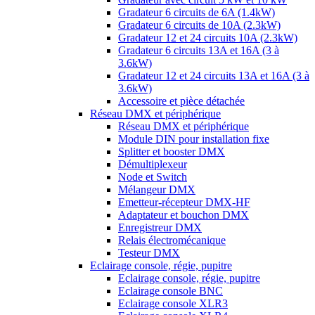
Gradateur 6 circuits de 6A (1.4kW)
Gradateur 6 circuits de 10A (2.3kW)
Gradateur 12 et 24 circuits 10A (2.3kW)
Gradateur 6 circuits 13A et 16A (3 à
3.6kW)
Gradateur 12 et 24 circuits 13A et 16A (3 à
3.6kW)
Accessoire et pièce détachée
Réseau DMX et périphérique
Réseau DMX et périphérique
Module DIN pour installation fixe
Splitter et booster DMX
Démultiplexeur
Node et Switch
Mélangeur DMX
Emetteur-récepteur DMX-HF
Adaptateur et bouchon DMX
Enregistreur DMX
Relais électromécanique
Testeur DMX
Eclairage console, régie, pupitre
Eclairage console, régie, pupitre
Eclairage console BNC
Eclairage console XLR3