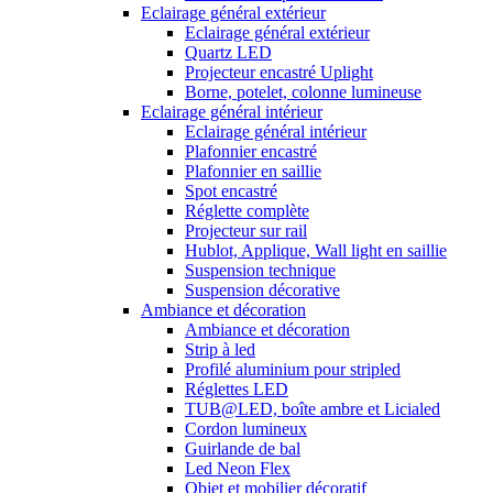
Eclairage général extérieur
Eclairage général extérieur
Quartz LED
Projecteur encastré Uplight
Borne, potelet, colonne lumineuse
Eclairage général intérieur
Eclairage général intérieur
Plafonnier encastré
Plafonnier en saillie
Spot encastré
Réglette complète
Projecteur sur rail
Hublot, Applique, Wall light en saillie
Suspension technique
Suspension décorative
Ambiance et décoration
Ambiance et décoration
Strip à led
Profilé aluminium pour stripled
Réglettes LED
TUB@LED, boîte ambre et Licialed
Cordon lumineux
Guirlande de bal
Led Neon Flex
Objet et mobilier décoratif