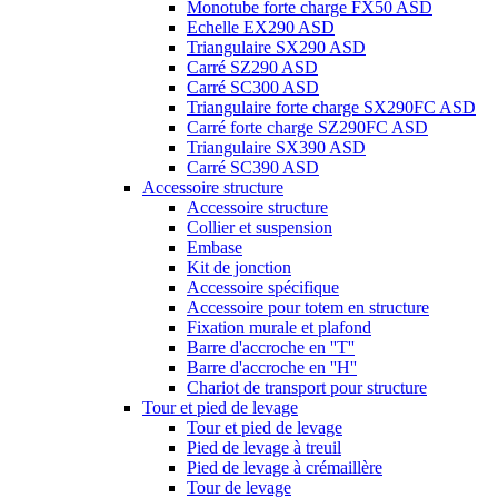
Monotube forte charge FX50 ASD
Echelle EX290 ASD
Triangulaire SX290 ASD
Carré SZ290 ASD
Carré SC300 ASD
Triangulaire forte charge SX290FC ASD
Carré forte charge SZ290FC ASD
Triangulaire SX390 ASD
Carré SC390 ASD
Accessoire structure
Accessoire structure
Collier et suspension
Embase
Kit de jonction
Accessoire spécifique
Accessoire pour totem en structure
Fixation murale et plafond
Barre d'accroche en ''T''
Barre d'accroche en ''H''
Chariot de transport pour structure
Tour et pied de levage
Tour et pied de levage
Pied de levage à treuil
Pied de levage à crémaillère
Tour de levage