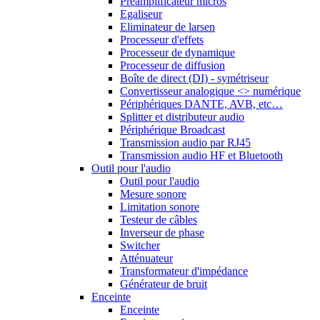
Préamplificateur micros
Egaliseur
Eliminateur de larsen
Processeur d'effets
Processeur de dynamique
Processeur de diffusion
Boîte de direct (DI) - symétriseur
Convertisseur analogique <> numérique
Périphériques DANTE, AVB, etc…
Splitter et distributeur audio
Périphérique Broadcast
Transmission audio par RJ45
Transmission audio HF et Bluetooth
Outil pour l'audio
Outil pour l'audio
Mesure sonore
Limitation sonore
Testeur de câbles
Inverseur de phase
Switcher
Atténuateur
Transformateur d'impédance
Générateur de bruit
Enceinte
Enceinte