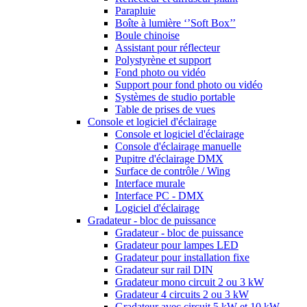
Parapluie
Boîte à lumière ‘’Soft Box’’
Boule chinoise
Assistant pour réflecteur
Polystyrène et support
Fond photo ou vidéo
Support pour fond photo ou vidéo
Systèmes de studio portable
Table de prises de vues
Console et logiciel d'éclairage
Console et logiciel d'éclairage
Console d'éclairage manuelle
Pupitre d'éclairage DMX
Surface de contrôle / Wing
Interface murale
Interface PC - DMX
Logiciel d'éclairage
Gradateur - bloc de puissance
Gradateur - bloc de puissance
Gradateur pour lampes LED
Gradateur pour installation fixe
Gradateur sur rail DIN
Gradateur mono circuit 2 ou 3 kW
Gradateur 4 circuits 2 ou 3 kW
Gradateur avec circuit 5 kW et 10 kW