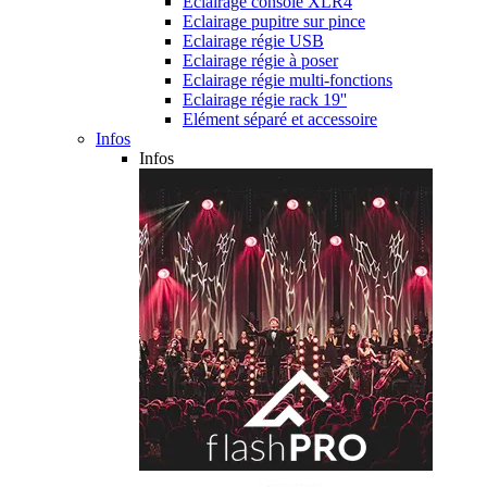
Eclairage console XLR4
Eclairage pupitre sur pince
Eclairage régie USB
Eclairage régie à poser
Eclairage régie multi-fonctions
Eclairage régie rack 19''
Elément séparé et accessoire
Infos
Infos