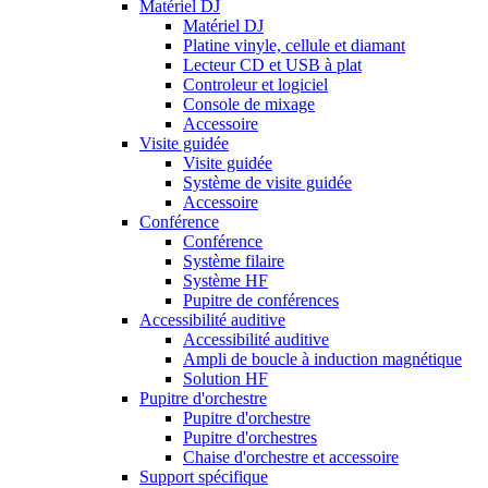
Matériel DJ
Matériel DJ
Platine vinyle, cellule et diamant
Lecteur CD et USB à plat
Controleur et logiciel
Console de mixage
Accessoire
Visite guidée
Visite guidée
Système de visite guidée
Accessoire
Conférence
Conférence
Système filaire
Système HF
Pupitre de conférences
Accessibilité auditive
Accessibilité auditive
Ampli de boucle à induction magnétique
Solution HF
Pupitre d'orchestre
Pupitre d'orchestre
Pupitre d'orchestres
Chaise d'orchestre et accessoire
Support spécifique