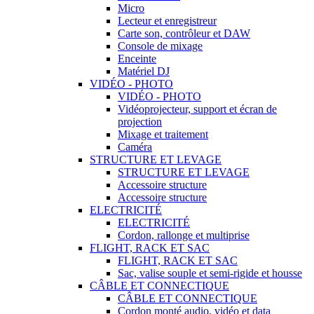
Micro
Lecteur et enregistreur
Carte son, contrôleur et DAW
Console de mixage
Enceinte
Matériel DJ
VIDÉO - PHOTO
VIDÉO - PHOTO
Vidéoprojecteur, support et écran de
projection
Mixage et traitement
Caméra
STRUCTURE ET LEVAGE
STRUCTURE ET LEVAGE
Accessoire structure
Accessoire structure
ELECTRICITÉ
ELECTRICITÉ
Cordon, rallonge et multiprise
FLIGHT, RACK ET SAC
FLIGHT, RACK ET SAC
Sac, valise souple et semi-rigide et housse
CÂBLE ET CONNECTIQUE
CÂBLE ET CONNECTIQUE
Cordon monté audio, vidéo et data