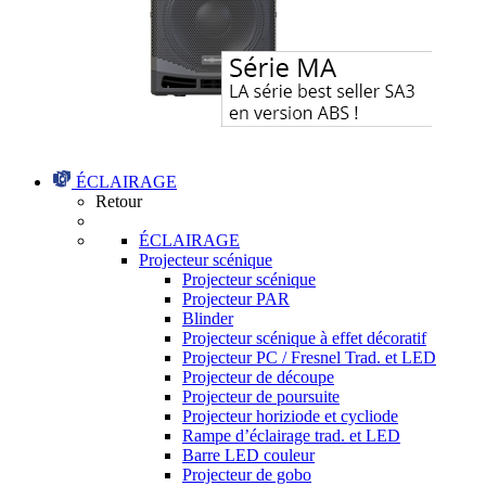
ÉCLAIRAGE
Retour
ÉCLAIRAGE
Projecteur scénique
Projecteur scénique
Projecteur PAR
Blinder
Projecteur scénique à effet décoratif
Projecteur PC / Fresnel Trad. et LED
Projecteur de découpe
Projecteur de poursuite
Projecteur horiziode et cycliode
Rampe d’éclairage trad. et LED
Barre LED couleur
Projecteur de gobo