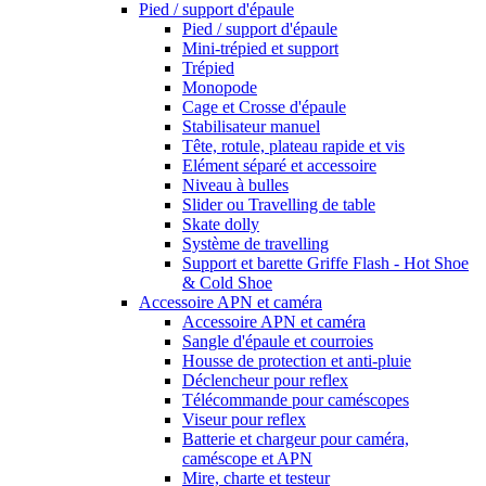
Pied / support d'épaule
Pied / support d'épaule
Mini-trépied et support
Trépied
Monopode
Cage et Crosse d'épaule
Stabilisateur manuel
Tête, rotule, plateau rapide et vis
Elément séparé et accessoire
Niveau à bulles
Slider ou Travelling de table
Skate dolly
Système de travelling
Support et barette Griffe Flash - Hot Shoe
& Cold Shoe
Accessoire APN et caméra
Accessoire APN et caméra
Sangle d'épaule et courroies
Housse de protection et anti-pluie
Déclencheur pour reflex
Télécommande pour caméscopes
Viseur pour reflex
Batterie et chargeur pour caméra,
caméscope et APN
Mire, charte et testeur