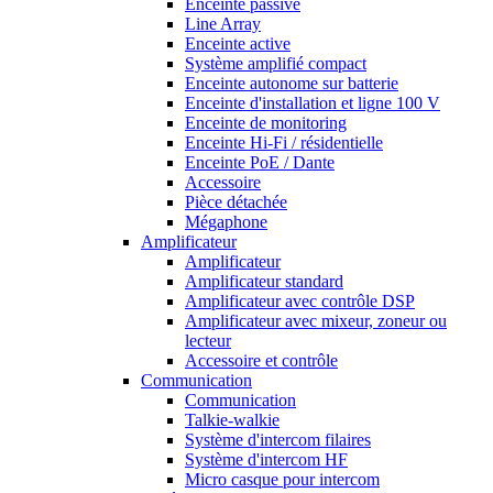
Enceinte passive
Line Array
Enceinte active
Système amplifié compact
Enceinte autonome sur batterie
Enceinte d'installation et ligne 100 V
Enceinte de monitoring
Enceinte Hi-Fi / résidentielle
Enceinte PoE / Dante
Accessoire
Pièce détachée
Mégaphone
Amplificateur
Amplificateur
Amplificateur standard
Amplificateur avec contrôle DSP
Amplificateur avec mixeur, zoneur ou
lecteur
Accessoire et contrôle
Communication
Communication
Talkie-walkie
Système d'intercom filaires
Système d'intercom HF
Micro casque pour intercom