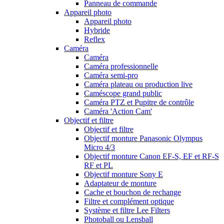
Panneau de commande
Appareil photo
Appareil photo
Hybride
Reflex
Caméra
Caméra
Caméra professionnelle
Caméra semi-pro
Caméra plateau ou production live
Caméscope grand public
Caméra PTZ et Pupitre de contrôle
Caméra 'Action Cam'
Objectif et filtre
Objectif et filtre
Objectif monture Panasonic Olympus
Micro 4/3
Objectif monture Canon EF-S, EF et RF-S
RF et PL
Objectif monture Sony E
Adaptateur de monture
Cache et bouchon de rechange
Filtre et complément optique
Système et filtre Lee Filters
Photoball ou Lensball