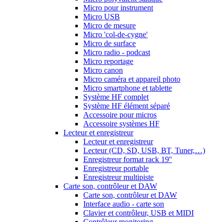
Micro pour instrument
Micro USB
Micro de mesure
Micro 'col-de-cygne'
Micro de surface
Micro radio - podcast
Micro reportage
Micro canon
Micro caméra et appareil photo
Micro smartphone et tablette
Système HF complet
Système HF élément séparé
Accessoire pour micros
Accessoire systèmes HF
Lecteur et enregistreur
Lecteur et enregistreur
Lecteur (CD, SD, USB, BT, Tuner,…)
Enregistreur format rack 19''
Enregistreur portable
Enregistreur multipiste
Carte son, contrôleur et DAW
Carte son, contrôleur et DAW
Interface audio - carte son
Clavier et contrôleur, USB et MIDI
Contrôleur monitoring