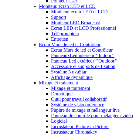
Pointeur laser
Moniteur, écran LED et LCD
Moniteur, écran LED et LCD
Support
Moniteur LED Broadcast
Ecran LED et LCD Professionnel
Téléprompteur
Entretien
Ecran Murs de led et Contrôleur
Ecran Murs de led et Contrôleur
PanneauxLed intérieur ‘’Indoor’’
Panneau Led extérieur ‘’Outdoor’’
Accessoire et supports de fixation
Système NovaStar
Affichage dynamique
Mixage et traitement
Mixage et traitement
Domotique
Outil pour travail collaboratif
Système de visioconférence
Pupitre de mixage et mélangeur live
Panneau de contrôle pour mélangeur vidéo
Logiciel
Incrustateur 'Picture in Picture'
Incrustateur Chromakey