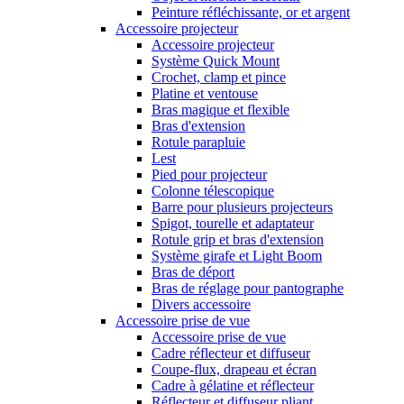
Peinture réfléchissante, or et argent
Accessoire projecteur
Accessoire projecteur
Système Quick Mount
Crochet, clamp et pince
Platine et ventouse
Bras magique et flexible
Bras d'extension
Rotule parapluie
Lest
Pied pour projecteur
Colonne télescopique
Barre pour plusieurs projecteurs
Spigot, tourelle et adaptateur
Rotule grip et bras d'extension
Système girafe et Light Boom
Bras de déport
Bras de réglage pour pantographe
Divers accessoire
Accessoire prise de vue
Accessoire prise de vue
Cadre réflecteur et diffuseur
Coupe-flux, drapeau et écran
Cadre à gélatine et réflecteur
Réflecteur et diffuseur pliant