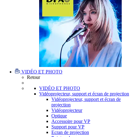
VIDÉO ET PHOTO
Retour
VIDÉO ET PHOTO
Vidéoprojecteur, support et écran de projection
Vidéoprojecteur, support et écran de
projection
Vidéoprojecteur
Optique
Accessoire pour VP
Support pour VP
Ecran de projection