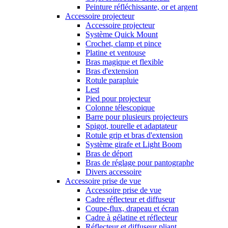
Peinture réfléchissante, or et argent
Accessoire projecteur
Accessoire projecteur
Système Quick Mount
Crochet, clamp et pince
Platine et ventouse
Bras magique et flexible
Bras d'extension
Rotule parapluie
Lest
Pied pour projecteur
Colonne télescopique
Barre pour plusieurs projecteurs
Spigot, tourelle et adaptateur
Rotule grip et bras d'extension
Système girafe et Light Boom
Bras de déport
Bras de réglage pour pantographe
Divers accessoire
Accessoire prise de vue
Accessoire prise de vue
Cadre réflecteur et diffuseur
Coupe-flux, drapeau et écran
Cadre à gélatine et réflecteur
Réflecteur et diffuseur pliant