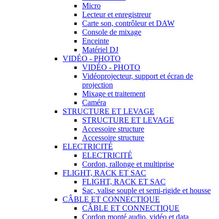
Micro
Lecteur et enregistreur
Carte son, contrôleur et DAW
Console de mixage
Enceinte
Matériel DJ
VIDÉO - PHOTO
VIDÉO - PHOTO
Vidéoprojecteur, support et écran de
projection
Mixage et traitement
Caméra
STRUCTURE ET LEVAGE
STRUCTURE ET LEVAGE
Accessoire structure
Accessoire structure
ELECTRICITÉ
ELECTRICITÉ
Cordon, rallonge et multiprise
FLIGHT, RACK ET SAC
FLIGHT, RACK ET SAC
Sac, valise souple et semi-rigide et housse
CÂBLE ET CONNECTIQUE
CÂBLE ET CONNECTIQUE
Cordon monté audio, vidéo et data