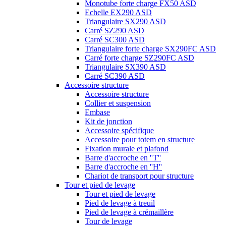
Monotube forte charge FX50 ASD
Echelle EX290 ASD
Triangulaire SX290 ASD
Carré SZ290 ASD
Carré SC300 ASD
Triangulaire forte charge SX290FC ASD
Carré forte charge SZ290FC ASD
Triangulaire SX390 ASD
Carré SC390 ASD
Accessoire structure
Accessoire structure
Collier et suspension
Embase
Kit de jonction
Accessoire spécifique
Accessoire pour totem en structure
Fixation murale et plafond
Barre d'accroche en ''T''
Barre d'accroche en ''H''
Chariot de transport pour structure
Tour et pied de levage
Tour et pied de levage
Pied de levage à treuil
Pied de levage à crémaillère
Tour de levage