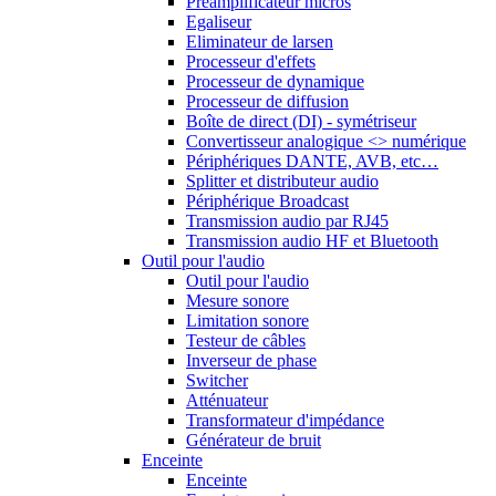
Préamplificateur micros
Egaliseur
Eliminateur de larsen
Processeur d'effets
Processeur de dynamique
Processeur de diffusion
Boîte de direct (DI) - symétriseur
Convertisseur analogique <> numérique
Périphériques DANTE, AVB, etc…
Splitter et distributeur audio
Périphérique Broadcast
Transmission audio par RJ45
Transmission audio HF et Bluetooth
Outil pour l'audio
Outil pour l'audio
Mesure sonore
Limitation sonore
Testeur de câbles
Inverseur de phase
Switcher
Atténuateur
Transformateur d'impédance
Générateur de bruit
Enceinte
Enceinte