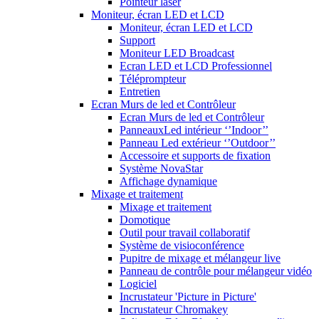
Pointeur laser
Moniteur, écran LED et LCD
Moniteur, écran LED et LCD
Support
Moniteur LED Broadcast
Ecran LED et LCD Professionnel
Téléprompteur
Entretien
Ecran Murs de led et Contrôleur
Ecran Murs de led et Contrôleur
PanneauxLed intérieur ‘’Indoor’’
Panneau Led extérieur ‘’Outdoor’’
Accessoire et supports de fixation
Système NovaStar
Affichage dynamique
Mixage et traitement
Mixage et traitement
Domotique
Outil pour travail collaboratif
Système de visioconférence
Pupitre de mixage et mélangeur live
Panneau de contrôle pour mélangeur vidéo
Logiciel
Incrustateur 'Picture in Picture'
Incrustateur Chromakey