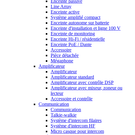
Enceinte passive
Line Array
Enceinte active
Système amplifié compact
Enceinte autonome sur batterie
Enceinte d'installation et ligne 100 V
Enceinte de monitoring
Enceinte Hi-Fi / résidentielle
Enceinte PoE / Dante
Accessoire
Pièce détachée
Mégaphone
Amplificateur
Amplificateur
Amplificateur standard
Amplificateur avec contrôle DSP
Amplificateur avec mixeur, zoneur ou
lecteur
Accessoire et contrôle
Communication
Communication
Talkie-walkie
Système d'intercom filaires
Système d'intercom HF
Micro casque pour intercom