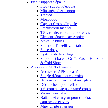
Pied / support d'épaule
Pied / support d'épaule
Mini-trépied et support
Trépied
Monopode
Cage et Crosse d'épaule
Stabilisateur manuel
Tête, rotule, plateau rapide et vis
Elément séparé et accessoire
Niveau à bulles
Slider ou Travelling de table
Skate dolly
Système de travelling
Support et barette Griffe Flash - Hot Shoe
& Cold Shoe
Accessoire APN et caméra
Accessoire APN et caméra
Sangle d'épaule et courroies
Housse de protection et anti-pluie
Déclencheur pour reflex
Télécommande pour caméscopes
Viseur pour reflex
Batterie et chargeur pour caméra,
caméscope et APN
Mire, charte et testeur