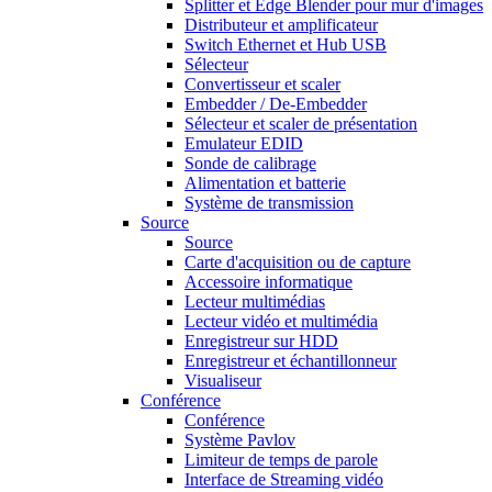
Splitter et Edge Blender pour mur d'images
Distributeur et amplificateur
Switch Ethernet et Hub USB
Sélecteur
Convertisseur et scaler
Embedder / De-Embedder
Sélecteur et scaler de présentation
Emulateur EDID
Sonde de calibrage
Alimentation et batterie
Système de transmission
Source
Source
Carte d'acquisition ou de capture
Accessoire informatique
Lecteur multimédias
Lecteur vidéo et multimédia
Enregistreur sur HDD
Enregistreur et échantillonneur
Visualiseur
Conférence
Conférence
Système Pavlov
Limiteur de temps de parole
Interface de Streaming vidéo