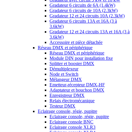
Gradateur 6 circuits de 6A (1.4kW)
Gradateur 6 circuits de 10A (2.3kW)
Gradateur 12 et 24 circuits 10A (2.3kW)
Gradateur 6 circuits 13A et 16A (3 à
3.6kW)
Gradateur 12 et 24 circuits 13A et 16A (3 à
3.6kW)
Accessoire et pièce détachée
Réseau DMX et périphérique
Réseau DMX et périphérique
Module DIN pour installation fixe
Splitter et booster DMX
Démultiplexeur
Node et Switch
Mélangeur DMX
Emetteur-récepteur DMX-HF
Adaptateur et bouchon DMX
Enregistreur DMX
Relais électromécanique
Testeur DMX
Eclairage console, régie, pupitre
Eclairage console, régie, pupitre
Eclairage console BNC
Eclairage console XLR3