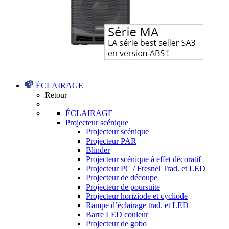
ÉCLAIRAGE
Retour
ÉCLAIRAGE
Projecteur scénique
Projecteur scénique
Projecteur PAR
Blinder
Projecteur scénique à effet décoratif
Projecteur PC / Fresnel Trad. et LED
Projecteur de découpe
Projecteur de poursuite
Projecteur horiziode et cycliode
Rampe d’éclairage trad. et LED
Barre LED couleur
Projecteur de gobo