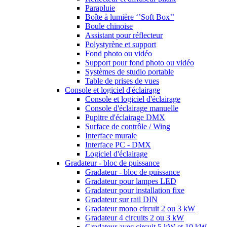
Parapluie
Boîte à lumière ‘’Soft Box’’
Boule chinoise
Assistant pour réflecteur
Polystyrène et support
Fond photo ou vidéo
Support pour fond photo ou vidéo
Systèmes de studio portable
Table de prises de vues
Console et logiciel d'éclairage
Console et logiciel d'éclairage
Console d'éclairage manuelle
Pupitre d'éclairage DMX
Surface de contrôle / Wing
Interface murale
Interface PC - DMX
Logiciel d'éclairage
Gradateur - bloc de puissance
Gradateur - bloc de puissance
Gradateur pour lampes LED
Gradateur pour installation fixe
Gradateur sur rail DIN
Gradateur mono circuit 2 ou 3 kW
Gradateur 4 circuits 2 ou 3 kW
Gradateur avec circuit 5 kW et 10 kW