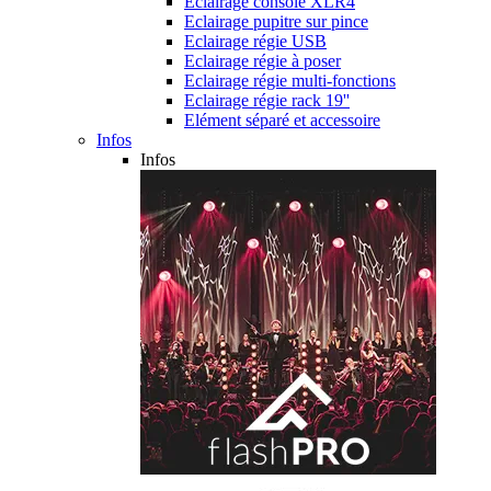
Eclairage console XLR4
Eclairage pupitre sur pince
Eclairage régie USB
Eclairage régie à poser
Eclairage régie multi-fonctions
Eclairage régie rack 19''
Elément séparé et accessoire
Infos
Infos