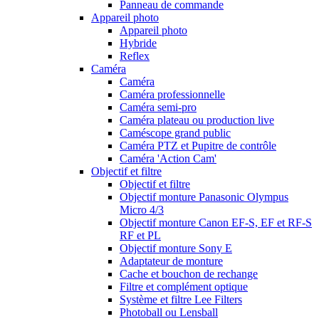
Panneau de commande
Appareil photo
Appareil photo
Hybride
Reflex
Caméra
Caméra
Caméra professionnelle
Caméra semi-pro
Caméra plateau ou production live
Caméscope grand public
Caméra PTZ et Pupitre de contrôle
Caméra 'Action Cam'
Objectif et filtre
Objectif et filtre
Objectif monture Panasonic Olympus
Micro 4/3
Objectif monture Canon EF-S, EF et RF-S
RF et PL
Objectif monture Sony E
Adaptateur de monture
Cache et bouchon de rechange
Filtre et complément optique
Système et filtre Lee Filters
Photoball ou Lensball