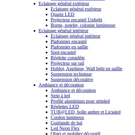
Eclairage général extérieur
Eclairage général extérieur
Quartz LED
Projecteur encastré Uplight
Borne, potelet, colonne lumineuse
Eclairage général intérieur
Eclairage général intérieur
Plafonnier encastré
Plafonnier en saillie
Spot encastré
Réglette complète
Projecteur sur rail
Hublot, Applique, Wall light en saillie
Suspension technique
Suspension décorative
Ambiance et décoration
Ambiance et décoration
Strip à led
Profilé aluminium pour stripled
Réglettes LED
TUB@LED, boîte ambre et Licialed
Cordon lumineux
Guirlande de bal
Led Neon Flex
Objet et mobilier décoratif