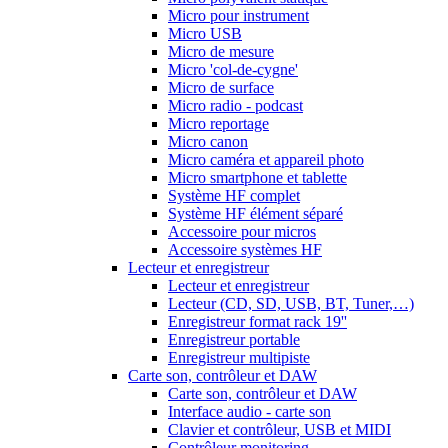
Micro pour instrument
Micro USB
Micro de mesure
Micro 'col-de-cygne'
Micro de surface
Micro radio - podcast
Micro reportage
Micro canon
Micro caméra et appareil photo
Micro smartphone et tablette
Système HF complet
Système HF élément séparé
Accessoire pour micros
Accessoire systèmes HF
Lecteur et enregistreur
Lecteur et enregistreur
Lecteur (CD, SD, USB, BT, Tuner,…)
Enregistreur format rack 19''
Enregistreur portable
Enregistreur multipiste
Carte son, contrôleur et DAW
Carte son, contrôleur et DAW
Interface audio - carte son
Clavier et contrôleur, USB et MIDI
Contrôleur monitoring