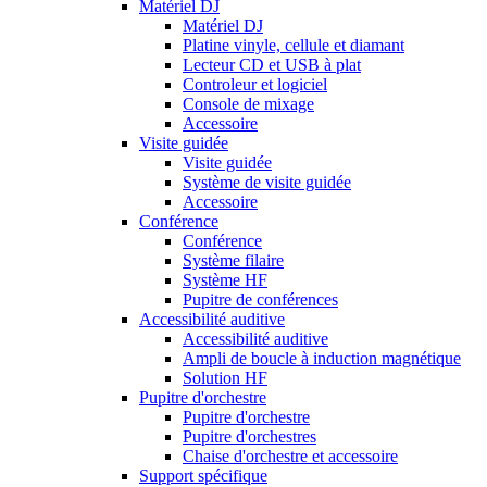
Matériel DJ
Matériel DJ
Platine vinyle, cellule et diamant
Lecteur CD et USB à plat
Controleur et logiciel
Console de mixage
Accessoire
Visite guidée
Visite guidée
Système de visite guidée
Accessoire
Conférence
Conférence
Système filaire
Système HF
Pupitre de conférences
Accessibilité auditive
Accessibilité auditive
Ampli de boucle à induction magnétique
Solution HF
Pupitre d'orchestre
Pupitre d'orchestre
Pupitre d'orchestres
Chaise d'orchestre et accessoire
Support spécifique