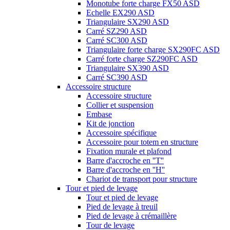
Monotube forte charge FX50 ASD
Echelle EX290 ASD
Triangulaire SX290 ASD
Carré SZ290 ASD
Carré SC300 ASD
Triangulaire forte charge SX290FC ASD
Carré forte charge SZ290FC ASD
Triangulaire SX390 ASD
Carré SC390 ASD
Accessoire structure
Accessoire structure
Collier et suspension
Embase
Kit de jonction
Accessoire spécifique
Accessoire pour totem en structure
Fixation murale et plafond
Barre d'accroche en ''T''
Barre d'accroche en ''H''
Chariot de transport pour structure
Tour et pied de levage
Tour et pied de levage
Pied de levage à treuil
Pied de levage à crémaillère
Tour de levage