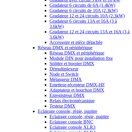
Gradateur 6 circuits de 6A (1.4kW)
Gradateur 6 circuits de 10A (2.3kW)
Gradateur 12 et 24 circuits 10A (2.3kW)
Gradateur 6 circuits 13A et 16A (3 à
3.6kW)
Gradateur 12 et 24 circuits 13A et 16A (3 à
3.6kW)
Accessoire et pièce détachée
Réseau DMX et périphérique
Réseau DMX et périphérique
Module DIN pour installation fixe
Splitter et booster DMX
Démultiplexeur
Node et Switch
Mélangeur DMX
Emetteur-récepteur DMX-HF
Adaptateur et bouchon DMX
Enregistreur DMX
Relais électromécanique
Testeur DMX
Eclairage console, régie, pupitre
Eclairage console, régie, pupitre
Eclairage console BNC
Eclairage console XLR3