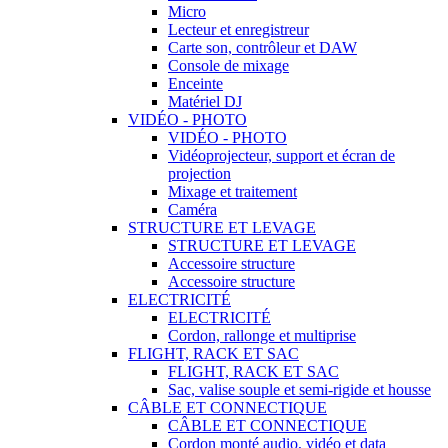
Micro
Lecteur et enregistreur
Carte son, contrôleur et DAW
Console de mixage
Enceinte
Matériel DJ
VIDÉO - PHOTO
VIDÉO - PHOTO
Vidéoprojecteur, support et écran de
projection
Mixage et traitement
Caméra
STRUCTURE ET LEVAGE
STRUCTURE ET LEVAGE
Accessoire structure
Accessoire structure
ELECTRICITÉ
ELECTRICITÉ
Cordon, rallonge et multiprise
FLIGHT, RACK ET SAC
FLIGHT, RACK ET SAC
Sac, valise souple et semi-rigide et housse
CÂBLE ET CONNECTIQUE
CÂBLE ET CONNECTIQUE
Cordon monté audio, vidéo et data