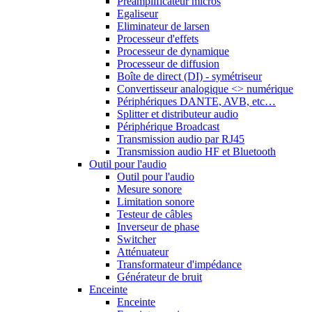
Préamplificateur micros
Egaliseur
Eliminateur de larsen
Processeur d'effets
Processeur de dynamique
Processeur de diffusion
Boîte de direct (DI) - symétriseur
Convertisseur analogique <> numérique
Périphériques DANTE, AVB, etc…
Splitter et distributeur audio
Périphérique Broadcast
Transmission audio par RJ45
Transmission audio HF et Bluetooth
Outil pour l'audio
Outil pour l'audio
Mesure sonore
Limitation sonore
Testeur de câbles
Inverseur de phase
Switcher
Atténuateur
Transformateur d'impédance
Générateur de bruit
Enceinte
Enceinte