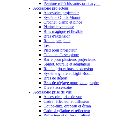
Peinture réfléchissante, or et argent
Accessoire projecteur
Accessoire projecteur
Système Quick Mount
Crochet, clamp et pince
Platine et ventouse
Bras magique et flexible
Bras d'extension
Rotule parapluie
Lest
Pied pour projecteur
Colonne télescopique
Barre pour plusieurs projecteurs
Spigot, tourelle et adaptateur
Rotule grip et bras d'extension
Système girafe et Light Boom
Bras de déport
Bras de réglage pour pantographe
Divers accessoire
Accessoire prise de vue
Accessoire prise de vue
Cadre réflecteur et diffuseur
Coupe-flux, drapeau et écran
Cadre à gélatine et réflecteur
Réflecteur et diffuseur pliant