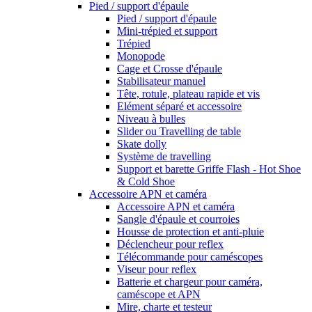
Pied / support d'épaule
Pied / support d'épaule
Mini-trépied et support
Trépied
Monopode
Cage et Crosse d'épaule
Stabilisateur manuel
Tête, rotule, plateau rapide et vis
Elément séparé et accessoire
Niveau à bulles
Slider ou Travelling de table
Skate dolly
Système de travelling
Support et barette Griffe Flash - Hot Shoe
& Cold Shoe
Accessoire APN et caméra
Accessoire APN et caméra
Sangle d'épaule et courroies
Housse de protection et anti-pluie
Déclencheur pour reflex
Télécommande pour caméscopes
Viseur pour reflex
Batterie et chargeur pour caméra,
caméscope et APN
Mire, charte et testeur