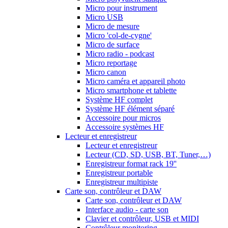
Micro pour instrument
Micro USB
Micro de mesure
Micro 'col-de-cygne'
Micro de surface
Micro radio - podcast
Micro reportage
Micro canon
Micro caméra et appareil photo
Micro smartphone et tablette
Système HF complet
Système HF élément séparé
Accessoire pour micros
Accessoire systèmes HF
Lecteur et enregistreur
Lecteur et enregistreur
Lecteur (CD, SD, USB, BT, Tuner,…)
Enregistreur format rack 19''
Enregistreur portable
Enregistreur multipiste
Carte son, contrôleur et DAW
Carte son, contrôleur et DAW
Interface audio - carte son
Clavier et contrôleur, USB et MIDI
Contrôleur monitoring