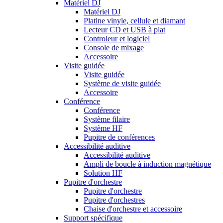
Matériel DJ
Matériel DJ
Platine vinyle, cellule et diamant
Lecteur CD et USB à plat
Controleur et logiciel
Console de mixage
Accessoire
Visite guidée
Visite guidée
Système de visite guidée
Accessoire
Conférence
Conférence
Système filaire
Système HF
Pupitre de conférences
Accessibilité auditive
Accessibilité auditive
Ampli de boucle à induction magnétique
Solution HF
Pupitre d'orchestre
Pupitre d'orchestre
Pupitre d'orchestres
Chaise d'orchestre et accessoire
Support spécifique