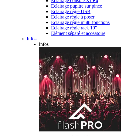
Eclairage console XLR4
Eclairage pupitre sur pince
Eclairage régie USB
Eclairage régie à poser
Eclairage régie multi-fonctions
Eclairage régie rack 19''
Elément séparé et accessoire
Infos
Infos