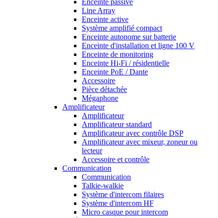
Enceinte passive
Line Array
Enceinte active
Système amplifié compact
Enceinte autonome sur batterie
Enceinte d'installation et ligne 100 V
Enceinte de monitoring
Enceinte Hi-Fi / résidentielle
Enceinte PoE / Dante
Accessoire
Pièce détachée
Mégaphone
Amplificateur
Amplificateur
Amplificateur standard
Amplificateur avec contrôle DSP
Amplificateur avec mixeur, zoneur ou
lecteur
Accessoire et contrôle
Communication
Communication
Talkie-walkie
Système d'intercom filaires
Système d'intercom HF
Micro casque pour intercom