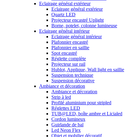
Eclairage général extérieur
Eclairage général extérieur
Quartz LED
Projecteur encastré Uplight
Borne, potelet, colonne lumineuse
Eclairage général intérieur
Eclairage général intérieur
Plafonnier encastré
Plafonnier en saillie
Spot encastré
Réglette complète
Projecteur sur rail
Hublot, Applique, Wall light en saillie
Suspension technique
Suspension décorative
Ambiance et décoration
Ambiance et décoration
Strip à led
Profilé aluminium pour stripled
Réglettes LED
TUB@LED, boîte ambre et Licialed
Cordon lumineux
Guirlande de bal
Led Neon Flex
Objet et mobilier décoratif