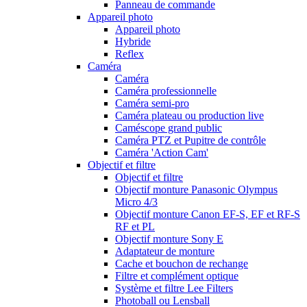
Panneau de commande
Appareil photo
Appareil photo
Hybride
Reflex
Caméra
Caméra
Caméra professionnelle
Caméra semi-pro
Caméra plateau ou production live
Caméscope grand public
Caméra PTZ et Pupitre de contrôle
Caméra 'Action Cam'
Objectif et filtre
Objectif et filtre
Objectif monture Panasonic Olympus
Micro 4/3
Objectif monture Canon EF-S, EF et RF-S
RF et PL
Objectif monture Sony E
Adaptateur de monture
Cache et bouchon de rechange
Filtre et complément optique
Système et filtre Lee Filters
Photoball ou Lensball