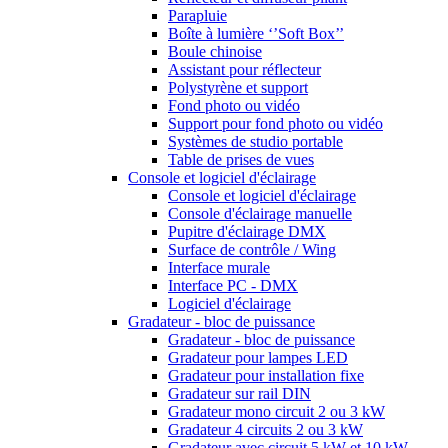
Parapluie
Boîte à lumière ‘’Soft Box’’
Boule chinoise
Assistant pour réflecteur
Polystyrène et support
Fond photo ou vidéo
Support pour fond photo ou vidéo
Systèmes de studio portable
Table de prises de vues
Console et logiciel d'éclairage
Console et logiciel d'éclairage
Console d'éclairage manuelle
Pupitre d'éclairage DMX
Surface de contrôle / Wing
Interface murale
Interface PC - DMX
Logiciel d'éclairage
Gradateur - bloc de puissance
Gradateur - bloc de puissance
Gradateur pour lampes LED
Gradateur pour installation fixe
Gradateur sur rail DIN
Gradateur mono circuit 2 ou 3 kW
Gradateur 4 circuits 2 ou 3 kW
Gradateur avec circuit 5 kW et 10 kW