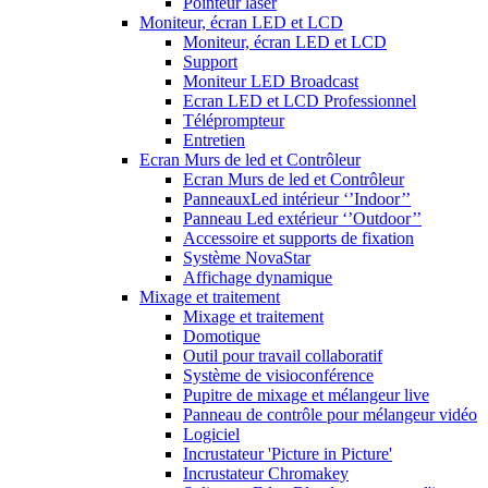
Pointeur laser
Moniteur, écran LED et LCD
Moniteur, écran LED et LCD
Support
Moniteur LED Broadcast
Ecran LED et LCD Professionnel
Téléprompteur
Entretien
Ecran Murs de led et Contrôleur
Ecran Murs de led et Contrôleur
PanneauxLed intérieur ‘’Indoor’’
Panneau Led extérieur ‘’Outdoor’’
Accessoire et supports de fixation
Système NovaStar
Affichage dynamique
Mixage et traitement
Mixage et traitement
Domotique
Outil pour travail collaboratif
Système de visioconférence
Pupitre de mixage et mélangeur live
Panneau de contrôle pour mélangeur vidéo
Logiciel
Incrustateur 'Picture in Picture'
Incrustateur Chromakey