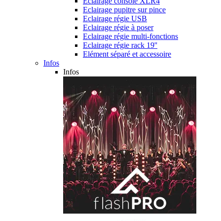
Eclairage console XLR4
Eclairage pupitre sur pince
Eclairage régie USB
Eclairage régie à poser
Eclairage régie multi-fonctions
Eclairage régie rack 19''
Elément séparé et accessoire
Infos
Infos