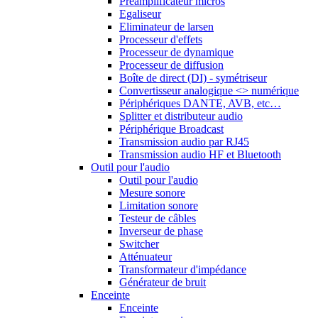
Préamplificateur micros
Egaliseur
Eliminateur de larsen
Processeur d'effets
Processeur de dynamique
Processeur de diffusion
Boîte de direct (DI) - symétriseur
Convertisseur analogique <> numérique
Périphériques DANTE, AVB, etc…
Splitter et distributeur audio
Périphérique Broadcast
Transmission audio par RJ45
Transmission audio HF et Bluetooth
Outil pour l'audio
Outil pour l'audio
Mesure sonore
Limitation sonore
Testeur de câbles
Inverseur de phase
Switcher
Atténuateur
Transformateur d'impédance
Générateur de bruit
Enceinte
Enceinte