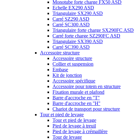
Monotube forte charge FX50 ASD
Echelle EX290 ASD
Triangulaire SX290 ASD
Carré SZ290 ASD
Carré SC300 ASD
Triangulaire forte charge SX290FC ASD
Carré forte charge SZ290FC ASD
Triangulaire SX390 ASD
Carré SC390 ASD
Accessoire structure
Accessoire structure
Collier et suspension
Embase
Kit de jonction
Accessoire spécifique
Accessoire pour totem en structure
Fixation murale et plafond
Barre d'accroche en ''T''
Barre d'accroche en ''H''
Chariot de transport pour structure
Tour et pied de levage
Tour et pied de levage
Pied de levage à treuil
Pied de levage à crémaillère
Tour de levage