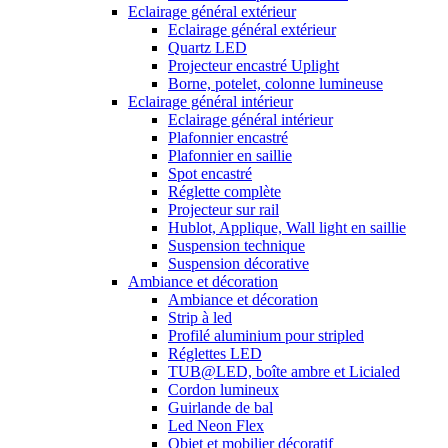
Eclairage général extérieur
Eclairage général extérieur
Quartz LED
Projecteur encastré Uplight
Borne, potelet, colonne lumineuse
Eclairage général intérieur
Eclairage général intérieur
Plafonnier encastré
Plafonnier en saillie
Spot encastré
Réglette complète
Projecteur sur rail
Hublot, Applique, Wall light en saillie
Suspension technique
Suspension décorative
Ambiance et décoration
Ambiance et décoration
Strip à led
Profilé aluminium pour stripled
Réglettes LED
TUB@LED, boîte ambre et Licialed
Cordon lumineux
Guirlande de bal
Led Neon Flex
Objet et mobilier décoratif