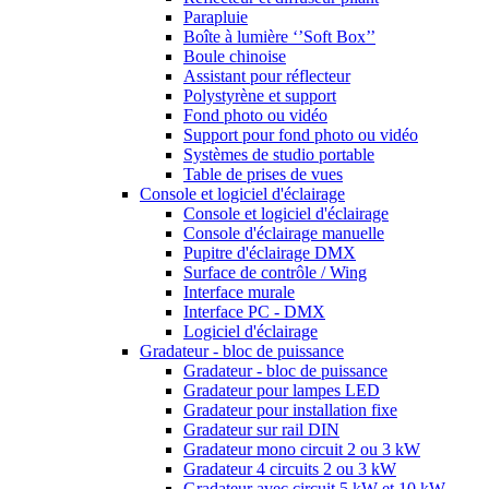
Parapluie
Boîte à lumière ‘’Soft Box’’
Boule chinoise
Assistant pour réflecteur
Polystyrène et support
Fond photo ou vidéo
Support pour fond photo ou vidéo
Systèmes de studio portable
Table de prises de vues
Console et logiciel d'éclairage
Console et logiciel d'éclairage
Console d'éclairage manuelle
Pupitre d'éclairage DMX
Surface de contrôle / Wing
Interface murale
Interface PC - DMX
Logiciel d'éclairage
Gradateur - bloc de puissance
Gradateur - bloc de puissance
Gradateur pour lampes LED
Gradateur pour installation fixe
Gradateur sur rail DIN
Gradateur mono circuit 2 ou 3 kW
Gradateur 4 circuits 2 ou 3 kW
Gradateur avec circuit 5 kW et 10 kW