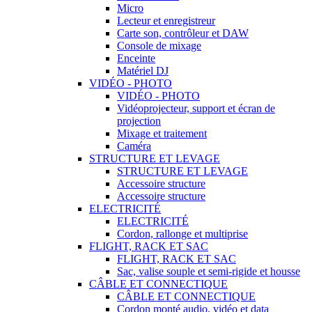
Micro
Lecteur et enregistreur
Carte son, contrôleur et DAW
Console de mixage
Enceinte
Matériel DJ
VIDÉO - PHOTO
VIDÉO - PHOTO
Vidéoprojecteur, support et écran de
projection
Mixage et traitement
Caméra
STRUCTURE ET LEVAGE
STRUCTURE ET LEVAGE
Accessoire structure
Accessoire structure
ELECTRICITÉ
ELECTRICITÉ
Cordon, rallonge et multiprise
FLIGHT, RACK ET SAC
FLIGHT, RACK ET SAC
Sac, valise souple et semi-rigide et housse
CÂBLE ET CONNECTIQUE
CÂBLE ET CONNECTIQUE
Cordon monté audio, vidéo et data