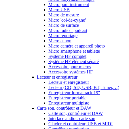
Micro pour instrument
Micro USB
Micro de mesure
Micro 'col-de-cygne'
Micro de surface
Micro radio - podcast
Micro reportage
Micro canon
Micro caméra et appareil photo
Micro smartphone et tablette
Système HF complet
Système HF élément séparé
Accessoire pour micros
Accessoire systèmes HF
Lecteur et enregistreur
Lecteur et enregistreur
Lecteur (CD, SD, USB, BT, Tuner,…)
Enregistreur format rack 19''
Enregistreur portable
Enregistreur multipiste
Carte son, contrôleur et DAW
Carte son, contrôleur et DAW
Interface audio - carte son
Clavier et contrôleur, USB et MIDI
Contrôleur monitoring