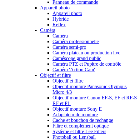
Panneau de commande
Appareil photo
Appareil photo
Hybride
Reflex
Caméra
Caméra
Caméra professionnelle
Caméra semi-pro
Caméra plateau ou production live
Caméscope grand public
Caméra PTZ et Pupitre de contrôle
Caméra 'Action Cam'
Objectif et filtre
Objectif et filtre
Objectif monture Panasonic Olympus
Micro 4/3
Objectif monture Canon EF-S, EF et RF-S
RF et PL
Objectif monture Sony E
Adaptateur de monture
Cache et bouchon de rechange
Filtre et complément optique
Système et filtre Lee Filters
Photoball ou Lensball