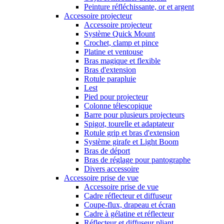
Peinture réfléchissante, or et argent
Accessoire projecteur
Accessoire projecteur
Système Quick Mount
Crochet, clamp et pince
Platine et ventouse
Bras magique et flexible
Bras d'extension
Rotule parapluie
Lest
Pied pour projecteur
Colonne télescopique
Barre pour plusieurs projecteurs
Spigot, tourelle et adaptateur
Rotule grip et bras d'extension
Système girafe et Light Boom
Bras de déport
Bras de réglage pour pantographe
Divers accessoire
Accessoire prise de vue
Accessoire prise de vue
Cadre réflecteur et diffuseur
Coupe-flux, drapeau et écran
Cadre à gélatine et réflecteur
Réflecteur et diffuseur pliant