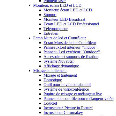
Pointeur laser
Moniteur, écran LED et LCD
Moniteur, écran LED et LCD
Support
Moniteur LED Broadcast
Ecran LED et LCD Professionnel
Téléprompteur
Entretien
Ecran Murs de led et Contrôleur
Ecran Murs de led et Contrôleur
PanneauxLed intérieur ‘’Indoor’’
Panneau Led extérieur ‘’Outdoor’’
Accessoire et supports de fixation
Système NovaStar
Affichage dynamique
Mixage et traitement
Mixage et traitement
Domotique
Outil pour travail collaboratif
Système de visioconférence
Pupitre de mixage et mélangeur live
Panneau de contrôle pour mélangeur vidéo
Logiciel
Incrustateur 'Picture in Picture'
Incrustateur Chromakey