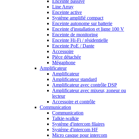
Enceinte passive
Line Array
Enceinte active
Système amplifié compact
Enceinte autonome sur batterie
Enceinte d'installation et ligne 100 V
Enceinte de monitoring
Enceinte Hi-Fi / résidentielle
Enceinte PoE / Dante
Accessoire
Pièce détachée
Mégaphone
Amplificateur
Amplificateur
Amplificateur standard
Amplificateur avec contrôle DSP
Amplificateur avec mixeur, zoneur ou
lecteur
Accessoire et contrôle
Communication
Communication
Talkie-walkie
Système d'intercom filaires
Système d'intercom HF
Micro casque pour intercom