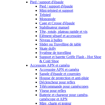
Pied / support d'épaule
Pied / support d'épaule
Mini-trépied et support
Trépied
Monopode
Cage et Crosse d'épaule
Stabilisateur manuel
Tête, rotule, plateau rapide et vis
Elément séparé et accessoire
Niveau à bulles
Slider ou Travelling de table
Skate dolly
Système de travelling
Support et barette Griffe Flash - Hot Shoe
& Cold Shoe
Accessoire APN et caméra
Accessoire APN et caméra
Sangle d'épaule et courroies
Housse de protection et anti-pluie
Déclencheur pour reflex
Télécommande pour caméscopes
Viseur pour reflex
Batterie et chargeur pour caméra,
caméscope et APN
Mire, charte et testeur