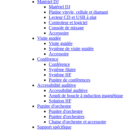
Matériel DJ
Matériel DJ
Platine vinyle, cellule et diamant
Lecteur CD et USB à plat
Controleur et logiciel
Console de mixage
Accessoire
Visite guidée
Visite guidée
Système de visite guidée
Accessoire
Conférence
Conférence
Système filaire
Système HF
Pupitre de conférences
Accessibilité auditive
Accessibilité auditive
Ampli de boucle à induction magnétique
Solution HF
Pupitre d'orchestre
Pupitre d'orchestre
Pupitre d'orchestres
Chaise d'orchestre et accessoire
Support spécifique