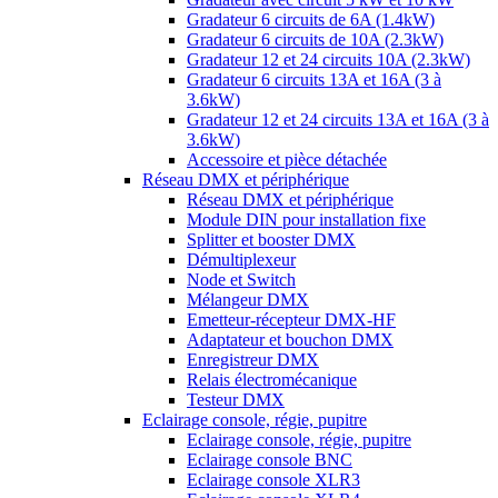
Gradateur 6 circuits de 6A (1.4kW)
Gradateur 6 circuits de 10A (2.3kW)
Gradateur 12 et 24 circuits 10A (2.3kW)
Gradateur 6 circuits 13A et 16A (3 à
3.6kW)
Gradateur 12 et 24 circuits 13A et 16A (3 à
3.6kW)
Accessoire et pièce détachée
Réseau DMX et périphérique
Réseau DMX et périphérique
Module DIN pour installation fixe
Splitter et booster DMX
Démultiplexeur
Node et Switch
Mélangeur DMX
Emetteur-récepteur DMX-HF
Adaptateur et bouchon DMX
Enregistreur DMX
Relais électromécanique
Testeur DMX
Eclairage console, régie, pupitre
Eclairage console, régie, pupitre
Eclairage console BNC
Eclairage console XLR3