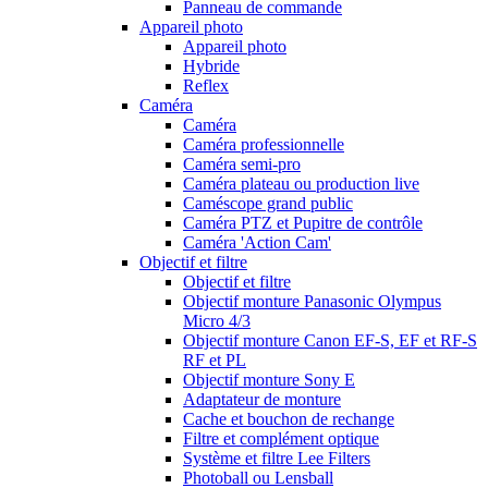
Panneau de commande
Appareil photo
Appareil photo
Hybride
Reflex
Caméra
Caméra
Caméra professionnelle
Caméra semi-pro
Caméra plateau ou production live
Caméscope grand public
Caméra PTZ et Pupitre de contrôle
Caméra 'Action Cam'
Objectif et filtre
Objectif et filtre
Objectif monture Panasonic Olympus
Micro 4/3
Objectif monture Canon EF-S, EF et RF-S
RF et PL
Objectif monture Sony E
Adaptateur de monture
Cache et bouchon de rechange
Filtre et complément optique
Système et filtre Lee Filters
Photoball ou Lensball