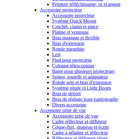
Peinture réfléchissante, or et argent
Accessoire projecteur
Accessoire projecteur
Système Quick Mount
Crochet, clamp et pince
Platine et ventouse
Bras magique et flexible
Bras d'extension
Rotule parapluie
Lest
Pied pour projecteur
Colonne télescopique
Barre pour plusieurs projecteurs
Spigot, tourelle et adaptateur
Rotule grip et bras d'extension
Système girafe et Light Boom
Bras de déport
Bras de réglage pour pantographe
Divers accessoire
Accessoire prise de vue
Accessoire prise de vue
Cadre réflecteur et diffuseur
Coupe-flux, drapeau et écran
Cadre à gélatine et réflecteur
Réflecteur et diffuseur pliant