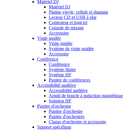
Matériel DJ
Matériel DJ
Platine vinyle, cellule et diamant
Lecteur CD et USB à plat
Controleur et logiciel
Console de mixage
Accessoire
Visite guidée
Visite guidée
Système de visite guidée
Accessoire
Conférence
Conférence
Système filaire
Système HF
Pupitre de conférences
Accessibilité auditive
Accessibilité auditive
Ampli de boucle à induction magnétique
Solution HF
Pupitre d'orchestre
Pupitre d'orchestre
Pupitre d'orchestres
Chaise d'orchestre et accessoire
Support spécifique