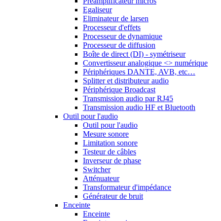
Préamplificateur micros
Egaliseur
Eliminateur de larsen
Processeur d'effets
Processeur de dynamique
Processeur de diffusion
Boîte de direct (DI) - symétriseur
Convertisseur analogique <> numérique
Périphériques DANTE, AVB, etc…
Splitter et distributeur audio
Périphérique Broadcast
Transmission audio par RJ45
Transmission audio HF et Bluetooth
Outil pour l'audio
Outil pour l'audio
Mesure sonore
Limitation sonore
Testeur de câbles
Inverseur de phase
Switcher
Atténuateur
Transformateur d'impédance
Générateur de bruit
Enceinte
Enceinte