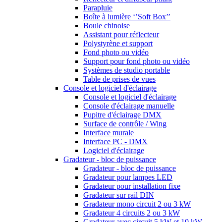
Parapluie
Boîte à lumière ‘’Soft Box’’
Boule chinoise
Assistant pour réflecteur
Polystyrène et support
Fond photo ou vidéo
Support pour fond photo ou vidéo
Systèmes de studio portable
Table de prises de vues
Console et logiciel d'éclairage
Console et logiciel d'éclairage
Console d'éclairage manuelle
Pupitre d'éclairage DMX
Surface de contrôle / Wing
Interface murale
Interface PC - DMX
Logiciel d'éclairage
Gradateur - bloc de puissance
Gradateur - bloc de puissance
Gradateur pour lampes LED
Gradateur pour installation fixe
Gradateur sur rail DIN
Gradateur mono circuit 2 ou 3 kW
Gradateur 4 circuits 2 ou 3 kW
Gradateur avec circuit 5 kW et 10 kW