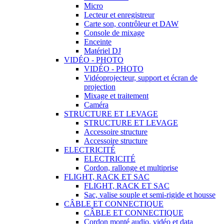
Micro
Lecteur et enregistreur
Carte son, contrôleur et DAW
Console de mixage
Enceinte
Matériel DJ
VIDÉO - PHOTO
VIDÉO - PHOTO
Vidéoprojecteur, support et écran de
projection
Mixage et traitement
Caméra
STRUCTURE ET LEVAGE
STRUCTURE ET LEVAGE
Accessoire structure
Accessoire structure
ELECTRICITÉ
ELECTRICITÉ
Cordon, rallonge et multiprise
FLIGHT, RACK ET SAC
FLIGHT, RACK ET SAC
Sac, valise souple et semi-rigide et housse
CÂBLE ET CONNECTIQUE
CÂBLE ET CONNECTIQUE
Cordon monté audio, vidéo et data