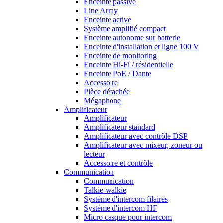
Enceinte passive
Line Array
Enceinte active
Système amplifié compact
Enceinte autonome sur batterie
Enceinte d'installation et ligne 100 V
Enceinte de monitoring
Enceinte Hi-Fi / résidentielle
Enceinte PoE / Dante
Accessoire
Pièce détachée
Mégaphone
Amplificateur
Amplificateur
Amplificateur standard
Amplificateur avec contrôle DSP
Amplificateur avec mixeur, zoneur ou
lecteur
Accessoire et contrôle
Communication
Communication
Talkie-walkie
Système d'intercom filaires
Système d'intercom HF
Micro casque pour intercom