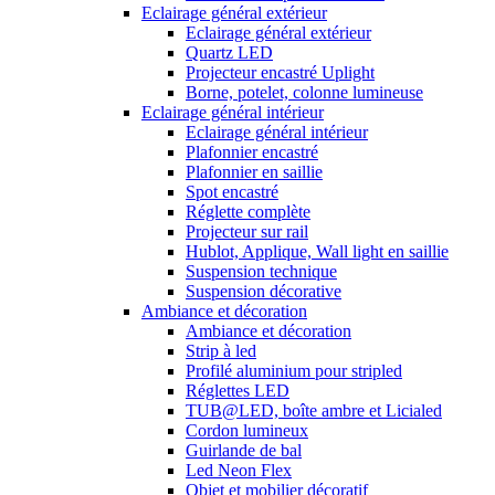
Eclairage général extérieur
Eclairage général extérieur
Quartz LED
Projecteur encastré Uplight
Borne, potelet, colonne lumineuse
Eclairage général intérieur
Eclairage général intérieur
Plafonnier encastré
Plafonnier en saillie
Spot encastré
Réglette complète
Projecteur sur rail
Hublot, Applique, Wall light en saillie
Suspension technique
Suspension décorative
Ambiance et décoration
Ambiance et décoration
Strip à led
Profilé aluminium pour stripled
Réglettes LED
TUB@LED, boîte ambre et Licialed
Cordon lumineux
Guirlande de bal
Led Neon Flex
Objet et mobilier décoratif