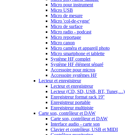
Micro pour instrument
Micro USB
Micro de mesure
Micro 'col-de-cygne'
Micro de surface
Micro radio - podcast
Micro reportage
Micro canon
Micro caméra et appareil photo
Micro smartphone et tablette
Système HF complet
Système HF élément séparé
Accessoire pour micros
Accessoire systèmes HF
Lecteur et enregistreur
Lecteur et enregistreur
Lecteur (CD, SD, USB, BT, Tuner,…)
Enregistreur format rack 19''
Enregistreur portable
Enregistreur multipiste
Carte son, contrôleur et DAW
Carte son, contrôleur et DAW
Interface audio - carte son
Clavier et contrôleur, USB et MIDI
Contrôleur monitoring