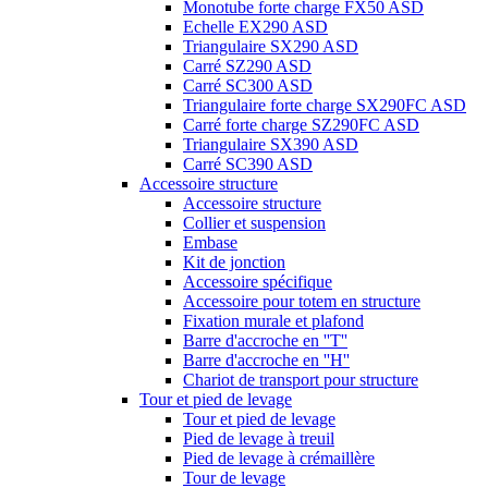
Monotube forte charge FX50 ASD
Echelle EX290 ASD
Triangulaire SX290 ASD
Carré SZ290 ASD
Carré SC300 ASD
Triangulaire forte charge SX290FC ASD
Carré forte charge SZ290FC ASD
Triangulaire SX390 ASD
Carré SC390 ASD
Accessoire structure
Accessoire structure
Collier et suspension
Embase
Kit de jonction
Accessoire spécifique
Accessoire pour totem en structure
Fixation murale et plafond
Barre d'accroche en ''T''
Barre d'accroche en ''H''
Chariot de transport pour structure
Tour et pied de levage
Tour et pied de levage
Pied de levage à treuil
Pied de levage à crémaillère
Tour de levage