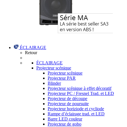
ÉCLAIRAGE
Retour
ÉCLAIRAGE
Projecteur scénique
Projecteur scénique
Projecteur PAR
Blinder
Projecteur scénique à effet décoratif
Projecteur PC / Fresnel Trad. et LED
Projecteur de découpe
Projecteur de poursuite
Projecteur horiziode et cycliode
Rampe d’éclairage trad. et LED
Barre LED couleur
Projecteur de gobo