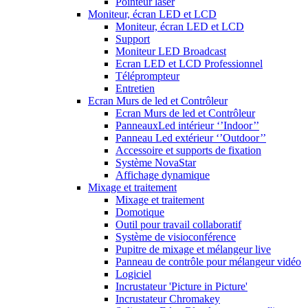
Pointeur laser
Moniteur, écran LED et LCD
Moniteur, écran LED et LCD
Support
Moniteur LED Broadcast
Ecran LED et LCD Professionnel
Téléprompteur
Entretien
Ecran Murs de led et Contrôleur
Ecran Murs de led et Contrôleur
PanneauxLed intérieur ‘’Indoor’’
Panneau Led extérieur ‘’Outdoor’’
Accessoire et supports de fixation
Système NovaStar
Affichage dynamique
Mixage et traitement
Mixage et traitement
Domotique
Outil pour travail collaboratif
Système de visioconférence
Pupitre de mixage et mélangeur live
Panneau de contrôle pour mélangeur vidéo
Logiciel
Incrustateur 'Picture in Picture'
Incrustateur Chromakey