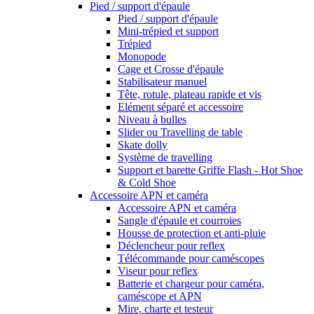
Pied / support d'épaule
Pied / support d'épaule
Mini-trépied et support
Trépied
Monopode
Cage et Crosse d'épaule
Stabilisateur manuel
Tête, rotule, plateau rapide et vis
Elément séparé et accessoire
Niveau à bulles
Slider ou Travelling de table
Skate dolly
Système de travelling
Support et barette Griffe Flash - Hot Shoe
& Cold Shoe
Accessoire APN et caméra
Accessoire APN et caméra
Sangle d'épaule et courroies
Housse de protection et anti-pluie
Déclencheur pour reflex
Télécommande pour caméscopes
Viseur pour reflex
Batterie et chargeur pour caméra,
caméscope et APN
Mire, charte et testeur