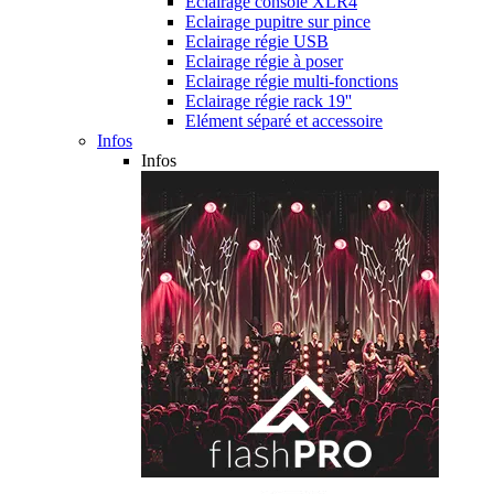
Eclairage console XLR4
Eclairage pupitre sur pince
Eclairage régie USB
Eclairage régie à poser
Eclairage régie multi-fonctions
Eclairage régie rack 19''
Elément séparé et accessoire
Infos
Infos