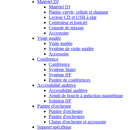
Matériel DJ
Matériel DJ
Platine vinyle, cellule et diamant
Lecteur CD et USB à plat
Controleur et logiciel
Console de mixage
Accessoire
Visite guidée
Visite guidée
Système de visite guidée
Accessoire
Conférence
Conférence
Système filaire
Système HF
Pupitre de conférences
Accessibilité auditive
Accessibilité auditive
Ampli de boucle à induction magnétique
Solution HF
Pupitre d'orchestre
Pupitre d'orchestre
Pupitre d'orchestres
Chaise d'orchestre et accessoire
Support spécifique