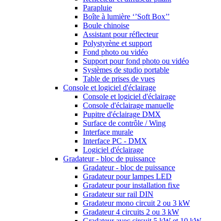
Parapluie
Boîte à lumière ‘’Soft Box’’
Boule chinoise
Assistant pour réflecteur
Polystyrène et support
Fond photo ou vidéo
Support pour fond photo ou vidéo
Systèmes de studio portable
Table de prises de vues
Console et logiciel d'éclairage
Console et logiciel d'éclairage
Console d'éclairage manuelle
Pupitre d'éclairage DMX
Surface de contrôle / Wing
Interface murale
Interface PC - DMX
Logiciel d'éclairage
Gradateur - bloc de puissance
Gradateur - bloc de puissance
Gradateur pour lampes LED
Gradateur pour installation fixe
Gradateur sur rail DIN
Gradateur mono circuit 2 ou 3 kW
Gradateur 4 circuits 2 ou 3 kW
Gradateur avec circuit 5 kW et 10 kW