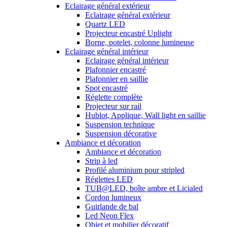
Eclairage général extérieur
Eclairage général extérieur
Quartz LED
Projecteur encastré Uplight
Borne, potelet, colonne lumineuse
Eclairage général intérieur
Eclairage général intérieur
Plafonnier encastré
Plafonnier en saillie
Spot encastré
Réglette complète
Projecteur sur rail
Hublot, Applique, Wall light en saillie
Suspension technique
Suspension décorative
Ambiance et décoration
Ambiance et décoration
Strip à led
Profilé aluminium pour stripled
Réglettes LED
TUB@LED, boîte ambre et Licialed
Cordon lumineux
Guirlande de bal
Led Neon Flex
Objet et mobilier décoratif