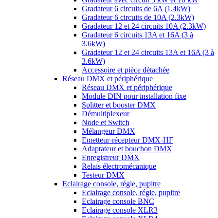
Gradateur 6 circuits de 6A (1.4kW)
Gradateur 6 circuits de 10A (2.3kW)
Gradateur 12 et 24 circuits 10A (2.3kW)
Gradateur 6 circuits 13A et 16A (3 à
3.6kW)
Gradateur 12 et 24 circuits 13A et 16A (3 à
3.6kW)
Accessoire et pièce détachée
Réseau DMX et périphérique
Réseau DMX et périphérique
Module DIN pour installation fixe
Splitter et booster DMX
Démultiplexeur
Node et Switch
Mélangeur DMX
Emetteur-récepteur DMX-HF
Adaptateur et bouchon DMX
Enregistreur DMX
Relais électromécanique
Testeur DMX
Eclairage console, régie, pupitre
Eclairage console, régie, pupitre
Eclairage console BNC
Eclairage console XLR3