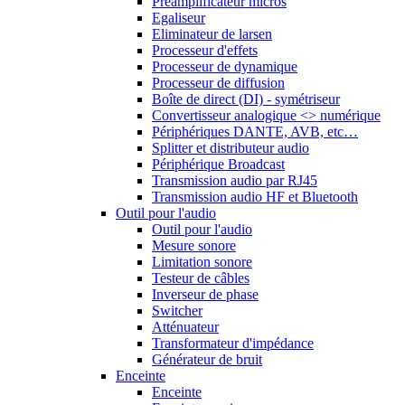
Préamplificateur micros
Egaliseur
Eliminateur de larsen
Processeur d'effets
Processeur de dynamique
Processeur de diffusion
Boîte de direct (DI) - symétriseur
Convertisseur analogique <> numérique
Périphériques DANTE, AVB, etc…
Splitter et distributeur audio
Périphérique Broadcast
Transmission audio par RJ45
Transmission audio HF et Bluetooth
Outil pour l'audio
Outil pour l'audio
Mesure sonore
Limitation sonore
Testeur de câbles
Inverseur de phase
Switcher
Atténuateur
Transformateur d'impédance
Générateur de bruit
Enceinte
Enceinte