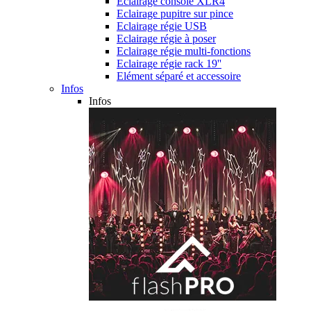
Eclairage console XLR4
Eclairage pupitre sur pince
Eclairage régie USB
Eclairage régie à poser
Eclairage régie multi-fonctions
Eclairage régie rack 19''
Elément séparé et accessoire
Infos
Infos