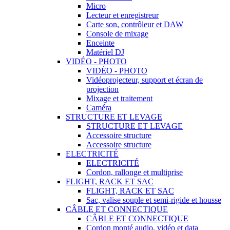
Micro
Lecteur et enregistreur
Carte son, contrôleur et DAW
Console de mixage
Enceinte
Matériel DJ
VIDÉO - PHOTO
VIDÉO - PHOTO
Vidéoprojecteur, support et écran de
projection
Mixage et traitement
Caméra
STRUCTURE ET LEVAGE
STRUCTURE ET LEVAGE
Accessoire structure
Accessoire structure
ELECTRICITÉ
ELECTRICITÉ
Cordon, rallonge et multiprise
FLIGHT, RACK ET SAC
FLIGHT, RACK ET SAC
Sac, valise souple et semi-rigide et housse
CÂBLE ET CONNECTIQUE
CÂBLE ET CONNECTIQUE
Cordon monté audio, vidéo et data