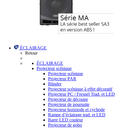
ÉCLAIRAGE
Retour
ÉCLAIRAGE
Projecteur scénique
Projecteur scénique
Projecteur PAR
Blinder
Projecteur scénique à effet décoratif
Projecteur PC / Fresnel Trad. et LED
Projecteur de découpe
Projecteur de poursuite
Projecteur horiziode et cycliode
Rampe d’éclairage trad. et LED
Barre LED couleur
Projecteur de gobo