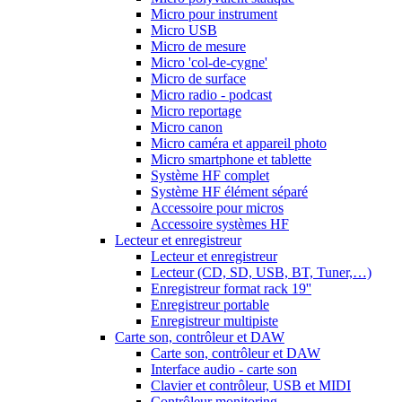
Micro pour instrument
Micro USB
Micro de mesure
Micro 'col-de-cygne'
Micro de surface
Micro radio - podcast
Micro reportage
Micro canon
Micro caméra et appareil photo
Micro smartphone et tablette
Système HF complet
Système HF élément séparé
Accessoire pour micros
Accessoire systèmes HF
Lecteur et enregistreur
Lecteur et enregistreur
Lecteur (CD, SD, USB, BT, Tuner,…)
Enregistreur format rack 19''
Enregistreur portable
Enregistreur multipiste
Carte son, contrôleur et DAW
Carte son, contrôleur et DAW
Interface audio - carte son
Clavier et contrôleur, USB et MIDI
Contrôleur monitoring