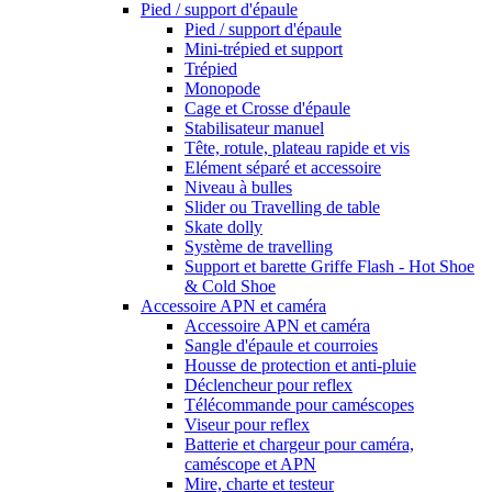
Pied / support d'épaule
Pied / support d'épaule
Mini-trépied et support
Trépied
Monopode
Cage et Crosse d'épaule
Stabilisateur manuel
Tête, rotule, plateau rapide et vis
Elément séparé et accessoire
Niveau à bulles
Slider ou Travelling de table
Skate dolly
Système de travelling
Support et barette Griffe Flash - Hot Shoe
& Cold Shoe
Accessoire APN et caméra
Accessoire APN et caméra
Sangle d'épaule et courroies
Housse de protection et anti-pluie
Déclencheur pour reflex
Télécommande pour caméscopes
Viseur pour reflex
Batterie et chargeur pour caméra,
caméscope et APN
Mire, charte et testeur