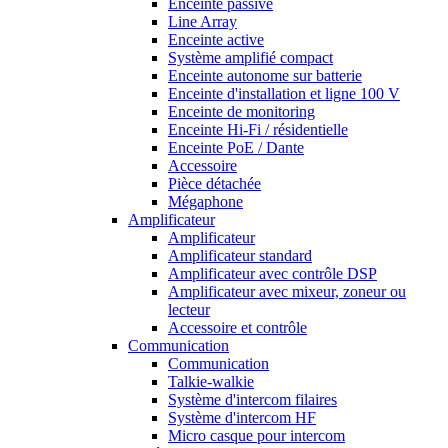
Enceinte passive
Line Array
Enceinte active
Système amplifié compact
Enceinte autonome sur batterie
Enceinte d'installation et ligne 100 V
Enceinte de monitoring
Enceinte Hi-Fi / résidentielle
Enceinte PoE / Dante
Accessoire
Pièce détachée
Mégaphone
Amplificateur
Amplificateur
Amplificateur standard
Amplificateur avec contrôle DSP
Amplificateur avec mixeur, zoneur ou
lecteur
Accessoire et contrôle
Communication
Communication
Talkie-walkie
Système d'intercom filaires
Système d'intercom HF
Micro casque pour intercom