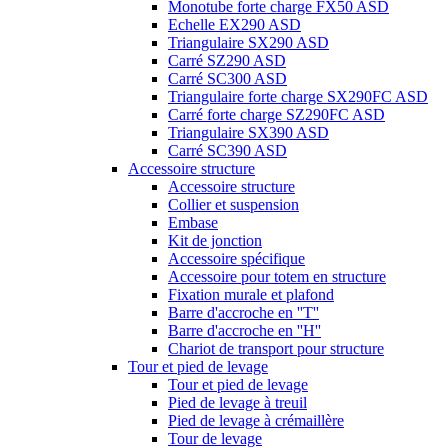
Monotube forte charge FX50 ASD
Echelle EX290 ASD
Triangulaire SX290 ASD
Carré SZ290 ASD
Carré SC300 ASD
Triangulaire forte charge SX290FC ASD
Carré forte charge SZ290FC ASD
Triangulaire SX390 ASD
Carré SC390 ASD
Accessoire structure
Accessoire structure
Collier et suspension
Embase
Kit de jonction
Accessoire spécifique
Accessoire pour totem en structure
Fixation murale et plafond
Barre d'accroche en ''T''
Barre d'accroche en ''H''
Chariot de transport pour structure
Tour et pied de levage
Tour et pied de levage
Pied de levage à treuil
Pied de levage à crémaillère
Tour de levage