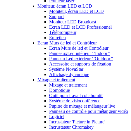
Pointeur laser
Moniteur, écran LED et LCD
Moniteur, écran LED et LCD
Support
Moniteur LED Broadcast
Ecran LED et LCD Professionnel
Téléprompteur
Entretien
Ecran Murs de led et Contrôleur
Ecran Murs de led et Contrôleur
PanneauxLed intérieur ‘’Indoor’’
Panneau Led extérieur ‘’Outdoor’’
Accessoire et supports de fixation
Système NovaStar
Affichage dynamique
Mixage et traitement
Mixage et traitement
Domotique
Outil pour travail collaboratif
Système de visioconférence
Pupitre de mixage et mélangeur live
Panneau de contrôle pour mélangeur vidéo
Logiciel
Incrustateur 'Picture in Picture'
Incrustateur Chromakey