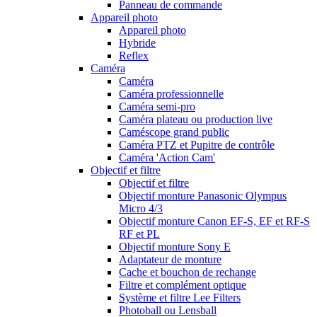
Panneau de commande
Appareil photo
Appareil photo
Hybride
Reflex
Caméra
Caméra
Caméra professionnelle
Caméra semi-pro
Caméra plateau ou production live
Caméscope grand public
Caméra PTZ et Pupitre de contrôle
Caméra 'Action Cam'
Objectif et filtre
Objectif et filtre
Objectif monture Panasonic Olympus
Micro 4/3
Objectif monture Canon EF-S, EF et RF-S
RF et PL
Objectif monture Sony E
Adaptateur de monture
Cache et bouchon de rechange
Filtre et complément optique
Système et filtre Lee Filters
Photoball ou Lensball