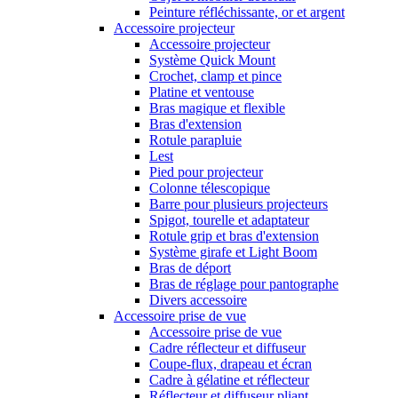
Peinture réfléchissante, or et argent
Accessoire projecteur
Accessoire projecteur
Système Quick Mount
Crochet, clamp et pince
Platine et ventouse
Bras magique et flexible
Bras d'extension
Rotule parapluie
Lest
Pied pour projecteur
Colonne télescopique
Barre pour plusieurs projecteurs
Spigot, tourelle et adaptateur
Rotule grip et bras d'extension
Système girafe et Light Boom
Bras de déport
Bras de réglage pour pantographe
Divers accessoire
Accessoire prise de vue
Accessoire prise de vue
Cadre réflecteur et diffuseur
Coupe-flux, drapeau et écran
Cadre à gélatine et réflecteur
Réflecteur et diffuseur pliant