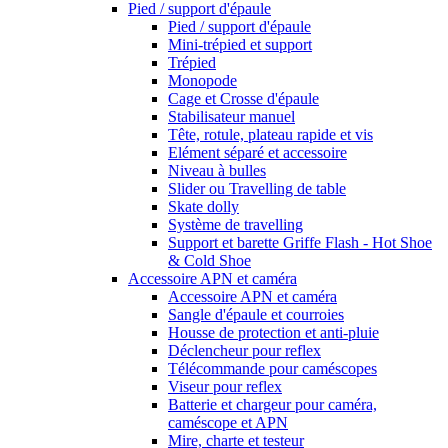
Pied / support d'épaule
Pied / support d'épaule
Mini-trépied et support
Trépied
Monopode
Cage et Crosse d'épaule
Stabilisateur manuel
Tête, rotule, plateau rapide et vis
Elément séparé et accessoire
Niveau à bulles
Slider ou Travelling de table
Skate dolly
Système de travelling
Support et barette Griffe Flash - Hot Shoe
& Cold Shoe
Accessoire APN et caméra
Accessoire APN et caméra
Sangle d'épaule et courroies
Housse de protection et anti-pluie
Déclencheur pour reflex
Télécommande pour caméscopes
Viseur pour reflex
Batterie et chargeur pour caméra,
caméscope et APN
Mire, charte et testeur