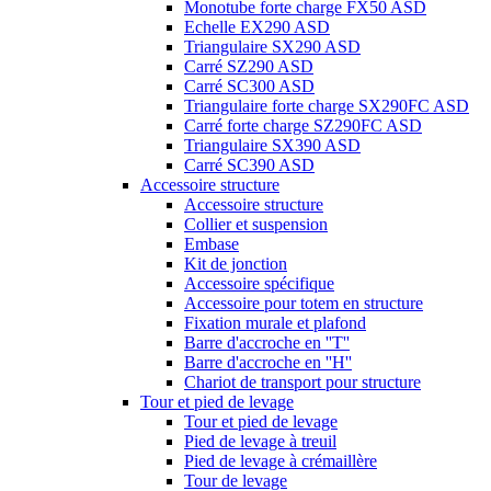
Monotube forte charge FX50 ASD
Echelle EX290 ASD
Triangulaire SX290 ASD
Carré SZ290 ASD
Carré SC300 ASD
Triangulaire forte charge SX290FC ASD
Carré forte charge SZ290FC ASD
Triangulaire SX390 ASD
Carré SC390 ASD
Accessoire structure
Accessoire structure
Collier et suspension
Embase
Kit de jonction
Accessoire spécifique
Accessoire pour totem en structure
Fixation murale et plafond
Barre d'accroche en ''T''
Barre d'accroche en ''H''
Chariot de transport pour structure
Tour et pied de levage
Tour et pied de levage
Pied de levage à treuil
Pied de levage à crémaillère
Tour de levage