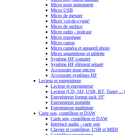
Micro pour instrument
Micro USB
Micro de mesure
Micro 'col-de-cygne'
Micro de surface
Micro radio - podcast
Micro reportage
Micro canon
Micro caméra et appareil photo
Micro smartphone et tablette
Système HF complet
Système HF élément séparé
Accessoire pour micros
Accessoire systèmes HF
Lecteur et enregistreur
Lecteur et enregistreur
Lecteur (CD, SD, USB, BT, Tuner,…)
Enregistreur format rack 19''
Enregistreur portable
Enregistreur multipiste
Carte son, contrôleur et DAW
Carte son, contrôleur et DAW
Interface audio - carte son
Clavier et contrôleur, USB et MIDI
Contrôleur monitoring