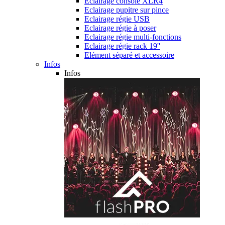
Eclairage console XLR4
Eclairage pupitre sur pince
Eclairage régie USB
Eclairage régie à poser
Eclairage régie multi-fonctions
Eclairage régie rack 19''
Elément séparé et accessoire
Infos
Infos