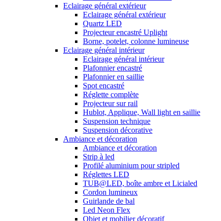
Eclairage général extérieur
Eclairage général extérieur
Quartz LED
Projecteur encastré Uplight
Borne, potelet, colonne lumineuse
Eclairage général intérieur
Eclairage général intérieur
Plafonnier encastré
Plafonnier en saillie
Spot encastré
Réglette complète
Projecteur sur rail
Hublot, Applique, Wall light en saillie
Suspension technique
Suspension décorative
Ambiance et décoration
Ambiance et décoration
Strip à led
Profilé aluminium pour stripled
Réglettes LED
TUB@LED, boîte ambre et Licialed
Cordon lumineux
Guirlande de bal
Led Neon Flex
Objet et mobilier décoratif