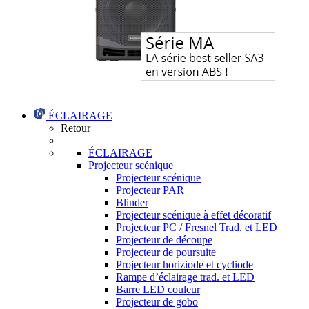
ÉCLAIRAGE
Retour
ÉCLAIRAGE
Projecteur scénique
Projecteur scénique
Projecteur PAR
Blinder
Projecteur scénique à effet décoratif
Projecteur PC / Fresnel Trad. et LED
Projecteur de découpe
Projecteur de poursuite
Projecteur horiziode et cycliode
Rampe d’éclairage trad. et LED
Barre LED couleur
Projecteur de gobo