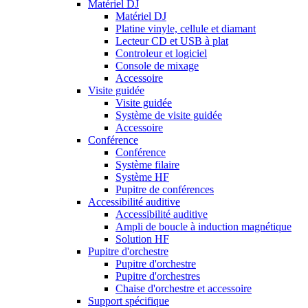
Matériel DJ
Matériel DJ
Platine vinyle, cellule et diamant
Lecteur CD et USB à plat
Controleur et logiciel
Console de mixage
Accessoire
Visite guidée
Visite guidée
Système de visite guidée
Accessoire
Conférence
Conférence
Système filaire
Système HF
Pupitre de conférences
Accessibilité auditive
Accessibilité auditive
Ampli de boucle à induction magnétique
Solution HF
Pupitre d'orchestre
Pupitre d'orchestre
Pupitre d'orchestres
Chaise d'orchestre et accessoire
Support spécifique