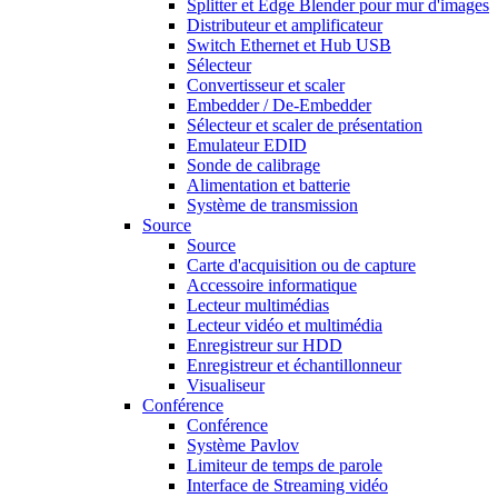
Splitter et Edge Blender pour mur d'images
Distributeur et amplificateur
Switch Ethernet et Hub USB
Sélecteur
Convertisseur et scaler
Embedder / De-Embedder
Sélecteur et scaler de présentation
Emulateur EDID
Sonde de calibrage
Alimentation et batterie
Système de transmission
Source
Source
Carte d'acquisition ou de capture
Accessoire informatique
Lecteur multimédias
Lecteur vidéo et multimédia
Enregistreur sur HDD
Enregistreur et échantillonneur
Visualiseur
Conférence
Conférence
Système Pavlov
Limiteur de temps de parole
Interface de Streaming vidéo