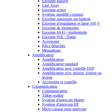
Enceinte passive
Line Array
Enceinte active
Système amplifié compact
Enceinte autonome sur batterie
Enceinte d'installation et ligne 100 V
Enceinte de monitoring
Enceinte Hi-Fi / résidentielle
Enceinte PoE / Dante
Accessoire
Pièce détachée
Mégaphone
Amplificateur
Amplificateur
Amplificateur standard
Amplificateur avec contrôle DSP
Amplificateur avec mixeur, zoneur ou
lecteur
Accessoire et contrôle
Communication
Communication
Talkie-walkie
Système d'intercom filaires
Système d'intercom HF
Micro casque pour intercom