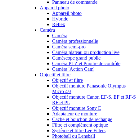
Panneau de commande
Appareil photo
Appareil photo
Hybride
Reflex
Caméra
Caméra
Caméra professionnelle
Caméra semi-pro
Caméra plateau ou production live
Caméscope grand public
Caméra PTZ et Pupitre de contrôle
Caméra 'Action Cam'
Objectif et filtre
Objectif et filtre
Objectif monture Panasonic Olympus
Micro 4/3
Objectif monture Canon EF-S, EF et RF-S
RF et PL
Objectif monture Sony E
Adaptateur de monture
Cache et bouchon de rechange
Filtre et complément optique
Système et filtre Lee Filters
Photoball ou Lensball