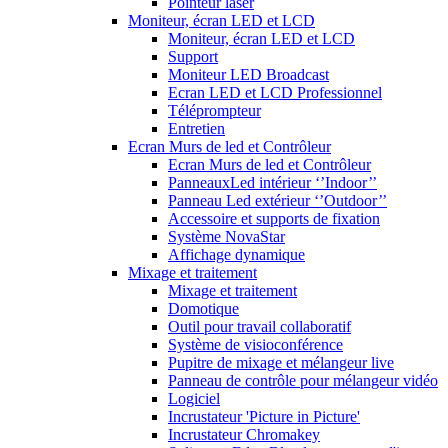
Pointeur laser
Moniteur, écran LED et LCD
Moniteur, écran LED et LCD
Support
Moniteur LED Broadcast
Ecran LED et LCD Professionnel
Téléprompteur
Entretien
Ecran Murs de led et Contrôleur
Ecran Murs de led et Contrôleur
PanneauxLed intérieur ‘’Indoor’’
Panneau Led extérieur ‘’Outdoor’’
Accessoire et supports de fixation
Système NovaStar
Affichage dynamique
Mixage et traitement
Mixage et traitement
Domotique
Outil pour travail collaboratif
Système de visioconférence
Pupitre de mixage et mélangeur live
Panneau de contrôle pour mélangeur vidéo
Logiciel
Incrustateur 'Picture in Picture'
Incrustateur Chromakey