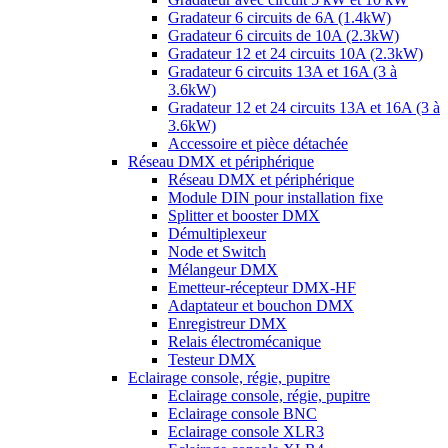
Gradateur 6 circuits de 6A (1.4kW)
Gradateur 6 circuits de 10A (2.3kW)
Gradateur 12 et 24 circuits 10A (2.3kW)
Gradateur 6 circuits 13A et 16A (3 à
3.6kW)
Gradateur 12 et 24 circuits 13A et 16A (3 à
3.6kW)
Accessoire et pièce détachée
Réseau DMX et périphérique
Réseau DMX et périphérique
Module DIN pour installation fixe
Splitter et booster DMX
Démultiplexeur
Node et Switch
Mélangeur DMX
Emetteur-récepteur DMX-HF
Adaptateur et bouchon DMX
Enregistreur DMX
Relais électromécanique
Testeur DMX
Eclairage console, régie, pupitre
Eclairage console, régie, pupitre
Eclairage console BNC
Eclairage console XLR3