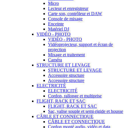
Micro
Lecteur et enregistreur
Carte son, contrôleur et DAW
Console de mixage
Enceinte
Matériel DJ
VIDÉO - PHOTO
VIDÉO - PHOTO
Vidéoprojecteur, support et écran de
projection
Mixage et traitement
Caméra
STRUCTURE ET LEVAGE
STRUCTURE ET LEVAGE
Accessoire structure
Accessoire structure
ELECTRICITÉ
ELECTRICITÉ
Cordon, rallonge et multiprise
FLIGHT, RACK ET SAC
FLIGHT, RACK ET SAC
Sac, valise souple et semi-rigide et housse
CÂBLE ET CONNECTIQUE
CÂBLE ET CONNECTIQUE
Cordon monté audio, vidéo et data