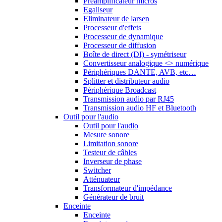
Préamplificateur micros
Egaliseur
Eliminateur de larsen
Processeur d'effets
Processeur de dynamique
Processeur de diffusion
Boîte de direct (DI) - symétriseur
Convertisseur analogique <> numérique
Périphériques DANTE, AVB, etc…
Splitter et distributeur audio
Périphérique Broadcast
Transmission audio par RJ45
Transmission audio HF et Bluetooth
Outil pour l'audio
Outil pour l'audio
Mesure sonore
Limitation sonore
Testeur de câbles
Inverseur de phase
Switcher
Atténuateur
Transformateur d'impédance
Générateur de bruit
Enceinte
Enceinte