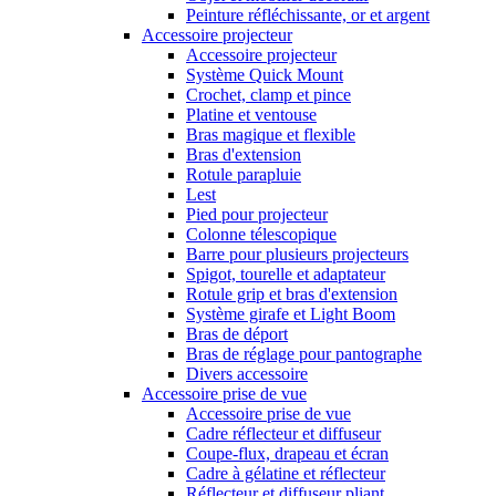
Peinture réfléchissante, or et argent
Accessoire projecteur
Accessoire projecteur
Système Quick Mount
Crochet, clamp et pince
Platine et ventouse
Bras magique et flexible
Bras d'extension
Rotule parapluie
Lest
Pied pour projecteur
Colonne télescopique
Barre pour plusieurs projecteurs
Spigot, tourelle et adaptateur
Rotule grip et bras d'extension
Système girafe et Light Boom
Bras de déport
Bras de réglage pour pantographe
Divers accessoire
Accessoire prise de vue
Accessoire prise de vue
Cadre réflecteur et diffuseur
Coupe-flux, drapeau et écran
Cadre à gélatine et réflecteur
Réflecteur et diffuseur pliant