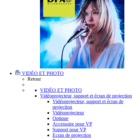
VIDÉO ET PHOTO
Retour
VIDÉO ET PHOTO
Vidéoprojecteur, support et écran de projection
Vidéoprojecteur, support et écran de
projection
Vidéoprojecteur
Optique
Accessoire pour VP
Support pour VP
Ecran de projection