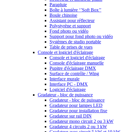
Parapluie
Boîte à lumière ‘’Soft Box’’
Boule chinoise
Assistant pour réflecteur
Polystyrène et support
Fond photo ou vidéo
Support pour fond photo ou vidéo
Systèmes de studio portable
Table de prises de vues
Console et logiciel d'éclairage
Console et logiciel d'éclairage
Console d'éclairage manuelle
Pupitre d'éclairage DMX
Surface de contrôle / Wing
Interface murale
Interface PC - DMX
Logiciel d'éclairage
Gradateur - bloc de puissance
Gradateur - bloc de puissance
Gradateur pour lampes LED
Gradateur pour installation fixe
Gradateur sur rail DIN
Gradateur mono circuit 2 ou 3 kW
Gradateur 4 circuits 2 ou 3 kW
Gradateur avec circuit 5 kW et 10 kW