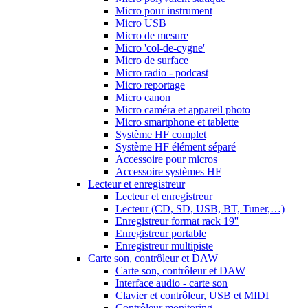
Micro pour instrument
Micro USB
Micro de mesure
Micro 'col-de-cygne'
Micro de surface
Micro radio - podcast
Micro reportage
Micro canon
Micro caméra et appareil photo
Micro smartphone et tablette
Système HF complet
Système HF élément séparé
Accessoire pour micros
Accessoire systèmes HF
Lecteur et enregistreur
Lecteur et enregistreur
Lecteur (CD, SD, USB, BT, Tuner,…)
Enregistreur format rack 19''
Enregistreur portable
Enregistreur multipiste
Carte son, contrôleur et DAW
Carte son, contrôleur et DAW
Interface audio - carte son
Clavier et contrôleur, USB et MIDI
Contrôleur monitoring