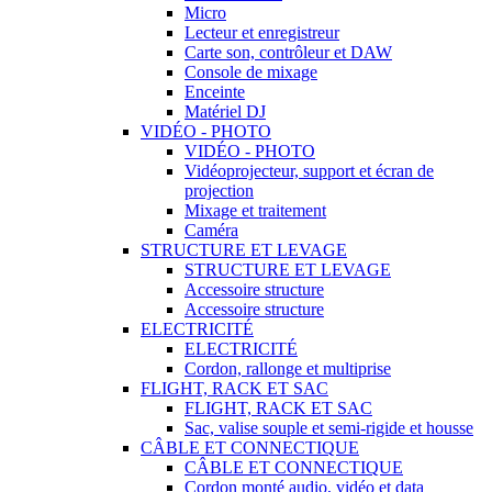
Micro
Lecteur et enregistreur
Carte son, contrôleur et DAW
Console de mixage
Enceinte
Matériel DJ
VIDÉO - PHOTO
VIDÉO - PHOTO
Vidéoprojecteur, support et écran de
projection
Mixage et traitement
Caméra
STRUCTURE ET LEVAGE
STRUCTURE ET LEVAGE
Accessoire structure
Accessoire structure
ELECTRICITÉ
ELECTRICITÉ
Cordon, rallonge et multiprise
FLIGHT, RACK ET SAC
FLIGHT, RACK ET SAC
Sac, valise souple et semi-rigide et housse
CÂBLE ET CONNECTIQUE
CÂBLE ET CONNECTIQUE
Cordon monté audio, vidéo et data