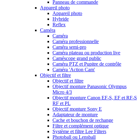
Panneau de commande
Appareil photo
Appareil photo
Hybride
Reflex
Caméra
Caméra
Caméra professionnelle
Caméra semi-pro
Caméra plateau ou production live
Caméscope grand public
Caméra PTZ et Pupitre de contrôle
Caméra 'Action Cam'
Objectif et filtre
Objectif et filtre
Objectif monture Panasonic Olympus
Micro 4/3
Objectif monture Canon EF-S, EF et RF-S
RF et PL
Objectif monture Sony E
Adaptateur de monture
Cache et bouchon de rechange
Filtre et complément optique
Système et filtre Lee Filters
Photoball ou Lensball