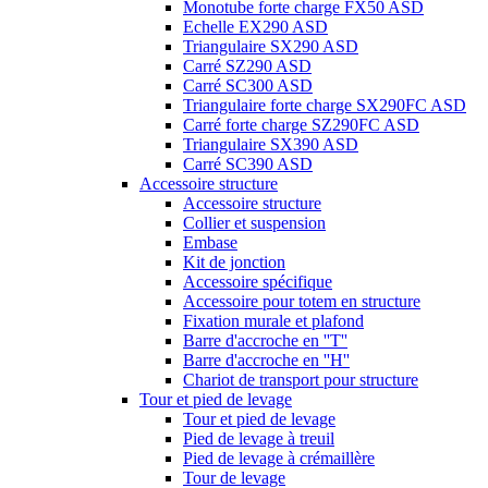
Monotube forte charge FX50 ASD
Echelle EX290 ASD
Triangulaire SX290 ASD
Carré SZ290 ASD
Carré SC300 ASD
Triangulaire forte charge SX290FC ASD
Carré forte charge SZ290FC ASD
Triangulaire SX390 ASD
Carré SC390 ASD
Accessoire structure
Accessoire structure
Collier et suspension
Embase
Kit de jonction
Accessoire spécifique
Accessoire pour totem en structure
Fixation murale et plafond
Barre d'accroche en ''T''
Barre d'accroche en ''H''
Chariot de transport pour structure
Tour et pied de levage
Tour et pied de levage
Pied de levage à treuil
Pied de levage à crémaillère
Tour de levage