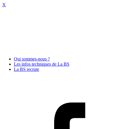
X
La-bs.com Equipements
Scéniques et Audiovisuels
Professionnels La Boutique du
Spectacle
Qui sommes-nous ?
Les infos techniques de La BS
La BS recrute