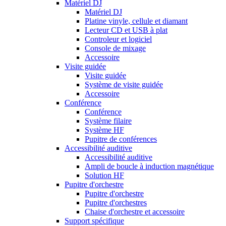
Matériel DJ
Matériel DJ
Platine vinyle, cellule et diamant
Lecteur CD et USB à plat
Controleur et logiciel
Console de mixage
Accessoire
Visite guidée
Visite guidée
Système de visite guidée
Accessoire
Conférence
Conférence
Système filaire
Système HF
Pupitre de conférences
Accessibilité auditive
Accessibilité auditive
Ampli de boucle à induction magnétique
Solution HF
Pupitre d'orchestre
Pupitre d'orchestre
Pupitre d'orchestres
Chaise d'orchestre et accessoire
Support spécifique