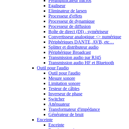
Préamplificateur micros
Egaliseur
Eliminateur de larsen
Processeur d'effets
Processeur de dynamique
Processeur de diffusion
Boîte de direct (DI) - symétriseur
Convertisseur analogique <> numérique
Périphériques DANTE, AVB, etc…
Splitter et distributeur audio
Périphérique Broadcast
Transmission audio par RJ45
Transmission audio HF et Bluetooth
Outil pour l'audio
Outil pour l'audio
Mesure sonore
Limitation sonore
Testeur de câbles
Inverseur de phase
Switcher
Atténuateur
Transformateur d'impédance
Générateur de bruit
Enceinte
Enceinte