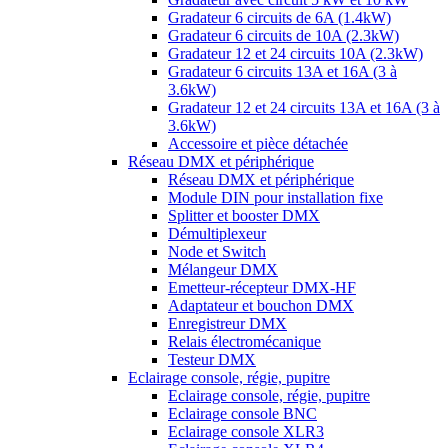
Gradateur 6 circuits de 6A (1.4kW)
Gradateur 6 circuits de 10A (2.3kW)
Gradateur 12 et 24 circuits 10A (2.3kW)
Gradateur 6 circuits 13A et 16A (3 à
3.6kW)
Gradateur 12 et 24 circuits 13A et 16A (3 à
3.6kW)
Accessoire et pièce détachée
Réseau DMX et périphérique
Réseau DMX et périphérique
Module DIN pour installation fixe
Splitter et booster DMX
Démultiplexeur
Node et Switch
Mélangeur DMX
Emetteur-récepteur DMX-HF
Adaptateur et bouchon DMX
Enregistreur DMX
Relais électromécanique
Testeur DMX
Eclairage console, régie, pupitre
Eclairage console, régie, pupitre
Eclairage console BNC
Eclairage console XLR3