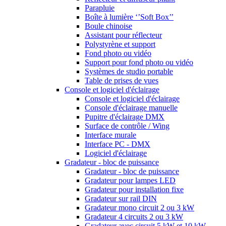
Parapluie
Boîte à lumière ‘’Soft Box’’
Boule chinoise
Assistant pour réflecteur
Polystyrène et support
Fond photo ou vidéo
Support pour fond photo ou vidéo
Systèmes de studio portable
Table de prises de vues
Console et logiciel d'éclairage
Console et logiciel d'éclairage
Console d'éclairage manuelle
Pupitre d'éclairage DMX
Surface de contrôle / Wing
Interface murale
Interface PC - DMX
Logiciel d'éclairage
Gradateur - bloc de puissance
Gradateur - bloc de puissance
Gradateur pour lampes LED
Gradateur pour installation fixe
Gradateur sur rail DIN
Gradateur mono circuit 2 ou 3 kW
Gradateur 4 circuits 2 ou 3 kW
Gradateur avec circuit 5 kW et 10 kW