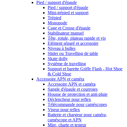
Pied / support d'épaule
Pied / support d'épaule
Mini-trépied et support
Trépied
Monopode
Cage et Crosse d'épaule
Stabilisateur manuel
Tête, rotule, plateau rapide et vis
Elément séparé et accessoire
Niveau à bulles
Slider ou Travelling de table
Skate dolly
Système de travelling
Support et barette Griffe Flash - Hot Shoe
& Cold Shoe
Accessoire APN et caméra
Accessoire APN et caméra
Sangle d'épaule et courroies
Housse de protection et anti-pluie
Déclencheur pour reflex
Télécommande pour caméscopes
Viseur pour reflex
Batterie et chargeur pour caméra,
caméscope et APN
Mire, charte et testeur