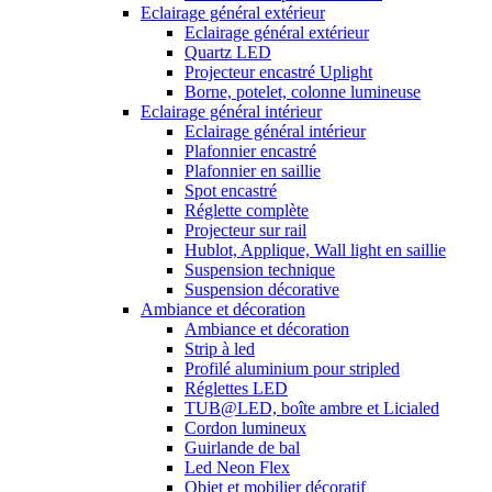
Eclairage général extérieur
Eclairage général extérieur
Quartz LED
Projecteur encastré Uplight
Borne, potelet, colonne lumineuse
Eclairage général intérieur
Eclairage général intérieur
Plafonnier encastré
Plafonnier en saillie
Spot encastré
Réglette complète
Projecteur sur rail
Hublot, Applique, Wall light en saillie
Suspension technique
Suspension décorative
Ambiance et décoration
Ambiance et décoration
Strip à led
Profilé aluminium pour stripled
Réglettes LED
TUB@LED, boîte ambre et Licialed
Cordon lumineux
Guirlande de bal
Led Neon Flex
Objet et mobilier décoratif