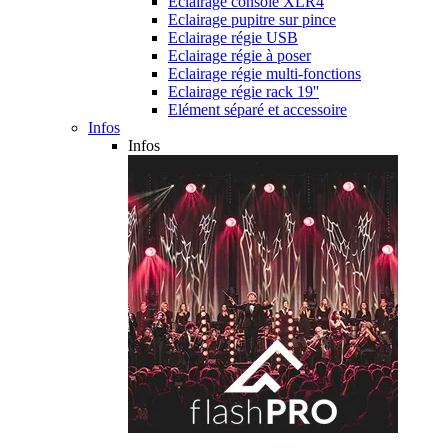
Eclairage console XLR4
Eclairage pupitre sur pince
Eclairage régie USB
Eclairage régie à poser
Eclairage régie multi-fonctions
Eclairage régie rack 19''
Elément séparé et accessoire
Infos
Infos