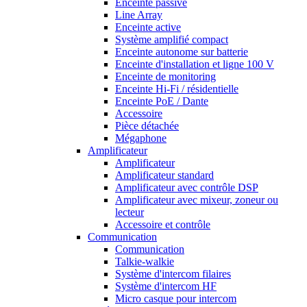
Enceinte passive
Line Array
Enceinte active
Système amplifié compact
Enceinte autonome sur batterie
Enceinte d'installation et ligne 100 V
Enceinte de monitoring
Enceinte Hi-Fi / résidentielle
Enceinte PoE / Dante
Accessoire
Pièce détachée
Mégaphone
Amplificateur
Amplificateur
Amplificateur standard
Amplificateur avec contrôle DSP
Amplificateur avec mixeur, zoneur ou
lecteur
Accessoire et contrôle
Communication
Communication
Talkie-walkie
Système d'intercom filaires
Système d'intercom HF
Micro casque pour intercom