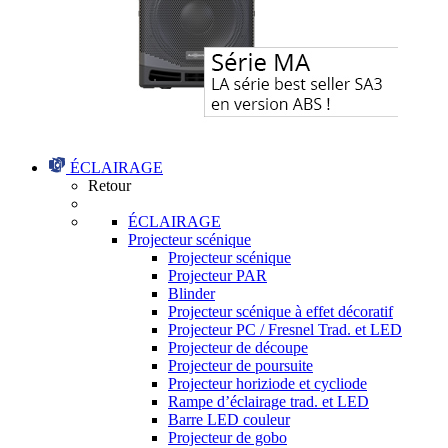
ÉCLAIRAGE
Retour
ÉCLAIRAGE
Projecteur scénique
Projecteur scénique
Projecteur PAR
Blinder
Projecteur scénique à effet décoratif
Projecteur PC / Fresnel Trad. et LED
Projecteur de découpe
Projecteur de poursuite
Projecteur horiziode et cycliode
Rampe d’éclairage trad. et LED
Barre LED couleur
Projecteur de gobo