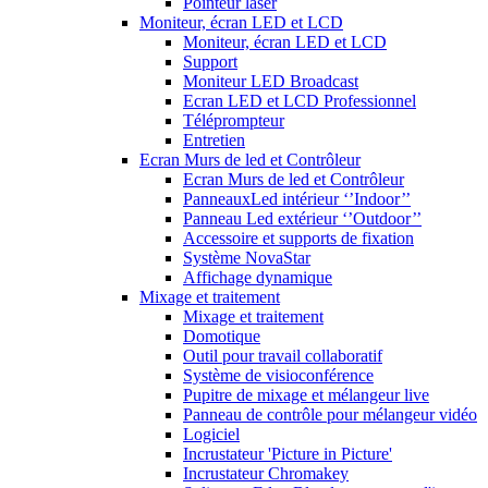
Pointeur laser
Moniteur, écran LED et LCD
Moniteur, écran LED et LCD
Support
Moniteur LED Broadcast
Ecran LED et LCD Professionnel
Téléprompteur
Entretien
Ecran Murs de led et Contrôleur
Ecran Murs de led et Contrôleur
PanneauxLed intérieur ‘’Indoor’’
Panneau Led extérieur ‘’Outdoor’’
Accessoire et supports de fixation
Système NovaStar
Affichage dynamique
Mixage et traitement
Mixage et traitement
Domotique
Outil pour travail collaboratif
Système de visioconférence
Pupitre de mixage et mélangeur live
Panneau de contrôle pour mélangeur vidéo
Logiciel
Incrustateur 'Picture in Picture'
Incrustateur Chromakey