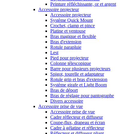
Peinture réfléchissante, or et argent
Accessoire projecteur
Accessoire projecteur
Système Quick Mount
Crochet, clamp et pince
Platine et ventouse
Bras magique et flexible
Bras d'extension
Rotule parapluie
Lest
Pied pour projecteur
Colonne télescopique
Barre pour plusieurs projecteurs
Spigot, tourelle et adaptateur
Rotule grip et bras d'extension
Système girafe et Light Boom
Bras de déport
Bras de réglage pour pantographe
Divers accessoire
Accessoire prise de vue
Accessoire prise de vue
Cadre réflecteur et diffuseur
Coupe-flux, drapeau et écran
Cadre à gélatine et réflecteur
Réflecteur et diffuseur pliant