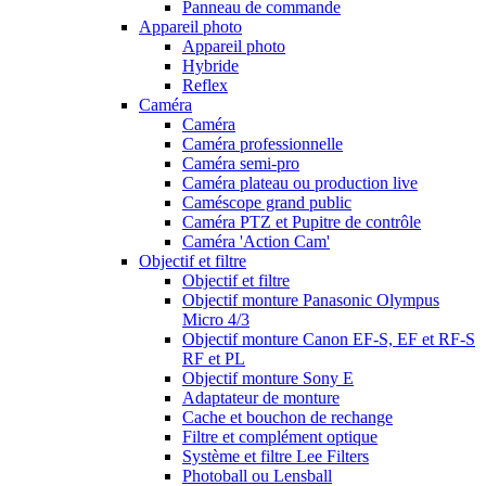
Panneau de commande
Appareil photo
Appareil photo
Hybride
Reflex
Caméra
Caméra
Caméra professionnelle
Caméra semi-pro
Caméra plateau ou production live
Caméscope grand public
Caméra PTZ et Pupitre de contrôle
Caméra 'Action Cam'
Objectif et filtre
Objectif et filtre
Objectif monture Panasonic Olympus
Micro 4/3
Objectif monture Canon EF-S, EF et RF-S
RF et PL
Objectif monture Sony E
Adaptateur de monture
Cache et bouchon de rechange
Filtre et complément optique
Système et filtre Lee Filters
Photoball ou Lensball