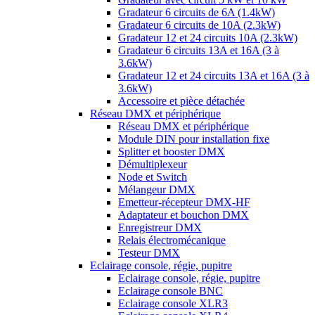
Gradateur 6 circuits de 6A (1.4kW)
Gradateur 6 circuits de 10A (2.3kW)
Gradateur 12 et 24 circuits 10A (2.3kW)
Gradateur 6 circuits 13A et 16A (3 à
3.6kW)
Gradateur 12 et 24 circuits 13A et 16A (3 à
3.6kW)
Accessoire et pièce détachée
Réseau DMX et périphérique
Réseau DMX et périphérique
Module DIN pour installation fixe
Splitter et booster DMX
Démultiplexeur
Node et Switch
Mélangeur DMX
Emetteur-récepteur DMX-HF
Adaptateur et bouchon DMX
Enregistreur DMX
Relais électromécanique
Testeur DMX
Eclairage console, régie, pupitre
Eclairage console, régie, pupitre
Eclairage console BNC
Eclairage console XLR3