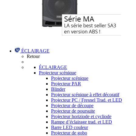
ÉCLAIRAGE
Retour
ÉCLAIRAGE
Projecteur scénique
Projecteur scénique
Projecteur PAR
Blinder
Projecteur scénique à effet décoratif
Projecteur PC / Fresnel Trad. et LED
Projecteur de découpe
Projecteur de poursuite
Projecteur horiziode et cycliode
Rampe d’éclairage trad. et LED
Barre LED couleur
Projecteur de gobo