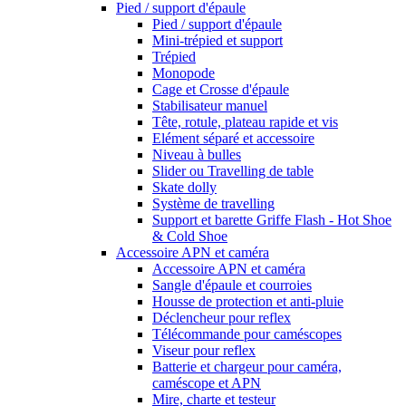
Pied / support d'épaule
Pied / support d'épaule
Mini-trépied et support
Trépied
Monopode
Cage et Crosse d'épaule
Stabilisateur manuel
Tête, rotule, plateau rapide et vis
Elément séparé et accessoire
Niveau à bulles
Slider ou Travelling de table
Skate dolly
Système de travelling
Support et barette Griffe Flash - Hot Shoe
& Cold Shoe
Accessoire APN et caméra
Accessoire APN et caméra
Sangle d'épaule et courroies
Housse de protection et anti-pluie
Déclencheur pour reflex
Télécommande pour caméscopes
Viseur pour reflex
Batterie et chargeur pour caméra,
caméscope et APN
Mire, charte et testeur