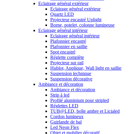
Eclairage général extérieur
Eclairage général extérieur
Quartz LED
Projecteur encastré Uplight
Borne, potelet, colonne lumineuse
Eclairage général intérieur
Eclairage général intérieur
Plafonnier encastré
Plafonnier en saillie
Spot encastré
Réglette complète
Projecteur sur rail
Hublot, Applique, Wall light en saillie
Suspension technique
Suspension décorative
Ambiance et décoration
Ambiance et décoration
Strip à led
Profilé aluminium pour stripled
Réglettes LED
TUB@LED, boîte ambre et Licialed
Cordon lumineux
Guirlande de bal
Led Neon Flex
Objet et mobilier décoratif