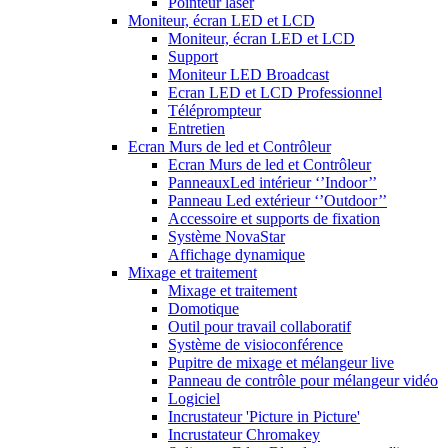
Pointeur laser
Moniteur, écran LED et LCD
Moniteur, écran LED et LCD
Support
Moniteur LED Broadcast
Ecran LED et LCD Professionnel
Téléprompteur
Entretien
Ecran Murs de led et Contrôleur
Ecran Murs de led et Contrôleur
PanneauxLed intérieur ‘’Indoor’’
Panneau Led extérieur ‘’Outdoor’’
Accessoire et supports de fixation
Système NovaStar
Affichage dynamique
Mixage et traitement
Mixage et traitement
Domotique
Outil pour travail collaboratif
Système de visioconférence
Pupitre de mixage et mélangeur live
Panneau de contrôle pour mélangeur vidéo
Logiciel
Incrustateur 'Picture in Picture'
Incrustateur Chromakey