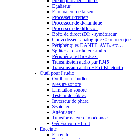
Préamplificateur micros
Egaliseur
Eliminateur de larsen
Processeur d'effets
Processeur de dynamique
Processeur de diffusion
Boîte de direct (DI) - symétriseur
Convertisseur analogique <> numérique
Périphériques DANTE, AVB, etc…
Splitter et distributeur audio
Périphérique Broadcast
Transmission audio par RJ45
Transmission audio HF et Bluetooth
Outil pour l'audio
Outil pour l'audio
Mesure sonore
Limitation sonore
Testeur de câbles
Inverseur de phase
Switcher
Atténuateur
Transformateur d'impédance
Générateur de bruit
Enceinte
Enceinte