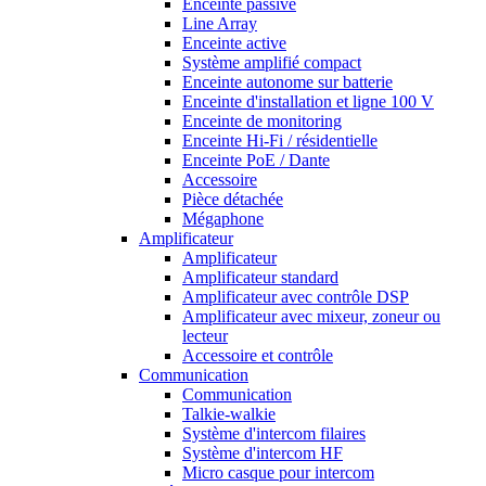
Enceinte passive
Line Array
Enceinte active
Système amplifié compact
Enceinte autonome sur batterie
Enceinte d'installation et ligne 100 V
Enceinte de monitoring
Enceinte Hi-Fi / résidentielle
Enceinte PoE / Dante
Accessoire
Pièce détachée
Mégaphone
Amplificateur
Amplificateur
Amplificateur standard
Amplificateur avec contrôle DSP
Amplificateur avec mixeur, zoneur ou
lecteur
Accessoire et contrôle
Communication
Communication
Talkie-walkie
Système d'intercom filaires
Système d'intercom HF
Micro casque pour intercom