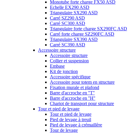
Monotube forte charge FX50 ASD
Echelle EX290 ASD
Triangulaire SX290 ASD
Carré SZ290 ASD
Carré SC300 ASD
Triangulaire forte charge SX290FC ASD
Carré forte charge SZ290FC ASD
Triangulaire SX390 ASD
Carré SC390 ASD
Accessoire structure
Accessoire structure
Collier et suspension
Embase
Kit de jonction
Accessoire spécifique
Accessoire pour totem en structure
Fixation murale et plafond
Barre d'accroche en ''T''
Barre d'accroche en ''H''
Chariot de transport pour structure
Tour et pied de levage
Tour et pied de levage
Pied de levage à treuil
Pied de levage à crémaillère
Tour de levage