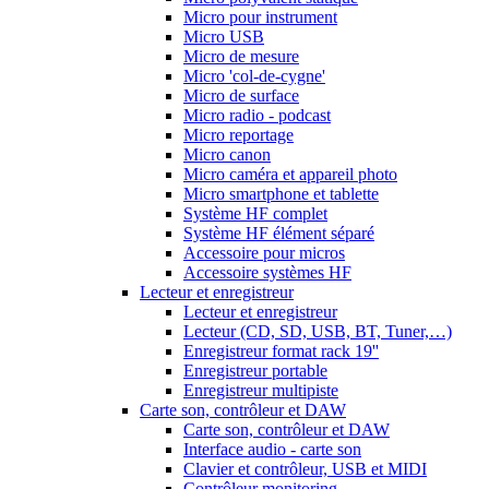
Micro pour instrument
Micro USB
Micro de mesure
Micro 'col-de-cygne'
Micro de surface
Micro radio - podcast
Micro reportage
Micro canon
Micro caméra et appareil photo
Micro smartphone et tablette
Système HF complet
Système HF élément séparé
Accessoire pour micros
Accessoire systèmes HF
Lecteur et enregistreur
Lecteur et enregistreur
Lecteur (CD, SD, USB, BT, Tuner,…)
Enregistreur format rack 19''
Enregistreur portable
Enregistreur multipiste
Carte son, contrôleur et DAW
Carte son, contrôleur et DAW
Interface audio - carte son
Clavier et contrôleur, USB et MIDI
Contrôleur monitoring