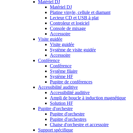
Matériel DJ
Matériel DJ
Platine vinyle, cellule et diamant
Lecteur CD et USB à plat
Controleur et logiciel
Console de mixage
Accessoire
Visite guidée
Visite guidée
Système de visite guidée
Accessoire
Conférence
Conférence
Système filaire
Système HF
Pupitre de conférences
Accessibilité auditive
Accessibilité auditive
Ampli de boucle à induction magnétique
Solution HF
Pupitre d'orchestre
Pupitre d'orchestre
Pupitre d'orchestres
Chaise d'orchestre et accessoire
Support spécifique