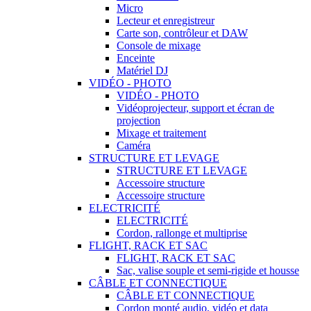
Micro
Lecteur et enregistreur
Carte son, contrôleur et DAW
Console de mixage
Enceinte
Matériel DJ
VIDÉO - PHOTO
VIDÉO - PHOTO
Vidéoprojecteur, support et écran de
projection
Mixage et traitement
Caméra
STRUCTURE ET LEVAGE
STRUCTURE ET LEVAGE
Accessoire structure
Accessoire structure
ELECTRICITÉ
ELECTRICITÉ
Cordon, rallonge et multiprise
FLIGHT, RACK ET SAC
FLIGHT, RACK ET SAC
Sac, valise souple et semi-rigide et housse
CÂBLE ET CONNECTIQUE
CÂBLE ET CONNECTIQUE
Cordon monté audio, vidéo et data