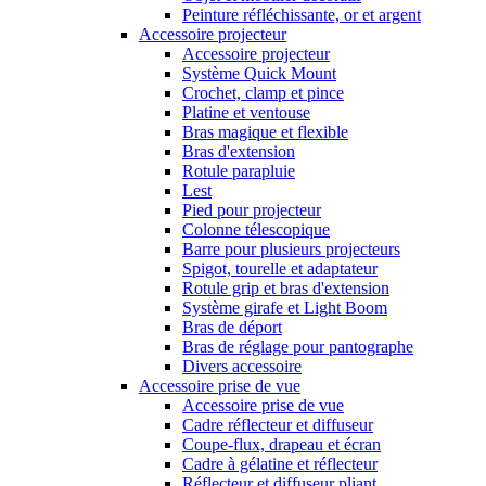
Peinture réfléchissante, or et argent
Accessoire projecteur
Accessoire projecteur
Système Quick Mount
Crochet, clamp et pince
Platine et ventouse
Bras magique et flexible
Bras d'extension
Rotule parapluie
Lest
Pied pour projecteur
Colonne télescopique
Barre pour plusieurs projecteurs
Spigot, tourelle et adaptateur
Rotule grip et bras d'extension
Système girafe et Light Boom
Bras de déport
Bras de réglage pour pantographe
Divers accessoire
Accessoire prise de vue
Accessoire prise de vue
Cadre réflecteur et diffuseur
Coupe-flux, drapeau et écran
Cadre à gélatine et réflecteur
Réflecteur et diffuseur pliant