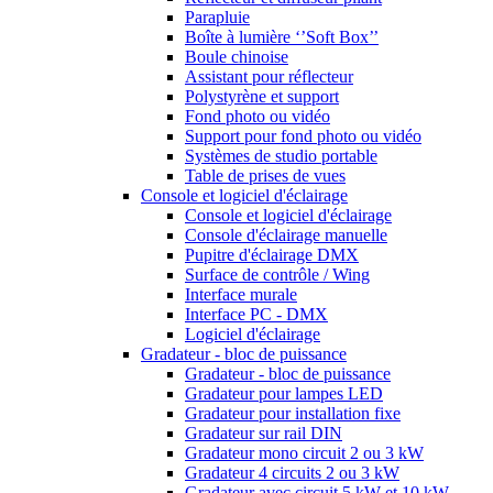
Parapluie
Boîte à lumière ‘’Soft Box’’
Boule chinoise
Assistant pour réflecteur
Polystyrène et support
Fond photo ou vidéo
Support pour fond photo ou vidéo
Systèmes de studio portable
Table de prises de vues
Console et logiciel d'éclairage
Console et logiciel d'éclairage
Console d'éclairage manuelle
Pupitre d'éclairage DMX
Surface de contrôle / Wing
Interface murale
Interface PC - DMX
Logiciel d'éclairage
Gradateur - bloc de puissance
Gradateur - bloc de puissance
Gradateur pour lampes LED
Gradateur pour installation fixe
Gradateur sur rail DIN
Gradateur mono circuit 2 ou 3 kW
Gradateur 4 circuits 2 ou 3 kW
Gradateur avec circuit 5 kW et 10 kW