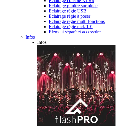
Eclairage console XLR4
Eclairage pupitre sur pince
Eclairage régie USB
Eclairage régie à poser
Eclairage régie multi-fonctions
Eclairage régie rack 19''
Elément séparé et accessoire
Infos
Infos