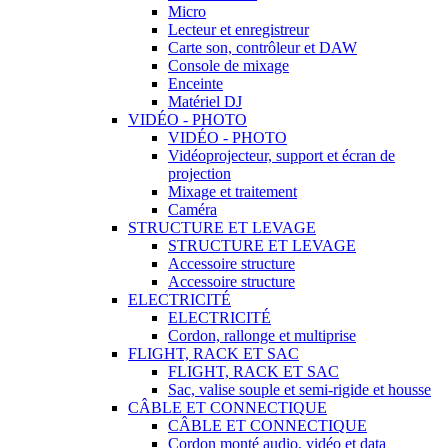
Micro
Lecteur et enregistreur
Carte son, contrôleur et DAW
Console de mixage
Enceinte
Matériel DJ
VIDÉO - PHOTO
VIDÉO - PHOTO
Vidéoprojecteur, support et écran de
projection
Mixage et traitement
Caméra
STRUCTURE ET LEVAGE
STRUCTURE ET LEVAGE
Accessoire structure
Accessoire structure
ELECTRICITÉ
ELECTRICITÉ
Cordon, rallonge et multiprise
FLIGHT, RACK ET SAC
FLIGHT, RACK ET SAC
Sac, valise souple et semi-rigide et housse
CÂBLE ET CONNECTIQUE
CÂBLE ET CONNECTIQUE
Cordon monté audio, vidéo et data