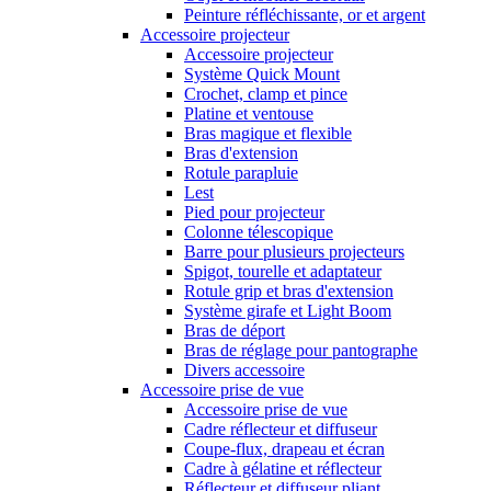
Peinture réfléchissante, or et argent
Accessoire projecteur
Accessoire projecteur
Système Quick Mount
Crochet, clamp et pince
Platine et ventouse
Bras magique et flexible
Bras d'extension
Rotule parapluie
Lest
Pied pour projecteur
Colonne télescopique
Barre pour plusieurs projecteurs
Spigot, tourelle et adaptateur
Rotule grip et bras d'extension
Système girafe et Light Boom
Bras de déport
Bras de réglage pour pantographe
Divers accessoire
Accessoire prise de vue
Accessoire prise de vue
Cadre réflecteur et diffuseur
Coupe-flux, drapeau et écran
Cadre à gélatine et réflecteur
Réflecteur et diffuseur pliant