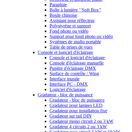
Parapluie
Boîte à lumière ‘’Soft Box’’
Boule chinoise
Assistant pour réflecteur
Polystyrène et support
Fond photo ou vidéo
Support pour fond photo ou vidéo
Systèmes de studio portable
Table de prises de vues
Console et logiciel d'éclairage
Console et logiciel d'éclairage
Console d'éclairage manuelle
Pupitre d'éclairage DMX
Surface de contrôle / Wing
Interface murale
Interface PC - DMX
Logiciel d'éclairage
Gradateur - bloc de puissance
Gradateur - bloc de puissance
Gradateur pour lampes LED
Gradateur pour installation fixe
Gradateur sur rail DIN
Gradateur mono circuit 2 ou 3 kW
Gradateur 4 circuits 2 ou 3 kW
Gradateur avec circuit 5 kW et 10 kW