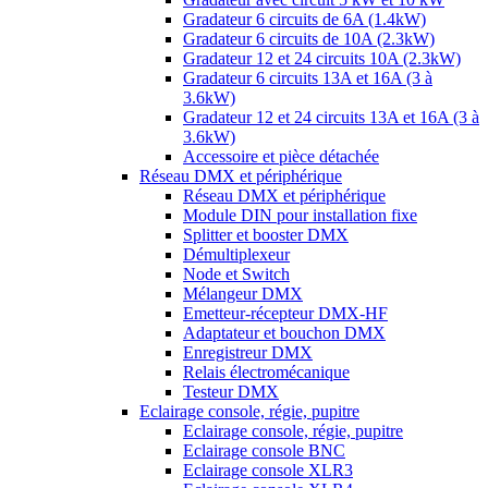
Gradateur 6 circuits de 6A (1.4kW)
Gradateur 6 circuits de 10A (2.3kW)
Gradateur 12 et 24 circuits 10A (2.3kW)
Gradateur 6 circuits 13A et 16A (3 à
3.6kW)
Gradateur 12 et 24 circuits 13A et 16A (3 à
3.6kW)
Accessoire et pièce détachée
Réseau DMX et périphérique
Réseau DMX et périphérique
Module DIN pour installation fixe
Splitter et booster DMX
Démultiplexeur
Node et Switch
Mélangeur DMX
Emetteur-récepteur DMX-HF
Adaptateur et bouchon DMX
Enregistreur DMX
Relais électromécanique
Testeur DMX
Eclairage console, régie, pupitre
Eclairage console, régie, pupitre
Eclairage console BNC
Eclairage console XLR3