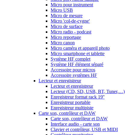
Micro pour instrument
Micro USB
Micro de mesure
Micro 'col-de-cygne'
Micro de surface
Micro radio - podcast
Micro reportage
Micro canon
Micro caméra et appareil photo
Micro smartphone et tablette
Système HF complet
Système HF élément séparé
Accessoire pour micros
Accessoire systèmes HF
Lecteur et enregistreur
Lecteur et enregistreur
Lecteur (CD, SD, USB, BT, Tuner,…)
Enregistreur format rack 19''
Enregistreur portable
Enregistreur multipiste
Carte son, contrôleur et DAW
Carte son, contrôleur et DAW
Interface audio - carte son
Clavier et contrôleur, USB et MIDI
Contrôleur monitoring