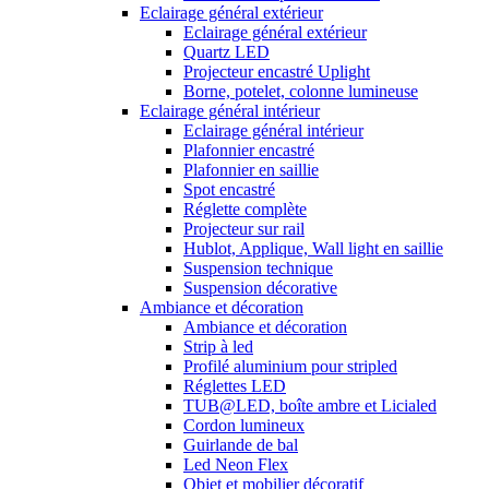
Eclairage général extérieur
Eclairage général extérieur
Quartz LED
Projecteur encastré Uplight
Borne, potelet, colonne lumineuse
Eclairage général intérieur
Eclairage général intérieur
Plafonnier encastré
Plafonnier en saillie
Spot encastré
Réglette complète
Projecteur sur rail
Hublot, Applique, Wall light en saillie
Suspension technique
Suspension décorative
Ambiance et décoration
Ambiance et décoration
Strip à led
Profilé aluminium pour stripled
Réglettes LED
TUB@LED, boîte ambre et Licialed
Cordon lumineux
Guirlande de bal
Led Neon Flex
Objet et mobilier décoratif