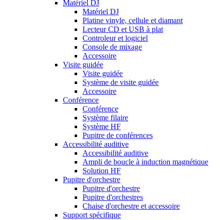
Matériel DJ
Matériel DJ
Platine vinyle, cellule et diamant
Lecteur CD et USB à plat
Controleur et logiciel
Console de mixage
Accessoire
Visite guidée
Visite guidée
Système de visite guidée
Accessoire
Conférence
Conférence
Système filaire
Système HF
Pupitre de conférences
Accessibilité auditive
Accessibilité auditive
Ampli de boucle à induction magnétique
Solution HF
Pupitre d'orchestre
Pupitre d'orchestre
Pupitre d'orchestres
Chaise d'orchestre et accessoire
Support spécifique