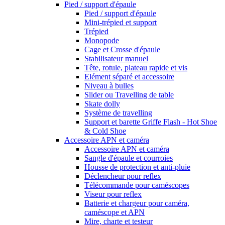
Pied / support d'épaule
Pied / support d'épaule
Mini-trépied et support
Trépied
Monopode
Cage et Crosse d'épaule
Stabilisateur manuel
Tête, rotule, plateau rapide et vis
Elément séparé et accessoire
Niveau à bulles
Slider ou Travelling de table
Skate dolly
Système de travelling
Support et barette Griffe Flash - Hot Shoe
& Cold Shoe
Accessoire APN et caméra
Accessoire APN et caméra
Sangle d'épaule et courroies
Housse de protection et anti-pluie
Déclencheur pour reflex
Télécommande pour caméscopes
Viseur pour reflex
Batterie et chargeur pour caméra,
caméscope et APN
Mire, charte et testeur