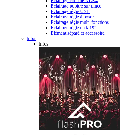
Eclairage console XLR4
Eclairage pupitre sur pince
Eclairage régie USB
Eclairage régie à poser
Eclairage régie multi-fonctions
Eclairage régie rack 19''
Elément séparé et accessoire
Infos
Infos