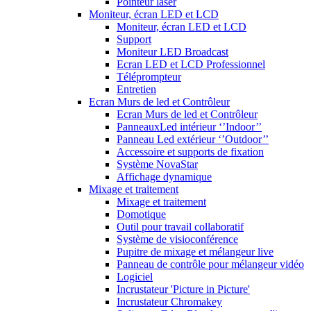
Pointeur laser
Moniteur, écran LED et LCD
Moniteur, écran LED et LCD
Support
Moniteur LED Broadcast
Ecran LED et LCD Professionnel
Téléprompteur
Entretien
Ecran Murs de led et Contrôleur
Ecran Murs de led et Contrôleur
PanneauxLed intérieur ‘’Indoor’’
Panneau Led extérieur ‘’Outdoor’’
Accessoire et supports de fixation
Système NovaStar
Affichage dynamique
Mixage et traitement
Mixage et traitement
Domotique
Outil pour travail collaboratif
Système de visioconférence
Pupitre de mixage et mélangeur live
Panneau de contrôle pour mélangeur vidéo
Logiciel
Incrustateur 'Picture in Picture'
Incrustateur Chromakey