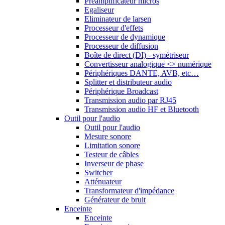
Préamplificateur micros
Egaliseur
Eliminateur de larsen
Processeur d'effets
Processeur de dynamique
Processeur de diffusion
Boîte de direct (DI) - symétriseur
Convertisseur analogique <> numérique
Périphériques DANTE, AVB, etc…
Splitter et distributeur audio
Périphérique Broadcast
Transmission audio par RJ45
Transmission audio HF et Bluetooth
Outil pour l'audio
Outil pour l'audio
Mesure sonore
Limitation sonore
Testeur de câbles
Inverseur de phase
Switcher
Atténuateur
Transformateur d'impédance
Générateur de bruit
Enceinte
Enceinte