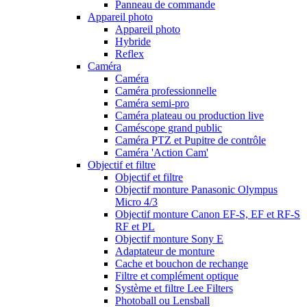
Panneau de commande
Appareil photo
Appareil photo
Hybride
Reflex
Caméra
Caméra
Caméra professionnelle
Caméra semi-pro
Caméra plateau ou production live
Caméscope grand public
Caméra PTZ et Pupitre de contrôle
Caméra 'Action Cam'
Objectif et filtre
Objectif et filtre
Objectif monture Panasonic Olympus
Micro 4/3
Objectif monture Canon EF-S, EF et RF-S
RF et PL
Objectif monture Sony E
Adaptateur de monture
Cache et bouchon de rechange
Filtre et complément optique
Système et filtre Lee Filters
Photoball ou Lensball