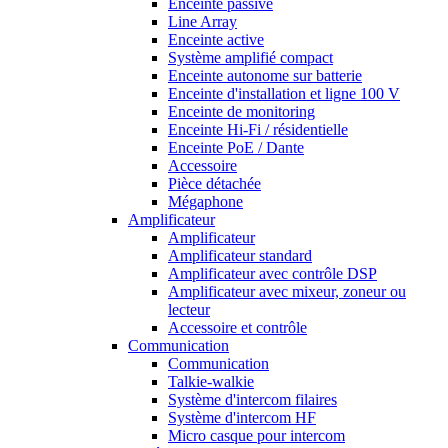
Enceinte passive
Line Array
Enceinte active
Système amplifié compact
Enceinte autonome sur batterie
Enceinte d'installation et ligne 100 V
Enceinte de monitoring
Enceinte Hi-Fi / résidentielle
Enceinte PoE / Dante
Accessoire
Pièce détachée
Mégaphone
Amplificateur
Amplificateur
Amplificateur standard
Amplificateur avec contrôle DSP
Amplificateur avec mixeur, zoneur ou
lecteur
Accessoire et contrôle
Communication
Communication
Talkie-walkie
Système d'intercom filaires
Système d'intercom HF
Micro casque pour intercom