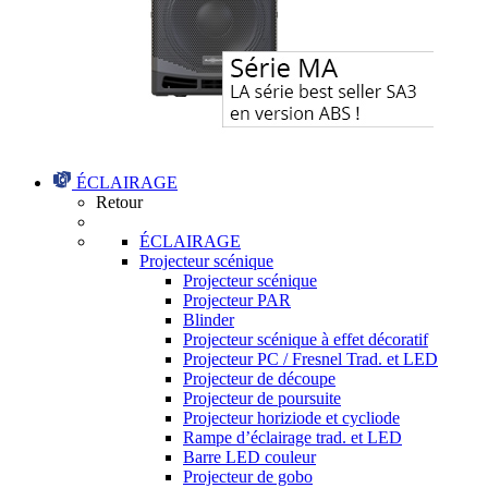
ÉCLAIRAGE
Retour
ÉCLAIRAGE
Projecteur scénique
Projecteur scénique
Projecteur PAR
Blinder
Projecteur scénique à effet décoratif
Projecteur PC / Fresnel Trad. et LED
Projecteur de découpe
Projecteur de poursuite
Projecteur horiziode et cycliode
Rampe d’éclairage trad. et LED
Barre LED couleur
Projecteur de gobo