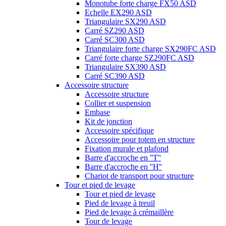
Monotube forte charge FX50 ASD
Echelle EX290 ASD
Triangulaire SX290 ASD
Carré SZ290 ASD
Carré SC300 ASD
Triangulaire forte charge SX290FC ASD
Carré forte charge SZ290FC ASD
Triangulaire SX390 ASD
Carré SC390 ASD
Accessoire structure
Accessoire structure
Collier et suspension
Embase
Kit de jonction
Accessoire spécifique
Accessoire pour totem en structure
Fixation murale et plafond
Barre d'accroche en ''T''
Barre d'accroche en ''H''
Chariot de transport pour structure
Tour et pied de levage
Tour et pied de levage
Pied de levage à treuil
Pied de levage à crémaillère
Tour de levage