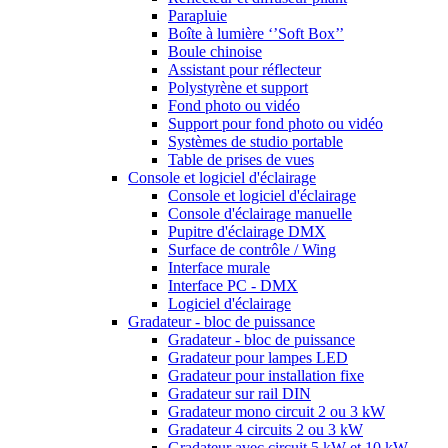
Parapluie
Boîte à lumière ‘’Soft Box’’
Boule chinoise
Assistant pour réflecteur
Polystyrène et support
Fond photo ou vidéo
Support pour fond photo ou vidéo
Systèmes de studio portable
Table de prises de vues
Console et logiciel d'éclairage
Console et logiciel d'éclairage
Console d'éclairage manuelle
Pupitre d'éclairage DMX
Surface de contrôle / Wing
Interface murale
Interface PC - DMX
Logiciel d'éclairage
Gradateur - bloc de puissance
Gradateur - bloc de puissance
Gradateur pour lampes LED
Gradateur pour installation fixe
Gradateur sur rail DIN
Gradateur mono circuit 2 ou 3 kW
Gradateur 4 circuits 2 ou 3 kW
Gradateur avec circuit 5 kW et 10 kW