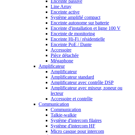
Enceinte passive
Line Array
Enceinte active
Système amplifié compact
Enceinte autonome sur batterie
Enceinte d'installation et ligne 100 V
Enceinte de monitoring
Enceinte Hi-Fi / résidentielle
Enceinte PoE / Dante
Accessoire
Pièce détachée
Mégaphone
Amplificateur
Amplificateur
Amplificateur standard
Amplificateur avec contrôle DSP
Amplificateur avec mixeur, zoneur ou
lecteur
Accessoire et contrôle
Communication
Communication
Talkie-walkie
Système d'intercom filaires
Système d'intercom HF
Micro casque pour intercom