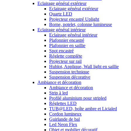
Eclairage général extérieur
Eclairage général extérieur
Quartz LED
Projecteur encastré Uplight
Borne, potelet, colonne lumineuse
Eclairage général intérieur
Eclairage général intérieur
Plafonnier encastré
Plafonnier en saillie
Spot encastré
Réglette complète
Projecteur sur rail
Hublot, Applique, Wall light en saillie
Suspension technique
Suspension décorative
Ambiance et décoration
Ambiance et décoration
Strip à led
Profilé aluminium pour stripled
Réglettes LED
TUB@LED, boîte ambre et Licialed
Cordon lumineux
Guirlande de bal
Led Neon Flex
Objet et mobilier décoratif