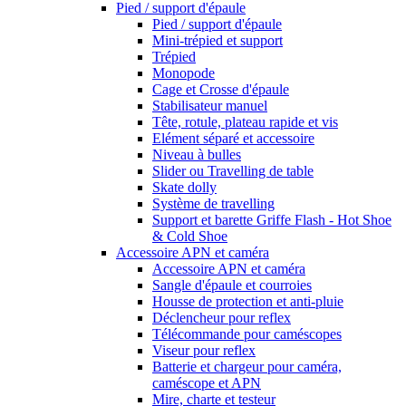
Pied / support d'épaule
Pied / support d'épaule
Mini-trépied et support
Trépied
Monopode
Cage et Crosse d'épaule
Stabilisateur manuel
Tête, rotule, plateau rapide et vis
Elément séparé et accessoire
Niveau à bulles
Slider ou Travelling de table
Skate dolly
Système de travelling
Support et barette Griffe Flash - Hot Shoe
& Cold Shoe
Accessoire APN et caméra
Accessoire APN et caméra
Sangle d'épaule et courroies
Housse de protection et anti-pluie
Déclencheur pour reflex
Télécommande pour caméscopes
Viseur pour reflex
Batterie et chargeur pour caméra,
caméscope et APN
Mire, charte et testeur