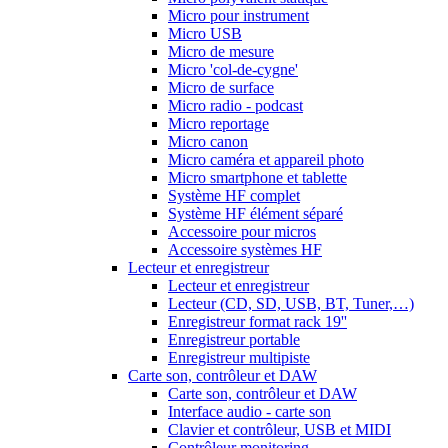
Micro pour instrument
Micro USB
Micro de mesure
Micro 'col-de-cygne'
Micro de surface
Micro radio - podcast
Micro reportage
Micro canon
Micro caméra et appareil photo
Micro smartphone et tablette
Système HF complet
Système HF élément séparé
Accessoire pour micros
Accessoire systèmes HF
Lecteur et enregistreur
Lecteur et enregistreur
Lecteur (CD, SD, USB, BT, Tuner,…)
Enregistreur format rack 19''
Enregistreur portable
Enregistreur multipiste
Carte son, contrôleur et DAW
Carte son, contrôleur et DAW
Interface audio - carte son
Clavier et contrôleur, USB et MIDI
Contrôleur monitoring