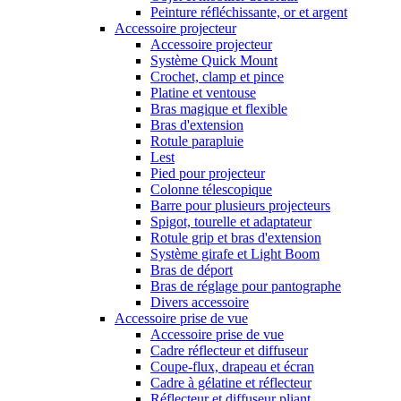
Peinture réfléchissante, or et argent
Accessoire projecteur
Accessoire projecteur
Système Quick Mount
Crochet, clamp et pince
Platine et ventouse
Bras magique et flexible
Bras d'extension
Rotule parapluie
Lest
Pied pour projecteur
Colonne télescopique
Barre pour plusieurs projecteurs
Spigot, tourelle et adaptateur
Rotule grip et bras d'extension
Système girafe et Light Boom
Bras de déport
Bras de réglage pour pantographe
Divers accessoire
Accessoire prise de vue
Accessoire prise de vue
Cadre réflecteur et diffuseur
Coupe-flux, drapeau et écran
Cadre à gélatine et réflecteur
Réflecteur et diffuseur pliant