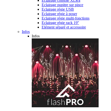
Eclairage console XLR4
Eclairage pupitre sur pince
Eclairage régie USB
Eclairage régie à poser
Eclairage régie multi-fonctions
Eclairage régie rack 19''
Elément séparé et accessoire
Infos
Infos