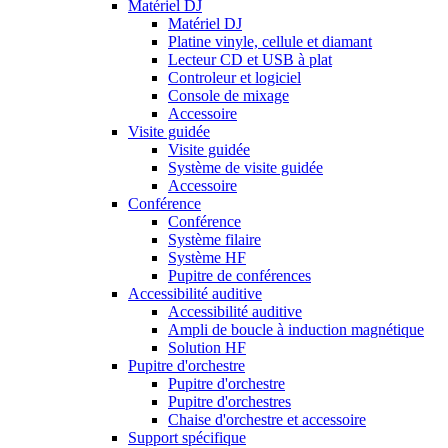
Matériel DJ
Matériel DJ
Platine vinyle, cellule et diamant
Lecteur CD et USB à plat
Controleur et logiciel
Console de mixage
Accessoire
Visite guidée
Visite guidée
Système de visite guidée
Accessoire
Conférence
Conférence
Système filaire
Système HF
Pupitre de conférences
Accessibilité auditive
Accessibilité auditive
Ampli de boucle à induction magnétique
Solution HF
Pupitre d'orchestre
Pupitre d'orchestre
Pupitre d'orchestres
Chaise d'orchestre et accessoire
Support spécifique