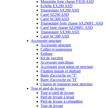
Monotube forte charge FX50 ASD
Echelle EX290 ASD
Triangulaire SX290 ASD
Carré SZ290 ASD
Carré SC300 ASD
Triangulaire forte charge SX290FC ASD
Carré forte charge SZ290FC ASD
Triangulaire SX390 ASD
Carré SC390 ASD
Accessoire structure
Accessoire structure
Collier et suspension
Embase
Kit de jonction
Accessoire spécifique
Accessoire pour totem en structure
Fixation murale et plafond
Barre d'accroche en ''T''
Barre d'accroche en ''H''
Chariot de transport pour structure
Tour et pied de levage
Tour et pied de levage
Pied de levage à treuil
Pied de levage à crémaillère
Tour de levage