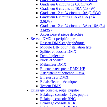
Gradateur 6 circuits de 6A (1.4kW)
Gradateur 6 circuits de 10A (2.3kW)
Gradateur 12 et 24 circuits 10A (2.3kW)
Gradateur 6 circuits 13A et 16A (3 à
3.6kW)
Gradateur 12 et 24 circuits 13A et 16A (3 à
3.6kW)
Accessoire et pièce détachée
Réseau DMX et périphérique
Réseau DMX et périphérique
Module DIN pour installation fixe
Splitter et booster DMX
Démultiplexeur
Node et Switch
Mélangeur DMX
Emetteur-récepteur DMX-HF
Adaptateur et bouchon DMX
Enregistreur DMX
Relais électromécanique
Testeur DMX
Eclairage console, régie, pupitre
Eclairage console, régie, pupitre
Eclairage console BNC
Eclairage console XLR3