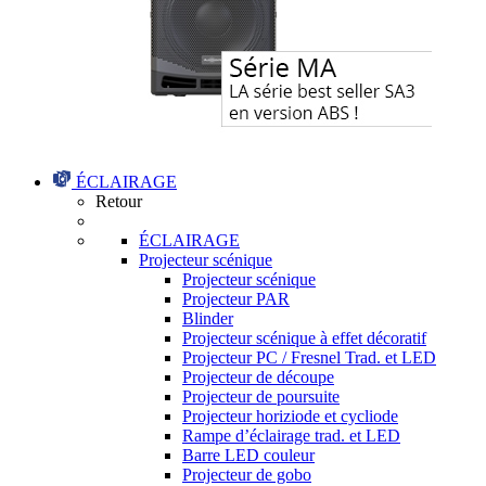
ÉCLAIRAGE
Retour
ÉCLAIRAGE
Projecteur scénique
Projecteur scénique
Projecteur PAR
Blinder
Projecteur scénique à effet décoratif
Projecteur PC / Fresnel Trad. et LED
Projecteur de découpe
Projecteur de poursuite
Projecteur horiziode et cycliode
Rampe d’éclairage trad. et LED
Barre LED couleur
Projecteur de gobo