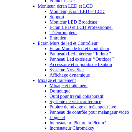
Pointeur laser
Moniteur, écran LED et LCD
Moniteur, écran LED et LCD
Support
Moniteur LED Broadcast
Ecran LED et LCD Professionnel
Téléprompteur
Entretien
Ecran Murs de led et Contrôleur
Ecran Murs de led et Contrôleur
PanneauxLed intérieur ‘’Indoor’’
Panneau Led extérieur ‘’Outdoor’’
Accessoire et supports de fixation
Système NovaStar
Affichage dynamique
Mixage et traitement
Mixage et traitement
Domotique
Outil pour travail collaboratif
Système de visioconférence
Pupitre de mixage et mélangeur live
Panneau de contrôle pour mélangeur vidéo
Logiciel
Incrustateur 'Picture in Picture'
Incrustateur Chromakey