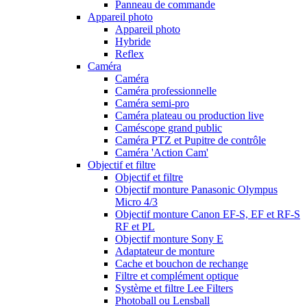
Panneau de commande
Appareil photo
Appareil photo
Hybride
Reflex
Caméra
Caméra
Caméra professionnelle
Caméra semi-pro
Caméra plateau ou production live
Caméscope grand public
Caméra PTZ et Pupitre de contrôle
Caméra 'Action Cam'
Objectif et filtre
Objectif et filtre
Objectif monture Panasonic Olympus
Micro 4/3
Objectif monture Canon EF-S, EF et RF-S
RF et PL
Objectif monture Sony E
Adaptateur de monture
Cache et bouchon de rechange
Filtre et complément optique
Système et filtre Lee Filters
Photoball ou Lensball