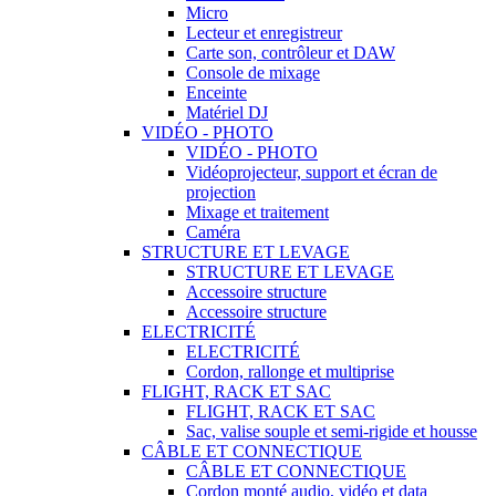
Micro
Lecteur et enregistreur
Carte son, contrôleur et DAW
Console de mixage
Enceinte
Matériel DJ
VIDÉO - PHOTO
VIDÉO - PHOTO
Vidéoprojecteur, support et écran de
projection
Mixage et traitement
Caméra
STRUCTURE ET LEVAGE
STRUCTURE ET LEVAGE
Accessoire structure
Accessoire structure
ELECTRICITÉ
ELECTRICITÉ
Cordon, rallonge et multiprise
FLIGHT, RACK ET SAC
FLIGHT, RACK ET SAC
Sac, valise souple et semi-rigide et housse
CÂBLE ET CONNECTIQUE
CÂBLE ET CONNECTIQUE
Cordon monté audio, vidéo et data