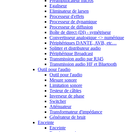
Préamplificateur micros
Egaliseur
Eliminateur de larsen
Processeur d'effets
Processeur de dynamique
Processeur de diffusion
Boîte de direct (DI) - symétriseur
Convertisseur analogique <> numérique
Périphériques DANTE, AVB, etc…
Splitter et distributeur audio
Périphérique Broadcast
Transmission audio par RJ45
Transmission audio HF et Bluetooth
Outil pour l'audio
Outil pour l'audio
Mesure sonore
Limitation sonore
Testeur de câbles
Inverseur de phase
Switcher
Atténuateur
Transformateur d'impédance
Générateur de bruit
Enceinte
Enceinte