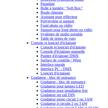
Parapluie
Boîte à lumière ‘’Soft Box’’
Boule chinoise
Assistant pour réflecteur
Polystyrène et support
Fond photo ou vidéo
Support pour fond photo ou vidéo
Systèmes de studio portable
Table de prises de vues
Console et logiciel d'éclairage
Console et logiciel d'éclairage
Console d'éclairage manuelle
Pupitre d'éclairage DMX
Surface de contrôle / Wing
Interface murale
Interface PC - DMX
Logiciel d'éclairage
Gradateur - bloc de puissance
Gradateur - bloc de puissance
Gradateur pour lampes LED
Gradateur pour installation fixe
Gradateur sur rail DIN
Gradateur mono circuit 2 ou 3 kW
Gradateur 4 circuits 2 ou 3 kW
Gradateur avec circuit 5 kW et 10 kW