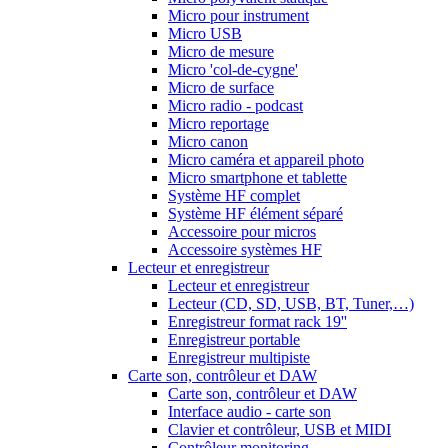
Micro pour instrument
Micro USB
Micro de mesure
Micro 'col-de-cygne'
Micro de surface
Micro radio - podcast
Micro reportage
Micro canon
Micro caméra et appareil photo
Micro smartphone et tablette
Système HF complet
Système HF élément séparé
Accessoire pour micros
Accessoire systèmes HF
Lecteur et enregistreur
Lecteur et enregistreur
Lecteur (CD, SD, USB, BT, Tuner,…)
Enregistreur format rack 19''
Enregistreur portable
Enregistreur multipiste
Carte son, contrôleur et DAW
Carte son, contrôleur et DAW
Interface audio - carte son
Clavier et contrôleur, USB et MIDI
Contrôleur monitoring