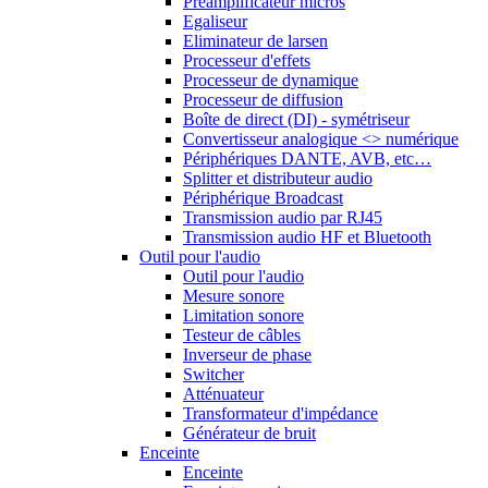
Préamplificateur micros
Egaliseur
Eliminateur de larsen
Processeur d'effets
Processeur de dynamique
Processeur de diffusion
Boîte de direct (DI) - symétriseur
Convertisseur analogique <> numérique
Périphériques DANTE, AVB, etc…
Splitter et distributeur audio
Périphérique Broadcast
Transmission audio par RJ45
Transmission audio HF et Bluetooth
Outil pour l'audio
Outil pour l'audio
Mesure sonore
Limitation sonore
Testeur de câbles
Inverseur de phase
Switcher
Atténuateur
Transformateur d'impédance
Générateur de bruit
Enceinte
Enceinte