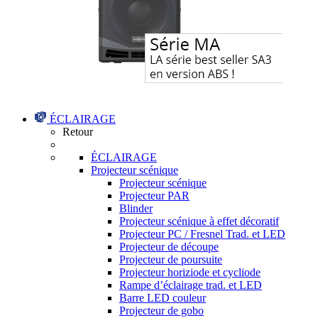
ÉCLAIRAGE
Retour
ÉCLAIRAGE
Projecteur scénique
Projecteur scénique
Projecteur PAR
Blinder
Projecteur scénique à effet décoratif
Projecteur PC / Fresnel Trad. et LED
Projecteur de découpe
Projecteur de poursuite
Projecteur horiziode et cycliode
Rampe d’éclairage trad. et LED
Barre LED couleur
Projecteur de gobo