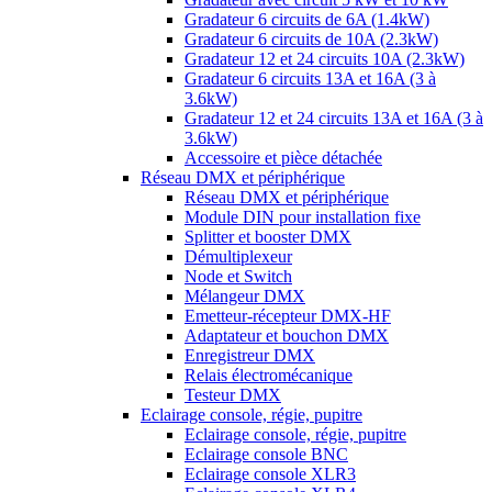
Gradateur 6 circuits de 6A (1.4kW)
Gradateur 6 circuits de 10A (2.3kW)
Gradateur 12 et 24 circuits 10A (2.3kW)
Gradateur 6 circuits 13A et 16A (3 à
3.6kW)
Gradateur 12 et 24 circuits 13A et 16A (3 à
3.6kW)
Accessoire et pièce détachée
Réseau DMX et périphérique
Réseau DMX et périphérique
Module DIN pour installation fixe
Splitter et booster DMX
Démultiplexeur
Node et Switch
Mélangeur DMX
Emetteur-récepteur DMX-HF
Adaptateur et bouchon DMX
Enregistreur DMX
Relais électromécanique
Testeur DMX
Eclairage console, régie, pupitre
Eclairage console, régie, pupitre
Eclairage console BNC
Eclairage console XLR3