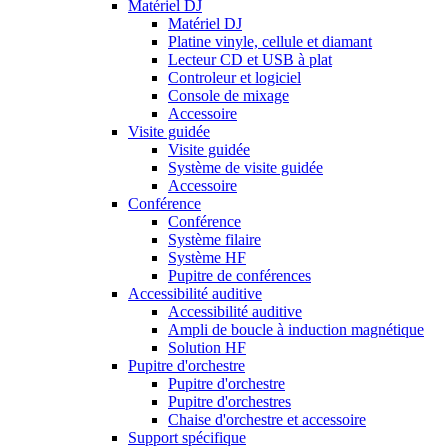
Matériel DJ
Matériel DJ
Platine vinyle, cellule et diamant
Lecteur CD et USB à plat
Controleur et logiciel
Console de mixage
Accessoire
Visite guidée
Visite guidée
Système de visite guidée
Accessoire
Conférence
Conférence
Système filaire
Système HF
Pupitre de conférences
Accessibilité auditive
Accessibilité auditive
Ampli de boucle à induction magnétique
Solution HF
Pupitre d'orchestre
Pupitre d'orchestre
Pupitre d'orchestres
Chaise d'orchestre et accessoire
Support spécifique