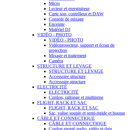
Micro
Lecteur et enregistreur
Carte son, contrôleur et DAW
Console de mixage
Enceinte
Matériel DJ
VIDÉO - PHOTO
VIDÉO - PHOTO
Vidéoprojecteur, support et écran de
projection
Mixage et traitement
Caméra
STRUCTURE ET LEVAGE
STRUCTURE ET LEVAGE
Accessoire structure
Accessoire structure
ELECTRICITÉ
ELECTRICITÉ
Cordon, rallonge et multiprise
FLIGHT, RACK ET SAC
FLIGHT, RACK ET SAC
Sac, valise souple et semi-rigide et housse
CÂBLE ET CONNECTIQUE
CÂBLE ET CONNECTIQUE
Cordon monté audio, vidéo et data