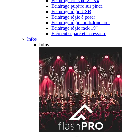
Eclairage console XLR4
Eclairage pupitre sur pince
Eclairage régie USB
Eclairage régie à poser
Eclairage régie multi-fonctions
Eclairage régie rack 19''
Elément séparé et accessoire
Infos
Infos