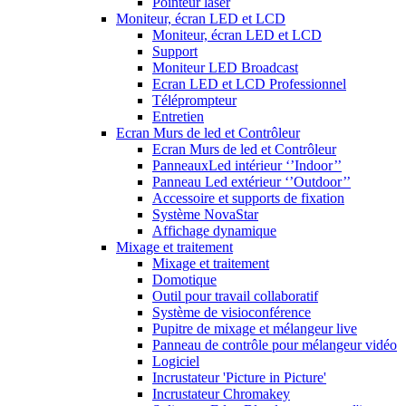
Pointeur laser
Moniteur, écran LED et LCD
Moniteur, écran LED et LCD
Support
Moniteur LED Broadcast
Ecran LED et LCD Professionnel
Téléprompteur
Entretien
Ecran Murs de led et Contrôleur
Ecran Murs de led et Contrôleur
PanneauxLed intérieur ‘’Indoor’’
Panneau Led extérieur ‘’Outdoor’’
Accessoire et supports de fixation
Système NovaStar
Affichage dynamique
Mixage et traitement
Mixage et traitement
Domotique
Outil pour travail collaboratif
Système de visioconférence
Pupitre de mixage et mélangeur live
Panneau de contrôle pour mélangeur vidéo
Logiciel
Incrustateur 'Picture in Picture'
Incrustateur Chromakey