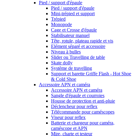
Pied / support d'épaule
Pied / support d'épaule
Mini-trépied et support
Trépied
Monopode
Cage et Crosse d'épaule
Stabilisateur manuel
Tête, rotule, plateau rapide et vis
Elément séparé et accessoire
Niveau à bulles
Slider ou Travelling de table
Skate dolly
Système de travelling
Support et barette Griffe Flash - Hot Shoe
& Cold Shoe
Accessoire APN et caméra
Accessoire APN et caméra
Sangle d'épaule et courroies
Housse de protection et anti-pluie
Déclencheur pour reflex
Télécommande pour caméscopes
Viseur pour reflex
Batterie et chargeur pour caméra,
caméscope et APN
Mire, charte et testeur