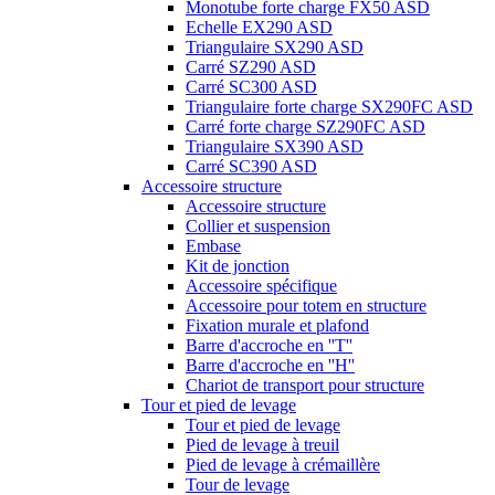
Monotube forte charge FX50 ASD
Echelle EX290 ASD
Triangulaire SX290 ASD
Carré SZ290 ASD
Carré SC300 ASD
Triangulaire forte charge SX290FC ASD
Carré forte charge SZ290FC ASD
Triangulaire SX390 ASD
Carré SC390 ASD
Accessoire structure
Accessoire structure
Collier et suspension
Embase
Kit de jonction
Accessoire spécifique
Accessoire pour totem en structure
Fixation murale et plafond
Barre d'accroche en ''T''
Barre d'accroche en ''H''
Chariot de transport pour structure
Tour et pied de levage
Tour et pied de levage
Pied de levage à treuil
Pied de levage à crémaillère
Tour de levage