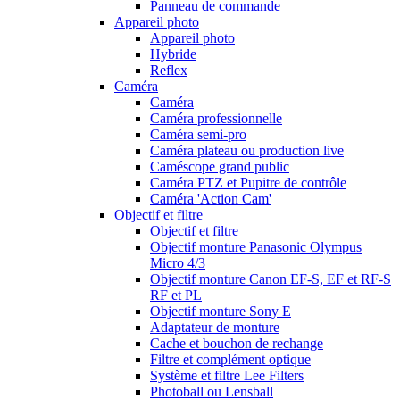
Panneau de commande
Appareil photo
Appareil photo
Hybride
Reflex
Caméra
Caméra
Caméra professionnelle
Caméra semi-pro
Caméra plateau ou production live
Caméscope grand public
Caméra PTZ et Pupitre de contrôle
Caméra 'Action Cam'
Objectif et filtre
Objectif et filtre
Objectif monture Panasonic Olympus
Micro 4/3
Objectif monture Canon EF-S, EF et RF-S
RF et PL
Objectif monture Sony E
Adaptateur de monture
Cache et bouchon de rechange
Filtre et complément optique
Système et filtre Lee Filters
Photoball ou Lensball