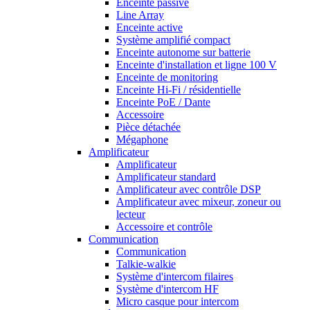
Enceinte passive
Line Array
Enceinte active
Système amplifié compact
Enceinte autonome sur batterie
Enceinte d'installation et ligne 100 V
Enceinte de monitoring
Enceinte Hi-Fi / résidentielle
Enceinte PoE / Dante
Accessoire
Pièce détachée
Mégaphone
Amplificateur
Amplificateur
Amplificateur standard
Amplificateur avec contrôle DSP
Amplificateur avec mixeur, zoneur ou
lecteur
Accessoire et contrôle
Communication
Communication
Talkie-walkie
Système d'intercom filaires
Système d'intercom HF
Micro casque pour intercom