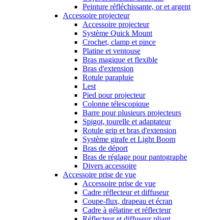
Peinture réfléchissante, or et argent
Accessoire projecteur
Accessoire projecteur
Système Quick Mount
Crochet, clamp et pince
Platine et ventouse
Bras magique et flexible
Bras d'extension
Rotule parapluie
Lest
Pied pour projecteur
Colonne télescopique
Barre pour plusieurs projecteurs
Spigot, tourelle et adaptateur
Rotule grip et bras d'extension
Système girafe et Light Boom
Bras de déport
Bras de réglage pour pantographe
Divers accessoire
Accessoire prise de vue
Accessoire prise de vue
Cadre réflecteur et diffuseur
Coupe-flux, drapeau et écran
Cadre à gélatine et réflecteur
Réflecteur et diffuseur pliant