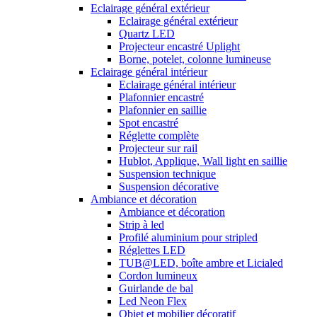
Eclairage général extérieur
Eclairage général extérieur
Quartz LED
Projecteur encastré Uplight
Borne, potelet, colonne lumineuse
Eclairage général intérieur
Eclairage général intérieur
Plafonnier encastré
Plafonnier en saillie
Spot encastré
Réglette complète
Projecteur sur rail
Hublot, Applique, Wall light en saillie
Suspension technique
Suspension décorative
Ambiance et décoration
Ambiance et décoration
Strip à led
Profilé aluminium pour stripled
Réglettes LED
TUB@LED, boîte ambre et Licialed
Cordon lumineux
Guirlande de bal
Led Neon Flex
Objet et mobilier décoratif