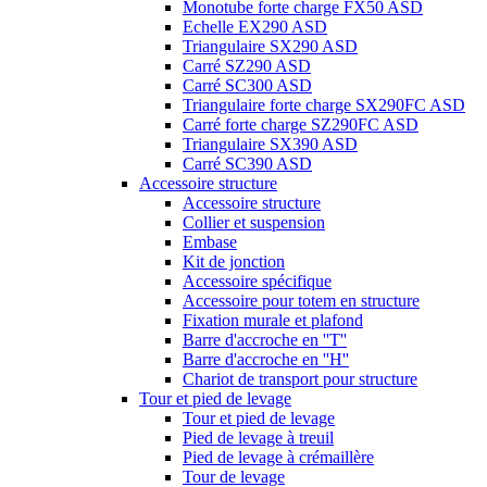
Monotube forte charge FX50 ASD
Echelle EX290 ASD
Triangulaire SX290 ASD
Carré SZ290 ASD
Carré SC300 ASD
Triangulaire forte charge SX290FC ASD
Carré forte charge SZ290FC ASD
Triangulaire SX390 ASD
Carré SC390 ASD
Accessoire structure
Accessoire structure
Collier et suspension
Embase
Kit de jonction
Accessoire spécifique
Accessoire pour totem en structure
Fixation murale et plafond
Barre d'accroche en ''T''
Barre d'accroche en ''H''
Chariot de transport pour structure
Tour et pied de levage
Tour et pied de levage
Pied de levage à treuil
Pied de levage à crémaillère
Tour de levage