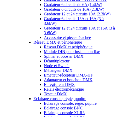
Gradateur 6 circuits de 6A (1.4kW)
Gradateur 6 circuits de 10A (2.3kW)
Gradateur 12 et 24 circuits 10A (2.3kW)
Gradateur 6 circuits 13A et 16A (3 à
3.6kW)
Gradateur 12 et 24 circuits 13A et 16A (3 à
3.6kW)
Accessoire et pièce détachée
Réseau DMX et périphérique
Réseau DMX et périphérique
Module DIN pour installation fixe
Splitter et booster DMX
Démultiplexeur
Node et Switch
Mélangeur DMX
Emetteur-récepteur DMX-HF
Adaptateur et bouchon DMX
Enregistreur DMX
Relais électromécanique
Testeur DMX
Eclairage console, régie, pupitre
Eclairage console, régie, pupitre
Eclairage console BNC
Eclairage console XLR3