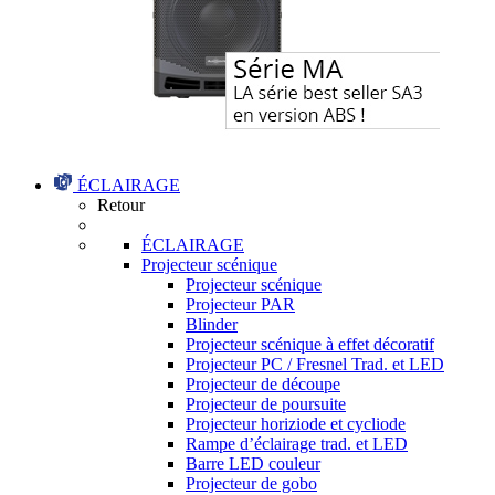
ÉCLAIRAGE
Retour
ÉCLAIRAGE
Projecteur scénique
Projecteur scénique
Projecteur PAR
Blinder
Projecteur scénique à effet décoratif
Projecteur PC / Fresnel Trad. et LED
Projecteur de découpe
Projecteur de poursuite
Projecteur horiziode et cycliode
Rampe d’éclairage trad. et LED
Barre LED couleur
Projecteur de gobo