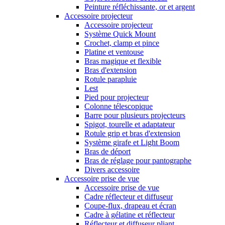
Peinture réfléchissante, or et argent
Accessoire projecteur
Accessoire projecteur
Système Quick Mount
Crochet, clamp et pince
Platine et ventouse
Bras magique et flexible
Bras d'extension
Rotule parapluie
Lest
Pied pour projecteur
Colonne télescopique
Barre pour plusieurs projecteurs
Spigot, tourelle et adaptateur
Rotule grip et bras d'extension
Système girafe et Light Boom
Bras de déport
Bras de réglage pour pantographe
Divers accessoire
Accessoire prise de vue
Accessoire prise de vue
Cadre réflecteur et diffuseur
Coupe-flux, drapeau et écran
Cadre à gélatine et réflecteur
Réflecteur et diffuseur pliant