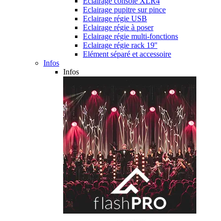
Eclairage console XLR4
Eclairage pupitre sur pince
Eclairage régie USB
Eclairage régie à poser
Eclairage régie multi-fonctions
Eclairage régie rack 19''
Elément séparé et accessoire
Infos
Infos