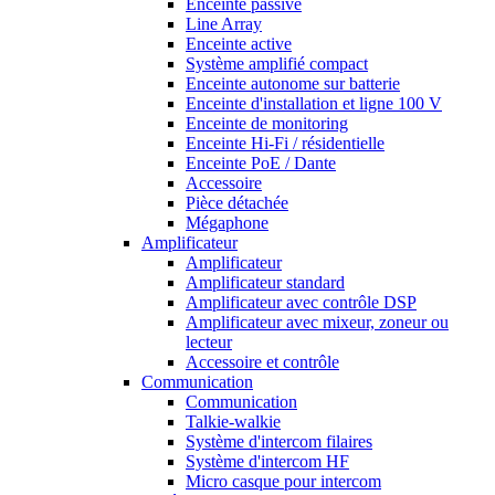
Enceinte passive
Line Array
Enceinte active
Système amplifié compact
Enceinte autonome sur batterie
Enceinte d'installation et ligne 100 V
Enceinte de monitoring
Enceinte Hi-Fi / résidentielle
Enceinte PoE / Dante
Accessoire
Pièce détachée
Mégaphone
Amplificateur
Amplificateur
Amplificateur standard
Amplificateur avec contrôle DSP
Amplificateur avec mixeur, zoneur ou
lecteur
Accessoire et contrôle
Communication
Communication
Talkie-walkie
Système d'intercom filaires
Système d'intercom HF
Micro casque pour intercom