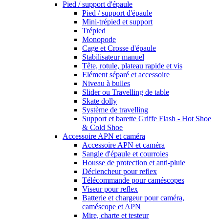
Pied / support d'épaule
Pied / support d'épaule
Mini-trépied et support
Trépied
Monopode
Cage et Crosse d'épaule
Stabilisateur manuel
Tête, rotule, plateau rapide et vis
Elément séparé et accessoire
Niveau à bulles
Slider ou Travelling de table
Skate dolly
Système de travelling
Support et barette Griffe Flash - Hot Shoe
& Cold Shoe
Accessoire APN et caméra
Accessoire APN et caméra
Sangle d'épaule et courroies
Housse de protection et anti-pluie
Déclencheur pour reflex
Télécommande pour caméscopes
Viseur pour reflex
Batterie et chargeur pour caméra,
caméscope et APN
Mire, charte et testeur