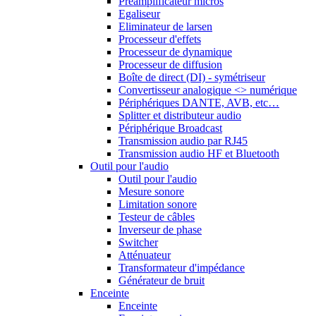
Préamplificateur micros
Egaliseur
Eliminateur de larsen
Processeur d'effets
Processeur de dynamique
Processeur de diffusion
Boîte de direct (DI) - symétriseur
Convertisseur analogique <> numérique
Périphériques DANTE, AVB, etc…
Splitter et distributeur audio
Périphérique Broadcast
Transmission audio par RJ45
Transmission audio HF et Bluetooth
Outil pour l'audio
Outil pour l'audio
Mesure sonore
Limitation sonore
Testeur de câbles
Inverseur de phase
Switcher
Atténuateur
Transformateur d'impédance
Générateur de bruit
Enceinte
Enceinte