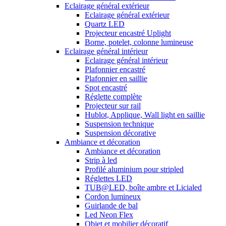
Eclairage général extérieur
Eclairage général extérieur
Quartz LED
Projecteur encastré Uplight
Borne, potelet, colonne lumineuse
Eclairage général intérieur
Eclairage général intérieur
Plafonnier encastré
Plafonnier en saillie
Spot encastré
Réglette complète
Projecteur sur rail
Hublot, Applique, Wall light en saillie
Suspension technique
Suspension décorative
Ambiance et décoration
Ambiance et décoration
Strip à led
Profilé aluminium pour stripled
Réglettes LED
TUB@LED, boîte ambre et Licialed
Cordon lumineux
Guirlande de bal
Led Neon Flex
Objet et mobilier décoratif