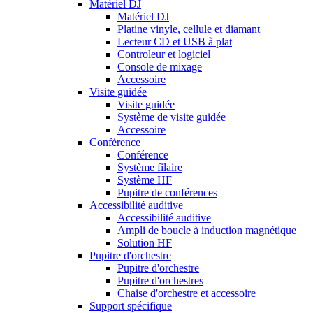
Matériel DJ
Matériel DJ
Platine vinyle, cellule et diamant
Lecteur CD et USB à plat
Controleur et logiciel
Console de mixage
Accessoire
Visite guidée
Visite guidée
Système de visite guidée
Accessoire
Conférence
Conférence
Système filaire
Système HF
Pupitre de conférences
Accessibilité auditive
Accessibilité auditive
Ampli de boucle à induction magnétique
Solution HF
Pupitre d'orchestre
Pupitre d'orchestre
Pupitre d'orchestres
Chaise d'orchestre et accessoire
Support spécifique