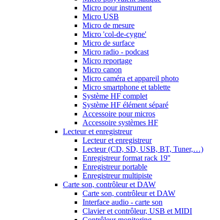
Micro pour instrument
Micro USB
Micro de mesure
Micro 'col-de-cygne'
Micro de surface
Micro radio - podcast
Micro reportage
Micro canon
Micro caméra et appareil photo
Micro smartphone et tablette
Système HF complet
Système HF élément séparé
Accessoire pour micros
Accessoire systèmes HF
Lecteur et enregistreur
Lecteur et enregistreur
Lecteur (CD, SD, USB, BT, Tuner,…)
Enregistreur format rack 19''
Enregistreur portable
Enregistreur multipiste
Carte son, contrôleur et DAW
Carte son, contrôleur et DAW
Interface audio - carte son
Clavier et contrôleur, USB et MIDI
Contrôleur monitoring