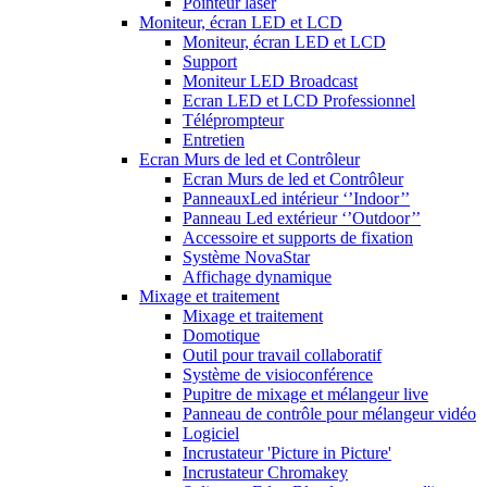
Pointeur laser
Moniteur, écran LED et LCD
Moniteur, écran LED et LCD
Support
Moniteur LED Broadcast
Ecran LED et LCD Professionnel
Téléprompteur
Entretien
Ecran Murs de led et Contrôleur
Ecran Murs de led et Contrôleur
PanneauxLed intérieur ‘’Indoor’’
Panneau Led extérieur ‘’Outdoor’’
Accessoire et supports de fixation
Système NovaStar
Affichage dynamique
Mixage et traitement
Mixage et traitement
Domotique
Outil pour travail collaboratif
Système de visioconférence
Pupitre de mixage et mélangeur live
Panneau de contrôle pour mélangeur vidéo
Logiciel
Incrustateur 'Picture in Picture'
Incrustateur Chromakey