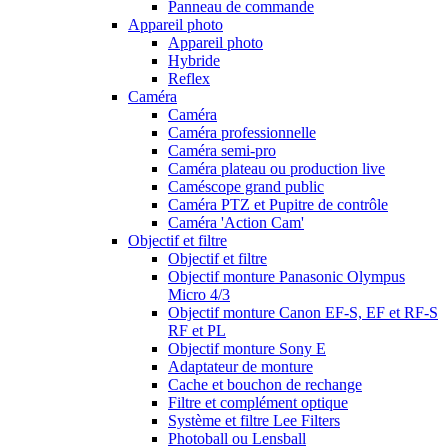
Panneau de commande
Appareil photo
Appareil photo
Hybride
Reflex
Caméra
Caméra
Caméra professionnelle
Caméra semi-pro
Caméra plateau ou production live
Caméscope grand public
Caméra PTZ et Pupitre de contrôle
Caméra 'Action Cam'
Objectif et filtre
Objectif et filtre
Objectif monture Panasonic Olympus
Micro 4/3
Objectif monture Canon EF-S, EF et RF-S
RF et PL
Objectif monture Sony E
Adaptateur de monture
Cache et bouchon de rechange
Filtre et complément optique
Système et filtre Lee Filters
Photoball ou Lensball