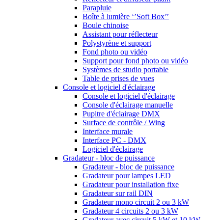
Parapluie
Boîte à lumière ‘’Soft Box’’
Boule chinoise
Assistant pour réflecteur
Polystyrène et support
Fond photo ou vidéo
Support pour fond photo ou vidéo
Systèmes de studio portable
Table de prises de vues
Console et logiciel d'éclairage
Console et logiciel d'éclairage
Console d'éclairage manuelle
Pupitre d'éclairage DMX
Surface de contrôle / Wing
Interface murale
Interface PC - DMX
Logiciel d'éclairage
Gradateur - bloc de puissance
Gradateur - bloc de puissance
Gradateur pour lampes LED
Gradateur pour installation fixe
Gradateur sur rail DIN
Gradateur mono circuit 2 ou 3 kW
Gradateur 4 circuits 2 ou 3 kW
Gradateur avec circuit 5 kW et 10 kW