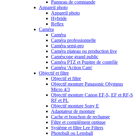
Panneau de commande
Appareil photo
Appareil photo
Hybride
Reflex
Caméra
Caméra
Caméra professionnelle
Caméra semi-pro
Caméra plateau ou production live
Caméscope grand public
Caméra PTZ et Pupitre de contrôle
Caméra 'Action Cam'
Objectif et filtre
Objectif et filtre
Objectif monture Panasonic Olympus
Micro 4/3
Objectif monture Canon EF-S, EF et RF-S
RF et PL
Objectif monture Sony E
Adaptateur de monture
Cache et bouchon de rechange
Filtre et complément optique
Système et filtre Lee Filters
Photoball ou Lensball