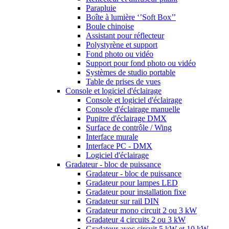
Parapluie
Boîte à lumière ‘’Soft Box’’
Boule chinoise
Assistant pour réflecteur
Polystyrène et support
Fond photo ou vidéo
Support pour fond photo ou vidéo
Systèmes de studio portable
Table de prises de vues
Console et logiciel d'éclairage
Console et logiciel d'éclairage
Console d'éclairage manuelle
Pupitre d'éclairage DMX
Surface de contrôle / Wing
Interface murale
Interface PC - DMX
Logiciel d'éclairage
Gradateur - bloc de puissance
Gradateur - bloc de puissance
Gradateur pour lampes LED
Gradateur pour installation fixe
Gradateur sur rail DIN
Gradateur mono circuit 2 ou 3 kW
Gradateur 4 circuits 2 ou 3 kW
Gradateur avec circuit 5 kW et 10 kW