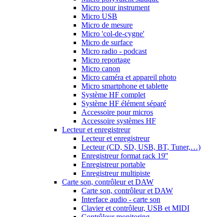
Micro pour instrument
Micro USB
Micro de mesure
Micro 'col-de-cygne'
Micro de surface
Micro radio - podcast
Micro reportage
Micro canon
Micro caméra et appareil photo
Micro smartphone et tablette
Système HF complet
Système HF élément séparé
Accessoire pour micros
Accessoire systèmes HF
Lecteur et enregistreur
Lecteur et enregistreur
Lecteur (CD, SD, USB, BT, Tuner,…)
Enregistreur format rack 19''
Enregistreur portable
Enregistreur multipiste
Carte son, contrôleur et DAW
Carte son, contrôleur et DAW
Interface audio - carte son
Clavier et contrôleur, USB et MIDI
Contrôleur monitoring