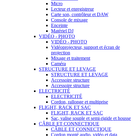
Micro
Lecteur et enregistreur
Carte son, contrôleur et DAW
Console de mixage
Enceinte
Matériel DJ
VIDÉO - PHOTO
VIDÉO - PHOTO
Vidéoprojecteur, support et écran de
projection
Mixage et traitement
Caméra
STRUCTURE ET LEVAGE
STRUCTURE ET LEVAGE
Accessoire structure
Accessoire structure
ELECTRICITÉ
ELECTRICITÉ
Cordon, rallonge et multiprise
FLIGHT, RACK ET SAC
FLIGHT, RACK ET SAC
Sac, valise souple et semi-rigide et housse
CÂBLE ET CONNECTIQUE
CÂBLE ET CONNECTIQUE
Cordon monté audio, vidéo et data