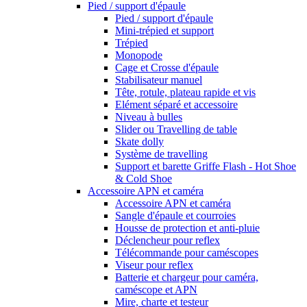
Pied / support d'épaule
Pied / support d'épaule
Mini-trépied et support
Trépied
Monopode
Cage et Crosse d'épaule
Stabilisateur manuel
Tête, rotule, plateau rapide et vis
Elément séparé et accessoire
Niveau à bulles
Slider ou Travelling de table
Skate dolly
Système de travelling
Support et barette Griffe Flash - Hot Shoe
& Cold Shoe
Accessoire APN et caméra
Accessoire APN et caméra
Sangle d'épaule et courroies
Housse de protection et anti-pluie
Déclencheur pour reflex
Télécommande pour caméscopes
Viseur pour reflex
Batterie et chargeur pour caméra,
caméscope et APN
Mire, charte et testeur