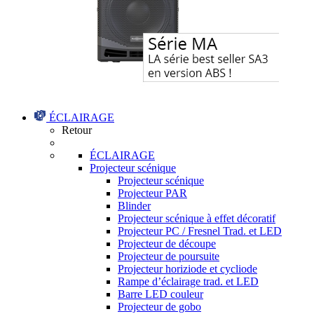
ÉCLAIRAGE
Retour
ÉCLAIRAGE
Projecteur scénique
Projecteur scénique
Projecteur PAR
Blinder
Projecteur scénique à effet décoratif
Projecteur PC / Fresnel Trad. et LED
Projecteur de découpe
Projecteur de poursuite
Projecteur horiziode et cycliode
Rampe d’éclairage trad. et LED
Barre LED couleur
Projecteur de gobo