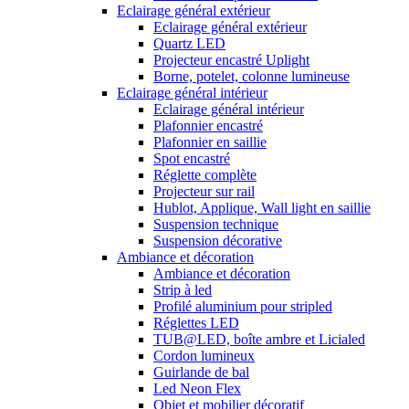
Eclairage général extérieur
Eclairage général extérieur
Quartz LED
Projecteur encastré Uplight
Borne, potelet, colonne lumineuse
Eclairage général intérieur
Eclairage général intérieur
Plafonnier encastré
Plafonnier en saillie
Spot encastré
Réglette complète
Projecteur sur rail
Hublot, Applique, Wall light en saillie
Suspension technique
Suspension décorative
Ambiance et décoration
Ambiance et décoration
Strip à led
Profilé aluminium pour stripled
Réglettes LED
TUB@LED, boîte ambre et Licialed
Cordon lumineux
Guirlande de bal
Led Neon Flex
Objet et mobilier décoratif