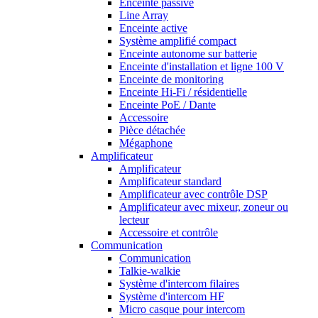
Enceinte passive
Line Array
Enceinte active
Système amplifié compact
Enceinte autonome sur batterie
Enceinte d'installation et ligne 100 V
Enceinte de monitoring
Enceinte Hi-Fi / résidentielle
Enceinte PoE / Dante
Accessoire
Pièce détachée
Mégaphone
Amplificateur
Amplificateur
Amplificateur standard
Amplificateur avec contrôle DSP
Amplificateur avec mixeur, zoneur ou
lecteur
Accessoire et contrôle
Communication
Communication
Talkie-walkie
Système d'intercom filaires
Système d'intercom HF
Micro casque pour intercom