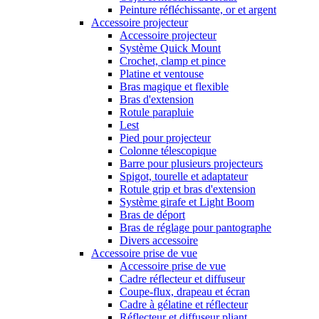
Peinture réfléchissante, or et argent
Accessoire projecteur
Accessoire projecteur
Système Quick Mount
Crochet, clamp et pince
Platine et ventouse
Bras magique et flexible
Bras d'extension
Rotule parapluie
Lest
Pied pour projecteur
Colonne télescopique
Barre pour plusieurs projecteurs
Spigot, tourelle et adaptateur
Rotule grip et bras d'extension
Système girafe et Light Boom
Bras de déport
Bras de réglage pour pantographe
Divers accessoire
Accessoire prise de vue
Accessoire prise de vue
Cadre réflecteur et diffuseur
Coupe-flux, drapeau et écran
Cadre à gélatine et réflecteur
Réflecteur et diffuseur pliant