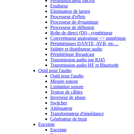
Préamplificateur micros
Egaliseur
Eliminateur de larsen
Processeur d'effets
Processeur de dynamique
Processeur de diffusion
Boîte de direct (DI) - symétriseur
Convertisseur analogique <> numérique
Périphériques DANTE, AVB, etc…
Splitter et distributeur audio
Périphérique Broadcast
Transmission audio par RJ45
Transmission audio HF et Bluetooth
Outil pour l'audio
Outil pour l'audio
Mesure sonore
Limitation sonore
Testeur de câbles
Inverseur de phase
Switcher
Atténuateur
Transformateur d'impédance
Générateur de bruit
Enceinte
Enceinte