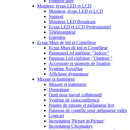
Pointeur laser
Moniteur, écran LED et LCD
Moniteur, écran LED et LCD
Support
Moniteur LED Broadcast
Ecran LED et LCD Professionnel
Téléprompteur
Entretien
Ecran Murs de led et Contrôleur
Ecran Murs de led et Contrôleur
PanneauxLed intérieur ‘’Indoor’’
Panneau Led extérieur ‘’Outdoor’’
Accessoire et supports de fixation
Système NovaStar
Affichage dynamique
Mixage et traitement
Mixage et traitement
Domotique
Outil pour travail collaboratif
Système de visioconférence
Pupitre de mixage et mélangeur live
Panneau de contrôle pour mélangeur vidéo
Logiciel
Incrustateur 'Picture in Picture'
Incrustateur Chromakey