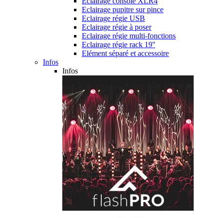
Eclairage console XLR4
Eclairage pupitre sur pince
Eclairage régie USB
Eclairage régie à poser
Eclairage régie multi-fonctions
Eclairage régie rack 19''
Elément séparé et accessoire
Infos
Infos