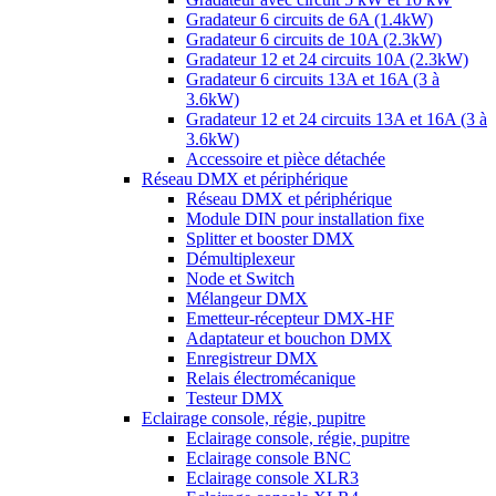
Gradateur 6 circuits de 6A (1.4kW)
Gradateur 6 circuits de 10A (2.3kW)
Gradateur 12 et 24 circuits 10A (2.3kW)
Gradateur 6 circuits 13A et 16A (3 à
3.6kW)
Gradateur 12 et 24 circuits 13A et 16A (3 à
3.6kW)
Accessoire et pièce détachée
Réseau DMX et périphérique
Réseau DMX et périphérique
Module DIN pour installation fixe
Splitter et booster DMX
Démultiplexeur
Node et Switch
Mélangeur DMX
Emetteur-récepteur DMX-HF
Adaptateur et bouchon DMX
Enregistreur DMX
Relais électromécanique
Testeur DMX
Eclairage console, régie, pupitre
Eclairage console, régie, pupitre
Eclairage console BNC
Eclairage console XLR3