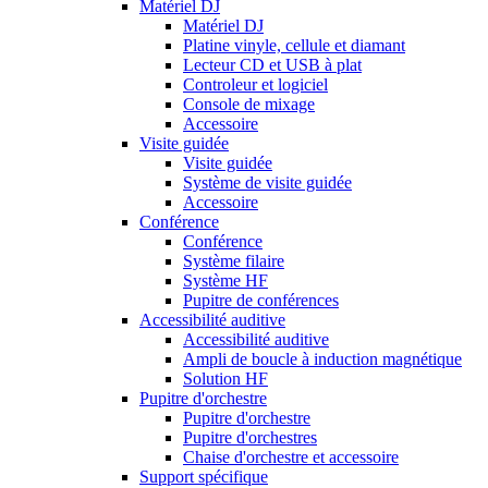
Matériel DJ
Matériel DJ
Platine vinyle, cellule et diamant
Lecteur CD et USB à plat
Controleur et logiciel
Console de mixage
Accessoire
Visite guidée
Visite guidée
Système de visite guidée
Accessoire
Conférence
Conférence
Système filaire
Système HF
Pupitre de conférences
Accessibilité auditive
Accessibilité auditive
Ampli de boucle à induction magnétique
Solution HF
Pupitre d'orchestre
Pupitre d'orchestre
Pupitre d'orchestres
Chaise d'orchestre et accessoire
Support spécifique