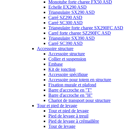
Monotube forte charge FX50 ASD
Echelle EX290 ASD
Triangulaire SX290 ASD
Carré SZ290 ASD
Carré SC300 ASD
Triangulaire forte charge SX290FC ASD
Carré forte charge SZ290FC ASD
Triangulaire SX390 ASD
Carré SC390 ASD
Accessoire structure
Accessoire structure
Collier et suspension
Embase
Kit de jonction
Accessoire spécifique
Accessoire pour totem en structure
Fixation murale et plafond
Barre d'accroche en ''T''
Barre d'accroche en ''H''
Chariot de transport pour structure
Tour et pied de levage
Tour et pied de levage
Pied de levage à treuil
Pied de levage à crémaillère
Tour de levage