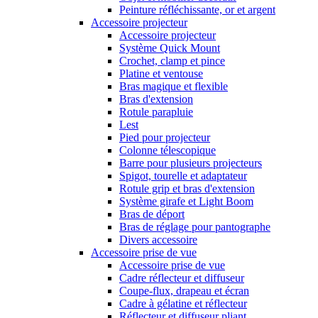
Peinture réfléchissante, or et argent
Accessoire projecteur
Accessoire projecteur
Système Quick Mount
Crochet, clamp et pince
Platine et ventouse
Bras magique et flexible
Bras d'extension
Rotule parapluie
Lest
Pied pour projecteur
Colonne télescopique
Barre pour plusieurs projecteurs
Spigot, tourelle et adaptateur
Rotule grip et bras d'extension
Système girafe et Light Boom
Bras de déport
Bras de réglage pour pantographe
Divers accessoire
Accessoire prise de vue
Accessoire prise de vue
Cadre réflecteur et diffuseur
Coupe-flux, drapeau et écran
Cadre à gélatine et réflecteur
Réflecteur et diffuseur pliant