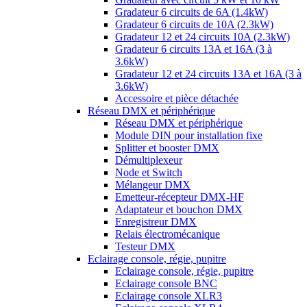
Gradateur 6 circuits de 6A (1.4kW)
Gradateur 6 circuits de 10A (2.3kW)
Gradateur 12 et 24 circuits 10A (2.3kW)
Gradateur 6 circuits 13A et 16A (3 à
3.6kW)
Gradateur 12 et 24 circuits 13A et 16A (3 à
3.6kW)
Accessoire et pièce détachée
Réseau DMX et périphérique
Réseau DMX et périphérique
Module DIN pour installation fixe
Splitter et booster DMX
Démultiplexeur
Node et Switch
Mélangeur DMX
Emetteur-récepteur DMX-HF
Adaptateur et bouchon DMX
Enregistreur DMX
Relais électromécanique
Testeur DMX
Eclairage console, régie, pupitre
Eclairage console, régie, pupitre
Eclairage console BNC
Eclairage console XLR3