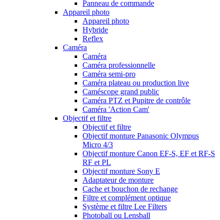
Panneau de commande
Appareil photo
Appareil photo
Hybride
Reflex
Caméra
Caméra
Caméra professionnelle
Caméra semi-pro
Caméra plateau ou production live
Caméscope grand public
Caméra PTZ et Pupitre de contrôle
Caméra 'Action Cam'
Objectif et filtre
Objectif et filtre
Objectif monture Panasonic Olympus
Micro 4/3
Objectif monture Canon EF-S, EF et RF-S
RF et PL
Objectif monture Sony E
Adaptateur de monture
Cache et bouchon de rechange
Filtre et complément optique
Système et filtre Lee Filters
Photoball ou Lensball