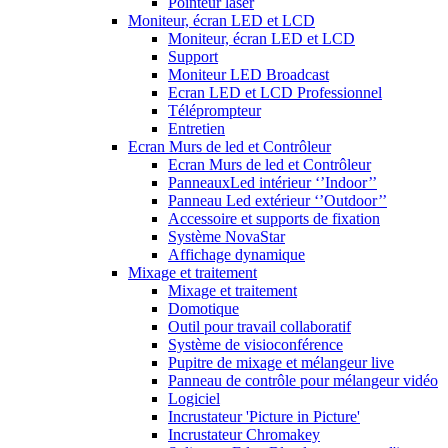
Pointeur laser
Moniteur, écran LED et LCD
Moniteur, écran LED et LCD
Support
Moniteur LED Broadcast
Ecran LED et LCD Professionnel
Téléprompteur
Entretien
Ecran Murs de led et Contrôleur
Ecran Murs de led et Contrôleur
PanneauxLed intérieur ‘’Indoor’’
Panneau Led extérieur ‘’Outdoor’’
Accessoire et supports de fixation
Système NovaStar
Affichage dynamique
Mixage et traitement
Mixage et traitement
Domotique
Outil pour travail collaboratif
Système de visioconférence
Pupitre de mixage et mélangeur live
Panneau de contrôle pour mélangeur vidéo
Logiciel
Incrustateur 'Picture in Picture'
Incrustateur Chromakey