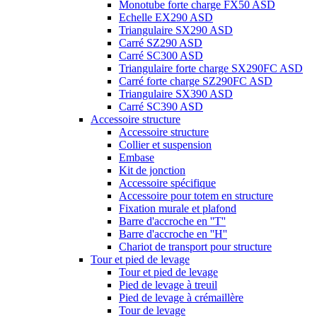
Monotube forte charge FX50 ASD
Echelle EX290 ASD
Triangulaire SX290 ASD
Carré SZ290 ASD
Carré SC300 ASD
Triangulaire forte charge SX290FC ASD
Carré forte charge SZ290FC ASD
Triangulaire SX390 ASD
Carré SC390 ASD
Accessoire structure
Accessoire structure
Collier et suspension
Embase
Kit de jonction
Accessoire spécifique
Accessoire pour totem en structure
Fixation murale et plafond
Barre d'accroche en ''T''
Barre d'accroche en ''H''
Chariot de transport pour structure
Tour et pied de levage
Tour et pied de levage
Pied de levage à treuil
Pied de levage à crémaillère
Tour de levage