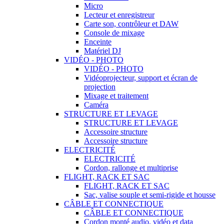
Micro
Lecteur et enregistreur
Carte son, contrôleur et DAW
Console de mixage
Enceinte
Matériel DJ
VIDÉO - PHOTO
VIDÉO - PHOTO
Vidéoprojecteur, support et écran de
projection
Mixage et traitement
Caméra
STRUCTURE ET LEVAGE
STRUCTURE ET LEVAGE
Accessoire structure
Accessoire structure
ELECTRICITÉ
ELECTRICITÉ
Cordon, rallonge et multiprise
FLIGHT, RACK ET SAC
FLIGHT, RACK ET SAC
Sac, valise souple et semi-rigide et housse
CÂBLE ET CONNECTIQUE
CÂBLE ET CONNECTIQUE
Cordon monté audio, vidéo et data