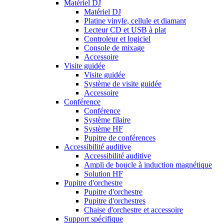
Matériel DJ
Matériel DJ
Platine vinyle, cellule et diamant
Lecteur CD et USB à plat
Controleur et logiciel
Console de mixage
Accessoire
Visite guidée
Visite guidée
Système de visite guidée
Accessoire
Conférence
Conférence
Système filaire
Système HF
Pupitre de conférences
Accessibilité auditive
Accessibilité auditive
Ampli de boucle à induction magnétique
Solution HF
Pupitre d'orchestre
Pupitre d'orchestre
Pupitre d'orchestres
Chaise d'orchestre et accessoire
Support spécifique