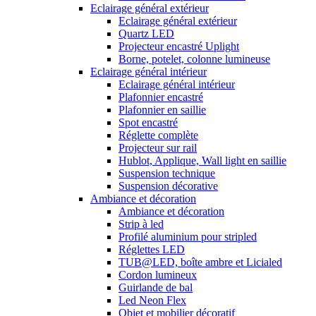
Eclairage général extérieur
Eclairage général extérieur
Quartz LED
Projecteur encastré Uplight
Borne, potelet, colonne lumineuse
Eclairage général intérieur
Eclairage général intérieur
Plafonnier encastré
Plafonnier en saillie
Spot encastré
Réglette complète
Projecteur sur rail
Hublot, Applique, Wall light en saillie
Suspension technique
Suspension décorative
Ambiance et décoration
Ambiance et décoration
Strip à led
Profilé aluminium pour stripled
Réglettes LED
TUB@LED, boîte ambre et Licialed
Cordon lumineux
Guirlande de bal
Led Neon Flex
Objet et mobilier décoratif