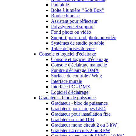
Parapluie
Boîte à lumière ‘’Soft Box’’
Boule chinoise
Assistant pour réflecteur
Polystyrène et support
Fond photo ou vidéo
Support pour fond photo ou vidéo
Systèmes de studio portable
Table de prises de vues
Console et logiciel d'éclairage
Console et logiciel d'éclairage
Console d'éclairage manuelle
Pupitre d'éclairage DMX
Surface de contrôle / Wing
Interface murale
Interface PC - DMX
Logiciel d'éclairage
Gradateur - bloc de puissance
Gradateur - bloc de puissance
Gradateur pour lampes LED
Gradateur pour installation fixe
Gradateur sur rail DIN
Gradateur mono circuit 2 ou 3 kW
Gradateur 4 circuits 2 ou 3 kW
Gradateur avec circuit 5 kW et 10 kW