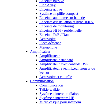
Enceinte passive
Line Array
Enceinte active
Système amplifié compact
Enceinte autonome sur batterie
Enceinte d'installation et ligne 100 V
Enceinte de monitoring
Enceinte Hi-Fi / résidentielle
Enceinte PoE / Dante
Accessoire
Pièce détachée
Mégaphone
Amplificateur
Amplificateur
Amplificateur standard
Amplificateur avec contrôle DSP
Amplificateur avec mixeur, zoneur ou
lecteur
Accessoire et contrôle
Communication
Communication
Talkie-walkie
Système d'intercom filaires
Système d'intercom HF
Micro casque pour intercom