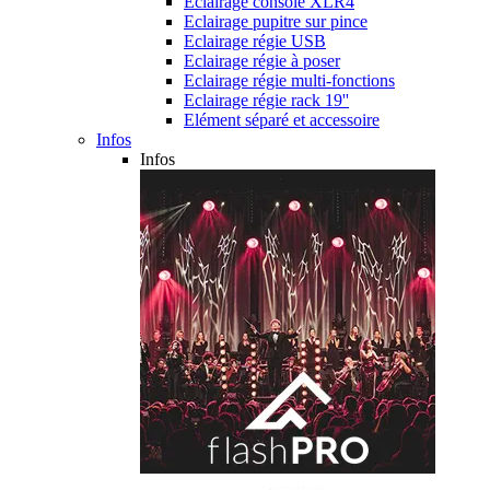
Eclairage console XLR4
Eclairage pupitre sur pince
Eclairage régie USB
Eclairage régie à poser
Eclairage régie multi-fonctions
Eclairage régie rack 19''
Elément séparé et accessoire
Infos
Infos