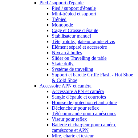
Pied / support d'épaule
Pied / support d'épaule
Mini-trépied et support
Trépied
Monopode
Cage et Crosse d'épaule
Stabilisateur manuel
Tête, rotule, plateau rapide et vis
Elément séparé et accessoire
Niveau à bulles
Slider ou Travelling de table
Skate dolly
Système de travelling
Support et barette Griffe Flash - Hot Shoe
& Cold Shoe
Accessoire APN et caméra
Accessoire APN et caméra
Sangle d'épaule et courroies
Housse de protection et anti-pluie
Déclencheur pour reflex
Télécommande pour caméscopes
Viseur pour reflex
Batterie et chargeur pour caméra,
caméscope et APN
Mire, charte et testeur