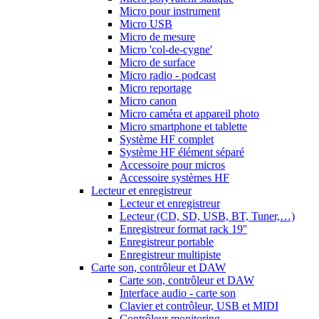
Micro pour instrument
Micro USB
Micro de mesure
Micro 'col-de-cygne'
Micro de surface
Micro radio - podcast
Micro reportage
Micro canon
Micro caméra et appareil photo
Micro smartphone et tablette
Système HF complet
Système HF élément séparé
Accessoire pour micros
Accessoire systèmes HF
Lecteur et enregistreur
Lecteur et enregistreur
Lecteur (CD, SD, USB, BT, Tuner,…)
Enregistreur format rack 19''
Enregistreur portable
Enregistreur multipiste
Carte son, contrôleur et DAW
Carte son, contrôleur et DAW
Interface audio - carte son
Clavier et contrôleur, USB et MIDI
Contrôleur monitoring