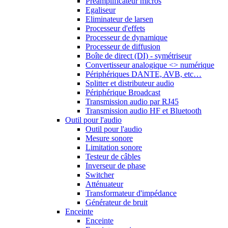
Préamplificateur micros
Egaliseur
Eliminateur de larsen
Processeur d'effets
Processeur de dynamique
Processeur de diffusion
Boîte de direct (DI) - symétriseur
Convertisseur analogique <> numérique
Périphériques DANTE, AVB, etc…
Splitter et distributeur audio
Périphérique Broadcast
Transmission audio par RJ45
Transmission audio HF et Bluetooth
Outil pour l'audio
Outil pour l'audio
Mesure sonore
Limitation sonore
Testeur de câbles
Inverseur de phase
Switcher
Atténuateur
Transformateur d'impédance
Générateur de bruit
Enceinte
Enceinte