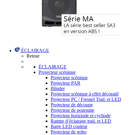
ÉCLAIRAGE
Retour
ÉCLAIRAGE
Projecteur scénique
Projecteur scénique
Projecteur PAR
Blinder
Projecteur scénique à effet décoratif
Projecteur PC / Fresnel Trad. et LED
Projecteur de découpe
Projecteur de poursuite
Projecteur horiziode et cycliode
Rampe d’éclairage trad. et LED
Barre LED couleur
Projecteur de gobo