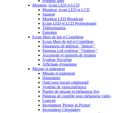
Pointeur laser
Moniteur, écran LED et LCD
Moniteur, écran LED et LCD
Support
Moniteur LED Broadcast
Ecran LED et LCD Professionnel
Téléprompteur
Entretien
Ecran Murs de led et Contrôleur
Ecran Murs de led et Contrôleur
PanneauxLed intérieur ‘’Indoor’’
Panneau Led extérieur ‘’Outdoor’’
Accessoire et supports de fixation
Système NovaStar
Affichage dynamique
Mixage et traitement
Mixage et traitement
Domotique
Outil pour travail collaboratif
Système de visioconférence
Pupitre de mixage et mélangeur live
Panneau de contrôle pour mélangeur vidéo
Logiciel
Incrustateur 'Picture in Picture'
Incrustateur Chromakey