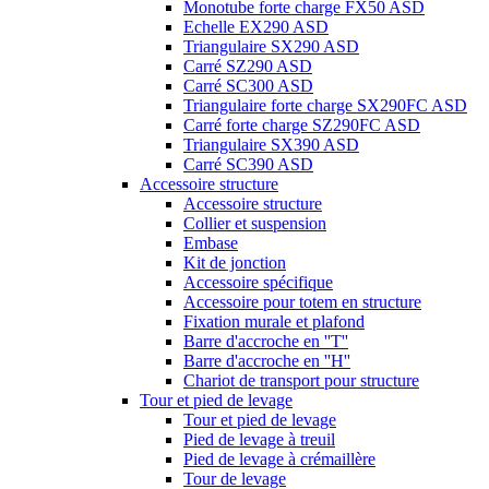
Monotube forte charge FX50 ASD
Echelle EX290 ASD
Triangulaire SX290 ASD
Carré SZ290 ASD
Carré SC300 ASD
Triangulaire forte charge SX290FC ASD
Carré forte charge SZ290FC ASD
Triangulaire SX390 ASD
Carré SC390 ASD
Accessoire structure
Accessoire structure
Collier et suspension
Embase
Kit de jonction
Accessoire spécifique
Accessoire pour totem en structure
Fixation murale et plafond
Barre d'accroche en ''T''
Barre d'accroche en ''H''
Chariot de transport pour structure
Tour et pied de levage
Tour et pied de levage
Pied de levage à treuil
Pied de levage à crémaillère
Tour de levage