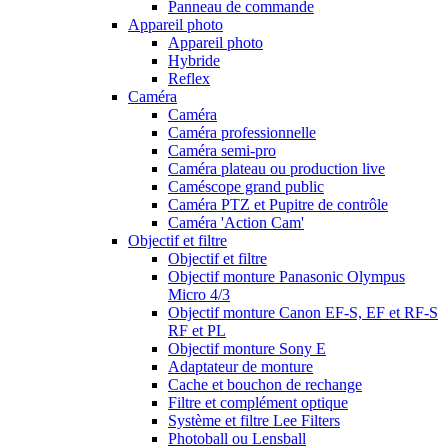
Panneau de commande
Appareil photo
Appareil photo
Hybride
Reflex
Caméra
Caméra
Caméra professionnelle
Caméra semi-pro
Caméra plateau ou production live
Caméscope grand public
Caméra PTZ et Pupitre de contrôle
Caméra 'Action Cam'
Objectif et filtre
Objectif et filtre
Objectif monture Panasonic Olympus
Micro 4/3
Objectif monture Canon EF-S, EF et RF-S
RF et PL
Objectif monture Sony E
Adaptateur de monture
Cache et bouchon de rechange
Filtre et complément optique
Système et filtre Lee Filters
Photoball ou Lensball