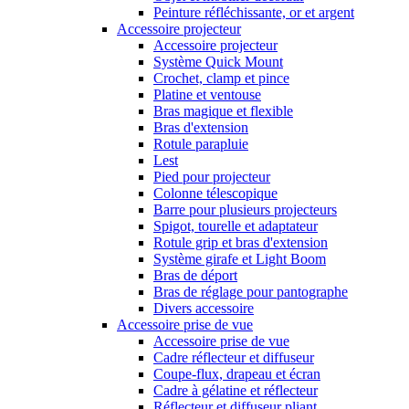
Peinture réfléchissante, or et argent
Accessoire projecteur
Accessoire projecteur
Système Quick Mount
Crochet, clamp et pince
Platine et ventouse
Bras magique et flexible
Bras d'extension
Rotule parapluie
Lest
Pied pour projecteur
Colonne télescopique
Barre pour plusieurs projecteurs
Spigot, tourelle et adaptateur
Rotule grip et bras d'extension
Système girafe et Light Boom
Bras de déport
Bras de réglage pour pantographe
Divers accessoire
Accessoire prise de vue
Accessoire prise de vue
Cadre réflecteur et diffuseur
Coupe-flux, drapeau et écran
Cadre à gélatine et réflecteur
Réflecteur et diffuseur pliant