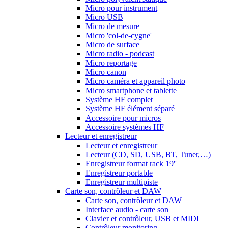
Micro pour instrument
Micro USB
Micro de mesure
Micro 'col-de-cygne'
Micro de surface
Micro radio - podcast
Micro reportage
Micro canon
Micro caméra et appareil photo
Micro smartphone et tablette
Système HF complet
Système HF élément séparé
Accessoire pour micros
Accessoire systèmes HF
Lecteur et enregistreur
Lecteur et enregistreur
Lecteur (CD, SD, USB, BT, Tuner,…)
Enregistreur format rack 19''
Enregistreur portable
Enregistreur multipiste
Carte son, contrôleur et DAW
Carte son, contrôleur et DAW
Interface audio - carte son
Clavier et contrôleur, USB et MIDI
Contrôleur monitoring