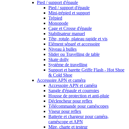
Pied / support d'épaule
Pied / support d'épaule
Mini-trépied et support
Trépied
Monopode
Cage et Crosse d'épaule
Stabilisateur manuel
Tête, rotule, plateau rapide et vis
Elément séparé et accessoire
Niveau à bulles
Slider ou Travelling de table
Skate dolly
Système de travelling
Support et barette Griffe Flash - Hot Shoe
& Cold Shoe
Accessoire APN et caméra
Accessoire APN et caméra
Sangle d'épaule et courroies
Housse de protection et anti-pluie
Déclencheur pour reflex
Télécommande pour caméscopes
Viseur pour reflex
Batterie et chargeur pour caméra,
caméscope et APN
Mire, charte et testeur