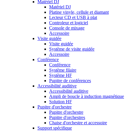
Matériel DJ
Matériel DJ
Platine vinyle, cellule et diamant
Lecteur CD et USB à plat
Controleur et logiciel
Console de mixage
Accessoire
Visite guidée
Visite guidée
Système de visite guidée
Accessoire
Conférence
Conférence
Système filaire
Système HF
Pupitre de conférences
Accessibilité auditive
Accessibilité auditive
Ampli de boucle à induction magnétique
Solution HF
Pupitre d'orchestre
Pupitre d'orchestre
Pupitre d'orchestres
Chaise d'orchestre et accessoire
Support spécifique