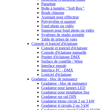
Parapluie
Boîte à lumière ‘’Soft Box’’
Boule chinoise
Assistant pour réflecteur
Polystyrène et support
Fond photo ou vidéo
Support pour fond photo ou vidéo
Systèmes de studio portable
Table de prises de vues
Console et logiciel d'éclairage
Console et logiciel d'éclairage
Console d'éclairage manuelle
Pupitre d'éclairage DMX
Surface de contrôle / Wing
Interface murale
Interface PC - DMX
Logiciel d'éclairage
Gradateur - bloc de puissance
Gradateur - bloc de puissance
Gradateur pour lampes LED
Gradateur pour installation fixe
Gradateur sur rail DIN
Gradateur mono circuit 2 ou 3 kW
Gradateur 4 circuits 2 ou 3 kW
Gradateur avec circuit 5 kW et 10 kW