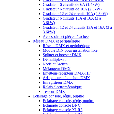
Gradateur 6 circuits de 6A (1.4kW)
Gradateur 6 circuits de 10A (2.3kW)
Gradateur 12 et 24 circuits 10A (2.3kW)
Gradateur 6 circuits 13A et 16A (3 à
3.6kW)
Gradateur 12 et 24 circuits 13A et 16A (3 à
3.6kW)
Accessoire et pièce détachée
Réseau DMX et périphérique
Réseau DMX et périphérique
Module DIN pour installation fixe
Splitter et booster DMX
Démultiplexeur
Node et Switch
Mélangeur DMX
Emetteur-récepteur DMX-HF
Adaptateur et bouchon DMX
Enregistreur DMX
Relais électromécanique
Testeur DMX
Eclairage console, régie, pupitre
Eclairage console, régie, pupitre
Eclairage console BNC
Eclairage console XLR3