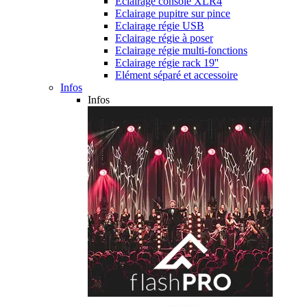
Eclairage console XLR4
Eclairage pupitre sur pince
Eclairage régie USB
Eclairage régie à poser
Eclairage régie multi-fonctions
Eclairage régie rack 19''
Elément séparé et accessoire
Infos
Infos