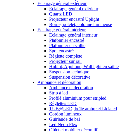
Eclairage général extérieur
Eclairage général extérieur
Quartz LED
Projecteur encastré Uplight
Borne, potelet, colonne lumineuse
Eclairage général intérieur
Eclairage général intérieur
Plafonnier encastré
Plafonnier en saillie
Spot encastré
Réglette complète
Projecteur sur rail
Hublot, Applique, Wall light en saillie
Suspension technique
Suspension décorative
Ambiance et décoration
Ambiance et décoration
Strip à led
Profilé aluminium pour stripled
Réglettes LED
TUB@LED, boîte ambre et Licialed
Cordon lumineux
Guirlande de bal
Led Neon Flex
Objet et mobilier décoratif