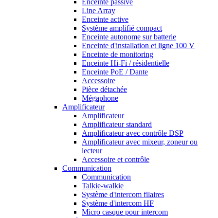
Enceinte passive
Line Array
Enceinte active
Système amplifié compact
Enceinte autonome sur batterie
Enceinte d'installation et ligne 100 V
Enceinte de monitoring
Enceinte Hi-Fi / résidentielle
Enceinte PoE / Dante
Accessoire
Pièce détachée
Mégaphone
Amplificateur
Amplificateur
Amplificateur standard
Amplificateur avec contrôle DSP
Amplificateur avec mixeur, zoneur ou
lecteur
Accessoire et contrôle
Communication
Communication
Talkie-walkie
Système d'intercom filaires
Système d'intercom HF
Micro casque pour intercom