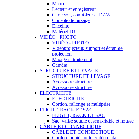
Micro
Lecteur et enregistreur
Carte son, contrôleur et DAW
Console de mixage
Enceinte
Matériel DJ
VIDÉO - PHOTO
VIDÉO - PHOTO
Vidéoprojecteur, support et écran de
projection
Mixage et traitement
Caméra
STRUCTURE ET LEVAGE
STRUCTURE ET LEVAGE
Accessoire structure
Accessoire structure
ELECTRICITÉ
ELECTRICITÉ
Cordon, rallonge et multiprise
FLIGHT, RACK ET SAC
FLIGHT, RACK ET SAC
Sac, valise souple et semi-rigide et housse
CÂBLE ET CONNECTIQUE
CÂBLE ET CONNECTIQUE
Cordon monté audio, vidéo et data