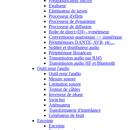
Préamplificateur micros
Egaliseur
Eliminateur de larsen
Processeur d'effets
Processeur de dynamique
Processeur de diffusion
Boîte de direct (DI) - symétriseur
Convertisseur analogique <> numérique
Périphériques DANTE, AVB, etc…
Splitter et distributeur audio
Périphérique Broadcast
Transmission audio par RJ45
Transmission audio HF et Bluetooth
Outil pour l'audio
Outil pour l'audio
Mesure sonore
Limitation sonore
Testeur de câbles
Inverseur de phase
Switcher
Atténuateur
Transformateur d'impédance
Générateur de bruit
Enceinte
Enceinte