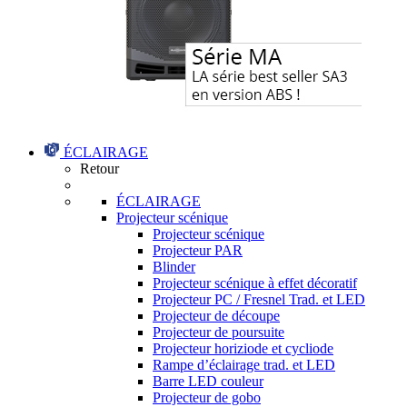
ÉCLAIRAGE
Retour
ÉCLAIRAGE
Projecteur scénique
Projecteur scénique
Projecteur PAR
Blinder
Projecteur scénique à effet décoratif
Projecteur PC / Fresnel Trad. et LED
Projecteur de découpe
Projecteur de poursuite
Projecteur horiziode et cycliode
Rampe d’éclairage trad. et LED
Barre LED couleur
Projecteur de gobo