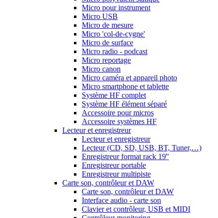
Micro pour instrument
Micro USB
Micro de mesure
Micro 'col-de-cygne'
Micro de surface
Micro radio - podcast
Micro reportage
Micro canon
Micro caméra et appareil photo
Micro smartphone et tablette
Système HF complet
Système HF élément séparé
Accessoire pour micros
Accessoire systèmes HF
Lecteur et enregistreur
Lecteur et enregistreur
Lecteur (CD, SD, USB, BT, Tuner,…)
Enregistreur format rack 19''
Enregistreur portable
Enregistreur multipiste
Carte son, contrôleur et DAW
Carte son, contrôleur et DAW
Interface audio - carte son
Clavier et contrôleur, USB et MIDI
Contrôleur monitoring