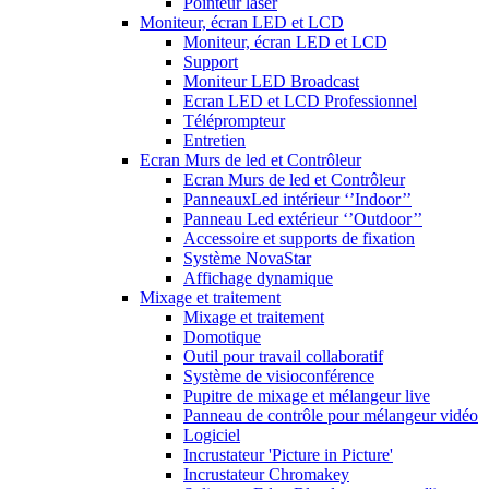
Pointeur laser
Moniteur, écran LED et LCD
Moniteur, écran LED et LCD
Support
Moniteur LED Broadcast
Ecran LED et LCD Professionnel
Téléprompteur
Entretien
Ecran Murs de led et Contrôleur
Ecran Murs de led et Contrôleur
PanneauxLed intérieur ‘’Indoor’’
Panneau Led extérieur ‘’Outdoor’’
Accessoire et supports de fixation
Système NovaStar
Affichage dynamique
Mixage et traitement
Mixage et traitement
Domotique
Outil pour travail collaboratif
Système de visioconférence
Pupitre de mixage et mélangeur live
Panneau de contrôle pour mélangeur vidéo
Logiciel
Incrustateur 'Picture in Picture'
Incrustateur Chromakey