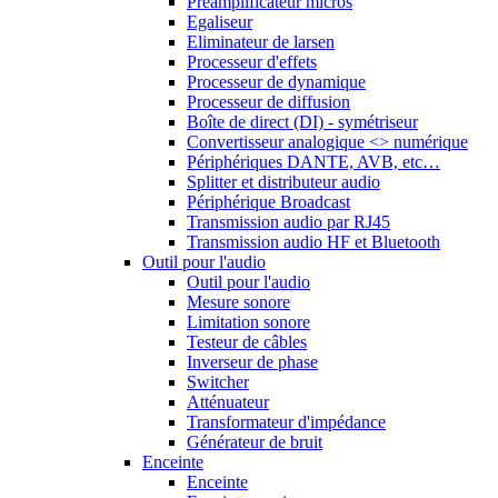
Préamplificateur micros
Egaliseur
Eliminateur de larsen
Processeur d'effets
Processeur de dynamique
Processeur de diffusion
Boîte de direct (DI) - symétriseur
Convertisseur analogique <> numérique
Périphériques DANTE, AVB, etc…
Splitter et distributeur audio
Périphérique Broadcast
Transmission audio par RJ45
Transmission audio HF et Bluetooth
Outil pour l'audio
Outil pour l'audio
Mesure sonore
Limitation sonore
Testeur de câbles
Inverseur de phase
Switcher
Atténuateur
Transformateur d'impédance
Générateur de bruit
Enceinte
Enceinte