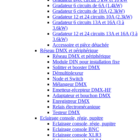
Gradateur 6 circuits de 6A (1.4kW)
Gradateur 6 circuits de 10A (2.3kW)
Gradateur 12 et 24 circuits 10A (2.3kW)
Gradateur 6 circuits 13A et 16A (3 à
3.6kW)
Gradateur 12 et 24 circuits 13A et 16A (3 à
3.6kW)
Accessoire et pièce détachée
Réseau DMX et périphérique
Réseau DMX et périphérique
Module DIN pour installation fixe
Splitter et booster DMX
Démultiplexeur
Node et Switch
Mélangeur DMX
Emetteur-récepteur DMX-HF
Adaptateur et bouchon DMX
Enregistreur DMX
Relais électromécanique
Testeur DMX
Eclairage console, régie, pupitre
Eclairage console, régie, pupitre
Eclairage console BNC
Eclairage console XLR3