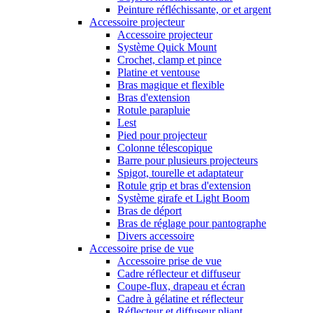
Peinture réfléchissante, or et argent
Accessoire projecteur
Accessoire projecteur
Système Quick Mount
Crochet, clamp et pince
Platine et ventouse
Bras magique et flexible
Bras d'extension
Rotule parapluie
Lest
Pied pour projecteur
Colonne télescopique
Barre pour plusieurs projecteurs
Spigot, tourelle et adaptateur
Rotule grip et bras d'extension
Système girafe et Light Boom
Bras de déport
Bras de réglage pour pantographe
Divers accessoire
Accessoire prise de vue
Accessoire prise de vue
Cadre réflecteur et diffuseur
Coupe-flux, drapeau et écran
Cadre à gélatine et réflecteur
Réflecteur et diffuseur pliant