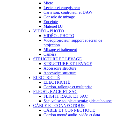
Micro
Lecteur et enregistreur
Carte son, contrôleur et DAW
Console de mixage
Enceinte
Matériel DJ
VIDÉO - PHOTO
VIDÉO - PHOTO
Vidéoprojecteur, support et écran de
projection
Mixage et traitement
Caméra
STRUCTURE ET LEVAGE
STRUCTURE ET LEVAGE
Accessoire structure
Accessoire structure
ELECTRICITÉ
ELECTRICITÉ
Cordon, rallonge et multiprise
FLIGHT, RACK ET SAC
FLIGHT, RACK ET SAC
Sac, valise souple et semi-rigide et housse
CÂBLE ET CONNECTIQUE
CÂBLE ET CONNECTIQUE
Cordon monté audio, vidéo et data