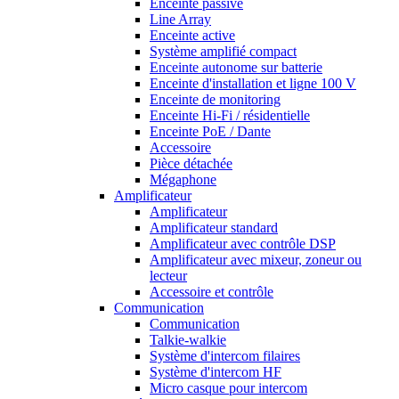
Enceinte passive
Line Array
Enceinte active
Système amplifié compact
Enceinte autonome sur batterie
Enceinte d'installation et ligne 100 V
Enceinte de monitoring
Enceinte Hi-Fi / résidentielle
Enceinte PoE / Dante
Accessoire
Pièce détachée
Mégaphone
Amplificateur
Amplificateur
Amplificateur standard
Amplificateur avec contrôle DSP
Amplificateur avec mixeur, zoneur ou
lecteur
Accessoire et contrôle
Communication
Communication
Talkie-walkie
Système d'intercom filaires
Système d'intercom HF
Micro casque pour intercom