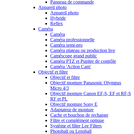
Panneau de commande
Appareil photo
Appareil photo
Hybride
Reflex
Caméra
Caméra
Caméra professionnelle
Caméra semi-pro
Caméra plateau ou production live
Caméscope grand public
Caméra PTZ et Pupitre de contrôle
Caméra 'Action Cam'
Objectif et filtre
Objectif et filtre
Objectif monture Panasonic Olympus
Micro 4/3
Objectif monture Canon EF-S, EF et RF-S
RF et PL
Objectif monture Sony E
Adaptateur de monture
Cache et bouchon de rechange
Filtre et complément optique
Système et filtre Lee Filters
Photoball ou Lensball