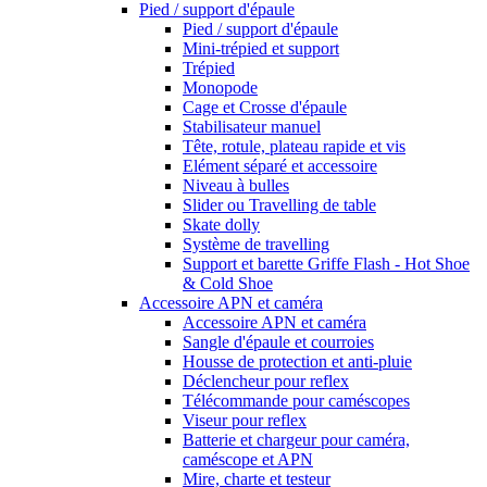
Pied / support d'épaule
Pied / support d'épaule
Mini-trépied et support
Trépied
Monopode
Cage et Crosse d'épaule
Stabilisateur manuel
Tête, rotule, plateau rapide et vis
Elément séparé et accessoire
Niveau à bulles
Slider ou Travelling de table
Skate dolly
Système de travelling
Support et barette Griffe Flash - Hot Shoe
& Cold Shoe
Accessoire APN et caméra
Accessoire APN et caméra
Sangle d'épaule et courroies
Housse de protection et anti-pluie
Déclencheur pour reflex
Télécommande pour caméscopes
Viseur pour reflex
Batterie et chargeur pour caméra,
caméscope et APN
Mire, charte et testeur