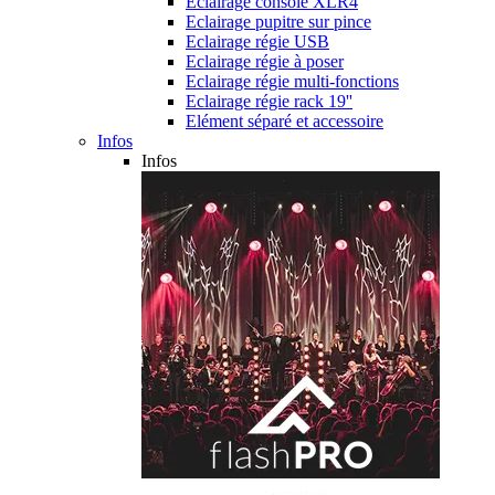
Eclairage console XLR4
Eclairage pupitre sur pince
Eclairage régie USB
Eclairage régie à poser
Eclairage régie multi-fonctions
Eclairage régie rack 19''
Elément séparé et accessoire
Infos
Infos