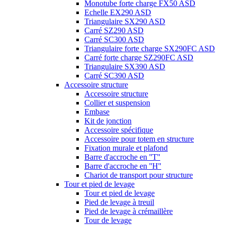
Monotube forte charge FX50 ASD
Echelle EX290 ASD
Triangulaire SX290 ASD
Carré SZ290 ASD
Carré SC300 ASD
Triangulaire forte charge SX290FC ASD
Carré forte charge SZ290FC ASD
Triangulaire SX390 ASD
Carré SC390 ASD
Accessoire structure
Accessoire structure
Collier et suspension
Embase
Kit de jonction
Accessoire spécifique
Accessoire pour totem en structure
Fixation murale et plafond
Barre d'accroche en ''T''
Barre d'accroche en ''H''
Chariot de transport pour structure
Tour et pied de levage
Tour et pied de levage
Pied de levage à treuil
Pied de levage à crémaillère
Tour de levage