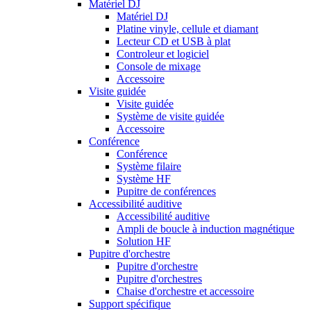
Matériel DJ
Matériel DJ
Platine vinyle, cellule et diamant
Lecteur CD et USB à plat
Controleur et logiciel
Console de mixage
Accessoire
Visite guidée
Visite guidée
Système de visite guidée
Accessoire
Conférence
Conférence
Système filaire
Système HF
Pupitre de conférences
Accessibilité auditive
Accessibilité auditive
Ampli de boucle à induction magnétique
Solution HF
Pupitre d'orchestre
Pupitre d'orchestre
Pupitre d'orchestres
Chaise d'orchestre et accessoire
Support spécifique