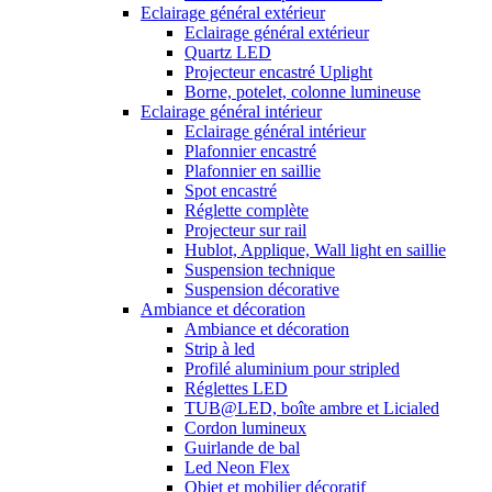
Eclairage général extérieur
Eclairage général extérieur
Quartz LED
Projecteur encastré Uplight
Borne, potelet, colonne lumineuse
Eclairage général intérieur
Eclairage général intérieur
Plafonnier encastré
Plafonnier en saillie
Spot encastré
Réglette complète
Projecteur sur rail
Hublot, Applique, Wall light en saillie
Suspension technique
Suspension décorative
Ambiance et décoration
Ambiance et décoration
Strip à led
Profilé aluminium pour stripled
Réglettes LED
TUB@LED, boîte ambre et Licialed
Cordon lumineux
Guirlande de bal
Led Neon Flex
Objet et mobilier décoratif