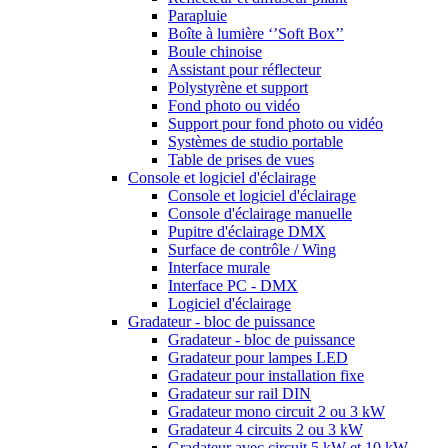
Parapluie
Boîte à lumière ‘’Soft Box’’
Boule chinoise
Assistant pour réflecteur
Polystyrène et support
Fond photo ou vidéo
Support pour fond photo ou vidéo
Systèmes de studio portable
Table de prises de vues
Console et logiciel d'éclairage
Console et logiciel d'éclairage
Console d'éclairage manuelle
Pupitre d'éclairage DMX
Surface de contrôle / Wing
Interface murale
Interface PC - DMX
Logiciel d'éclairage
Gradateur - bloc de puissance
Gradateur - bloc de puissance
Gradateur pour lampes LED
Gradateur pour installation fixe
Gradateur sur rail DIN
Gradateur mono circuit 2 ou 3 kW
Gradateur 4 circuits 2 ou 3 kW
Gradateur avec circuit 5 kW et 10 kW