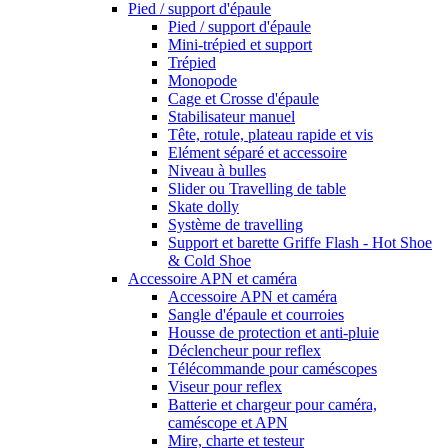
Pied / support d'épaule
Pied / support d'épaule
Mini-trépied et support
Trépied
Monopode
Cage et Crosse d'épaule
Stabilisateur manuel
Tête, rotule, plateau rapide et vis
Elément séparé et accessoire
Niveau à bulles
Slider ou Travelling de table
Skate dolly
Système de travelling
Support et barette Griffe Flash - Hot Shoe
& Cold Shoe
Accessoire APN et caméra
Accessoire APN et caméra
Sangle d'épaule et courroies
Housse de protection et anti-pluie
Déclencheur pour reflex
Télécommande pour caméscopes
Viseur pour reflex
Batterie et chargeur pour caméra,
caméscope et APN
Mire, charte et testeur