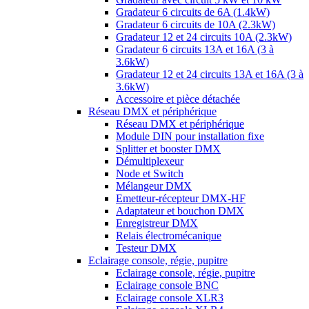
Gradateur 6 circuits de 6A (1.4kW)
Gradateur 6 circuits de 10A (2.3kW)
Gradateur 12 et 24 circuits 10A (2.3kW)
Gradateur 6 circuits 13A et 16A (3 à
3.6kW)
Gradateur 12 et 24 circuits 13A et 16A (3 à
3.6kW)
Accessoire et pièce détachée
Réseau DMX et périphérique
Réseau DMX et périphérique
Module DIN pour installation fixe
Splitter et booster DMX
Démultiplexeur
Node et Switch
Mélangeur DMX
Emetteur-récepteur DMX-HF
Adaptateur et bouchon DMX
Enregistreur DMX
Relais électromécanique
Testeur DMX
Eclairage console, régie, pupitre
Eclairage console, régie, pupitre
Eclairage console BNC
Eclairage console XLR3