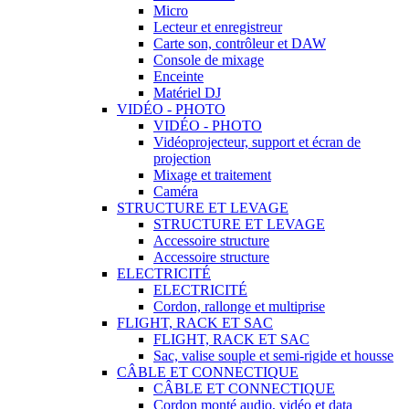
Micro
Lecteur et enregistreur
Carte son, contrôleur et DAW
Console de mixage
Enceinte
Matériel DJ
VIDÉO - PHOTO
VIDÉO - PHOTO
Vidéoprojecteur, support et écran de
projection
Mixage et traitement
Caméra
STRUCTURE ET LEVAGE
STRUCTURE ET LEVAGE
Accessoire structure
Accessoire structure
ELECTRICITÉ
ELECTRICITÉ
Cordon, rallonge et multiprise
FLIGHT, RACK ET SAC
FLIGHT, RACK ET SAC
Sac, valise souple et semi-rigide et housse
CÂBLE ET CONNECTIQUE
CÂBLE ET CONNECTIQUE
Cordon monté audio, vidéo et data