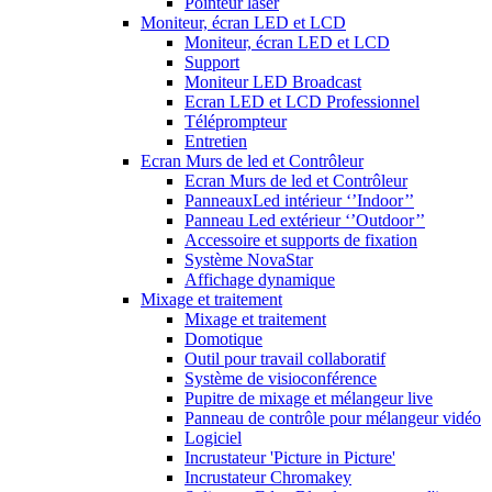
Pointeur laser
Moniteur, écran LED et LCD
Moniteur, écran LED et LCD
Support
Moniteur LED Broadcast
Ecran LED et LCD Professionnel
Téléprompteur
Entretien
Ecran Murs de led et Contrôleur
Ecran Murs de led et Contrôleur
PanneauxLed intérieur ‘’Indoor’’
Panneau Led extérieur ‘’Outdoor’’
Accessoire et supports de fixation
Système NovaStar
Affichage dynamique
Mixage et traitement
Mixage et traitement
Domotique
Outil pour travail collaboratif
Système de visioconférence
Pupitre de mixage et mélangeur live
Panneau de contrôle pour mélangeur vidéo
Logiciel
Incrustateur 'Picture in Picture'
Incrustateur Chromakey