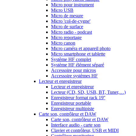
Micro pour instrument
Micro USB
Micro de mesure
Micro 'col-de-cygne'
Micro de surface
Micro radio - podcast
Micro reportage
Micro canon
Micro caméra et appareil photo
Micro smartphone et tablette
Système HF complet
Système HF élément séparé
Accessoire pour micros
Accessoire systèmes HF
Lecteur et enregistreur
Lecteur et enregistreur
Lecteur (CD, SD, USB, BT, Tuner,…)
Enregistreur format rack 19''
Enregistreur portable
Enregistreur multipiste
Carte son, contrôleur et DAW
Carte son, contrôleur et DAW
Interface audio - carte son
Clavier et contrôleur, USB et MIDI
Contrôleur monitoring