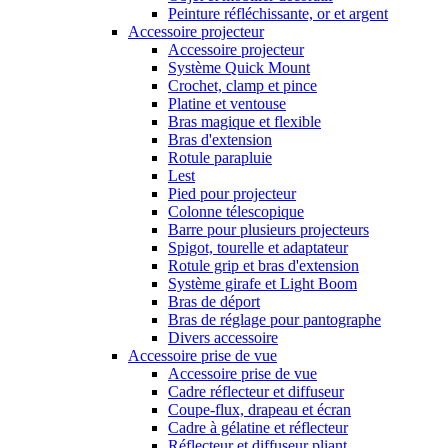
Peinture réfléchissante, or et argent
Accessoire projecteur
Accessoire projecteur
Système Quick Mount
Crochet, clamp et pince
Platine et ventouse
Bras magique et flexible
Bras d'extension
Rotule parapluie
Lest
Pied pour projecteur
Colonne télescopique
Barre pour plusieurs projecteurs
Spigot, tourelle et adaptateur
Rotule grip et bras d'extension
Système girafe et Light Boom
Bras de déport
Bras de réglage pour pantographe
Divers accessoire
Accessoire prise de vue
Accessoire prise de vue
Cadre réflecteur et diffuseur
Coupe-flux, drapeau et écran
Cadre à gélatine et réflecteur
Réflecteur et diffuseur pliant