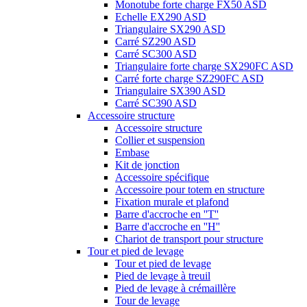
Monotube forte charge FX50 ASD
Echelle EX290 ASD
Triangulaire SX290 ASD
Carré SZ290 ASD
Carré SC300 ASD
Triangulaire forte charge SX290FC ASD
Carré forte charge SZ290FC ASD
Triangulaire SX390 ASD
Carré SC390 ASD
Accessoire structure
Accessoire structure
Collier et suspension
Embase
Kit de jonction
Accessoire spécifique
Accessoire pour totem en structure
Fixation murale et plafond
Barre d'accroche en ''T''
Barre d'accroche en ''H''
Chariot de transport pour structure
Tour et pied de levage
Tour et pied de levage
Pied de levage à treuil
Pied de levage à crémaillère
Tour de levage