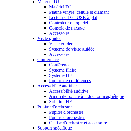
Matériel DJ
Matériel DJ
Platine vinyle, cellule et diamant
Lecteur CD et USB à plat
Controleur et logiciel
Console de mixage
Accessoire
Visite guidée
Visite guidée
Système de visite guidée
Accessoire
Conférence
Conférence
Système filaire
Système HF
Pupitre de conférences
Accessibilité auditive
Accessibilité auditive
Ampli de boucle à induction magnétique
Solution HF
Pupitre d'orchestre
Pupitre d'orchestre
Pupitre d'orchestres
Chaise d'orchestre et accessoire
Support spécifique