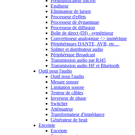
Préamplificateur micros
Egaliseur
Eliminateur de larsen
Processeur d'effets
Processeur de dynamique
Processeur de diffusion
Boîte de direct (DI) - symétriseur
Convertisseur analogique <> numérique
Périphériques DANTE, AVB, etc…
Splitter et distributeur audio
Périphérique Broadcast
Transmission audio par RJ45
Transmission audio HF et Bluetooth
Outil pour l'audio
Outil pour l'audio
Mesure sonore
Limitation sonore
Testeur de câbles
Inverseur de phase
Switcher
Atténuateur
Transformateur d'impédance
Générateur de bruit
Enceinte
Enceinte