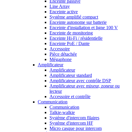
Enceinte passive
Line Array
Enceinte active
Système amplifié compact
Enceinte autonome sur batterie
Enceinte d'installation et ligne 100 V
Enceinte de monitoring
Enceinte Hi-Fi / résidentielle
Enceinte PoE / Dante
Accessoire
Pièce détachée
Mégaphone
Amplificateur
Amplificateur
Amplificateur standard
Amplificateur avec contrôle DSP
Amplificateur avec mixeur, zoneur ou
lecteur
Accessoire et contrôle
Communication
Communication
Talkie-walkie
Système d'intercom filaires
Système d'intercom HF
Micro casque pour intercom