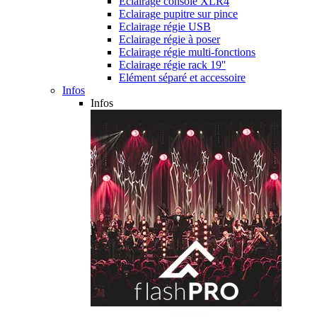
Eclairage console XLR4
Eclairage pupitre sur pince
Eclairage régie USB
Eclairage régie à poser
Eclairage régie multi-fonctions
Eclairage régie rack 19''
Elément séparé et accessoire
Infos
Infos