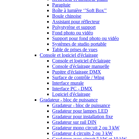
Parapluie
Boîte à lumière ‘’Soft Box’’
Boule chinoise
Assistant pour réflecteur
Polystyrène et support
Fond photo ou vidéo
Support pour fond photo ou vidéo
Systèmes de studio portable
Table de prises de vues
Console et logiciel d'éclairage
Console et logiciel d'éclairage
Console d'éclairage manuelle
Pupitre d'éclairage DMX
Surface de contrôle / Wing
Interface murale
Interface PC - DMX
Logiciel d'éclairage
Gradateur - bloc de puissance
Gradateur - bloc de puissance
Gradateur pour lampes LED
Gradateur pour installation fixe
Gradateur sur rail DIN
Gradateur mono circuit 2 ou 3 kW
Gradateur 4 circuits 2 ou 3 kW
Gradateur avec circuit 5 kW et 10 kW