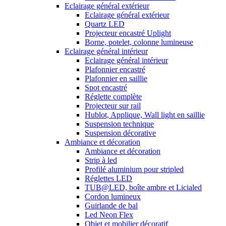
Eclairage général extérieur
Eclairage général extérieur
Quartz LED
Projecteur encastré Uplight
Borne, potelet, colonne lumineuse
Eclairage général intérieur
Eclairage général intérieur
Plafonnier encastré
Plafonnier en saillie
Spot encastré
Réglette complète
Projecteur sur rail
Hublot, Applique, Wall light en saillie
Suspension technique
Suspension décorative
Ambiance et décoration
Ambiance et décoration
Strip à led
Profilé aluminium pour stripled
Réglettes LED
TUB@LED, boîte ambre et Licialed
Cordon lumineux
Guirlande de bal
Led Neon Flex
Objet et mobilier décoratif