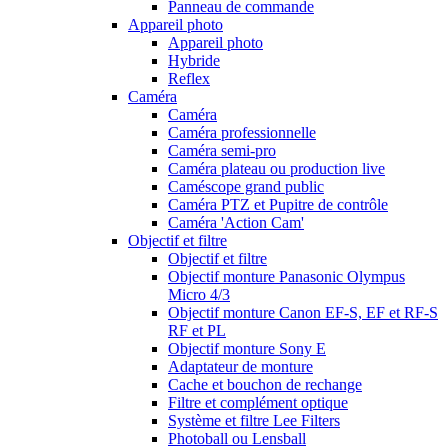
Panneau de commande
Appareil photo
Appareil photo
Hybride
Reflex
Caméra
Caméra
Caméra professionnelle
Caméra semi-pro
Caméra plateau ou production live
Caméscope grand public
Caméra PTZ et Pupitre de contrôle
Caméra 'Action Cam'
Objectif et filtre
Objectif et filtre
Objectif monture Panasonic Olympus
Micro 4/3
Objectif monture Canon EF-S, EF et RF-S
RF et PL
Objectif monture Sony E
Adaptateur de monture
Cache et bouchon de rechange
Filtre et complément optique
Système et filtre Lee Filters
Photoball ou Lensball