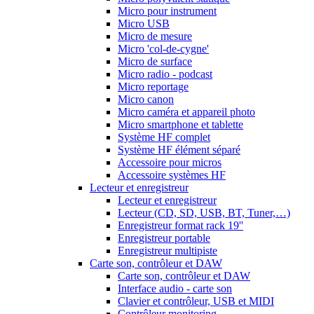
Micro pour instrument
Micro USB
Micro de mesure
Micro 'col-de-cygne'
Micro de surface
Micro radio - podcast
Micro reportage
Micro canon
Micro caméra et appareil photo
Micro smartphone et tablette
Système HF complet
Système HF élément séparé
Accessoire pour micros
Accessoire systèmes HF
Lecteur et enregistreur
Lecteur et enregistreur
Lecteur (CD, SD, USB, BT, Tuner,…)
Enregistreur format rack 19''
Enregistreur portable
Enregistreur multipiste
Carte son, contrôleur et DAW
Carte son, contrôleur et DAW
Interface audio - carte son
Clavier et contrôleur, USB et MIDI
Contrôleur monitoring