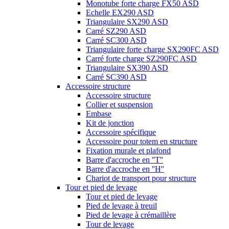
Monotube forte charge FX50 ASD
Echelle EX290 ASD
Triangulaire SX290 ASD
Carré SZ290 ASD
Carré SC300 ASD
Triangulaire forte charge SX290FC ASD
Carré forte charge SZ290FC ASD
Triangulaire SX390 ASD
Carré SC390 ASD
Accessoire structure
Accessoire structure
Collier et suspension
Embase
Kit de jonction
Accessoire spécifique
Accessoire pour totem en structure
Fixation murale et plafond
Barre d'accroche en ''T''
Barre d'accroche en ''H''
Chariot de transport pour structure
Tour et pied de levage
Tour et pied de levage
Pied de levage à treuil
Pied de levage à crémaillère
Tour de levage