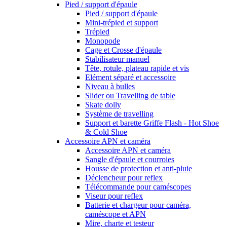
Pied / support d'épaule
Pied / support d'épaule
Mini-trépied et support
Trépied
Monopode
Cage et Crosse d'épaule
Stabilisateur manuel
Tête, rotule, plateau rapide et vis
Elément séparé et accessoire
Niveau à bulles
Slider ou Travelling de table
Skate dolly
Système de travelling
Support et barette Griffe Flash - Hot Shoe
& Cold Shoe
Accessoire APN et caméra
Accessoire APN et caméra
Sangle d'épaule et courroies
Housse de protection et anti-pluie
Déclencheur pour reflex
Télécommande pour caméscopes
Viseur pour reflex
Batterie et chargeur pour caméra,
caméscope et APN
Mire, charte et testeur