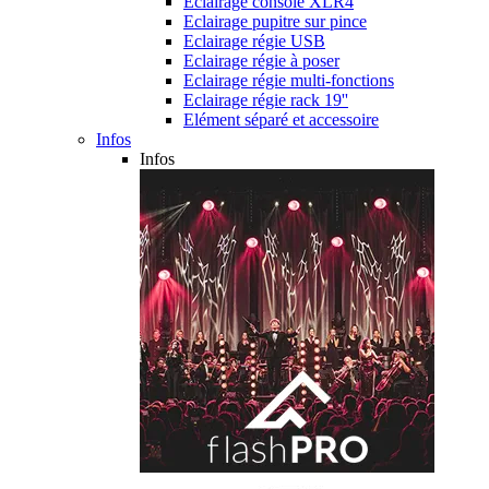
Eclairage console XLR4
Eclairage pupitre sur pince
Eclairage régie USB
Eclairage régie à poser
Eclairage régie multi-fonctions
Eclairage régie rack 19''
Elément séparé et accessoire
Infos
Infos