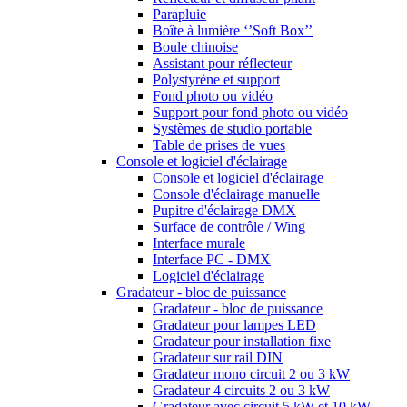
Parapluie
Boîte à lumière ‘’Soft Box’’
Boule chinoise
Assistant pour réflecteur
Polystyrène et support
Fond photo ou vidéo
Support pour fond photo ou vidéo
Systèmes de studio portable
Table de prises de vues
Console et logiciel d'éclairage
Console et logiciel d'éclairage
Console d'éclairage manuelle
Pupitre d'éclairage DMX
Surface de contrôle / Wing
Interface murale
Interface PC - DMX
Logiciel d'éclairage
Gradateur - bloc de puissance
Gradateur - bloc de puissance
Gradateur pour lampes LED
Gradateur pour installation fixe
Gradateur sur rail DIN
Gradateur mono circuit 2 ou 3 kW
Gradateur 4 circuits 2 ou 3 kW
Gradateur avec circuit 5 kW et 10 kW