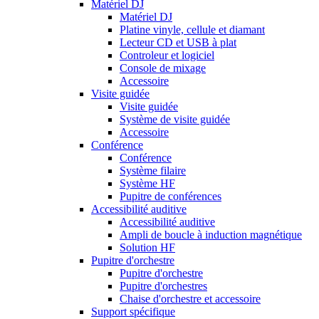
Matériel DJ
Matériel DJ
Platine vinyle, cellule et diamant
Lecteur CD et USB à plat
Controleur et logiciel
Console de mixage
Accessoire
Visite guidée
Visite guidée
Système de visite guidée
Accessoire
Conférence
Conférence
Système filaire
Système HF
Pupitre de conférences
Accessibilité auditive
Accessibilité auditive
Ampli de boucle à induction magnétique
Solution HF
Pupitre d'orchestre
Pupitre d'orchestre
Pupitre d'orchestres
Chaise d'orchestre et accessoire
Support spécifique