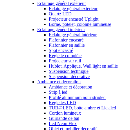
Eclairage général extérieur
Eclairage général extérieur
Quartz LED
Projecteur encastré Uplight
Borne, potelet, colonne lumineuse
Eclairage général intérieur
Eclairage général intérieur
Plafonnier encastré
Plafonnier en saillie
Spot encastré
Réglette complète
Projecteur sur rail
Hublot, Applique, Wall light en saillie
Suspension technique
Suspension décorative
Ambiance et décoration
Ambiance et décoration
Strip à led
Profilé aluminium pour stripled
Réglettes LED
TUB@LED, boîte ambre et Licialed
Cordon lumineux
Guirlande de bal
Led Neon Flex
Objet et mobilier décoratif