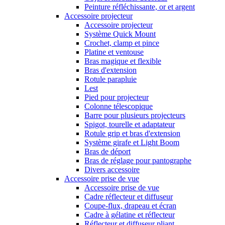
Peinture réfléchissante, or et argent
Accessoire projecteur
Accessoire projecteur
Système Quick Mount
Crochet, clamp et pince
Platine et ventouse
Bras magique et flexible
Bras d'extension
Rotule parapluie
Lest
Pied pour projecteur
Colonne télescopique
Barre pour plusieurs projecteurs
Spigot, tourelle et adaptateur
Rotule grip et bras d'extension
Système girafe et Light Boom
Bras de déport
Bras de réglage pour pantographe
Divers accessoire
Accessoire prise de vue
Accessoire prise de vue
Cadre réflecteur et diffuseur
Coupe-flux, drapeau et écran
Cadre à gélatine et réflecteur
Réflecteur et diffuseur pliant