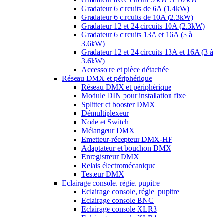
Gradateur 6 circuits de 6A (1.4kW)
Gradateur 6 circuits de 10A (2.3kW)
Gradateur 12 et 24 circuits 10A (2.3kW)
Gradateur 6 circuits 13A et 16A (3 à
3.6kW)
Gradateur 12 et 24 circuits 13A et 16A (3 à
3.6kW)
Accessoire et pièce détachée
Réseau DMX et périphérique
Réseau DMX et périphérique
Module DIN pour installation fixe
Splitter et booster DMX
Démultiplexeur
Node et Switch
Mélangeur DMX
Emetteur-récepteur DMX-HF
Adaptateur et bouchon DMX
Enregistreur DMX
Relais électromécanique
Testeur DMX
Eclairage console, régie, pupitre
Eclairage console, régie, pupitre
Eclairage console BNC
Eclairage console XLR3