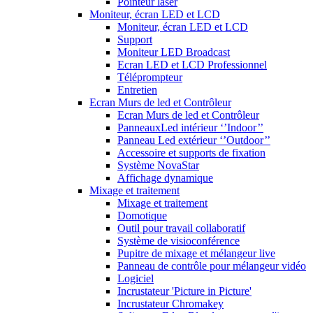
Pointeur laser
Moniteur, écran LED et LCD
Moniteur, écran LED et LCD
Support
Moniteur LED Broadcast
Ecran LED et LCD Professionnel
Téléprompteur
Entretien
Ecran Murs de led et Contrôleur
Ecran Murs de led et Contrôleur
PanneauxLed intérieur ‘’Indoor’’
Panneau Led extérieur ‘’Outdoor’’
Accessoire et supports de fixation
Système NovaStar
Affichage dynamique
Mixage et traitement
Mixage et traitement
Domotique
Outil pour travail collaboratif
Système de visioconférence
Pupitre de mixage et mélangeur live
Panneau de contrôle pour mélangeur vidéo
Logiciel
Incrustateur 'Picture in Picture'
Incrustateur Chromakey