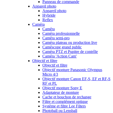
Panneau de commande
Appareil photo
Appareil photo
Hybride
Reflex
Caméra
Caméra
Caméra professionnelle
Caméra semi-pro
Caméra plateau ou production live
Caméscope grand public
Caméra PTZ et Pupitre de contrôle
Caméra 'Action Cam'
Objectif et filtre
Objectif et filtre
Objectif monture Panasonic Olympus
Micro 4/3
Objectif monture Canon EF-S, EF et RF-S
RF et PL
Objectif monture Sony E
Adaptateur de monture
Cache et bouchon de rechange
Filtre et complément optique
Système et filtre Lee Filters
Photoball ou Lensball