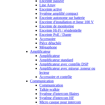
Enceinte passive
Line Array
Enceinte active
Système amplifié compact
Enceinte autonome sur batterie
Enceinte d'installation et ligne 100 V
Enceinte de monitoring
Enceinte Hi-Fi / résidentielle
Enceinte PoE / Dante
Accessoire
Pièce détachée
Mégaphone
Amplificateur
Amplificateur
Amplificateur standard
Amplificateur avec contrôle DSP
Amplificateur avec mixeur, zoneur ou
lecteur
Accessoire et contrôle
Communication
Communication
Talkie-walkie
Système d'intercom filaires
Système d'intercom HF
Micro casque pour intercom