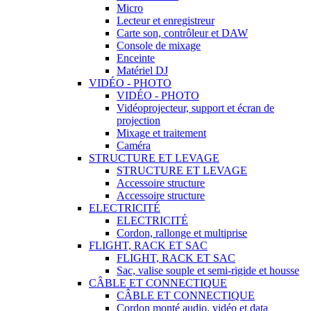
Micro
Lecteur et enregistreur
Carte son, contrôleur et DAW
Console de mixage
Enceinte
Matériel DJ
VIDÉO - PHOTO
VIDÉO - PHOTO
Vidéoprojecteur, support et écran de
projection
Mixage et traitement
Caméra
STRUCTURE ET LEVAGE
STRUCTURE ET LEVAGE
Accessoire structure
Accessoire structure
ELECTRICITÉ
ELECTRICITÉ
Cordon, rallonge et multiprise
FLIGHT, RACK ET SAC
FLIGHT, RACK ET SAC
Sac, valise souple et semi-rigide et housse
CÂBLE ET CONNECTIQUE
CÂBLE ET CONNECTIQUE
Cordon monté audio, vidéo et data