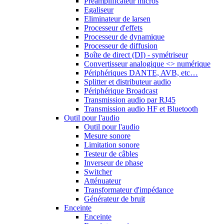
Préamplificateur micros
Egaliseur
Eliminateur de larsen
Processeur d'effets
Processeur de dynamique
Processeur de diffusion
Boîte de direct (DI) - symétriseur
Convertisseur analogique <> numérique
Périphériques DANTE, AVB, etc…
Splitter et distributeur audio
Périphérique Broadcast
Transmission audio par RJ45
Transmission audio HF et Bluetooth
Outil pour l'audio
Outil pour l'audio
Mesure sonore
Limitation sonore
Testeur de câbles
Inverseur de phase
Switcher
Atténuateur
Transformateur d'impédance
Générateur de bruit
Enceinte
Enceinte