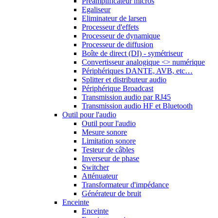
Préamplificateur micros
Egaliseur
Eliminateur de larsen
Processeur d'effets
Processeur de dynamique
Processeur de diffusion
Boîte de direct (DI) - symétriseur
Convertisseur analogique <> numérique
Périphériques DANTE, AVB, etc…
Splitter et distributeur audio
Périphérique Broadcast
Transmission audio par RJ45
Transmission audio HF et Bluetooth
Outil pour l'audio
Outil pour l'audio
Mesure sonore
Limitation sonore
Testeur de câbles
Inverseur de phase
Switcher
Atténuateur
Transformateur d'impédance
Générateur de bruit
Enceinte
Enceinte