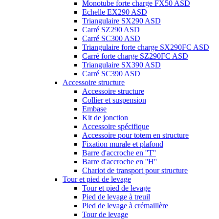
Monotube forte charge FX50 ASD
Echelle EX290 ASD
Triangulaire SX290 ASD
Carré SZ290 ASD
Carré SC300 ASD
Triangulaire forte charge SX290FC ASD
Carré forte charge SZ290FC ASD
Triangulaire SX390 ASD
Carré SC390 ASD
Accessoire structure
Accessoire structure
Collier et suspension
Embase
Kit de jonction
Accessoire spécifique
Accessoire pour totem en structure
Fixation murale et plafond
Barre d'accroche en ''T''
Barre d'accroche en ''H''
Chariot de transport pour structure
Tour et pied de levage
Tour et pied de levage
Pied de levage à treuil
Pied de levage à crémaillère
Tour de levage