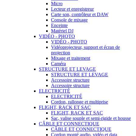
Micro
Lecteur et enregistreur
Carte son, contrôleur et DAW
Console de mixage
Enceinte
Matériel DJ
VIDÉO - PHOTO
VIDÉO - PHOTO
Vidéoprojecteur, support et écran de
projection
Mixage et traitement
Caméra
STRUCTURE ET LEVAGE
STRUCTURE ET LEVAGE
Accessoire structure
Accessoire structure
ELECTRICITÉ
ELECTRICITÉ
Cordon, rallonge et multiprise
FLIGHT, RACK ET SAC
FLIGHT, RACK ET SAC
Sac, valise souple et semi-rigide et housse
CÂBLE ET CONNECTIQUE
CÂBLE ET CONNECTIQUE
Cordon monté audio, vidéo et data