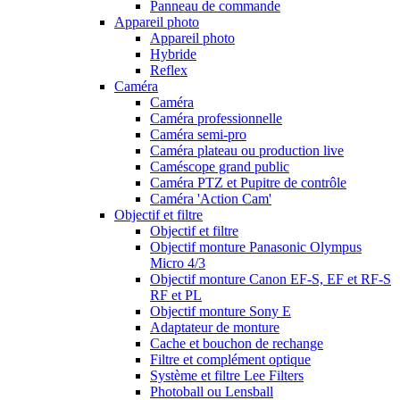
Panneau de commande
Appareil photo
Appareil photo
Hybride
Reflex
Caméra
Caméra
Caméra professionnelle
Caméra semi-pro
Caméra plateau ou production live
Caméscope grand public
Caméra PTZ et Pupitre de contrôle
Caméra 'Action Cam'
Objectif et filtre
Objectif et filtre
Objectif monture Panasonic Olympus
Micro 4/3
Objectif monture Canon EF-S, EF et RF-S
RF et PL
Objectif monture Sony E
Adaptateur de monture
Cache et bouchon de rechange
Filtre et complément optique
Système et filtre Lee Filters
Photoball ou Lensball