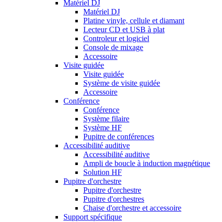
Matériel DJ
Matériel DJ
Platine vinyle, cellule et diamant
Lecteur CD et USB à plat
Controleur et logiciel
Console de mixage
Accessoire
Visite guidée
Visite guidée
Système de visite guidée
Accessoire
Conférence
Conférence
Système filaire
Système HF
Pupitre de conférences
Accessibilité auditive
Accessibilité auditive
Ampli de boucle à induction magnétique
Solution HF
Pupitre d'orchestre
Pupitre d'orchestre
Pupitre d'orchestres
Chaise d'orchestre et accessoire
Support spécifique