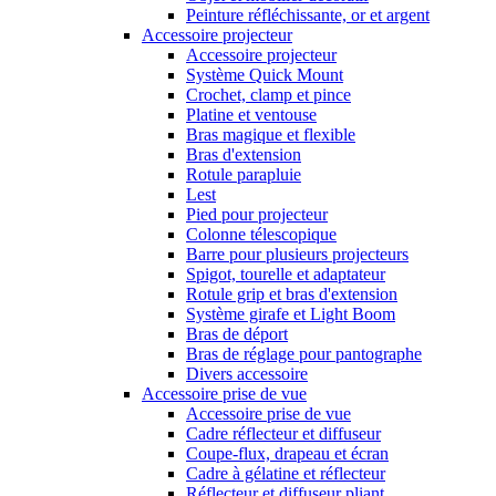
Peinture réfléchissante, or et argent
Accessoire projecteur
Accessoire projecteur
Système Quick Mount
Crochet, clamp et pince
Platine et ventouse
Bras magique et flexible
Bras d'extension
Rotule parapluie
Lest
Pied pour projecteur
Colonne télescopique
Barre pour plusieurs projecteurs
Spigot, tourelle et adaptateur
Rotule grip et bras d'extension
Système girafe et Light Boom
Bras de déport
Bras de réglage pour pantographe
Divers accessoire
Accessoire prise de vue
Accessoire prise de vue
Cadre réflecteur et diffuseur
Coupe-flux, drapeau et écran
Cadre à gélatine et réflecteur
Réflecteur et diffuseur pliant