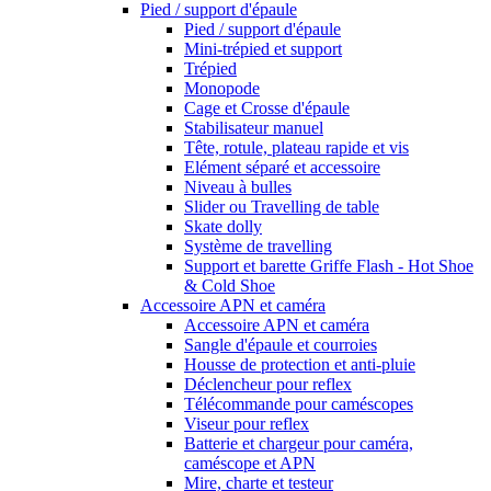
Pied / support d'épaule
Pied / support d'épaule
Mini-trépied et support
Trépied
Monopode
Cage et Crosse d'épaule
Stabilisateur manuel
Tête, rotule, plateau rapide et vis
Elément séparé et accessoire
Niveau à bulles
Slider ou Travelling de table
Skate dolly
Système de travelling
Support et barette Griffe Flash - Hot Shoe
& Cold Shoe
Accessoire APN et caméra
Accessoire APN et caméra
Sangle d'épaule et courroies
Housse de protection et anti-pluie
Déclencheur pour reflex
Télécommande pour caméscopes
Viseur pour reflex
Batterie et chargeur pour caméra,
caméscope et APN
Mire, charte et testeur