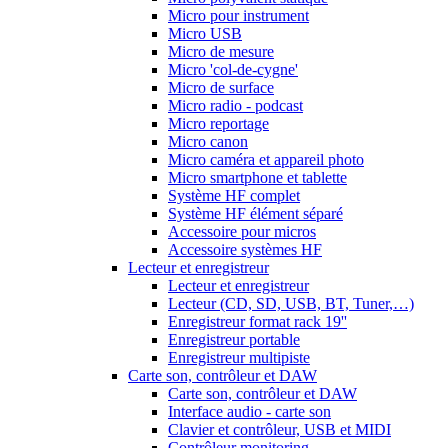
Micro pour instrument
Micro USB
Micro de mesure
Micro 'col-de-cygne'
Micro de surface
Micro radio - podcast
Micro reportage
Micro canon
Micro caméra et appareil photo
Micro smartphone et tablette
Système HF complet
Système HF élément séparé
Accessoire pour micros
Accessoire systèmes HF
Lecteur et enregistreur
Lecteur et enregistreur
Lecteur (CD, SD, USB, BT, Tuner,…)
Enregistreur format rack 19''
Enregistreur portable
Enregistreur multipiste
Carte son, contrôleur et DAW
Carte son, contrôleur et DAW
Interface audio - carte son
Clavier et contrôleur, USB et MIDI
Contrôleur monitoring