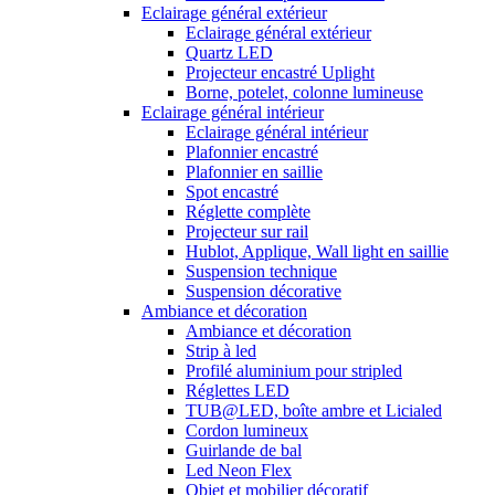
Eclairage général extérieur
Eclairage général extérieur
Quartz LED
Projecteur encastré Uplight
Borne, potelet, colonne lumineuse
Eclairage général intérieur
Eclairage général intérieur
Plafonnier encastré
Plafonnier en saillie
Spot encastré
Réglette complète
Projecteur sur rail
Hublot, Applique, Wall light en saillie
Suspension technique
Suspension décorative
Ambiance et décoration
Ambiance et décoration
Strip à led
Profilé aluminium pour stripled
Réglettes LED
TUB@LED, boîte ambre et Licialed
Cordon lumineux
Guirlande de bal
Led Neon Flex
Objet et mobilier décoratif