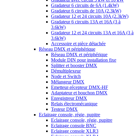
Gradateur 6 circuits de 6A (1.4kW)
Gradateur 6 circuits de 10A (2.3kW)
Gradateur 12 et 24 circuits 10A (2.3kW)
Gradateur 6 circuits 13A et 16A (3 à
3.6kW)
Gradateur 12 et 24 circuits 13A et 16A (3 à
3.6kW)
Accessoire et pièce détachée
Réseau DMX et périphérique
Réseau DMX et périphérique
Module DIN pour installation fixe
Splitter et booster DMX
Démultiplexeur
Node et Switch
Mélangeur DMX
Emetteur-récepteur DMX-HF
Adaptateur et bouchon DMX
Enregistreur DMX
Relais électromécanique
Testeur DMX
Eclairage console, régie, pupitre
Eclairage console, régie, pupitre
Eclairage console BNC
Eclairage console XLR3