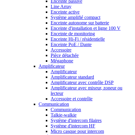
Enceinte passive
Line Array
Enceinte active
Système amplifié compact
Enceinte autonome sur batterie
Enceinte d'installation et ligne 100 V
Enceinte de monitoring
Enceinte Hi-Fi / résidentielle
Enceinte PoE / Dante
Accessoire
Pièce détachée
Mégaphone
Amplificateur
Amplificateur
Amplificateur standard
Amplificateur avec contrôle DSP
Amplificateur avec mixeur, zoneur ou
lecteur
Accessoire et contrôle
Communication
Communication
Talkie-walkie
Système d'intercom filaires
Système d'intercom HF
Micro casque pour intercom