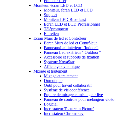
Pointeur laser
Moniteur, écran LED et LCD
Moniteur, écran LED et LCD
Support
Moniteur LED Broadcast
Ecran LED et LCD Professionnel
Téléprompteur
Entretien
Ecran Murs de led et Contrôleur
Ecran Murs de led et Contrôleur
PanneauxLed intérieur ‘’Indoor’’
Panneau Led extérieur ‘’Outdoor’’
Accessoire et supports de fixation
Système NovaStar
Affichage dynamique
Mixage et traitement
Mixage et traitement
Domotique
Outil pour travail collaboratif
Système de visioconférence
Pupitre de mixage et mélangeur live
Panneau de contrôle pour mélangeur vidéo
Logiciel
Incrustateur 'Picture in Picture'
Incrustateur Chromakey