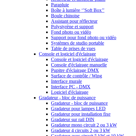
Parapluie
Boîte à lumière ‘’Soft Box’’
Boule chinoise
Assistant pour réflecteur
Polystyrène et support
Fond photo ou vidéo
Support pour fond photo ou vidéo
Systèmes de studio portable
Table de prises de vues
Console et logiciel d'éclairage
Console et logiciel d'éclairage
Console d'éclairage manuelle
Pupitre d'éclairage DMX
Surface de contrôle / Wing
Interface murale
Interface PC - DMX
Logiciel d'éclairage
Gradateur - bloc de puissance
Gradateur - bloc de puissance
Gradateur pour lampes LED
Gradateur pour installation fixe
Gradateur sur rail DIN
Gradateur mono circuit 2 ou 3 kW
Gradateur 4 circuits 2 ou 3 kW
Gradateur avec circuit 5 kW et 10 kW