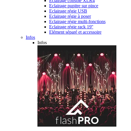
Eclairage console XLR4
Eclairage pupitre sur pince
Eclairage régie USB
Eclairage régie à poser
Eclairage régie multi-fonctions
Eclairage régie rack 19''
Elément séparé et accessoire
Infos
Infos