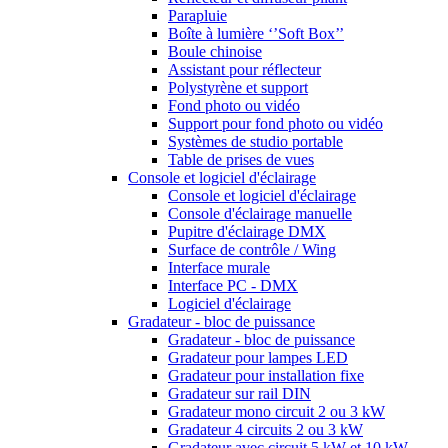
Parapluie
Boîte à lumière ‘’Soft Box’’
Boule chinoise
Assistant pour réflecteur
Polystyrène et support
Fond photo ou vidéo
Support pour fond photo ou vidéo
Systèmes de studio portable
Table de prises de vues
Console et logiciel d'éclairage
Console et logiciel d'éclairage
Console d'éclairage manuelle
Pupitre d'éclairage DMX
Surface de contrôle / Wing
Interface murale
Interface PC - DMX
Logiciel d'éclairage
Gradateur - bloc de puissance
Gradateur - bloc de puissance
Gradateur pour lampes LED
Gradateur pour installation fixe
Gradateur sur rail DIN
Gradateur mono circuit 2 ou 3 kW
Gradateur 4 circuits 2 ou 3 kW
Gradateur avec circuit 5 kW et 10 kW