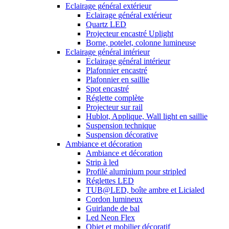
Eclairage général extérieur
Eclairage général extérieur
Quartz LED
Projecteur encastré Uplight
Borne, potelet, colonne lumineuse
Eclairage général intérieur
Eclairage général intérieur
Plafonnier encastré
Plafonnier en saillie
Spot encastré
Réglette complète
Projecteur sur rail
Hublot, Applique, Wall light en saillie
Suspension technique
Suspension décorative
Ambiance et décoration
Ambiance et décoration
Strip à led
Profilé aluminium pour stripled
Réglettes LED
TUB@LED, boîte ambre et Licialed
Cordon lumineux
Guirlande de bal
Led Neon Flex
Objet et mobilier décoratif