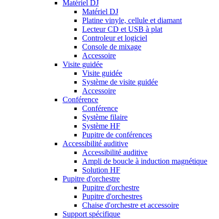
Matériel DJ
Matériel DJ
Platine vinyle, cellule et diamant
Lecteur CD et USB à plat
Controleur et logiciel
Console de mixage
Accessoire
Visite guidée
Visite guidée
Système de visite guidée
Accessoire
Conférence
Conférence
Système filaire
Système HF
Pupitre de conférences
Accessibilité auditive
Accessibilité auditive
Ampli de boucle à induction magnétique
Solution HF
Pupitre d'orchestre
Pupitre d'orchestre
Pupitre d'orchestres
Chaise d'orchestre et accessoire
Support spécifique