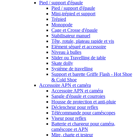
Pied / support d'épaule
Pied / support d'épaule
Mini-trépied et support
Trépied
Monopode
Cage et Crosse d'épaule
Stabilisateur manuel
Tête, rotule, plateau rapide et vis
Elément séparé et accessoire
Niveau à bulles
Slider ou Travelling de table
Skate dolly
Système de travelling
Support et barette Griffe Flash - Hot Shoe
& Cold Shoe
Accessoire APN et caméra
Accessoire APN et caméra
Sangle d'épaule et courroies
Housse de protection et anti-pluie
Déclencheur pour reflex
Télécommande pour caméscopes
Viseur pour reflex
Batterie et chargeur pour caméra,
caméscope et APN
Mire, charte et testeur