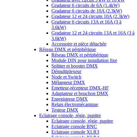
Gradateur 6 circuits de 6A (1.4kW)
Gradateur 6 circuits de 10A (2.3kW)
Gradateur 12 et 24 circuits 10A (2.3kW)
Gradateur 6 circuits 13A et 16A (3 à
3.6kW)
Gradateur 12 et 24 circuits 13A et 16A (3 à
3.6kW)
Accessoire et pièce détachée
Réseau DMX et périphérique
Réseau DMX et périphérique
Module DIN pour installation fixe
Splitter et booster DMX
Démultiplexeur
Node et Switch
Mélangeur DMX
Emetteur-récepteur DMX-HF
Adaptateur et bouchon DMX
Enregistreur DMX
Relais électromécanique
Testeur DMX
Eclairage console, régie, pupitre
Eclairage console, régie, pupitre
Eclairage console BNC
Eclairage console XLR3