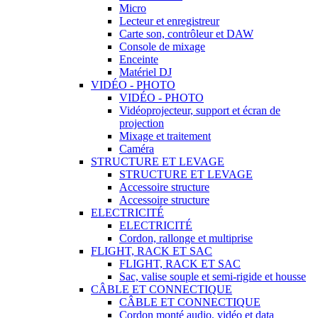
Micro
Lecteur et enregistreur
Carte son, contrôleur et DAW
Console de mixage
Enceinte
Matériel DJ
VIDÉO - PHOTO
VIDÉO - PHOTO
Vidéoprojecteur, support et écran de
projection
Mixage et traitement
Caméra
STRUCTURE ET LEVAGE
STRUCTURE ET LEVAGE
Accessoire structure
Accessoire structure
ELECTRICITÉ
ELECTRICITÉ
Cordon, rallonge et multiprise
FLIGHT, RACK ET SAC
FLIGHT, RACK ET SAC
Sac, valise souple et semi-rigide et housse
CÂBLE ET CONNECTIQUE
CÂBLE ET CONNECTIQUE
Cordon monté audio, vidéo et data