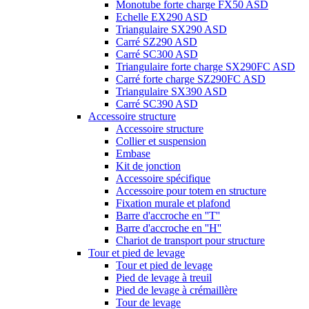
Monotube forte charge FX50 ASD
Echelle EX290 ASD
Triangulaire SX290 ASD
Carré SZ290 ASD
Carré SC300 ASD
Triangulaire forte charge SX290FC ASD
Carré forte charge SZ290FC ASD
Triangulaire SX390 ASD
Carré SC390 ASD
Accessoire structure
Accessoire structure
Collier et suspension
Embase
Kit de jonction
Accessoire spécifique
Accessoire pour totem en structure
Fixation murale et plafond
Barre d'accroche en ''T''
Barre d'accroche en ''H''
Chariot de transport pour structure
Tour et pied de levage
Tour et pied de levage
Pied de levage à treuil
Pied de levage à crémaillère
Tour de levage