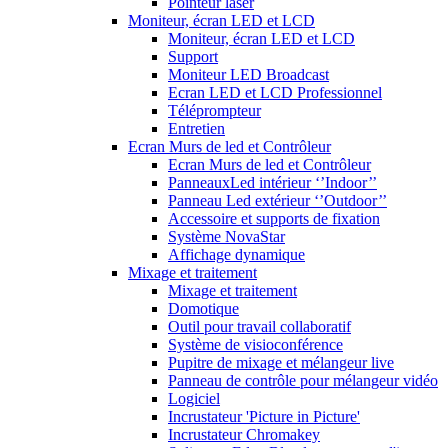
Pointeur laser
Moniteur, écran LED et LCD
Moniteur, écran LED et LCD
Support
Moniteur LED Broadcast
Ecran LED et LCD Professionnel
Téléprompteur
Entretien
Ecran Murs de led et Contrôleur
Ecran Murs de led et Contrôleur
PanneauxLed intérieur ‘’Indoor’’
Panneau Led extérieur ‘’Outdoor’’
Accessoire et supports de fixation
Système NovaStar
Affichage dynamique
Mixage et traitement
Mixage et traitement
Domotique
Outil pour travail collaboratif
Système de visioconférence
Pupitre de mixage et mélangeur live
Panneau de contrôle pour mélangeur vidéo
Logiciel
Incrustateur 'Picture in Picture'
Incrustateur Chromakey