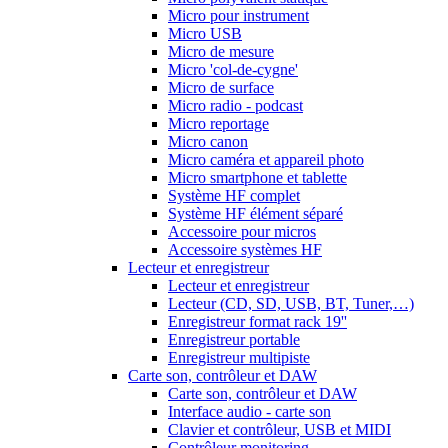
Micro pour instrument
Micro USB
Micro de mesure
Micro 'col-de-cygne'
Micro de surface
Micro radio - podcast
Micro reportage
Micro canon
Micro caméra et appareil photo
Micro smartphone et tablette
Système HF complet
Système HF élément séparé
Accessoire pour micros
Accessoire systèmes HF
Lecteur et enregistreur
Lecteur et enregistreur
Lecteur (CD, SD, USB, BT, Tuner,…)
Enregistreur format rack 19''
Enregistreur portable
Enregistreur multipiste
Carte son, contrôleur et DAW
Carte son, contrôleur et DAW
Interface audio - carte son
Clavier et contrôleur, USB et MIDI
Contrôleur monitoring