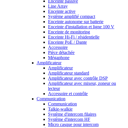
Enceinte passive
Line Array
Enceinte active
Système amplifié compact
Enceinte autonome sur batterie
Enceinte d'installation et ligne 100 V
Enceinte de monitoring
Enceinte Hi-Fi / résidentielle
Enceinte PoE / Dante
Accessoire
Pièce détachée
Mégaphone
Amplificateur
Amplificateur
Amplificateur standard
Amplificateur avec contrôle DSP
Amplificateur avec mixeur, zoneur ou
lecteur
Accessoire et contrôle
Communication
Communication
Talkie-walkie
Système d'intercom filaires
Système d'intercom HF
Micro casque pour intercom