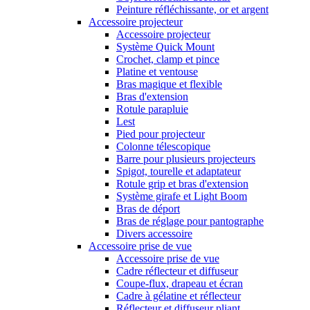
Peinture réfléchissante, or et argent
Accessoire projecteur
Accessoire projecteur
Système Quick Mount
Crochet, clamp et pince
Platine et ventouse
Bras magique et flexible
Bras d'extension
Rotule parapluie
Lest
Pied pour projecteur
Colonne télescopique
Barre pour plusieurs projecteurs
Spigot, tourelle et adaptateur
Rotule grip et bras d'extension
Système girafe et Light Boom
Bras de déport
Bras de réglage pour pantographe
Divers accessoire
Accessoire prise de vue
Accessoire prise de vue
Cadre réflecteur et diffuseur
Coupe-flux, drapeau et écran
Cadre à gélatine et réflecteur
Réflecteur et diffuseur pliant