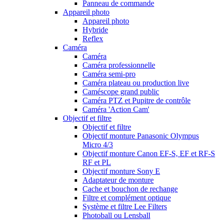
Panneau de commande
Appareil photo
Appareil photo
Hybride
Reflex
Caméra
Caméra
Caméra professionnelle
Caméra semi-pro
Caméra plateau ou production live
Caméscope grand public
Caméra PTZ et Pupitre de contrôle
Caméra 'Action Cam'
Objectif et filtre
Objectif et filtre
Objectif monture Panasonic Olympus
Micro 4/3
Objectif monture Canon EF-S, EF et RF-S
RF et PL
Objectif monture Sony E
Adaptateur de monture
Cache et bouchon de rechange
Filtre et complément optique
Système et filtre Lee Filters
Photoball ou Lensball