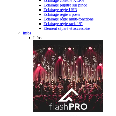
Eclairage console XLR4
Eclairage pupitre sur pince
Eclairage régie USB
Eclairage régie à poser
Eclairage régie multi-fonctions
Eclairage régie rack 19''
Elément séparé et accessoire
Infos
Infos