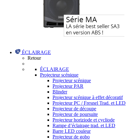
ÉCLAIRAGE
Retour
ÉCLAIRAGE
Projecteur scénique
Projecteur scénique
Projecteur PAR
Blinder
Projecteur scénique à effet décoratif
Projecteur PC / Fresnel Trad. et LED
Projecteur de découpe
Projecteur de poursuite
Projecteur horiziode et cycliode
Rampe d’éclairage trad. et LED
Barre LED couleur
Projecteur de gobo