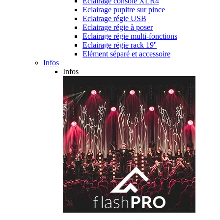
Eclairage console XLR4
Eclairage pupitre sur pince
Eclairage régie USB
Eclairage régie à poser
Eclairage régie multi-fonctions
Eclairage régie rack 19''
Elément séparé et accessoire
Infos
Infos