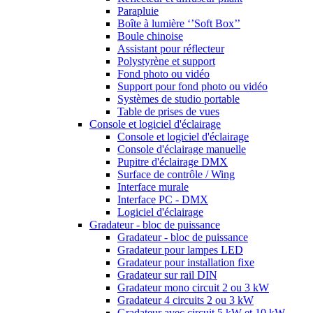
Parapluie
Boîte à lumière ‘’Soft Box’’
Boule chinoise
Assistant pour réflecteur
Polystyrène et support
Fond photo ou vidéo
Support pour fond photo ou vidéo
Systèmes de studio portable
Table de prises de vues
Console et logiciel d'éclairage
Console et logiciel d'éclairage
Console d'éclairage manuelle
Pupitre d'éclairage DMX
Surface de contrôle / Wing
Interface murale
Interface PC - DMX
Logiciel d'éclairage
Gradateur - bloc de puissance
Gradateur - bloc de puissance
Gradateur pour lampes LED
Gradateur pour installation fixe
Gradateur sur rail DIN
Gradateur mono circuit 2 ou 3 kW
Gradateur 4 circuits 2 ou 3 kW
Gradateur avec circuit 5 kW et 10 kW