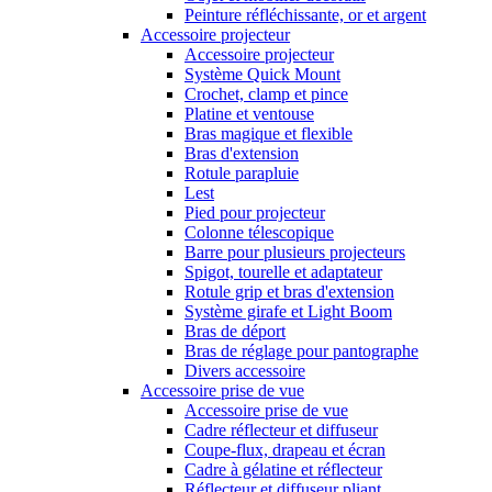
Peinture réfléchissante, or et argent
Accessoire projecteur
Accessoire projecteur
Système Quick Mount
Crochet, clamp et pince
Platine et ventouse
Bras magique et flexible
Bras d'extension
Rotule parapluie
Lest
Pied pour projecteur
Colonne télescopique
Barre pour plusieurs projecteurs
Spigot, tourelle et adaptateur
Rotule grip et bras d'extension
Système girafe et Light Boom
Bras de déport
Bras de réglage pour pantographe
Divers accessoire
Accessoire prise de vue
Accessoire prise de vue
Cadre réflecteur et diffuseur
Coupe-flux, drapeau et écran
Cadre à gélatine et réflecteur
Réflecteur et diffuseur pliant