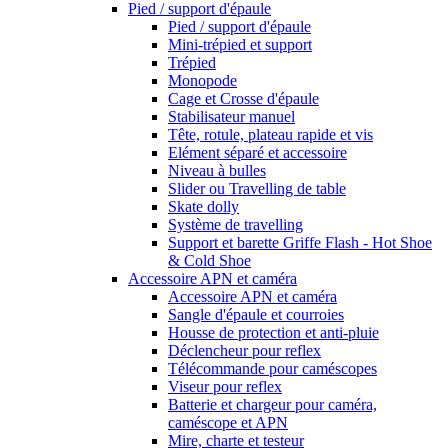
Pied / support d'épaule
Pied / support d'épaule
Mini-trépied et support
Trépied
Monopode
Cage et Crosse d'épaule
Stabilisateur manuel
Tête, rotule, plateau rapide et vis
Elément séparé et accessoire
Niveau à bulles
Slider ou Travelling de table
Skate dolly
Système de travelling
Support et barette Griffe Flash - Hot Shoe
& Cold Shoe
Accessoire APN et caméra
Accessoire APN et caméra
Sangle d'épaule et courroies
Housse de protection et anti-pluie
Déclencheur pour reflex
Télécommande pour caméscopes
Viseur pour reflex
Batterie et chargeur pour caméra,
caméscope et APN
Mire, charte et testeur