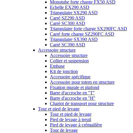
Monotube forte charge FX50 ASD
Echelle EX290 ASD
Triangulaire SX290 ASD
Carré SZ290 ASD
Carré SC300 ASD
Triangulaire forte charge SX290FC ASD
Carré forte charge SZ290FC ASD
Triangulaire SX390 ASD
Carré SC390 ASD
Accessoire structure
Accessoire structure
Collier et suspension
Embase
Kit de jonction
Accessoire spécifique
Accessoire pour totem en structure
Fixation murale et plafond
Barre d'accroche en ''T''
Barre d'accroche en ''H''
Chariot de transport pour structure
Tour et pied de levage
Tour et pied de levage
Pied de levage à treuil
Pied de levage à crémaillère
Tour de levage