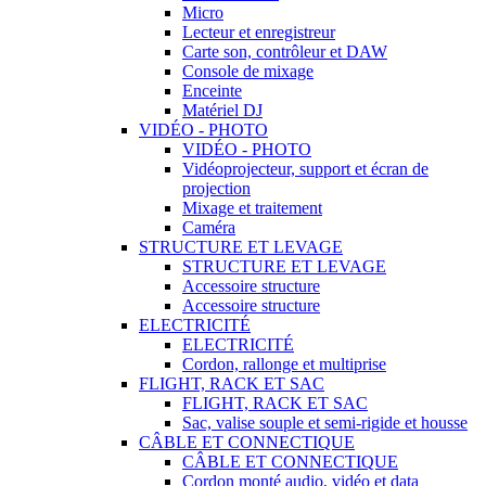
Micro
Lecteur et enregistreur
Carte son, contrôleur et DAW
Console de mixage
Enceinte
Matériel DJ
VIDÉO - PHOTO
VIDÉO - PHOTO
Vidéoprojecteur, support et écran de
projection
Mixage et traitement
Caméra
STRUCTURE ET LEVAGE
STRUCTURE ET LEVAGE
Accessoire structure
Accessoire structure
ELECTRICITÉ
ELECTRICITÉ
Cordon, rallonge et multiprise
FLIGHT, RACK ET SAC
FLIGHT, RACK ET SAC
Sac, valise souple et semi-rigide et housse
CÂBLE ET CONNECTIQUE
CÂBLE ET CONNECTIQUE
Cordon monté audio, vidéo et data