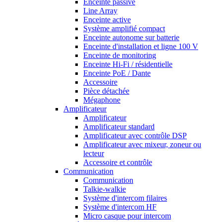
Enceinte passive
Line Array
Enceinte active
Système amplifié compact
Enceinte autonome sur batterie
Enceinte d'installation et ligne 100 V
Enceinte de monitoring
Enceinte Hi-Fi / résidentielle
Enceinte PoE / Dante
Accessoire
Pièce détachée
Mégaphone
Amplificateur
Amplificateur
Amplificateur standard
Amplificateur avec contrôle DSP
Amplificateur avec mixeur, zoneur ou
lecteur
Accessoire et contrôle
Communication
Communication
Talkie-walkie
Système d'intercom filaires
Système d'intercom HF
Micro casque pour intercom