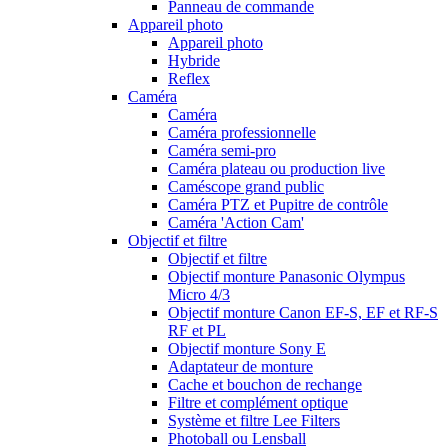
Panneau de commande
Appareil photo
Appareil photo
Hybride
Reflex
Caméra
Caméra
Caméra professionnelle
Caméra semi-pro
Caméra plateau ou production live
Caméscope grand public
Caméra PTZ et Pupitre de contrôle
Caméra 'Action Cam'
Objectif et filtre
Objectif et filtre
Objectif monture Panasonic Olympus
Micro 4/3
Objectif monture Canon EF-S, EF et RF-S
RF et PL
Objectif monture Sony E
Adaptateur de monture
Cache et bouchon de rechange
Filtre et complément optique
Système et filtre Lee Filters
Photoball ou Lensball