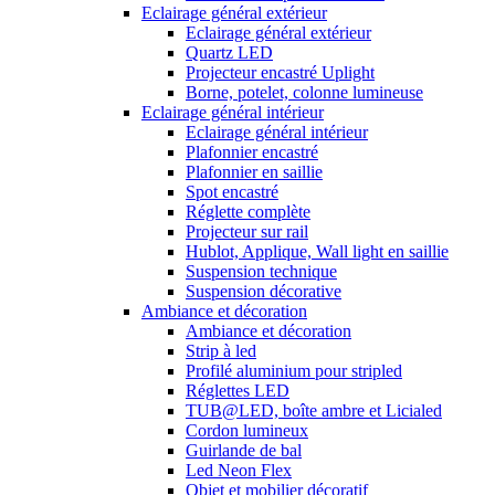
Eclairage général extérieur
Eclairage général extérieur
Quartz LED
Projecteur encastré Uplight
Borne, potelet, colonne lumineuse
Eclairage général intérieur
Eclairage général intérieur
Plafonnier encastré
Plafonnier en saillie
Spot encastré
Réglette complète
Projecteur sur rail
Hublot, Applique, Wall light en saillie
Suspension technique
Suspension décorative
Ambiance et décoration
Ambiance et décoration
Strip à led
Profilé aluminium pour stripled
Réglettes LED
TUB@LED, boîte ambre et Licialed
Cordon lumineux
Guirlande de bal
Led Neon Flex
Objet et mobilier décoratif