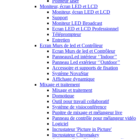
Pointeur laser
Moniteur, écran LED et LCD
Moniteur, écran LED et LCD
Support
Moniteur LED Broadcast
Ecran LED et LCD Professionnel
Téléprompteur
Entretien
Ecran Murs de led et Contrôleur
Ecran Murs de led et Contrôleur
PanneauxLed intérieur ‘’Indoor’’
Panneau Led extérieur ‘’Outdoor’’
Accessoire et supports de fixation
Système NovaStar
Affichage dynamique
Mixage et traitement
Mixage et traitement
Domotique
Outil pour travail collaboratif
Système de visioconférence
Pupitre de mixage et mélangeur live
Panneau de contrôle pour mélangeur vidéo
Logiciel
Incrustateur 'Picture in Picture'
Incrustateur Chromakey