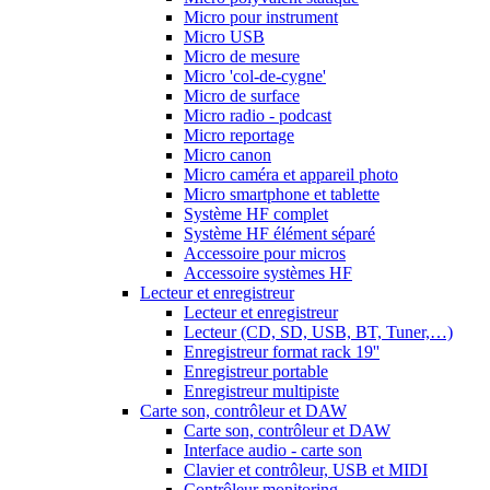
Micro pour instrument
Micro USB
Micro de mesure
Micro 'col-de-cygne'
Micro de surface
Micro radio - podcast
Micro reportage
Micro canon
Micro caméra et appareil photo
Micro smartphone et tablette
Système HF complet
Système HF élément séparé
Accessoire pour micros
Accessoire systèmes HF
Lecteur et enregistreur
Lecteur et enregistreur
Lecteur (CD, SD, USB, BT, Tuner,…)
Enregistreur format rack 19''
Enregistreur portable
Enregistreur multipiste
Carte son, contrôleur et DAW
Carte son, contrôleur et DAW
Interface audio - carte son
Clavier et contrôleur, USB et MIDI
Contrôleur monitoring