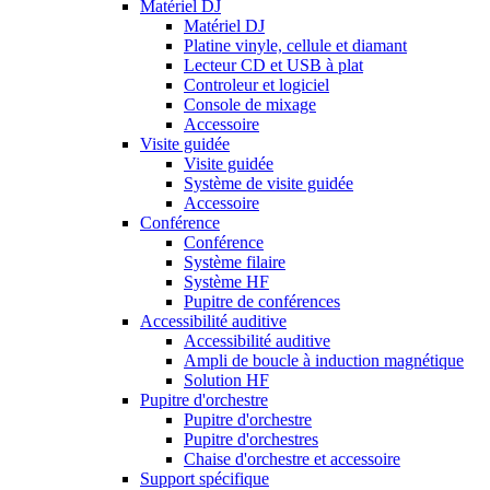
Matériel DJ
Matériel DJ
Platine vinyle, cellule et diamant
Lecteur CD et USB à plat
Controleur et logiciel
Console de mixage
Accessoire
Visite guidée
Visite guidée
Système de visite guidée
Accessoire
Conférence
Conférence
Système filaire
Système HF
Pupitre de conférences
Accessibilité auditive
Accessibilité auditive
Ampli de boucle à induction magnétique
Solution HF
Pupitre d'orchestre
Pupitre d'orchestre
Pupitre d'orchestres
Chaise d'orchestre et accessoire
Support spécifique