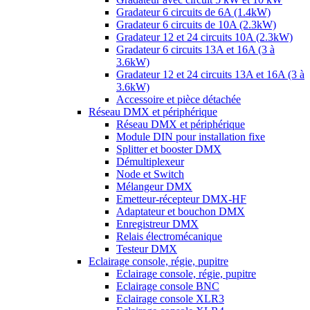
Gradateur 6 circuits de 6A (1.4kW)
Gradateur 6 circuits de 10A (2.3kW)
Gradateur 12 et 24 circuits 10A (2.3kW)
Gradateur 6 circuits 13A et 16A (3 à
3.6kW)
Gradateur 12 et 24 circuits 13A et 16A (3 à
3.6kW)
Accessoire et pièce détachée
Réseau DMX et périphérique
Réseau DMX et périphérique
Module DIN pour installation fixe
Splitter et booster DMX
Démultiplexeur
Node et Switch
Mélangeur DMX
Emetteur-récepteur DMX-HF
Adaptateur et bouchon DMX
Enregistreur DMX
Relais électromécanique
Testeur DMX
Eclairage console, régie, pupitre
Eclairage console, régie, pupitre
Eclairage console BNC
Eclairage console XLR3