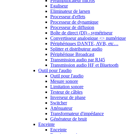
Préamplificateur micros
Egaliseur
Eliminateur de larsen
Processeur d'effets
Processeur de dynamique
Processeur de diffusion
Boîte de direct (DI) - symétriseur
Convertisseur analogique <> numérique
Périphériques DANTE, AVB, etc…
Splitter et distributeur audio
Périphérique Broadcast
Transmission audio par RJ45
Transmission audio HF et Bluetooth
Outil pour l'audio
Outil pour l'audio
Mesure sonore
Limitation sonore
Testeur de câbles
Inverseur de phase
Switcher
Atténuateur
Transformateur d'impédance
Générateur de bruit
Enceinte
Enceinte