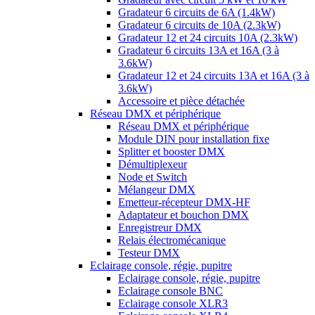
Gradateur 6 circuits de 6A (1.4kW)
Gradateur 6 circuits de 10A (2.3kW)
Gradateur 12 et 24 circuits 10A (2.3kW)
Gradateur 6 circuits 13A et 16A (3 à
3.6kW)
Gradateur 12 et 24 circuits 13A et 16A (3 à
3.6kW)
Accessoire et pièce détachée
Réseau DMX et périphérique
Réseau DMX et périphérique
Module DIN pour installation fixe
Splitter et booster DMX
Démultiplexeur
Node et Switch
Mélangeur DMX
Emetteur-récepteur DMX-HF
Adaptateur et bouchon DMX
Enregistreur DMX
Relais électromécanique
Testeur DMX
Eclairage console, régie, pupitre
Eclairage console, régie, pupitre
Eclairage console BNC
Eclairage console XLR3