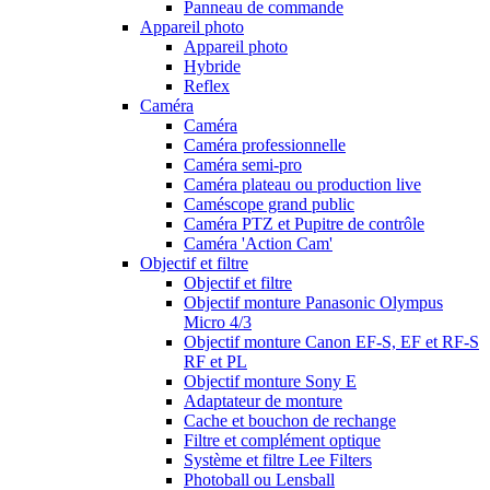
Panneau de commande
Appareil photo
Appareil photo
Hybride
Reflex
Caméra
Caméra
Caméra professionnelle
Caméra semi-pro
Caméra plateau ou production live
Caméscope grand public
Caméra PTZ et Pupitre de contrôle
Caméra 'Action Cam'
Objectif et filtre
Objectif et filtre
Objectif monture Panasonic Olympus
Micro 4/3
Objectif monture Canon EF-S, EF et RF-S
RF et PL
Objectif monture Sony E
Adaptateur de monture
Cache et bouchon de rechange
Filtre et complément optique
Système et filtre Lee Filters
Photoball ou Lensball