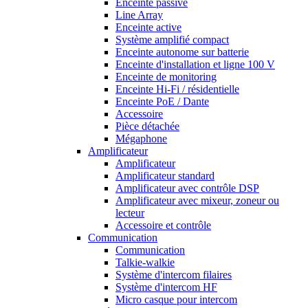
Enceinte passive
Line Array
Enceinte active
Système amplifié compact
Enceinte autonome sur batterie
Enceinte d'installation et ligne 100 V
Enceinte de monitoring
Enceinte Hi-Fi / résidentielle
Enceinte PoE / Dante
Accessoire
Pièce détachée
Mégaphone
Amplificateur
Amplificateur
Amplificateur standard
Amplificateur avec contrôle DSP
Amplificateur avec mixeur, zoneur ou
lecteur
Accessoire et contrôle
Communication
Communication
Talkie-walkie
Système d'intercom filaires
Système d'intercom HF
Micro casque pour intercom