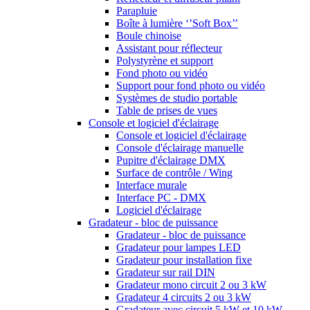
Parapluie
Boîte à lumière ‘’Soft Box’’
Boule chinoise
Assistant pour réflecteur
Polystyrène et support
Fond photo ou vidéo
Support pour fond photo ou vidéo
Systèmes de studio portable
Table de prises de vues
Console et logiciel d'éclairage
Console et logiciel d'éclairage
Console d'éclairage manuelle
Pupitre d'éclairage DMX
Surface de contrôle / Wing
Interface murale
Interface PC - DMX
Logiciel d'éclairage
Gradateur - bloc de puissance
Gradateur - bloc de puissance
Gradateur pour lampes LED
Gradateur pour installation fixe
Gradateur sur rail DIN
Gradateur mono circuit 2 ou 3 kW
Gradateur 4 circuits 2 ou 3 kW
Gradateur avec circuit 5 kW et 10 kW