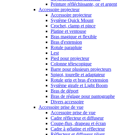
Peinture réfléchissante, or et argent
Accessoire projecteur
Accessoire projecteur
Système Quick Mount
Crochet, clamp et pince
Platine et ventouse
Bras magique et flexible
Bras d'extension
Rotule parapluie
Lest
Pied pour projecteur
Colonne télescopique
Barre pour plusieurs projecteurs
Spigot, tourelle et adaptateur
Rotule grip et bras d'extension
Système girafe et Light Boom
Bras de déport
Bras de réglage pour pantographe
Divers accessoire
Accessoire prise de vue
Accessoire prise de vue
Cadre réflecteur et diffuseur
Coupe-flux, drapeau et écran
Cadre à gélatine et réflecteur
Réflecteur et diffuseur pliant