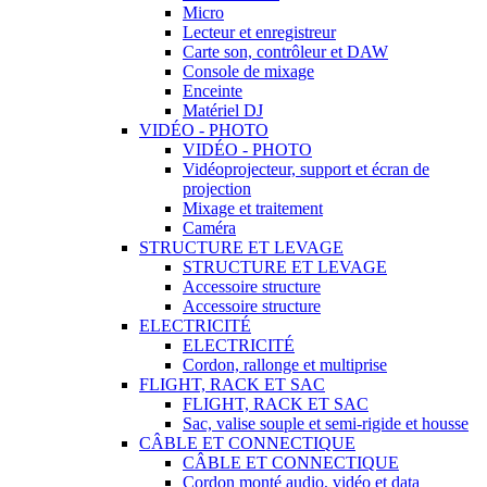
Micro
Lecteur et enregistreur
Carte son, contrôleur et DAW
Console de mixage
Enceinte
Matériel DJ
VIDÉO - PHOTO
VIDÉO - PHOTO
Vidéoprojecteur, support et écran de
projection
Mixage et traitement
Caméra
STRUCTURE ET LEVAGE
STRUCTURE ET LEVAGE
Accessoire structure
Accessoire structure
ELECTRICITÉ
ELECTRICITÉ
Cordon, rallonge et multiprise
FLIGHT, RACK ET SAC
FLIGHT, RACK ET SAC
Sac, valise souple et semi-rigide et housse
CÂBLE ET CONNECTIQUE
CÂBLE ET CONNECTIQUE
Cordon monté audio, vidéo et data