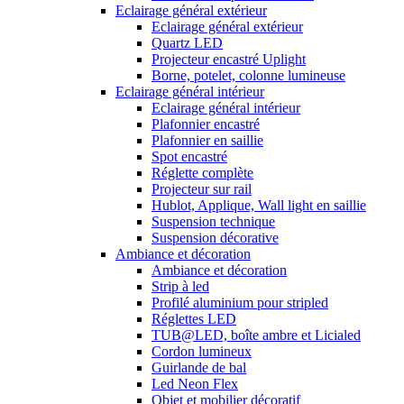
Eclairage général extérieur
Eclairage général extérieur
Quartz LED
Projecteur encastré Uplight
Borne, potelet, colonne lumineuse
Eclairage général intérieur
Eclairage général intérieur
Plafonnier encastré
Plafonnier en saillie
Spot encastré
Réglette complète
Projecteur sur rail
Hublot, Applique, Wall light en saillie
Suspension technique
Suspension décorative
Ambiance et décoration
Ambiance et décoration
Strip à led
Profilé aluminium pour stripled
Réglettes LED
TUB@LED, boîte ambre et Licialed
Cordon lumineux
Guirlande de bal
Led Neon Flex
Objet et mobilier décoratif