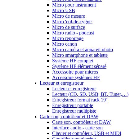
Micro pour instrument
Micro USB
Micro de mesure
Micro 'col-de-cygne'
Micro de surface
Micro radio - podcast
Micro reportage
Micro canon
Micro caméra et appareil photo
Micro smartphone et tablette
Système HF complet
Système HF élément séparé
Accessoire pour micros
Accessoire systèmes HF
Lecteur et enregistreur
Lecteur et enregistreur
Lecteur (CD, SD, USB, BT, Tuner,…)
Enregistreur format rack 19''
Enregistreur portable
Enregistreur multipiste
Carte son, contrôleur et DAW
Carte son, contrôleur et DAW
Interface audio - carte son
Clavier et contrôleur, USB et MIDI
Contrôleur monitoring