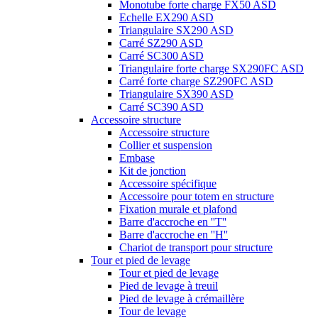
Monotube forte charge FX50 ASD
Echelle EX290 ASD
Triangulaire SX290 ASD
Carré SZ290 ASD
Carré SC300 ASD
Triangulaire forte charge SX290FC ASD
Carré forte charge SZ290FC ASD
Triangulaire SX390 ASD
Carré SC390 ASD
Accessoire structure
Accessoire structure
Collier et suspension
Embase
Kit de jonction
Accessoire spécifique
Accessoire pour totem en structure
Fixation murale et plafond
Barre d'accroche en ''T''
Barre d'accroche en ''H''
Chariot de transport pour structure
Tour et pied de levage
Tour et pied de levage
Pied de levage à treuil
Pied de levage à crémaillère
Tour de levage