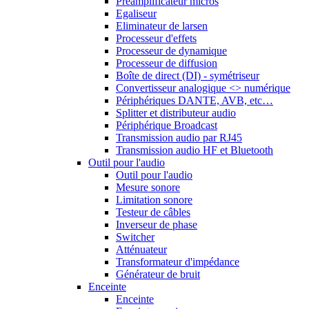
Préamplificateur micros
Egaliseur
Eliminateur de larsen
Processeur d'effets
Processeur de dynamique
Processeur de diffusion
Boîte de direct (DI) - symétriseur
Convertisseur analogique <> numérique
Périphériques DANTE, AVB, etc…
Splitter et distributeur audio
Périphérique Broadcast
Transmission audio par RJ45
Transmission audio HF et Bluetooth
Outil pour l'audio
Outil pour l'audio
Mesure sonore
Limitation sonore
Testeur de câbles
Inverseur de phase
Switcher
Atténuateur
Transformateur d'impédance
Générateur de bruit
Enceinte
Enceinte