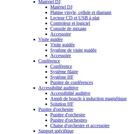
Matériel DJ
Matériel DJ
Platine vinyle, cellule et diamant
Lecteur CD et USB à plat
Controleur et logiciel
Console de mixage
Accessoire
Visite guidée
Visite guidée
Système de visite guidée
Accessoire
Conférence
Conférence
Système filaire
Système HF
Pupitre de conférences
Accessibilité auditive
Accessibilité auditive
Ampli de boucle à induction magnétique
Solution HF
Pupitre d'orchestre
Pupitre d'orchestre
Pupitre d'orchestres
Chaise d'orchestre et accessoire
Support spécifique