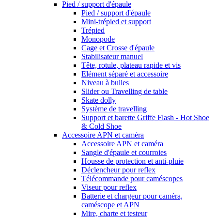
Pied / support d'épaule
Pied / support d'épaule
Mini-trépied et support
Trépied
Monopode
Cage et Crosse d'épaule
Stabilisateur manuel
Tête, rotule, plateau rapide et vis
Elément séparé et accessoire
Niveau à bulles
Slider ou Travelling de table
Skate dolly
Système de travelling
Support et barette Griffe Flash - Hot Shoe
& Cold Shoe
Accessoire APN et caméra
Accessoire APN et caméra
Sangle d'épaule et courroies
Housse de protection et anti-pluie
Déclencheur pour reflex
Télécommande pour caméscopes
Viseur pour reflex
Batterie et chargeur pour caméra,
caméscope et APN
Mire, charte et testeur