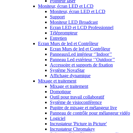
Pointeur laser
Moniteur, écran LED et LCD
Moniteur, écran LED et LCD
Support
Moniteur LED Broadcast
Ecran LED et LCD Professionnel
Téléprompteur
Entretien
Ecran Murs de led et Contrôleur
Ecran Murs de led et Contrôleur
PanneauxLed intérieur ‘’Indoor’’
Panneau Led extérieur ‘’Outdoor’’
Accessoire et supports de fixation
Système NovaStar
Affichage dynamique
Mixage et traitement
Mixage et traitement
Domotique
Outil pour travail collaboratif
Système de visioconférence
Pupitre de mixage et mélangeur live
Panneau de contrôle pour mélangeur vidéo
Logiciel
Incrustateur 'Picture in Picture'
Incrustateur Chromakey