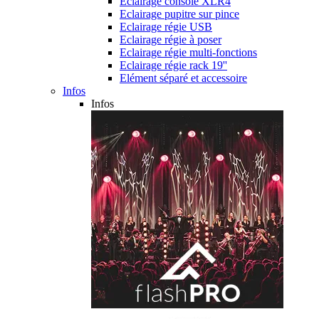
Eclairage console XLR4
Eclairage pupitre sur pince
Eclairage régie USB
Eclairage régie à poser
Eclairage régie multi-fonctions
Eclairage régie rack 19''
Elément séparé et accessoire
Infos
Infos