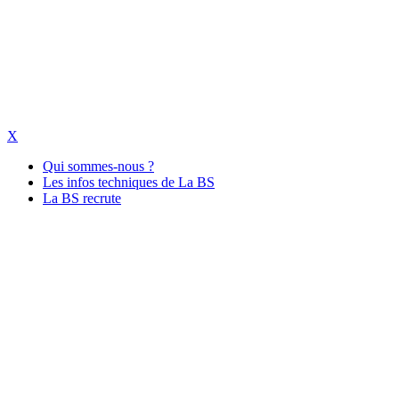
La-bs.com Equipements Scéniques
X
Qui sommes-nous ?
Les infos techniques de La BS
La BS recrute