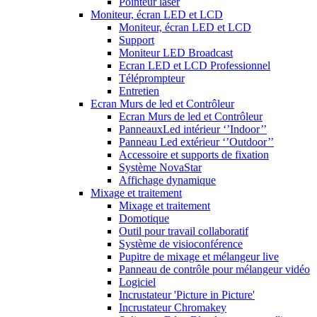
Pointeur laser
Moniteur, écran LED et LCD
Moniteur, écran LED et LCD
Support
Moniteur LED Broadcast
Ecran LED et LCD Professionnel
Téléprompteur
Entretien
Ecran Murs de led et Contrôleur
Ecran Murs de led et Contrôleur
PanneauxLed intérieur ‘’Indoor’’
Panneau Led extérieur ‘’Outdoor’’
Accessoire et supports de fixation
Système NovaStar
Affichage dynamique
Mixage et traitement
Mixage et traitement
Domotique
Outil pour travail collaboratif
Système de visioconférence
Pupitre de mixage et mélangeur live
Panneau de contrôle pour mélangeur vidéo
Logiciel
Incrustateur 'Picture in Picture'
Incrustateur Chromakey