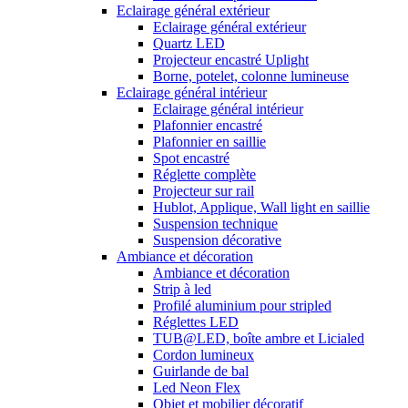
Eclairage général extérieur
Eclairage général extérieur
Quartz LED
Projecteur encastré Uplight
Borne, potelet, colonne lumineuse
Eclairage général intérieur
Eclairage général intérieur
Plafonnier encastré
Plafonnier en saillie
Spot encastré
Réglette complète
Projecteur sur rail
Hublot, Applique, Wall light en saillie
Suspension technique
Suspension décorative
Ambiance et décoration
Ambiance et décoration
Strip à led
Profilé aluminium pour stripled
Réglettes LED
TUB@LED, boîte ambre et Licialed
Cordon lumineux
Guirlande de bal
Led Neon Flex
Objet et mobilier décoratif