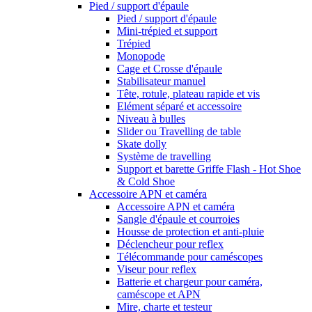
Pied / support d'épaule
Pied / support d'épaule
Mini-trépied et support
Trépied
Monopode
Cage et Crosse d'épaule
Stabilisateur manuel
Tête, rotule, plateau rapide et vis
Elément séparé et accessoire
Niveau à bulles
Slider ou Travelling de table
Skate dolly
Système de travelling
Support et barette Griffe Flash - Hot Shoe
& Cold Shoe
Accessoire APN et caméra
Accessoire APN et caméra
Sangle d'épaule et courroies
Housse de protection et anti-pluie
Déclencheur pour reflex
Télécommande pour caméscopes
Viseur pour reflex
Batterie et chargeur pour caméra,
caméscope et APN
Mire, charte et testeur