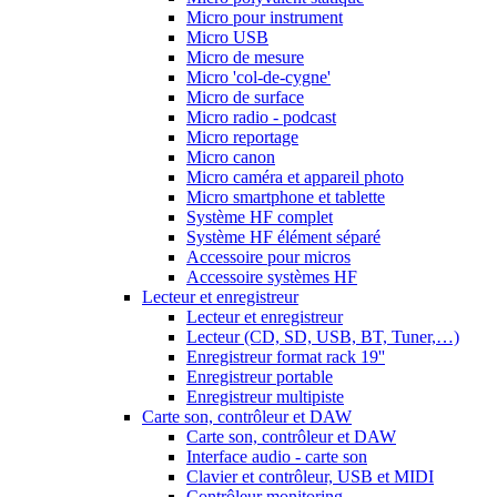
Micro pour instrument
Micro USB
Micro de mesure
Micro 'col-de-cygne'
Micro de surface
Micro radio - podcast
Micro reportage
Micro canon
Micro caméra et appareil photo
Micro smartphone et tablette
Système HF complet
Système HF élément séparé
Accessoire pour micros
Accessoire systèmes HF
Lecteur et enregistreur
Lecteur et enregistreur
Lecteur (CD, SD, USB, BT, Tuner,…)
Enregistreur format rack 19''
Enregistreur portable
Enregistreur multipiste
Carte son, contrôleur et DAW
Carte son, contrôleur et DAW
Interface audio - carte son
Clavier et contrôleur, USB et MIDI
Contrôleur monitoring