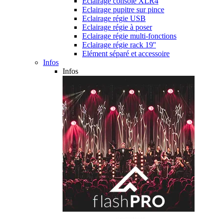
Eclairage console XLR4
Eclairage pupitre sur pince
Eclairage régie USB
Eclairage régie à poser
Eclairage régie multi-fonctions
Eclairage régie rack 19''
Elément séparé et accessoire
Infos
Infos