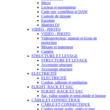
Micro
Lecteur et enregistreur
Carte son, contrôleur et DAW
Console de mixage
Enceinte
Matériel DJ
VIDÉO - PHOTO
VIDÉO - PHOTO
Vidéoprojecteur, support et écran de
projection
Mixage et traitement
Caméra
STRUCTURE ET LEVAGE
STRUCTURE ET LEVAGE
Accessoire structure
Accessoire structure
ELECTRICITÉ
ELECTRICITÉ
Cordon, rallonge et multiprise
FLIGHT, RACK ET SAC
FLIGHT, RACK ET SAC
Sac, valise souple et semi-rigide et housse
CÂBLE ET CONNECTIQUE
CÂBLE ET CONNECTIQUE
Cordon monté audio, vidéo et data