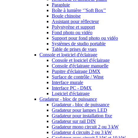
Parapluie
Boîte à lumière ‘’Soft Box’’
Boule chinoise
Assistant pour réflecteur
Polystyrène et support
Fond photo ou vidéo
Support pour fond photo ou vidéo
Systèmes de studio portable
Table de prises de vues
Console et logiciel d'éclairage
Console et logiciel d'éclairage
Console d'éclairage manuelle
Pupitre d'éclairage DMX
Surface de contrôle / Wing
Interface murale
Interface PC - DMX
Logiciel d'éclairage
Gradateur - bloc de puissance
Gradateur - bloc de puissance
Gradateur pour lampes LED
Gradateur pour installation fixe
Gradateur sur rail DIN
Gradateur mono circuit 2 ou 3 kW
Gradateur 4 circuits 2 ou 3 kW
Gradateur avec circuit 5 kW et 10 kW