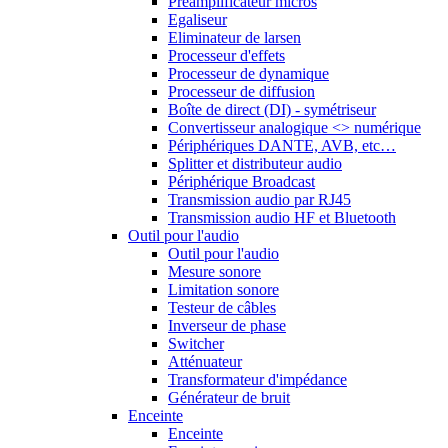
Préamplificateur micros
Egaliseur
Eliminateur de larsen
Processeur d'effets
Processeur de dynamique
Processeur de diffusion
Boîte de direct (DI) - symétriseur
Convertisseur analogique <> numérique
Périphériques DANTE, AVB, etc…
Splitter et distributeur audio
Périphérique Broadcast
Transmission audio par RJ45
Transmission audio HF et Bluetooth
Outil pour l'audio
Outil pour l'audio
Mesure sonore
Limitation sonore
Testeur de câbles
Inverseur de phase
Switcher
Atténuateur
Transformateur d'impédance
Générateur de bruit
Enceinte
Enceinte