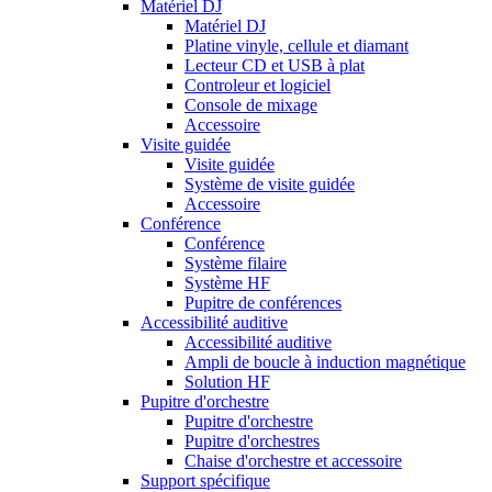
Matériel DJ
Matériel DJ
Platine vinyle, cellule et diamant
Lecteur CD et USB à plat
Controleur et logiciel
Console de mixage
Accessoire
Visite guidée
Visite guidée
Système de visite guidée
Accessoire
Conférence
Conférence
Système filaire
Système HF
Pupitre de conférences
Accessibilité auditive
Accessibilité auditive
Ampli de boucle à induction magnétique
Solution HF
Pupitre d'orchestre
Pupitre d'orchestre
Pupitre d'orchestres
Chaise d'orchestre et accessoire
Support spécifique