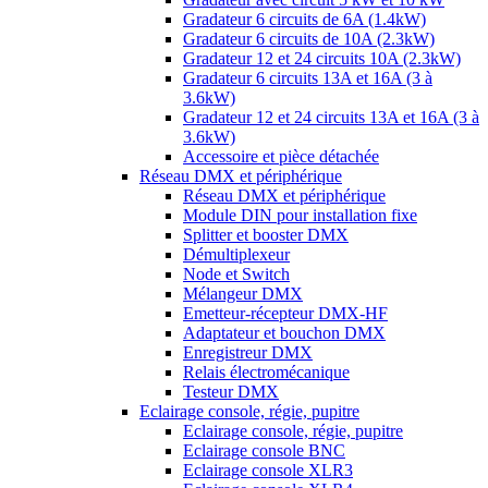
Gradateur 6 circuits de 6A (1.4kW)
Gradateur 6 circuits de 10A (2.3kW)
Gradateur 12 et 24 circuits 10A (2.3kW)
Gradateur 6 circuits 13A et 16A (3 à
3.6kW)
Gradateur 12 et 24 circuits 13A et 16A (3 à
3.6kW)
Accessoire et pièce détachée
Réseau DMX et périphérique
Réseau DMX et périphérique
Module DIN pour installation fixe
Splitter et booster DMX
Démultiplexeur
Node et Switch
Mélangeur DMX
Emetteur-récepteur DMX-HF
Adaptateur et bouchon DMX
Enregistreur DMX
Relais électromécanique
Testeur DMX
Eclairage console, régie, pupitre
Eclairage console, régie, pupitre
Eclairage console BNC
Eclairage console XLR3