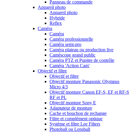
Panneau de commande
Appareil photo
Appareil photo
Hybride
Reflex
Caméra
Caméra
Caméra professionnelle
Caméra semi-pro
Caméra plateau ou production live
Caméscope grand public
Caméra PTZ et Pupitre de contrôle
Caméra 'Action Cam'
Objectif et filtre
Objectif et filtre
Objectif monture Panasonic Olympus
Micro 4/3
Objectif monture Canon EF-S, EF et RF-S
RF et PL
Objectif monture Sony E
Adaptateur de monture
Cache et bouchon de rechange
Filtre et complément optique
Système et filtre Lee Filters
Photoball ou Lensball