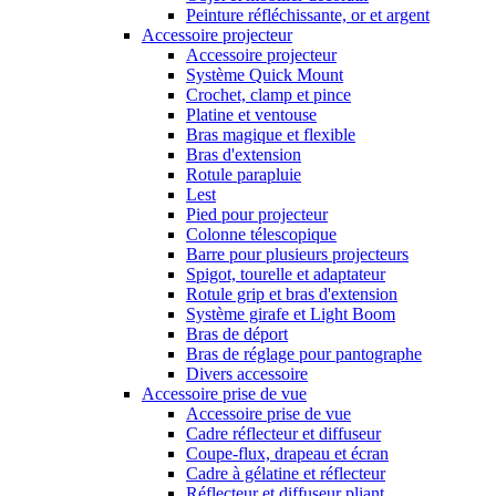
Peinture réfléchissante, or et argent
Accessoire projecteur
Accessoire projecteur
Système Quick Mount
Crochet, clamp et pince
Platine et ventouse
Bras magique et flexible
Bras d'extension
Rotule parapluie
Lest
Pied pour projecteur
Colonne télescopique
Barre pour plusieurs projecteurs
Spigot, tourelle et adaptateur
Rotule grip et bras d'extension
Système girafe et Light Boom
Bras de déport
Bras de réglage pour pantographe
Divers accessoire
Accessoire prise de vue
Accessoire prise de vue
Cadre réflecteur et diffuseur
Coupe-flux, drapeau et écran
Cadre à gélatine et réflecteur
Réflecteur et diffuseur pliant