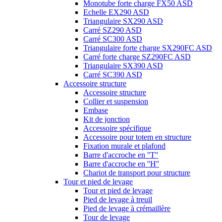
Monotube forte charge FX50 ASD
Echelle EX290 ASD
Triangulaire SX290 ASD
Carré SZ290 ASD
Carré SC300 ASD
Triangulaire forte charge SX290FC ASD
Carré forte charge SZ290FC ASD
Triangulaire SX390 ASD
Carré SC390 ASD
Accessoire structure
Accessoire structure
Collier et suspension
Embase
Kit de jonction
Accessoire spécifique
Accessoire pour totem en structure
Fixation murale et plafond
Barre d'accroche en ''T''
Barre d'accroche en ''H''
Chariot de transport pour structure
Tour et pied de levage
Tour et pied de levage
Pied de levage à treuil
Pied de levage à crémaillère
Tour de levage