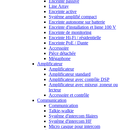
Enceinte passive
Line Array
Enceinte active
Système amplifié compact
Enceinte autonome sur batterie
Enceinte d'installation et ligne 100 V
Enceinte de monitoring
Enceinte Hi-Fi / résidentielle
Enceinte PoE / Dante
Accessoire
Pièce détachée
Mégaphone
Amplificateur
Amplificateur
Amplificateur standard
Amplificateur avec contrôle DSP
Amplificateur avec mixeur, zoneur ou
lecteur
Accessoire et contrôle
Communication
Communication
Talkie-walkie
Système d'intercom filaires
Système d'intercom HF
Micro casque pour intercom