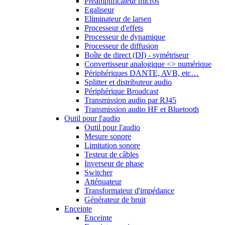
Préamplificateur micros
Egaliseur
Eliminateur de larsen
Processeur d'effets
Processeur de dynamique
Processeur de diffusion
Boîte de direct (DI) - symétriseur
Convertisseur analogique <> numérique
Périphériques DANTE, AVB, etc…
Splitter et distributeur audio
Périphérique Broadcast
Transmission audio par RJ45
Transmission audio HF et Bluetooth
Outil pour l'audio
Outil pour l'audio
Mesure sonore
Limitation sonore
Testeur de câbles
Inverseur de phase
Switcher
Atténuateur
Transformateur d'impédance
Générateur de bruit
Enceinte
Enceinte