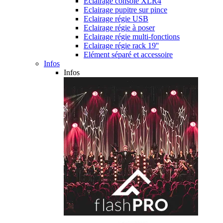
Eclairage console XLR4
Eclairage pupitre sur pince
Eclairage régie USB
Eclairage régie à poser
Eclairage régie multi-fonctions
Eclairage régie rack 19''
Elément séparé et accessoire
Infos
Infos