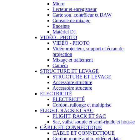
Micro
Lecteur et enregistreur
Carte son, contrôleur et DAW
Console de mixage
Enceinte
Matériel DJ
VIDÉO - PHOTO
VIDÉO - PHOTO
Vidéoprojecteur, support et écran de
projection
Mixage et traitement
Caméra
STRUCTURE ET LEVAGE
STRUCTURE ET LEVAGE
Accessoire structure
Accessoire structure
ELECTRICITÉ
ELECTRICITÉ
Cordon, rallonge et multiprise
FLIGHT, RACK ET SAC
FLIGHT, RACK ET SAC
Sac, valise souple et semi-rigide et housse
CÂBLE ET CONNECTIQUE
CÂBLE ET CONNECTIQUE
Cordon monté audio, vidéo et data