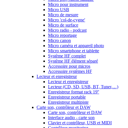
Micro pour instrument
Micro USB
Micro de mesure
Micro 'col-de-cygne'
Micro de surface
Micro radio - podcast
Micro reportage
Micro canon
Micro caméra et appareil photo
Micro smartphone et tablette
Système HF complet
Système HF élément séparé
Accessoire pour micros
Accessoire systèmes HF
Lecteur et enregistreur
Lecteur et enregistreur
Lecteur (CD, SD, USB, BT, Tuner,…)
Enregistreur format rack 19''
Enregistreur portable
Enregistreur multipiste
Carte son, contrôleur et DAW
Carte son, contrôleur et DAW
Interface audio - carte son
Clavier et contrôleur, USB et MIDI
Contrôleur monitoring