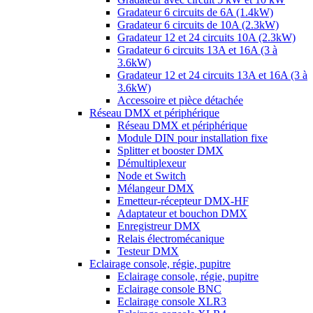
Gradateur 6 circuits de 6A (1.4kW)
Gradateur 6 circuits de 10A (2.3kW)
Gradateur 12 et 24 circuits 10A (2.3kW)
Gradateur 6 circuits 13A et 16A (3 à
3.6kW)
Gradateur 12 et 24 circuits 13A et 16A (3 à
3.6kW)
Accessoire et pièce détachée
Réseau DMX et périphérique
Réseau DMX et périphérique
Module DIN pour installation fixe
Splitter et booster DMX
Démultiplexeur
Node et Switch
Mélangeur DMX
Emetteur-récepteur DMX-HF
Adaptateur et bouchon DMX
Enregistreur DMX
Relais électromécanique
Testeur DMX
Eclairage console, régie, pupitre
Eclairage console, régie, pupitre
Eclairage console BNC
Eclairage console XLR3