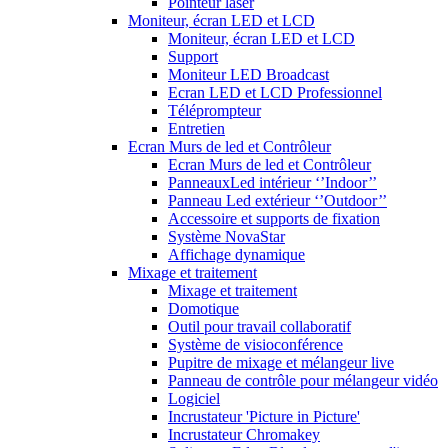
Pointeur laser
Moniteur, écran LED et LCD
Moniteur, écran LED et LCD
Support
Moniteur LED Broadcast
Ecran LED et LCD Professionnel
Téléprompteur
Entretien
Ecran Murs de led et Contrôleur
Ecran Murs de led et Contrôleur
PanneauxLed intérieur ‘’Indoor’’
Panneau Led extérieur ‘’Outdoor’’
Accessoire et supports de fixation
Système NovaStar
Affichage dynamique
Mixage et traitement
Mixage et traitement
Domotique
Outil pour travail collaboratif
Système de visioconférence
Pupitre de mixage et mélangeur live
Panneau de contrôle pour mélangeur vidéo
Logiciel
Incrustateur 'Picture in Picture'
Incrustateur Chromakey