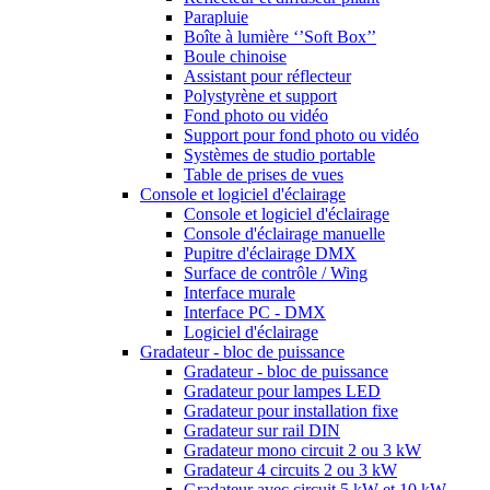
Parapluie
Boîte à lumière ‘’Soft Box’’
Boule chinoise
Assistant pour réflecteur
Polystyrène et support
Fond photo ou vidéo
Support pour fond photo ou vidéo
Systèmes de studio portable
Table de prises de vues
Console et logiciel d'éclairage
Console et logiciel d'éclairage
Console d'éclairage manuelle
Pupitre d'éclairage DMX
Surface de contrôle / Wing
Interface murale
Interface PC - DMX
Logiciel d'éclairage
Gradateur - bloc de puissance
Gradateur - bloc de puissance
Gradateur pour lampes LED
Gradateur pour installation fixe
Gradateur sur rail DIN
Gradateur mono circuit 2 ou 3 kW
Gradateur 4 circuits 2 ou 3 kW
Gradateur avec circuit 5 kW et 10 kW