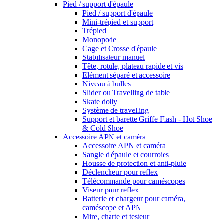
Pied / support d'épaule
Pied / support d'épaule
Mini-trépied et support
Trépied
Monopode
Cage et Crosse d'épaule
Stabilisateur manuel
Tête, rotule, plateau rapide et vis
Elément séparé et accessoire
Niveau à bulles
Slider ou Travelling de table
Skate dolly
Système de travelling
Support et barette Griffe Flash - Hot Shoe
& Cold Shoe
Accessoire APN et caméra
Accessoire APN et caméra
Sangle d'épaule et courroies
Housse de protection et anti-pluie
Déclencheur pour reflex
Télécommande pour caméscopes
Viseur pour reflex
Batterie et chargeur pour caméra,
caméscope et APN
Mire, charte et testeur