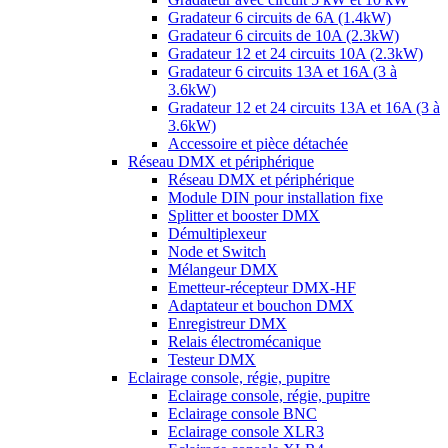
Gradateur 6 circuits de 6A (1.4kW)
Gradateur 6 circuits de 10A (2.3kW)
Gradateur 12 et 24 circuits 10A (2.3kW)
Gradateur 6 circuits 13A et 16A (3 à
3.6kW)
Gradateur 12 et 24 circuits 13A et 16A (3 à
3.6kW)
Accessoire et pièce détachée
Réseau DMX et périphérique
Réseau DMX et périphérique
Module DIN pour installation fixe
Splitter et booster DMX
Démultiplexeur
Node et Switch
Mélangeur DMX
Emetteur-récepteur DMX-HF
Adaptateur et bouchon DMX
Enregistreur DMX
Relais électromécanique
Testeur DMX
Eclairage console, régie, pupitre
Eclairage console, régie, pupitre
Eclairage console BNC
Eclairage console XLR3