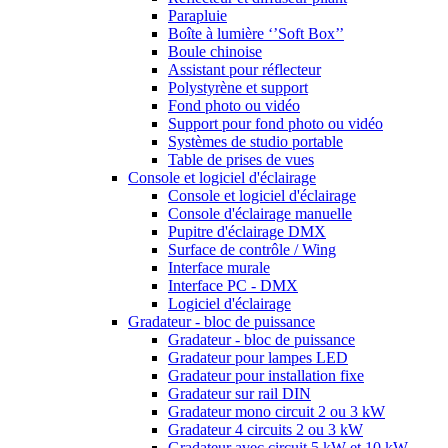
Parapluie
Boîte à lumière ‘’Soft Box’’
Boule chinoise
Assistant pour réflecteur
Polystyrène et support
Fond photo ou vidéo
Support pour fond photo ou vidéo
Systèmes de studio portable
Table de prises de vues
Console et logiciel d'éclairage
Console et logiciel d'éclairage
Console d'éclairage manuelle
Pupitre d'éclairage DMX
Surface de contrôle / Wing
Interface murale
Interface PC - DMX
Logiciel d'éclairage
Gradateur - bloc de puissance
Gradateur - bloc de puissance
Gradateur pour lampes LED
Gradateur pour installation fixe
Gradateur sur rail DIN
Gradateur mono circuit 2 ou 3 kW
Gradateur 4 circuits 2 ou 3 kW
Gradateur avec circuit 5 kW et 10 kW