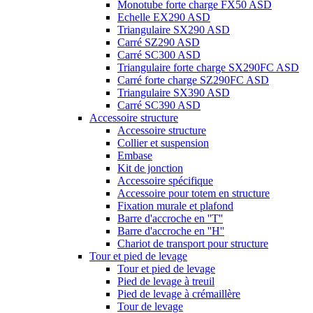
Monotube forte charge FX50 ASD
Echelle EX290 ASD
Triangulaire SX290 ASD
Carré SZ290 ASD
Carré SC300 ASD
Triangulaire forte charge SX290FC ASD
Carré forte charge SZ290FC ASD
Triangulaire SX390 ASD
Carré SC390 ASD
Accessoire structure
Accessoire structure
Collier et suspension
Embase
Kit de jonction
Accessoire spécifique
Accessoire pour totem en structure
Fixation murale et plafond
Barre d'accroche en ''T''
Barre d'accroche en ''H''
Chariot de transport pour structure
Tour et pied de levage
Tour et pied de levage
Pied de levage à treuil
Pied de levage à crémaillère
Tour de levage