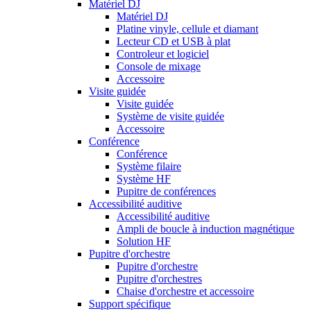
Matériel DJ
Matériel DJ
Platine vinyle, cellule et diamant
Lecteur CD et USB à plat
Controleur et logiciel
Console de mixage
Accessoire
Visite guidée
Visite guidée
Système de visite guidée
Accessoire
Conférence
Conférence
Système filaire
Système HF
Pupitre de conférences
Accessibilité auditive
Accessibilité auditive
Ampli de boucle à induction magnétique
Solution HF
Pupitre d'orchestre
Pupitre d'orchestre
Pupitre d'orchestres
Chaise d'orchestre et accessoire
Support spécifique