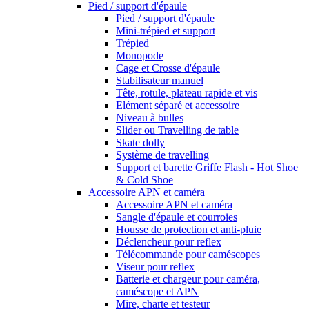
Pied / support d'épaule
Pied / support d'épaule
Mini-trépied et support
Trépied
Monopode
Cage et Crosse d'épaule
Stabilisateur manuel
Tête, rotule, plateau rapide et vis
Elément séparé et accessoire
Niveau à bulles
Slider ou Travelling de table
Skate dolly
Système de travelling
Support et barette Griffe Flash - Hot Shoe
& Cold Shoe
Accessoire APN et caméra
Accessoire APN et caméra
Sangle d'épaule et courroies
Housse de protection et anti-pluie
Déclencheur pour reflex
Télécommande pour caméscopes
Viseur pour reflex
Batterie et chargeur pour caméra,
caméscope et APN
Mire, charte et testeur