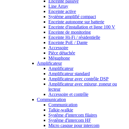
Enceinte passive
Line Array
Enceinte active
Système amplifié compact
Enceinte autonome sur batterie
Enceinte d'installation et ligne 100 V
Enceinte de monitoring
Enceinte Hi-Fi / résidentielle
Enceinte PoE / Dante
Accessoire
Pièce détachée
Mégaphone
Amplificateur
Amplificateur
Amplificateur standard
Amplificateur avec contrôle DSP
Amplificateur avec mixeur, zoneur ou
lecteur
Accessoire et contrôle
Communication
Communication
Talkie-walkie
Système d'intercom filaires
Système d'intercom HF
Micro casque pour intercom