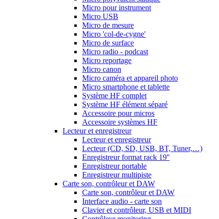
Micro pour instrument
Micro USB
Micro de mesure
Micro 'col-de-cygne'
Micro de surface
Micro radio - podcast
Micro reportage
Micro canon
Micro caméra et appareil photo
Micro smartphone et tablette
Système HF complet
Système HF élément séparé
Accessoire pour micros
Accessoire systèmes HF
Lecteur et enregistreur
Lecteur et enregistreur
Lecteur (CD, SD, USB, BT, Tuner,…)
Enregistreur format rack 19''
Enregistreur portable
Enregistreur multipiste
Carte son, contrôleur et DAW
Carte son, contrôleur et DAW
Interface audio - carte son
Clavier et contrôleur, USB et MIDI
Contrôleur monitoring