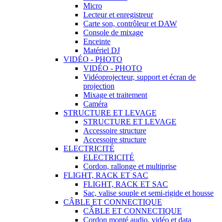
Micro
Lecteur et enregistreur
Carte son, contrôleur et DAW
Console de mixage
Enceinte
Matériel DJ
VIDÉO - PHOTO
VIDÉO - PHOTO
Vidéoprojecteur, support et écran de
projection
Mixage et traitement
Caméra
STRUCTURE ET LEVAGE
STRUCTURE ET LEVAGE
Accessoire structure
Accessoire structure
ELECTRICITÉ
ELECTRICITÉ
Cordon, rallonge et multiprise
FLIGHT, RACK ET SAC
FLIGHT, RACK ET SAC
Sac, valise souple et semi-rigide et housse
CÂBLE ET CONNECTIQUE
CÂBLE ET CONNECTIQUE
Cordon monté audio, vidéo et data