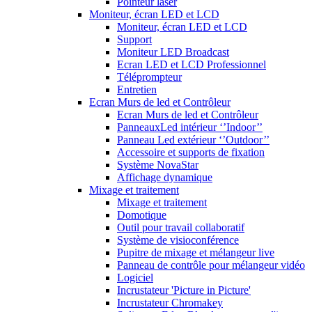
Pointeur laser
Moniteur, écran LED et LCD
Moniteur, écran LED et LCD
Support
Moniteur LED Broadcast
Ecran LED et LCD Professionnel
Téléprompteur
Entretien
Ecran Murs de led et Contrôleur
Ecran Murs de led et Contrôleur
PanneauxLed intérieur ‘’Indoor’’
Panneau Led extérieur ‘’Outdoor’’
Accessoire et supports de fixation
Système NovaStar
Affichage dynamique
Mixage et traitement
Mixage et traitement
Domotique
Outil pour travail collaboratif
Système de visioconférence
Pupitre de mixage et mélangeur live
Panneau de contrôle pour mélangeur vidéo
Logiciel
Incrustateur 'Picture in Picture'
Incrustateur Chromakey