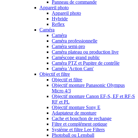
Panneau de commande
Appareil photo
Appareil photo
Hybride
Reflex
Caméra
Caméra
Caméra professionnelle
Caméra semi-pro
Caméra plateau ou production live
Caméscope grand public
Caméra PTZ et Pupitre de contrôle
Caméra 'Action Cam'
Objectif et filtre
Objectif et filtre
Objectif monture Panasonic Olympus
Micro 4/3
Objectif monture Canon EF-S, EF et RF-S
RF et PL
Objectif monture Sony E
Adaptateur de monture
Cache et bouchon de rechange
Filtre et complément optique
Système et filtre Lee Filters
Photoball ou Lensball