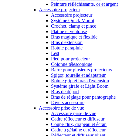
Peinture réfléchissante, or et argent
Accessoire projecteur
Accessoire projecteur
Système Quick Mount
Crochet, clamp et pince
Platine et ventouse
Bras magique et flexible
Bras d'extension
Rotule parapluie
Lest
Pied pour projecteur
Colonne télescopique
Barre pour plusieurs projecteurs
Spigot, tourelle et adaptateur
Rotule grip et bras d'extension
Système girafe et Light Boom
Bras de déport
Bras de réglage pour pantographe
Divers accessoire
Accessoire prise de vue
Accessoire prise de vue
Cadre réflecteur et diffuseur
Coupe-flux, drapeau et écran
Cadre à gélatine et réflecteur
Réflecteur et diffuseur pliant