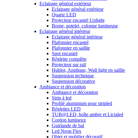
Eclairage général extérieur
Eclairage général extérieur
Quartz LED
Projecteur encastré Uplight
Borne, potelet, colonne lumineuse
Eclairage général intérieur
Eclairage général intérieur
Plafonnier encastré
Plafonnier en saillie
Spot encastré
Réglette complète
Projecteur sur rail
Hublot, Applique, Wall light en saillie
Suspension technique
Suspension décorative
Ambiance et décoration
Ambiance et décoration
Strip à led
Profilé aluminium pour stripled
Réglettes LED
TUB@LED, boîte ambre et Licialed
Cordon lumineux
Guirlande de bal
Led Neon Flex
Objet et mobilier décoratif