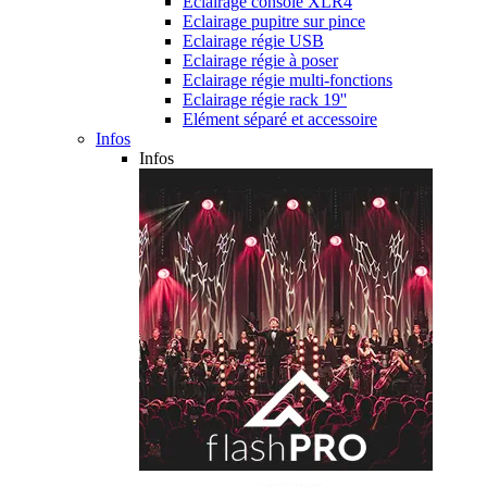
Eclairage console XLR4
Eclairage pupitre sur pince
Eclairage régie USB
Eclairage régie à poser
Eclairage régie multi-fonctions
Eclairage régie rack 19''
Elément séparé et accessoire
Infos
Infos