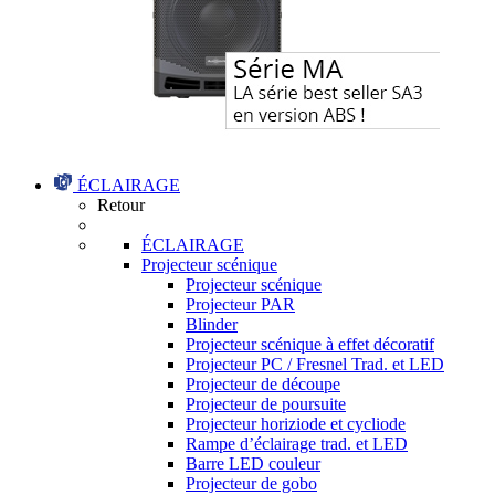
ÉCLAIRAGE
Retour
ÉCLAIRAGE
Projecteur scénique
Projecteur scénique
Projecteur PAR
Blinder
Projecteur scénique à effet décoratif
Projecteur PC / Fresnel Trad. et LED
Projecteur de découpe
Projecteur de poursuite
Projecteur horiziode et cycliode
Rampe d’éclairage trad. et LED
Barre LED couleur
Projecteur de gobo