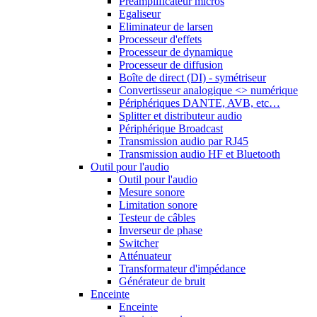
Préamplificateur micros
Egaliseur
Eliminateur de larsen
Processeur d'effets
Processeur de dynamique
Processeur de diffusion
Boîte de direct (DI) - symétriseur
Convertisseur analogique <> numérique
Périphériques DANTE, AVB, etc…
Splitter et distributeur audio
Périphérique Broadcast
Transmission audio par RJ45
Transmission audio HF et Bluetooth
Outil pour l'audio
Outil pour l'audio
Mesure sonore
Limitation sonore
Testeur de câbles
Inverseur de phase
Switcher
Atténuateur
Transformateur d'impédance
Générateur de bruit
Enceinte
Enceinte