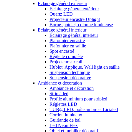
Eclairage général extérieur
Eclairage général extérieur
Quartz LED
Projecteur encastré Uplight
Borne, potelet, colonne lumineuse
Eclairage général intérieur
Eclairage général intérieur
Plafonnier encastré
Plafonnier en saillie
Spot encastré
Réglette complète
Projecteur sur rail
Hublot, Applique, Wall light en saillie
Suspension technique
Suspension décorative
Ambiance et décoration
Ambiance et décoration
Strip à led
Profilé aluminium pour stripled
Réglettes LED
TUB@LED, boîte ambre et Licialed
Cordon lumineux
Guirlande de bal
Led Neon Flex
Objet et mobilier décoratif