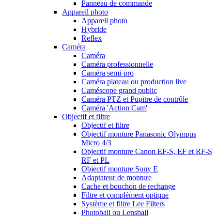
Panneau de commande
Appareil photo
Appareil photo
Hybride
Reflex
Caméra
Caméra
Caméra professionnelle
Caméra semi-pro
Caméra plateau ou production live
Caméscope grand public
Caméra PTZ et Pupitre de contrôle
Caméra 'Action Cam'
Objectif et filtre
Objectif et filtre
Objectif monture Panasonic Olympus
Micro 4/3
Objectif monture Canon EF-S, EF et RF-S
RF et PL
Objectif monture Sony E
Adaptateur de monture
Cache et bouchon de rechange
Filtre et complément optique
Système et filtre Lee Filters
Photoball ou Lensball