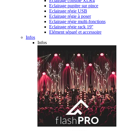
Eclairage console XLR4
Eclairage pupitre sur pince
Eclairage régie USB
Eclairage régie à poser
Eclairage régie multi-fonctions
Eclairage régie rack 19''
Elément séparé et accessoire
Infos
Infos