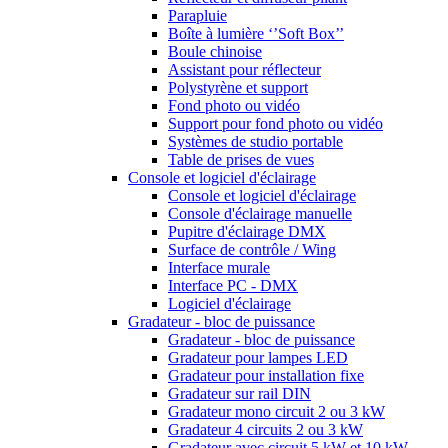
Parapluie
Boîte à lumière ‘’Soft Box’’
Boule chinoise
Assistant pour réflecteur
Polystyrène et support
Fond photo ou vidéo
Support pour fond photo ou vidéo
Systèmes de studio portable
Table de prises de vues
Console et logiciel d'éclairage
Console et logiciel d'éclairage
Console d'éclairage manuelle
Pupitre d'éclairage DMX
Surface de contrôle / Wing
Interface murale
Interface PC - DMX
Logiciel d'éclairage
Gradateur - bloc de puissance
Gradateur - bloc de puissance
Gradateur pour lampes LED
Gradateur pour installation fixe
Gradateur sur rail DIN
Gradateur mono circuit 2 ou 3 kW
Gradateur 4 circuits 2 ou 3 kW
Gradateur avec circuit 5 kW et 10 kW