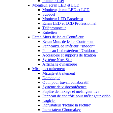
Pointeur laser
Moniteur, écran LED et LCD
Moniteur, écran LED et LCD
Support
Moniteur LED Broadcast
Ecran LED et LCD Professionnel
Téléprompteur
Entretien
Ecran Murs de led et Contrôleur
Ecran Murs de led et Contrôleur
PanneauxLed intérieur ‘’Indoor’’
Panneau Led extérieur ‘’Outdoor’’
Accessoire et supports de fixation
Système NovaStar
Affichage dynamique
Mixage et traitement
Mixage et traitement
Domotique
Outil pour travail collaboratif
Système de visioconférence
Pupitre de mixage et mélangeur live
Panneau de contrôle pour mélangeur vidéo
Logiciel
Incrustateur 'Picture in Picture'
Incrustateur Chromakey