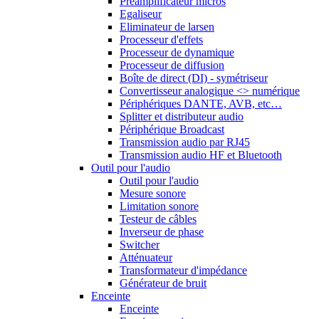
Préamplificateur micros
Egaliseur
Eliminateur de larsen
Processeur d'effets
Processeur de dynamique
Processeur de diffusion
Boîte de direct (DI) - symétriseur
Convertisseur analogique <> numérique
Périphériques DANTE, AVB, etc…
Splitter et distributeur audio
Périphérique Broadcast
Transmission audio par RJ45
Transmission audio HF et Bluetooth
Outil pour l'audio
Outil pour l'audio
Mesure sonore
Limitation sonore
Testeur de câbles
Inverseur de phase
Switcher
Atténuateur
Transformateur d'impédance
Générateur de bruit
Enceinte
Enceinte