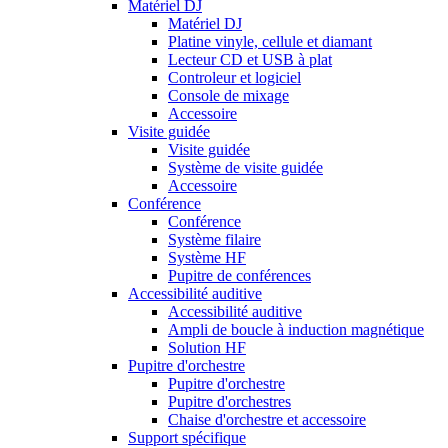
Matériel DJ
Matériel DJ
Platine vinyle, cellule et diamant
Lecteur CD et USB à plat
Controleur et logiciel
Console de mixage
Accessoire
Visite guidée
Visite guidée
Système de visite guidée
Accessoire
Conférence
Conférence
Système filaire
Système HF
Pupitre de conférences
Accessibilité auditive
Accessibilité auditive
Ampli de boucle à induction magnétique
Solution HF
Pupitre d'orchestre
Pupitre d'orchestre
Pupitre d'orchestres
Chaise d'orchestre et accessoire
Support spécifique