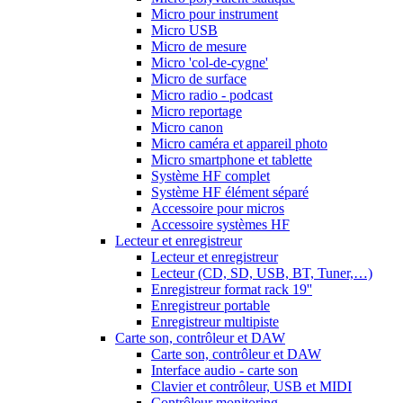
Micro pour instrument
Micro USB
Micro de mesure
Micro 'col-de-cygne'
Micro de surface
Micro radio - podcast
Micro reportage
Micro canon
Micro caméra et appareil photo
Micro smartphone et tablette
Système HF complet
Système HF élément séparé
Accessoire pour micros
Accessoire systèmes HF
Lecteur et enregistreur
Lecteur et enregistreur
Lecteur (CD, SD, USB, BT, Tuner,…)
Enregistreur format rack 19''
Enregistreur portable
Enregistreur multipiste
Carte son, contrôleur et DAW
Carte son, contrôleur et DAW
Interface audio - carte son
Clavier et contrôleur, USB et MIDI
Contrôleur monitoring