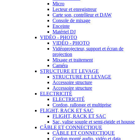
Micro
Lecteur et enregistreur
Carte son, contrôleur et DAW
Console de mixage
Enceinte
Matériel DJ
VIDÉO - PHOTO
VIDÉO - PHOTO
Vidéoprojecteur, support et écran de
projection
Mixage et traitement
Caméra
STRUCTURE ET LEVAGE
STRUCTURE ET LEVAGE
Accessoire structure
Accessoire structure
ELECTRICITÉ
ELECTRICITÉ
Cordon, rallonge et multiprise
FLIGHT, RACK ET SAC
FLIGHT, RACK ET SAC
Sac, valise souple et semi-rigide et housse
CÂBLE ET CONNECTIQUE
CÂBLE ET CONNECTIQUE
Cordon monté audio, vidéo et data