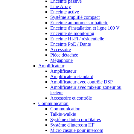
Enceinte passive
Line Array
Enceinte active
Système amplifié compact
Enceinte autonome sur batterie
Enceinte d'installation et ligne 100 V
Enceinte de monitoring
Enceinte Hi-Fi / résidentielle
Enceinte PoE / Dante
Accessoire
Pièce détachée
Mégaphone
Amplificateur
Amplificateur
Amplificateur standard
Amplificateur avec contrôle DSP
Amplificateur avec mixeur, zoneur ou
lecteur
Accessoire et contrôle
Communication
Communication
Talkie-walkie
Système d'intercom filaires
Système d'intercom HF
Micro casque pour intercom