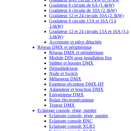
Gradateur 6 circuits de 6A (1.4kW)
Gradateur 6 circuits de 10A (2.3kW)
Gradateur 12 et 24 circuits 10A (2.3kW)
Gradateur 6 circuits 13A et 16A (3 à
3.6kW)
Gradateur 12 et 24 circuits 13A et 16A (3 à
3.6kW)
Accessoire et pièce détachée
Réseau DMX et périphérique
Réseau DMX et périphérique
Module DIN pour installation fixe
Splitter et booster DMX
Démultiplexeur
Node et Switch
Mélangeur DMX
Emetteur-récepteur DMX-HF
Adaptateur et bouchon DMX
Enregistreur DMX
Relais électromécanique
Testeur DMX
Eclairage console, régie, pupitre
Eclairage console, régie, pupitre
Eclairage console BNC
Eclairage console XLR3