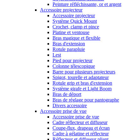
Peinture réfléchissante, or et argent
Accessoire projecteur
Accessoire projecteur
Système Quick Mount
Crochet, clamp et pince
Platine et ventouse
Bras magique et flexible
Bras d'extension
Rotule parapluie
Lest
Pied pour projecteur
Colonne télescopique
Barre pour plusieurs projecteurs
Spigot, tourelle et adaptateur
Rotule grip et bras d'extension
Système girafe et Light Boom
Bras de déport
Bras de réglage pour pantographe
Divers accessoire
Accessoire prise de vue
Accessoire prise de vue
Cadre réflecteur et diffuseur
Coupe-flux, drapeau et écran
Cadre à gélatine et réflecteur
Réflecteur et diffuseur pliant