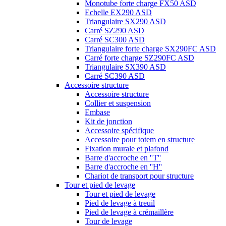
Monotube forte charge FX50 ASD
Echelle EX290 ASD
Triangulaire SX290 ASD
Carré SZ290 ASD
Carré SC300 ASD
Triangulaire forte charge SX290FC ASD
Carré forte charge SZ290FC ASD
Triangulaire SX390 ASD
Carré SC390 ASD
Accessoire structure
Accessoire structure
Collier et suspension
Embase
Kit de jonction
Accessoire spécifique
Accessoire pour totem en structure
Fixation murale et plafond
Barre d'accroche en ''T''
Barre d'accroche en ''H''
Chariot de transport pour structure
Tour et pied de levage
Tour et pied de levage
Pied de levage à treuil
Pied de levage à crémaillère
Tour de levage