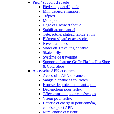
Pied / support d'épaule
Pied / support d'épaule
Mini-trépied et support
Trépied
Monopode
Cage et Crosse d'épaule
Stabilisateur manuel
Tête, rotule, plateau rapide et vis
Elément séparé et accessoire
Niveau à bulles
Slider ou Travelling de table
Skate dolly
Système de travelling
Support et barette Griffe Flash - Hot Shoe
& Cold Shoe
Accessoire APN et caméra
Accessoire APN et caméra
Sangle d'épaule et courroies
Housse de protection et anti-pluie
Déclencheur pour reflex
Télécommande pour caméscopes
Viseur pour reflex
Batterie et chargeur pour caméra,
caméscope et APN
Mire, charte et testeur