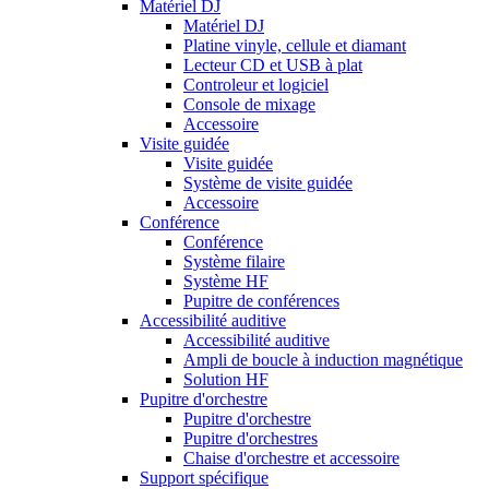
Matériel DJ
Matériel DJ
Platine vinyle, cellule et diamant
Lecteur CD et USB à plat
Controleur et logiciel
Console de mixage
Accessoire
Visite guidée
Visite guidée
Système de visite guidée
Accessoire
Conférence
Conférence
Système filaire
Système HF
Pupitre de conférences
Accessibilité auditive
Accessibilité auditive
Ampli de boucle à induction magnétique
Solution HF
Pupitre d'orchestre
Pupitre d'orchestre
Pupitre d'orchestres
Chaise d'orchestre et accessoire
Support spécifique