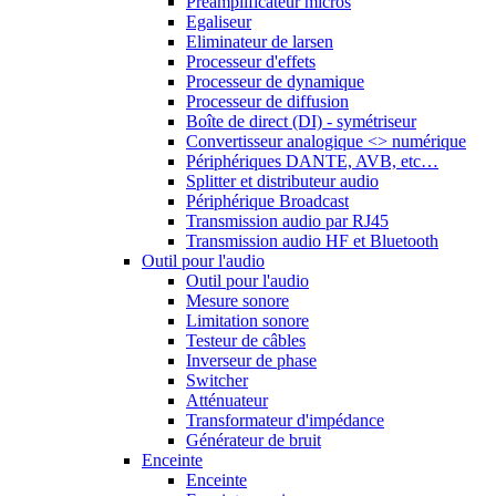
Préamplificateur micros
Egaliseur
Eliminateur de larsen
Processeur d'effets
Processeur de dynamique
Processeur de diffusion
Boîte de direct (DI) - symétriseur
Convertisseur analogique <> numérique
Périphériques DANTE, AVB, etc…
Splitter et distributeur audio
Périphérique Broadcast
Transmission audio par RJ45
Transmission audio HF et Bluetooth
Outil pour l'audio
Outil pour l'audio
Mesure sonore
Limitation sonore
Testeur de câbles
Inverseur de phase
Switcher
Atténuateur
Transformateur d'impédance
Générateur de bruit
Enceinte
Enceinte