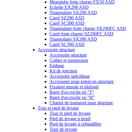
Monotube forte charge FX50 ASD
Echelle EX290 ASD
Triangulaire SX290 ASD
Carré SZ290 ASD
Carré SC300 ASD
Triangulaire forte charge SX290FC ASD
Carré forte charge SZ290FC ASD
Triangulaire SX390 ASD
Carré SC390 ASD
Accessoire structure
Accessoire structure
Collier et suspension
Embase
Kit de jonction
Accessoire spécifique
Accessoire pour totem en structure
Fixation murale et plafond
Barre d'accroche en ''T''
Barre d'accroche en ''H''
Chariot de transport pour structure
Tour et pied de levage
Tour et pied de levage
Pied de levage à treuil
Pied de levage à crémaillère
Tour de levage