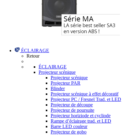
ÉCLAIRAGE
Retour
ÉCLAIRAGE
Projecteur scénique
Projecteur scénique
Projecteur PAR
Blinder
Projecteur scénique à effet décoratif
Projecteur PC / Fresnel Trad. et LED
Projecteur de découpe
Projecteur de poursuite
Projecteur horiziode et cycliode
Rampe d’éclairage trad. et LED
Barre LED couleur
Projecteur de gobo