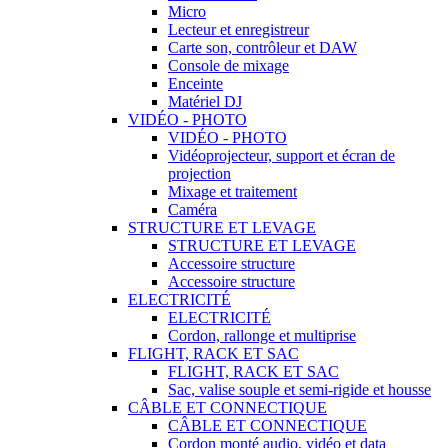
Micro
Lecteur et enregistreur
Carte son, contrôleur et DAW
Console de mixage
Enceinte
Matériel DJ
VIDÉO - PHOTO
VIDÉO - PHOTO
Vidéoprojecteur, support et écran de
projection
Mixage et traitement
Caméra
STRUCTURE ET LEVAGE
STRUCTURE ET LEVAGE
Accessoire structure
Accessoire structure
ELECTRICITÉ
ELECTRICITÉ
Cordon, rallonge et multiprise
FLIGHT, RACK ET SAC
FLIGHT, RACK ET SAC
Sac, valise souple et semi-rigide et housse
CÂBLE ET CONNECTIQUE
CÂBLE ET CONNECTIQUE
Cordon monté audio, vidéo et data