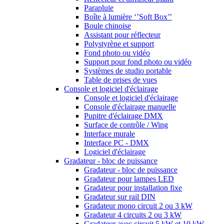
Parapluie
Boîte à lumière ‘’Soft Box’’
Boule chinoise
Assistant pour réflecteur
Polystyrène et support
Fond photo ou vidéo
Support pour fond photo ou vidéo
Systèmes de studio portable
Table de prises de vues
Console et logiciel d'éclairage
Console et logiciel d'éclairage
Console d'éclairage manuelle
Pupitre d'éclairage DMX
Surface de contrôle / Wing
Interface murale
Interface PC - DMX
Logiciel d'éclairage
Gradateur - bloc de puissance
Gradateur - bloc de puissance
Gradateur pour lampes LED
Gradateur pour installation fixe
Gradateur sur rail DIN
Gradateur mono circuit 2 ou 3 kW
Gradateur 4 circuits 2 ou 3 kW
Gradateur avec circuit 5 kW et 10 kW