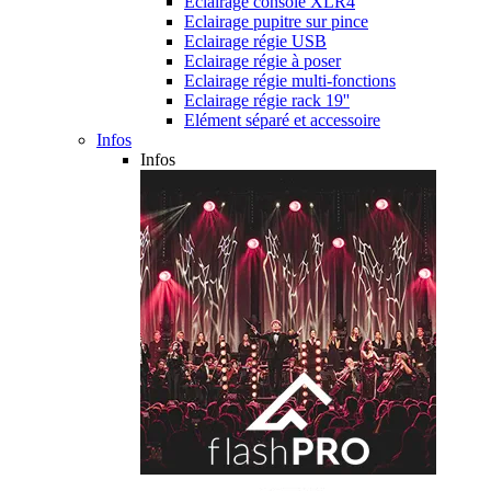
Eclairage console XLR4
Eclairage pupitre sur pince
Eclairage régie USB
Eclairage régie à poser
Eclairage régie multi-fonctions
Eclairage régie rack 19''
Elément séparé et accessoire
Infos
Infos