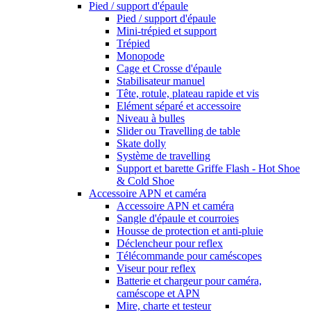
Pied / support d'épaule
Pied / support d'épaule
Mini-trépied et support
Trépied
Monopode
Cage et Crosse d'épaule
Stabilisateur manuel
Tête, rotule, plateau rapide et vis
Elément séparé et accessoire
Niveau à bulles
Slider ou Travelling de table
Skate dolly
Système de travelling
Support et barette Griffe Flash - Hot Shoe
& Cold Shoe
Accessoire APN et caméra
Accessoire APN et caméra
Sangle d'épaule et courroies
Housse de protection et anti-pluie
Déclencheur pour reflex
Télécommande pour caméscopes
Viseur pour reflex
Batterie et chargeur pour caméra,
caméscope et APN
Mire, charte et testeur