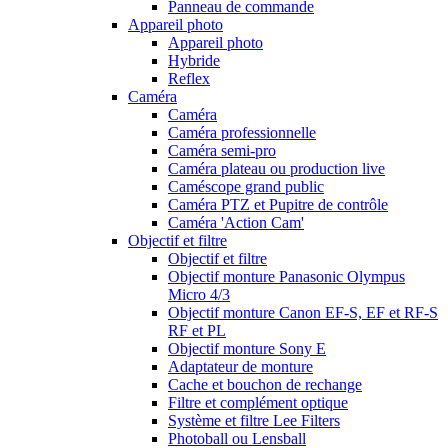
Panneau de commande
Appareil photo
Appareil photo
Hybride
Reflex
Caméra
Caméra
Caméra professionnelle
Caméra semi-pro
Caméra plateau ou production live
Caméscope grand public
Caméra PTZ et Pupitre de contrôle
Caméra 'Action Cam'
Objectif et filtre
Objectif et filtre
Objectif monture Panasonic Olympus
Micro 4/3
Objectif monture Canon EF-S, EF et RF-S
RF et PL
Objectif monture Sony E
Adaptateur de monture
Cache et bouchon de rechange
Filtre et complément optique
Système et filtre Lee Filters
Photoball ou Lensball