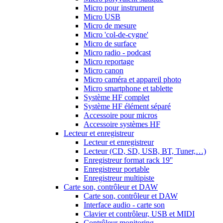
Micro pour instrument
Micro USB
Micro de mesure
Micro 'col-de-cygne'
Micro de surface
Micro radio - podcast
Micro reportage
Micro canon
Micro caméra et appareil photo
Micro smartphone et tablette
Système HF complet
Système HF élément séparé
Accessoire pour micros
Accessoire systèmes HF
Lecteur et enregistreur
Lecteur et enregistreur
Lecteur (CD, SD, USB, BT, Tuner,…)
Enregistreur format rack 19''
Enregistreur portable
Enregistreur multipiste
Carte son, contrôleur et DAW
Carte son, contrôleur et DAW
Interface audio - carte son
Clavier et contrôleur, USB et MIDI
Contrôleur monitoring