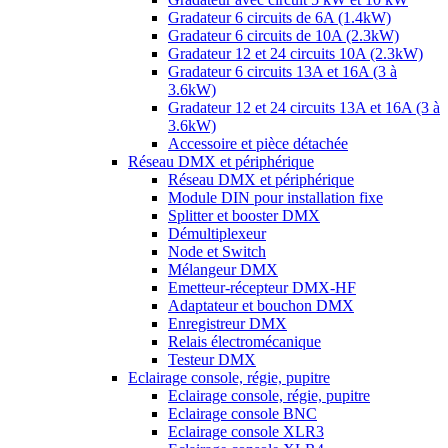
Gradateur 6 circuits de 6A (1.4kW)
Gradateur 6 circuits de 10A (2.3kW)
Gradateur 12 et 24 circuits 10A (2.3kW)
Gradateur 6 circuits 13A et 16A (3 à
3.6kW)
Gradateur 12 et 24 circuits 13A et 16A (3 à
3.6kW)
Accessoire et pièce détachée
Réseau DMX et périphérique
Réseau DMX et périphérique
Module DIN pour installation fixe
Splitter et booster DMX
Démultiplexeur
Node et Switch
Mélangeur DMX
Emetteur-récepteur DMX-HF
Adaptateur et bouchon DMX
Enregistreur DMX
Relais électromécanique
Testeur DMX
Eclairage console, régie, pupitre
Eclairage console, régie, pupitre
Eclairage console BNC
Eclairage console XLR3