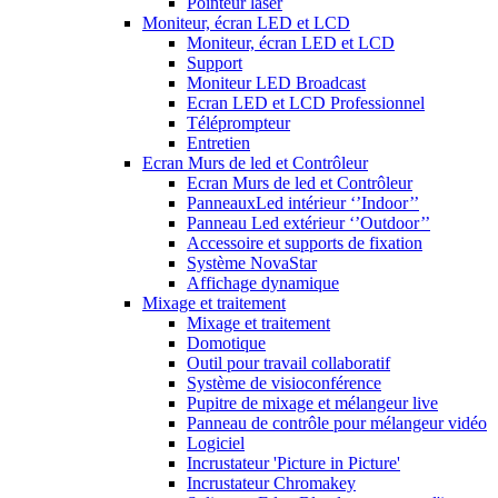
Pointeur laser
Moniteur, écran LED et LCD
Moniteur, écran LED et LCD
Support
Moniteur LED Broadcast
Ecran LED et LCD Professionnel
Téléprompteur
Entretien
Ecran Murs de led et Contrôleur
Ecran Murs de led et Contrôleur
PanneauxLed intérieur ‘’Indoor’’
Panneau Led extérieur ‘’Outdoor’’
Accessoire et supports de fixation
Système NovaStar
Affichage dynamique
Mixage et traitement
Mixage et traitement
Domotique
Outil pour travail collaboratif
Système de visioconférence
Pupitre de mixage et mélangeur live
Panneau de contrôle pour mélangeur vidéo
Logiciel
Incrustateur 'Picture in Picture'
Incrustateur Chromakey