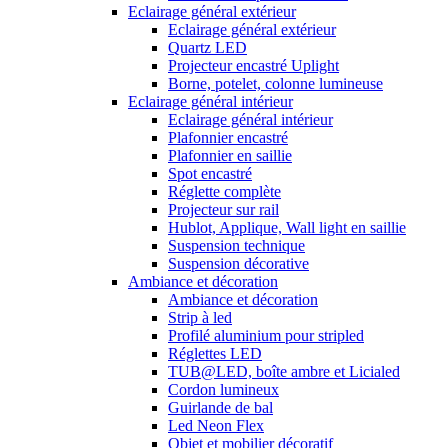
Eclairage général extérieur
Eclairage général extérieur
Quartz LED
Projecteur encastré Uplight
Borne, potelet, colonne lumineuse
Eclairage général intérieur
Eclairage général intérieur
Plafonnier encastré
Plafonnier en saillie
Spot encastré
Réglette complète
Projecteur sur rail
Hublot, Applique, Wall light en saillie
Suspension technique
Suspension décorative
Ambiance et décoration
Ambiance et décoration
Strip à led
Profilé aluminium pour stripled
Réglettes LED
TUB@LED, boîte ambre et Licialed
Cordon lumineux
Guirlande de bal
Led Neon Flex
Objet et mobilier décoratif