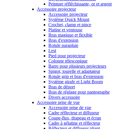
Peinture réfléchissante, or et argent
Accessoire projecteur
Accessoire projecteur
Système Quick Mount
Crochet, clamp et pince
Platine et ventouse
Bras magique et flexible
Bras d'extension
Rotule parapluie
Lest
Pied pour projecteur
Colonne télescopique
Barre pour plusieurs projecteurs
Spigot, tourelle et adaptateur
Rotule grip et bras d'extension
Système girafe et Light Boom
Bras de déport
Bras de réglage pour pantographe
Divers accessoire
Accessoire prise de vue
Accessoire prise de vue
Cadre réflecteur et diffuseur
Coupe-flux, drapeau et écran
Cadre à gélatine et réflecteur
Réflecteur et diffuseur pliant