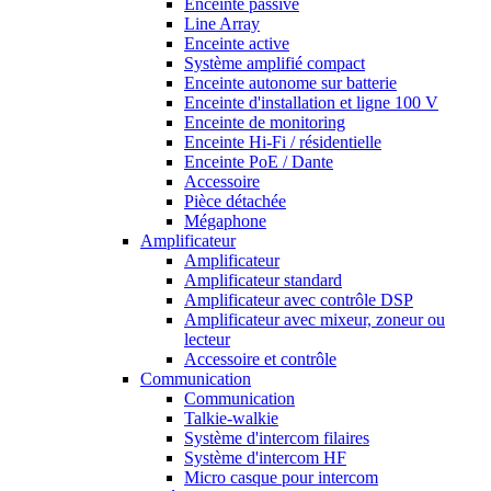
Enceinte passive
Line Array
Enceinte active
Système amplifié compact
Enceinte autonome sur batterie
Enceinte d'installation et ligne 100 V
Enceinte de monitoring
Enceinte Hi-Fi / résidentielle
Enceinte PoE / Dante
Accessoire
Pièce détachée
Mégaphone
Amplificateur
Amplificateur
Amplificateur standard
Amplificateur avec contrôle DSP
Amplificateur avec mixeur, zoneur ou
lecteur
Accessoire et contrôle
Communication
Communication
Talkie-walkie
Système d'intercom filaires
Système d'intercom HF
Micro casque pour intercom