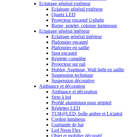
Eclairage général extérieur
Eclairage général extérieur
Quartz LED
Projecteur encastré Uplight
Borne, potelet, colonne lumineuse
Eclairage général intérieur
Eclairage général intérieur
Plafonnier encastré
Plafonnier en saillie
Spot encastré
Réglette complète
Projecteur sur rail
Hublot, Applique, Wall light en saillie
Suspension technique
Suspension décorative
Ambiance et décoration
Ambiance et décoration
Strip à led
Profilé aluminium pour stripled
Réglettes LED
TUB@LED, boîte ambre et Licialed
Cordon lumineux
Guirlande de bal
Led Neon Flex
Objet et mobilier décoratif