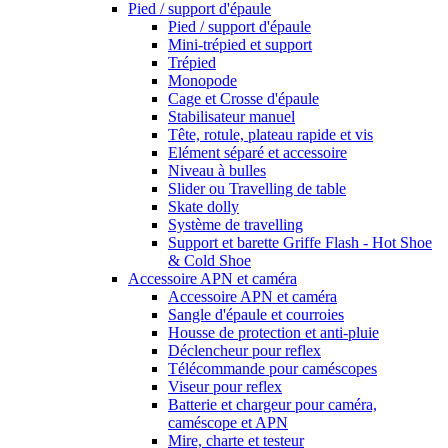
Pied / support d'épaule
Pied / support d'épaule
Mini-trépied et support
Trépied
Monopode
Cage et Crosse d'épaule
Stabilisateur manuel
Tête, rotule, plateau rapide et vis
Elément séparé et accessoire
Niveau à bulles
Slider ou Travelling de table
Skate dolly
Système de travelling
Support et barette Griffe Flash - Hot Shoe
& Cold Shoe
Accessoire APN et caméra
Accessoire APN et caméra
Sangle d'épaule et courroies
Housse de protection et anti-pluie
Déclencheur pour reflex
Télécommande pour caméscopes
Viseur pour reflex
Batterie et chargeur pour caméra,
caméscope et APN
Mire, charte et testeur