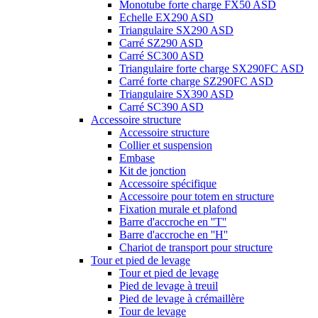
Monotube forte charge FX50 ASD
Echelle EX290 ASD
Triangulaire SX290 ASD
Carré SZ290 ASD
Carré SC300 ASD
Triangulaire forte charge SX290FC ASD
Carré forte charge SZ290FC ASD
Triangulaire SX390 ASD
Carré SC390 ASD
Accessoire structure
Accessoire structure
Collier et suspension
Embase
Kit de jonction
Accessoire spécifique
Accessoire pour totem en structure
Fixation murale et plafond
Barre d'accroche en ''T''
Barre d'accroche en ''H''
Chariot de transport pour structure
Tour et pied de levage
Tour et pied de levage
Pied de levage à treuil
Pied de levage à crémaillère
Tour de levage