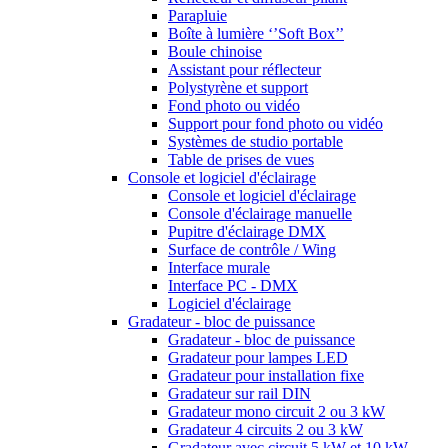
Parapluie
Boîte à lumière ‘’Soft Box’’
Boule chinoise
Assistant pour réflecteur
Polystyrène et support
Fond photo ou vidéo
Support pour fond photo ou vidéo
Systèmes de studio portable
Table de prises de vues
Console et logiciel d'éclairage
Console et logiciel d'éclairage
Console d'éclairage manuelle
Pupitre d'éclairage DMX
Surface de contrôle / Wing
Interface murale
Interface PC - DMX
Logiciel d'éclairage
Gradateur - bloc de puissance
Gradateur - bloc de puissance
Gradateur pour lampes LED
Gradateur pour installation fixe
Gradateur sur rail DIN
Gradateur mono circuit 2 ou 3 kW
Gradateur 4 circuits 2 ou 3 kW
Gradateur avec circuit 5 kW et 10 kW