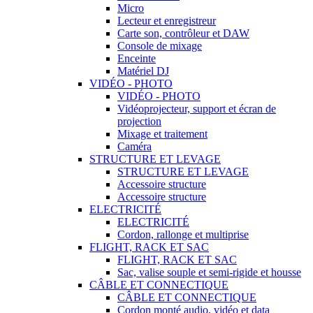
Micro
Lecteur et enregistreur
Carte son, contrôleur et DAW
Console de mixage
Enceinte
Matériel DJ
VIDÉO - PHOTO
VIDÉO - PHOTO
Vidéoprojecteur, support et écran de
projection
Mixage et traitement
Caméra
STRUCTURE ET LEVAGE
STRUCTURE ET LEVAGE
Accessoire structure
Accessoire structure
ELECTRICITÉ
ELECTRICITÉ
Cordon, rallonge et multiprise
FLIGHT, RACK ET SAC
FLIGHT, RACK ET SAC
Sac, valise souple et semi-rigide et housse
CÂBLE ET CONNECTIQUE
CÂBLE ET CONNECTIQUE
Cordon monté audio, vidéo et data