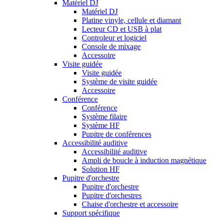
Matériel DJ
Matériel DJ
Platine vinyle, cellule et diamant
Lecteur CD et USB à plat
Controleur et logiciel
Console de mixage
Accessoire
Visite guidée
Visite guidée
Système de visite guidée
Accessoire
Conférence
Conférence
Système filaire
Système HF
Pupitre de conférences
Accessibilité auditive
Accessibilité auditive
Ampli de boucle à induction magnétique
Solution HF
Pupitre d'orchestre
Pupitre d'orchestre
Pupitre d'orchestres
Chaise d'orchestre et accessoire
Support spécifique