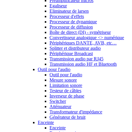
Préamplificateur micros
Egaliseur
Eliminateur de larsen
Processeur d'effets
Processeur de dynamique
Processeur de diffusion
Boîte de direct (DI) - symétriseur
Convertisseur analogique <> numérique
Périphériques DANTE, AVB, etc…
Splitter et distributeur audio
Périphérique Broadcast
Transmission audio par RJ45
Transmission audio HF et Bluetooth
Outil pour l'audio
Outil pour l'audio
Mesure sonore
Limitation sonore
Testeur de câbles
Inverseur de phase
Switcher
Atténuateur
Transformateur d'impédance
Générateur de bruit
Enceinte
Enceinte