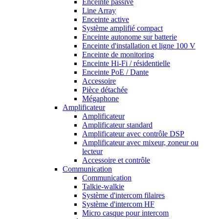
Enceinte passive
Line Array
Enceinte active
Système amplifié compact
Enceinte autonome sur batterie
Enceinte d'installation et ligne 100 V
Enceinte de monitoring
Enceinte Hi-Fi / résidentielle
Enceinte PoE / Dante
Accessoire
Pièce détachée
Mégaphone
Amplificateur
Amplificateur
Amplificateur standard
Amplificateur avec contrôle DSP
Amplificateur avec mixeur, zoneur ou
lecteur
Accessoire et contrôle
Communication
Communication
Talkie-walkie
Système d'intercom filaires
Système d'intercom HF
Micro casque pour intercom