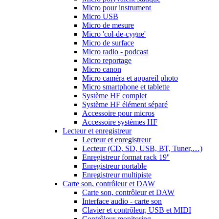
Micro pour instrument
Micro USB
Micro de mesure
Micro 'col-de-cygne'
Micro de surface
Micro radio - podcast
Micro reportage
Micro canon
Micro caméra et appareil photo
Micro smartphone et tablette
Système HF complet
Système HF élément séparé
Accessoire pour micros
Accessoire systèmes HF
Lecteur et enregistreur
Lecteur et enregistreur
Lecteur (CD, SD, USB, BT, Tuner,…)
Enregistreur format rack 19''
Enregistreur portable
Enregistreur multipiste
Carte son, contrôleur et DAW
Carte son, contrôleur et DAW
Interface audio - carte son
Clavier et contrôleur, USB et MIDI
Contrôleur monitoring