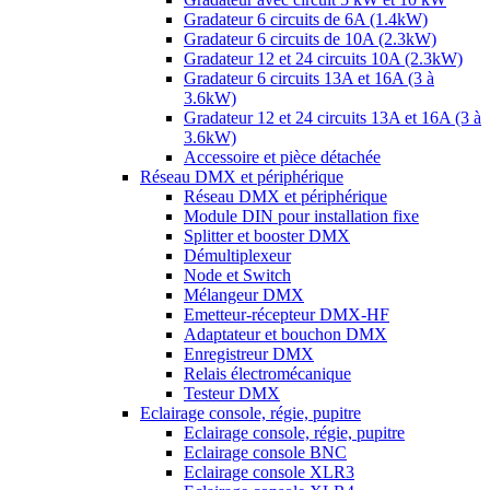
Gradateur 6 circuits de 6A (1.4kW)
Gradateur 6 circuits de 10A (2.3kW)
Gradateur 12 et 24 circuits 10A (2.3kW)
Gradateur 6 circuits 13A et 16A (3 à
3.6kW)
Gradateur 12 et 24 circuits 13A et 16A (3 à
3.6kW)
Accessoire et pièce détachée
Réseau DMX et périphérique
Réseau DMX et périphérique
Module DIN pour installation fixe
Splitter et booster DMX
Démultiplexeur
Node et Switch
Mélangeur DMX
Emetteur-récepteur DMX-HF
Adaptateur et bouchon DMX
Enregistreur DMX
Relais électromécanique
Testeur DMX
Eclairage console, régie, pupitre
Eclairage console, régie, pupitre
Eclairage console BNC
Eclairage console XLR3