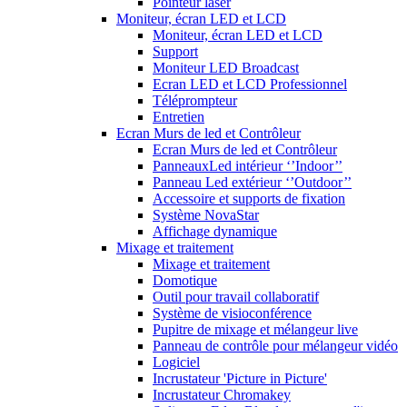
Pointeur laser
Moniteur, écran LED et LCD
Moniteur, écran LED et LCD
Support
Moniteur LED Broadcast
Ecran LED et LCD Professionnel
Téléprompteur
Entretien
Ecran Murs de led et Contrôleur
Ecran Murs de led et Contrôleur
PanneauxLed intérieur ‘’Indoor’’
Panneau Led extérieur ‘’Outdoor’’
Accessoire et supports de fixation
Système NovaStar
Affichage dynamique
Mixage et traitement
Mixage et traitement
Domotique
Outil pour travail collaboratif
Système de visioconférence
Pupitre de mixage et mélangeur live
Panneau de contrôle pour mélangeur vidéo
Logiciel
Incrustateur 'Picture in Picture'
Incrustateur Chromakey