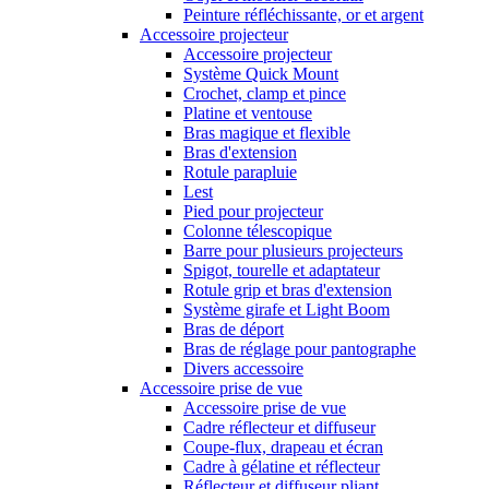
Peinture réfléchissante, or et argent
Accessoire projecteur
Accessoire projecteur
Système Quick Mount
Crochet, clamp et pince
Platine et ventouse
Bras magique et flexible
Bras d'extension
Rotule parapluie
Lest
Pied pour projecteur
Colonne télescopique
Barre pour plusieurs projecteurs
Spigot, tourelle et adaptateur
Rotule grip et bras d'extension
Système girafe et Light Boom
Bras de déport
Bras de réglage pour pantographe
Divers accessoire
Accessoire prise de vue
Accessoire prise de vue
Cadre réflecteur et diffuseur
Coupe-flux, drapeau et écran
Cadre à gélatine et réflecteur
Réflecteur et diffuseur pliant