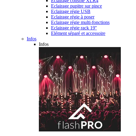
Eclairage console XLR4
Eclairage pupitre sur pince
Eclairage régie USB
Eclairage régie à poser
Eclairage régie multi-fonctions
Eclairage régie rack 19''
Elément séparé et accessoire
Infos
Infos