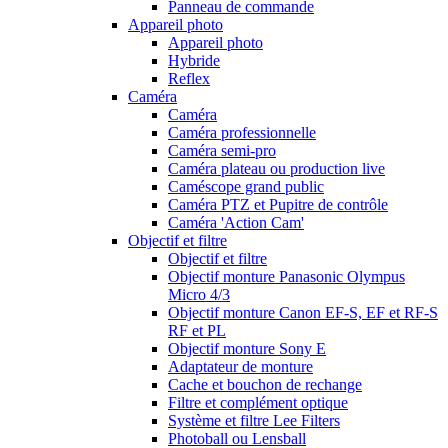
Panneau de commande
Appareil photo
Appareil photo
Hybride
Reflex
Caméra
Caméra
Caméra professionnelle
Caméra semi-pro
Caméra plateau ou production live
Caméscope grand public
Caméra PTZ et Pupitre de contrôle
Caméra 'Action Cam'
Objectif et filtre
Objectif et filtre
Objectif monture Panasonic Olympus
Micro 4/3
Objectif monture Canon EF-S, EF et RF-S
RF et PL
Objectif monture Sony E
Adaptateur de monture
Cache et bouchon de rechange
Filtre et complément optique
Système et filtre Lee Filters
Photoball ou Lensball