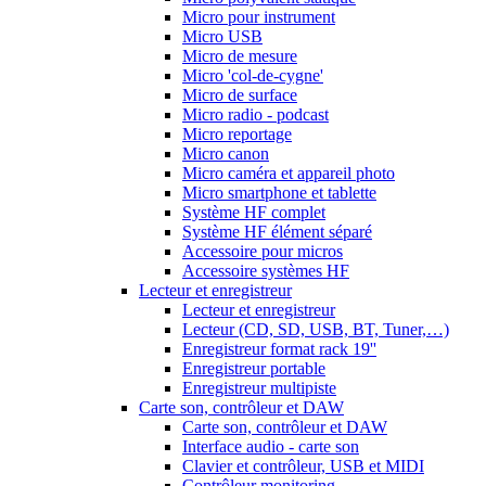
Micro pour instrument
Micro USB
Micro de mesure
Micro 'col-de-cygne'
Micro de surface
Micro radio - podcast
Micro reportage
Micro canon
Micro caméra et appareil photo
Micro smartphone et tablette
Système HF complet
Système HF élément séparé
Accessoire pour micros
Accessoire systèmes HF
Lecteur et enregistreur
Lecteur et enregistreur
Lecteur (CD, SD, USB, BT, Tuner,…)
Enregistreur format rack 19''
Enregistreur portable
Enregistreur multipiste
Carte son, contrôleur et DAW
Carte son, contrôleur et DAW
Interface audio - carte son
Clavier et contrôleur, USB et MIDI
Contrôleur monitoring