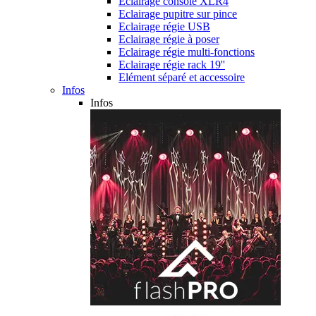
Eclairage console XLR4
Eclairage pupitre sur pince
Eclairage régie USB
Eclairage régie à poser
Eclairage régie multi-fonctions
Eclairage régie rack 19''
Elément séparé et accessoire
Infos
Infos