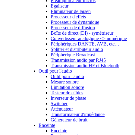
Préamplificateur micros
Egaliseur
Eliminateur de larsen
Processeur d'effets
Processeur de dynamique
Processeur de diffusion
Boîte de direct (DI) - symétriseur
Convertisseur analogique <> numérique
Périphériques DANTE, AVB, etc…
Splitter et distributeur audio
Périphérique Broadcast
Transmission audio par RJ45
Transmission audio HF et Bluetooth
Outil pour l'audio
Outil pour l'audio
Mesure sonore
Limitation sonore
Testeur de câbles
Inverseur de phase
Switcher
Atténuateur
Transformateur d'impédance
Générateur de bruit
Enceinte
Enceinte