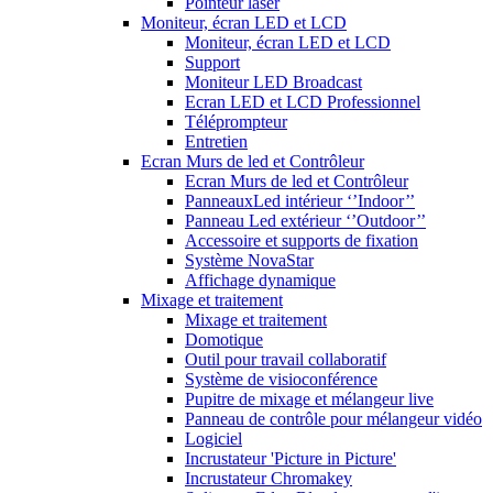
Pointeur laser
Moniteur, écran LED et LCD
Moniteur, écran LED et LCD
Support
Moniteur LED Broadcast
Ecran LED et LCD Professionnel
Téléprompteur
Entretien
Ecran Murs de led et Contrôleur
Ecran Murs de led et Contrôleur
PanneauxLed intérieur ‘’Indoor’’
Panneau Led extérieur ‘’Outdoor’’
Accessoire et supports de fixation
Système NovaStar
Affichage dynamique
Mixage et traitement
Mixage et traitement
Domotique
Outil pour travail collaboratif
Système de visioconférence
Pupitre de mixage et mélangeur live
Panneau de contrôle pour mélangeur vidéo
Logiciel
Incrustateur 'Picture in Picture'
Incrustateur Chromakey