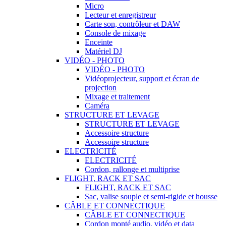
Micro
Lecteur et enregistreur
Carte son, contrôleur et DAW
Console de mixage
Enceinte
Matériel DJ
VIDÉO - PHOTO
VIDÉO - PHOTO
Vidéoprojecteur, support et écran de
projection
Mixage et traitement
Caméra
STRUCTURE ET LEVAGE
STRUCTURE ET LEVAGE
Accessoire structure
Accessoire structure
ELECTRICITÉ
ELECTRICITÉ
Cordon, rallonge et multiprise
FLIGHT, RACK ET SAC
FLIGHT, RACK ET SAC
Sac, valise souple et semi-rigide et housse
CÂBLE ET CONNECTIQUE
CÂBLE ET CONNECTIQUE
Cordon monté audio, vidéo et data