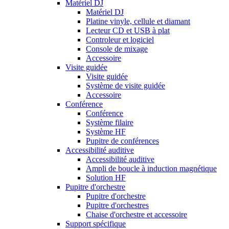
Matériel DJ
Matériel DJ
Platine vinyle, cellule et diamant
Lecteur CD et USB à plat
Controleur et logiciel
Console de mixage
Accessoire
Visite guidée
Visite guidée
Système de visite guidée
Accessoire
Conférence
Conférence
Système filaire
Système HF
Pupitre de conférences
Accessibilité auditive
Accessibilité auditive
Ampli de boucle à induction magnétique
Solution HF
Pupitre d'orchestre
Pupitre d'orchestre
Pupitre d'orchestres
Chaise d'orchestre et accessoire
Support spécifique