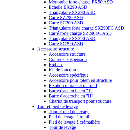
Monotube forte charge FX50 ASD
Echelle EX290 ASD
Triangulaire SX290 ASD
Carré SZ290 ASD
Carré SC300 ASD
Triangulaire forte charge SX290FC ASD
Carré forte charge SZ290FC ASD
Triangulaire SX390 ASD
Carré SC390 ASD
Accessoire structure
Accessoire structure
Collier et suspension
Embase
Kit de jonction
Accessoire spécifique
Accessoire pour totem en structure
Fixation murale et plafond
Barre d'accroche en ''T''
Barre d'accroche en ''H''
Chariot de transport pour structure
Tour et pied de levage
Tour et pied de levage
Pied de levage à treuil
Pied de levage à crémaillère
Tour de levage