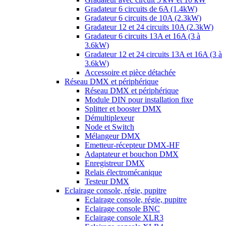
Gradateur 6 circuits de 6A (1.4kW)
Gradateur 6 circuits de 10A (2.3kW)
Gradateur 12 et 24 circuits 10A (2.3kW)
Gradateur 6 circuits 13A et 16A (3 à
3.6kW)
Gradateur 12 et 24 circuits 13A et 16A (3 à
3.6kW)
Accessoire et pièce détachée
Réseau DMX et périphérique
Réseau DMX et périphérique
Module DIN pour installation fixe
Splitter et booster DMX
Démultiplexeur
Node et Switch
Mélangeur DMX
Emetteur-récepteur DMX-HF
Adaptateur et bouchon DMX
Enregistreur DMX
Relais électromécanique
Testeur DMX
Eclairage console, régie, pupitre
Eclairage console, régie, pupitre
Eclairage console BNC
Eclairage console XLR3