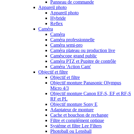
Panneau de commande
Appareil photo
Appareil photo
Hybride
Reflex
Caméra
Caméra
Caméra professionnelle
Caméra semi-pro
Caméra plateau ou production live
Caméscope grand public
Caméra PTZ et Pupitre de contrôle
Caméra 'Action Cam'
Objectif et filtre
Objectif et filtre
Objectif monture Panasonic Olympus
Micro 4/3
Objectif monture Canon EF-S, EF et RF-S
RF et PL
Objectif monture Sony E
Adaptateur de monture
Cache et bouchon de rechange
Filtre et complément optique
Système et filtre Lee Filters
Photoball ou Lensball