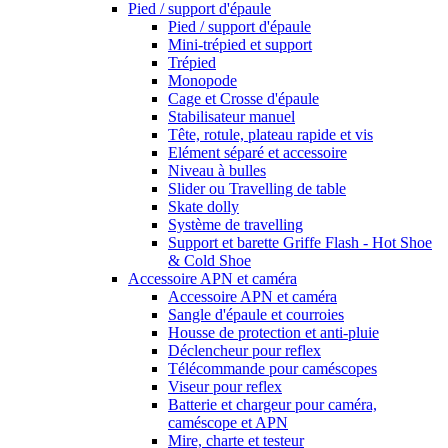
Pied / support d'épaule
Pied / support d'épaule
Mini-trépied et support
Trépied
Monopode
Cage et Crosse d'épaule
Stabilisateur manuel
Tête, rotule, plateau rapide et vis
Elément séparé et accessoire
Niveau à bulles
Slider ou Travelling de table
Skate dolly
Système de travelling
Support et barette Griffe Flash - Hot Shoe
& Cold Shoe
Accessoire APN et caméra
Accessoire APN et caméra
Sangle d'épaule et courroies
Housse de protection et anti-pluie
Déclencheur pour reflex
Télécommande pour caméscopes
Viseur pour reflex
Batterie et chargeur pour caméra,
caméscope et APN
Mire, charte et testeur