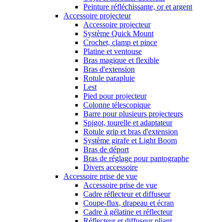
Peinture réfléchissante, or et argent
Accessoire projecteur
Accessoire projecteur
Système Quick Mount
Crochet, clamp et pince
Platine et ventouse
Bras magique et flexible
Bras d'extension
Rotule parapluie
Lest
Pied pour projecteur
Colonne télescopique
Barre pour plusieurs projecteurs
Spigot, tourelle et adaptateur
Rotule grip et bras d'extension
Système girafe et Light Boom
Bras de déport
Bras de réglage pour pantographe
Divers accessoire
Accessoire prise de vue
Accessoire prise de vue
Cadre réflecteur et diffuseur
Coupe-flux, drapeau et écran
Cadre à gélatine et réflecteur
Réflecteur et diffuseur pliant