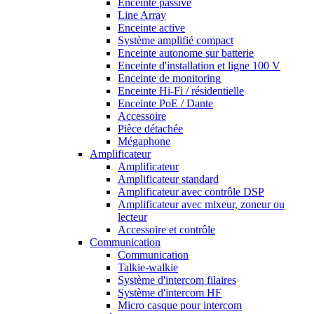
Enceinte passive
Line Array
Enceinte active
Système amplifié compact
Enceinte autonome sur batterie
Enceinte d'installation et ligne 100 V
Enceinte de monitoring
Enceinte Hi-Fi / résidentielle
Enceinte PoE / Dante
Accessoire
Pièce détachée
Mégaphone
Amplificateur
Amplificateur
Amplificateur standard
Amplificateur avec contrôle DSP
Amplificateur avec mixeur, zoneur ou
lecteur
Accessoire et contrôle
Communication
Communication
Talkie-walkie
Système d'intercom filaires
Système d'intercom HF
Micro casque pour intercom