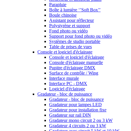
Parapluie
Boîte à lumière ‘’Soft Box’’
Boule chinoise
Assistant pour réflecteur
Polystyrène et support
Fond photo ou vidéo
Support pour fond photo ou vidéo
Systèmes de studio portable
Table de prises de vues
Console et logiciel d'éclairage
Console et logiciel d'éclairage
Console d'éclairage manuelle
Pupitre d'éclairage DMX
Surface de contrôle / Wing
Interface murale
Interface PC - DMX
Logiciel d'éclairage
Gradateur - bloc de puissance
Gradateur - bloc de puissance
Gradateur pour lampes LED
Gradateur pour installation fixe
Gradateur sur rail DIN
Gradateur mono circuit 2 ou 3 kW
Gradateur 4 circuits 2 ou 3 kW
Gradateur avec circuit 5 kW et 10 kW