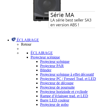
ÉCLAIRAGE
Retour
ÉCLAIRAGE
Projecteur scénique
Projecteur scénique
Projecteur PAR
Blinder
Projecteur scénique à effet décoratif
Projecteur PC / Fresnel Trad. et LED
Projecteur de découpe
Projecteur de poursuite
Projecteur horiziode et cycliode
Rampe d’éclairage trad. et LED
Barre LED couleur
Projecteur de gobo