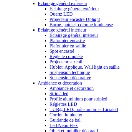
Eclairage général extérieur
Eclairage général extérieur
Quartz LED
Projecteur encastré Uplight
Borne, potelet, colonne lumineuse
Eclairage général intérieur
Eclairage général intérieur
Plafonnier encastré
Plafonnier en saillie
Spot encastré
Réglette complète
Projecteur sur rail
Hublot, Applique, Wall light en saillie
Suspension technique
Suspension décorative
Ambiance et décoration
Ambiance et décoration
Strip à led
Profilé aluminium pour stripled
Réglettes LED
TUB@LED, boîte ambre et Licialed
Cordon lumineux
Guirlande de bal
Led Neon Flex
Objet et mobilier décoratif