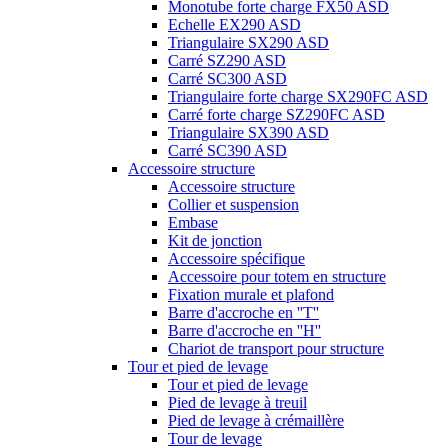
Monotube forte charge FX50 ASD
Echelle EX290 ASD
Triangulaire SX290 ASD
Carré SZ290 ASD
Carré SC300 ASD
Triangulaire forte charge SX290FC ASD
Carré forte charge SZ290FC ASD
Triangulaire SX390 ASD
Carré SC390 ASD
Accessoire structure
Accessoire structure
Collier et suspension
Embase
Kit de jonction
Accessoire spécifique
Accessoire pour totem en structure
Fixation murale et plafond
Barre d'accroche en ''T''
Barre d'accroche en ''H''
Chariot de transport pour structure
Tour et pied de levage
Tour et pied de levage
Pied de levage à treuil
Pied de levage à crémaillère
Tour de levage