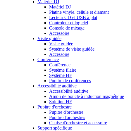
Matériel DJ
Matériel DJ
Platine vinyle, cellule et diamant
Lecteur CD et USB à plat
Controleur et logiciel
Console de mixage
Accessoire
Visite guidée
Visite guidée
Système de visite guidée
Accessoire
Conférence
Conférence
Système filaire
Système HF
Pupitre de conférences
Accessibilité auditive
Accessibilité auditive
Ampli de boucle à induction magnétique
Solution HF
Pupitre d'orchestre
Pupitre d'orchestre
Pupitre d'orchestres
Chaise d'orchestre et accessoire
Support spécifique