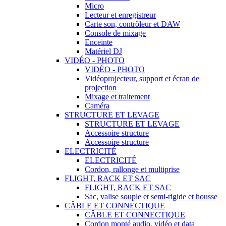
Micro
Lecteur et enregistreur
Carte son, contrôleur et DAW
Console de mixage
Enceinte
Matériel DJ
VIDÉO - PHOTO
VIDÉO - PHOTO
Vidéoprojecteur, support et écran de
projection
Mixage et traitement
Caméra
STRUCTURE ET LEVAGE
STRUCTURE ET LEVAGE
Accessoire structure
Accessoire structure
ELECTRICITÉ
ELECTRICITÉ
Cordon, rallonge et multiprise
FLIGHT, RACK ET SAC
FLIGHT, RACK ET SAC
Sac, valise souple et semi-rigide et housse
CÂBLE ET CONNECTIQUE
CÂBLE ET CONNECTIQUE
Cordon monté audio, vidéo et data