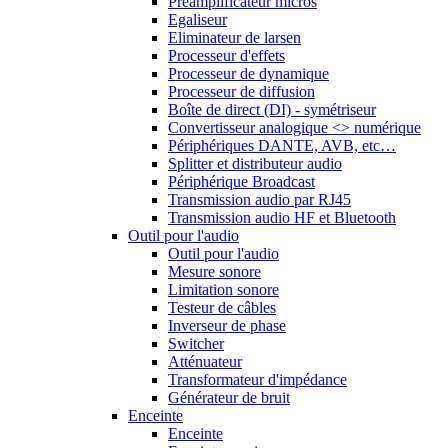
Préamplificateur micros
Egaliseur
Eliminateur de larsen
Processeur d'effets
Processeur de dynamique
Processeur de diffusion
Boîte de direct (DI) - symétriseur
Convertisseur analogique <> numérique
Périphériques DANTE, AVB, etc…
Splitter et distributeur audio
Périphérique Broadcast
Transmission audio par RJ45
Transmission audio HF et Bluetooth
Outil pour l'audio
Outil pour l'audio
Mesure sonore
Limitation sonore
Testeur de câbles
Inverseur de phase
Switcher
Atténuateur
Transformateur d'impédance
Générateur de bruit
Enceinte
Enceinte