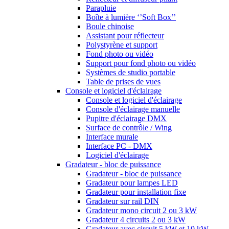
Parapluie
Boîte à lumière ‘’Soft Box’’
Boule chinoise
Assistant pour réflecteur
Polystyrène et support
Fond photo ou vidéo
Support pour fond photo ou vidéo
Systèmes de studio portable
Table de prises de vues
Console et logiciel d'éclairage
Console et logiciel d'éclairage
Console d'éclairage manuelle
Pupitre d'éclairage DMX
Surface de contrôle / Wing
Interface murale
Interface PC - DMX
Logiciel d'éclairage
Gradateur - bloc de puissance
Gradateur - bloc de puissance
Gradateur pour lampes LED
Gradateur pour installation fixe
Gradateur sur rail DIN
Gradateur mono circuit 2 ou 3 kW
Gradateur 4 circuits 2 ou 3 kW
Gradateur avec circuit 5 kW et 10 kW