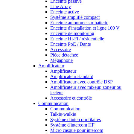
Enceinte passive
Line Array
Enceinte active
Système amplifié compact
Enceinte autonome sur batterie
Enceinte d'installation et ligne 100 V
Enceinte de monitoring
Enceinte Hi-Fi / résidentielle
Enceinte PoE / Dante
Accessoire
Pièce détachée
Mégaphone
Amplificateur
Amplificateur
Amplificateur standard
Amplificateur avec contrôle DSP
Amplificateur avec mixeur, zoneur ou
lecteur
Accessoire et contrôle
Communication
Communication
Talkie-walkie
Système d'intercom filaires
Système d'intercom HF
Micro casque pour intercom