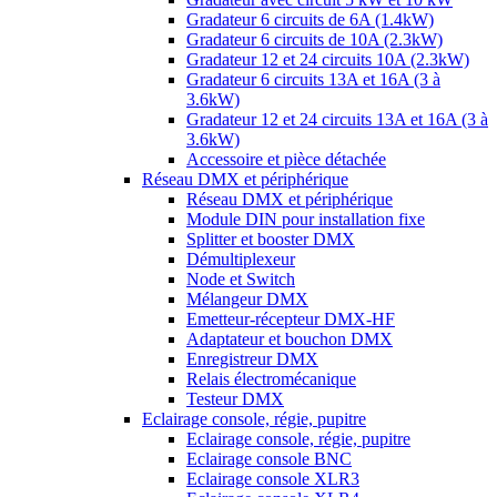
Gradateur 6 circuits de 6A (1.4kW)
Gradateur 6 circuits de 10A (2.3kW)
Gradateur 12 et 24 circuits 10A (2.3kW)
Gradateur 6 circuits 13A et 16A (3 à
3.6kW)
Gradateur 12 et 24 circuits 13A et 16A (3 à
3.6kW)
Accessoire et pièce détachée
Réseau DMX et périphérique
Réseau DMX et périphérique
Module DIN pour installation fixe
Splitter et booster DMX
Démultiplexeur
Node et Switch
Mélangeur DMX
Emetteur-récepteur DMX-HF
Adaptateur et bouchon DMX
Enregistreur DMX
Relais électromécanique
Testeur DMX
Eclairage console, régie, pupitre
Eclairage console, régie, pupitre
Eclairage console BNC
Eclairage console XLR3