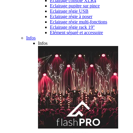
Eclairage console XLR4
Eclairage pupitre sur pince
Eclairage régie USB
Eclairage régie à poser
Eclairage régie multi-fonctions
Eclairage régie rack 19''
Elément séparé et accessoire
Infos
Infos