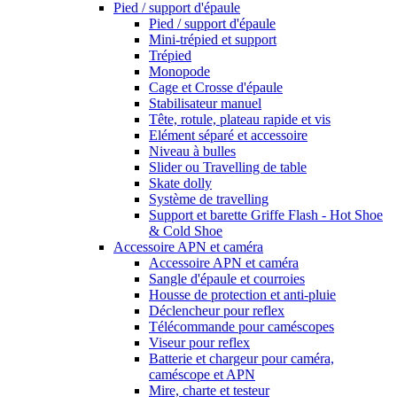
Pied / support d'épaule
Pied / support d'épaule
Mini-trépied et support
Trépied
Monopode
Cage et Crosse d'épaule
Stabilisateur manuel
Tête, rotule, plateau rapide et vis
Elément séparé et accessoire
Niveau à bulles
Slider ou Travelling de table
Skate dolly
Système de travelling
Support et barette Griffe Flash - Hot Shoe
& Cold Shoe
Accessoire APN et caméra
Accessoire APN et caméra
Sangle d'épaule et courroies
Housse de protection et anti-pluie
Déclencheur pour reflex
Télécommande pour caméscopes
Viseur pour reflex
Batterie et chargeur pour caméra,
caméscope et APN
Mire, charte et testeur