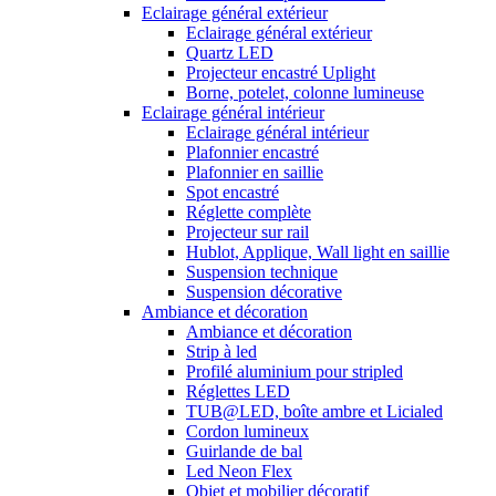
Eclairage général extérieur
Eclairage général extérieur
Quartz LED
Projecteur encastré Uplight
Borne, potelet, colonne lumineuse
Eclairage général intérieur
Eclairage général intérieur
Plafonnier encastré
Plafonnier en saillie
Spot encastré
Réglette complète
Projecteur sur rail
Hublot, Applique, Wall light en saillie
Suspension technique
Suspension décorative
Ambiance et décoration
Ambiance et décoration
Strip à led
Profilé aluminium pour stripled
Réglettes LED
TUB@LED, boîte ambre et Licialed
Cordon lumineux
Guirlande de bal
Led Neon Flex
Objet et mobilier décoratif