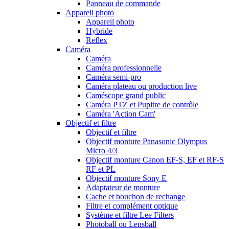
Panneau de commande
Appareil photo
Appareil photo
Hybride
Reflex
Caméra
Caméra
Caméra professionnelle
Caméra semi-pro
Caméra plateau ou production live
Caméscope grand public
Caméra PTZ et Pupitre de contrôle
Caméra 'Action Cam'
Objectif et filtre
Objectif et filtre
Objectif monture Panasonic Olympus
Micro 4/3
Objectif monture Canon EF-S, EF et RF-S
RF et PL
Objectif monture Sony E
Adaptateur de monture
Cache et bouchon de rechange
Filtre et complément optique
Système et filtre Lee Filters
Photoball ou Lensball