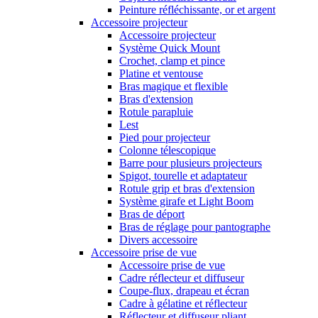
Peinture réfléchissante, or et argent
Accessoire projecteur
Accessoire projecteur
Système Quick Mount
Crochet, clamp et pince
Platine et ventouse
Bras magique et flexible
Bras d'extension
Rotule parapluie
Lest
Pied pour projecteur
Colonne télescopique
Barre pour plusieurs projecteurs
Spigot, tourelle et adaptateur
Rotule grip et bras d'extension
Système girafe et Light Boom
Bras de déport
Bras de réglage pour pantographe
Divers accessoire
Accessoire prise de vue
Accessoire prise de vue
Cadre réflecteur et diffuseur
Coupe-flux, drapeau et écran
Cadre à gélatine et réflecteur
Réflecteur et diffuseur pliant