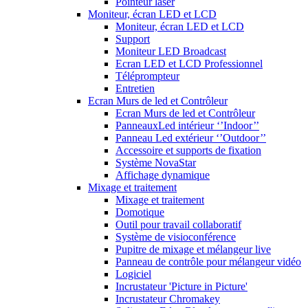
Pointeur laser
Moniteur, écran LED et LCD
Moniteur, écran LED et LCD
Support
Moniteur LED Broadcast
Ecran LED et LCD Professionnel
Téléprompteur
Entretien
Ecran Murs de led et Contrôleur
Ecran Murs de led et Contrôleur
PanneauxLed intérieur ‘’Indoor’’
Panneau Led extérieur ‘’Outdoor’’
Accessoire et supports de fixation
Système NovaStar
Affichage dynamique
Mixage et traitement
Mixage et traitement
Domotique
Outil pour travail collaboratif
Système de visioconférence
Pupitre de mixage et mélangeur live
Panneau de contrôle pour mélangeur vidéo
Logiciel
Incrustateur 'Picture in Picture'
Incrustateur Chromakey