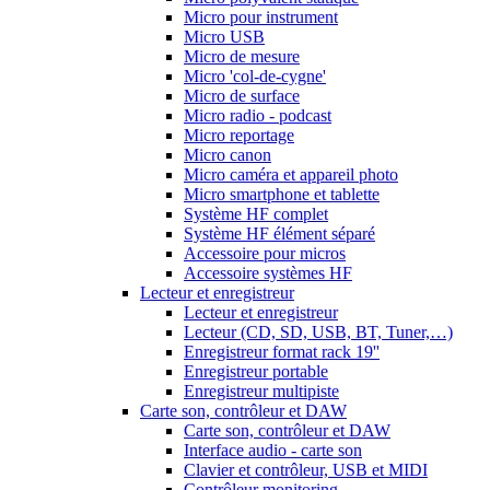
Micro pour instrument
Micro USB
Micro de mesure
Micro 'col-de-cygne'
Micro de surface
Micro radio - podcast
Micro reportage
Micro canon
Micro caméra et appareil photo
Micro smartphone et tablette
Système HF complet
Système HF élément séparé
Accessoire pour micros
Accessoire systèmes HF
Lecteur et enregistreur
Lecteur et enregistreur
Lecteur (CD, SD, USB, BT, Tuner,…)
Enregistreur format rack 19''
Enregistreur portable
Enregistreur multipiste
Carte son, contrôleur et DAW
Carte son, contrôleur et DAW
Interface audio - carte son
Clavier et contrôleur, USB et MIDI
Contrôleur monitoring