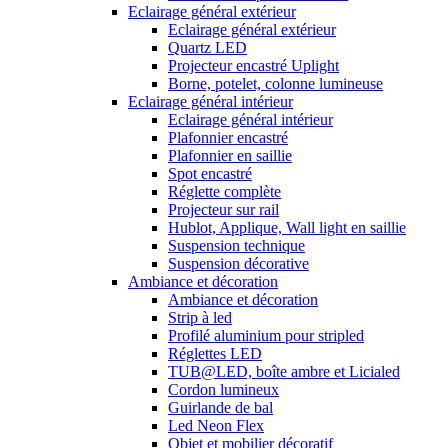
Eclairage général extérieur
Eclairage général extérieur
Quartz LED
Projecteur encastré Uplight
Borne, potelet, colonne lumineuse
Eclairage général intérieur
Eclairage général intérieur
Plafonnier encastré
Plafonnier en saillie
Spot encastré
Réglette complète
Projecteur sur rail
Hublot, Applique, Wall light en saillie
Suspension technique
Suspension décorative
Ambiance et décoration
Ambiance et décoration
Strip à led
Profilé aluminium pour stripled
Réglettes LED
TUB@LED, boîte ambre et Licialed
Cordon lumineux
Guirlande de bal
Led Neon Flex
Objet et mobilier décoratif