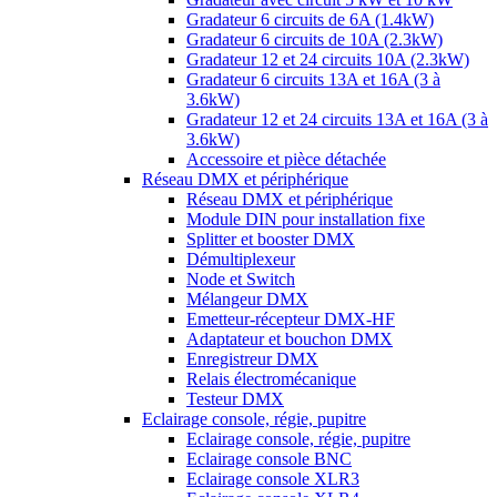
Gradateur 6 circuits de 6A (1.4kW)
Gradateur 6 circuits de 10A (2.3kW)
Gradateur 12 et 24 circuits 10A (2.3kW)
Gradateur 6 circuits 13A et 16A (3 à
3.6kW)
Gradateur 12 et 24 circuits 13A et 16A (3 à
3.6kW)
Accessoire et pièce détachée
Réseau DMX et périphérique
Réseau DMX et périphérique
Module DIN pour installation fixe
Splitter et booster DMX
Démultiplexeur
Node et Switch
Mélangeur DMX
Emetteur-récepteur DMX-HF
Adaptateur et bouchon DMX
Enregistreur DMX
Relais électromécanique
Testeur DMX
Eclairage console, régie, pupitre
Eclairage console, régie, pupitre
Eclairage console BNC
Eclairage console XLR3