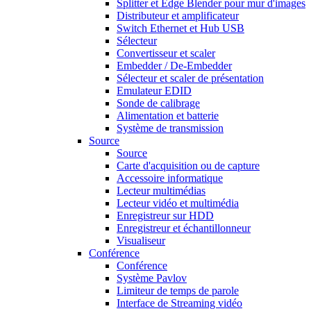
Splitter et Edge Blender pour mur d'images
Distributeur et amplificateur
Switch Ethernet et Hub USB
Sélecteur
Convertisseur et scaler
Embedder / De-Embedder
Sélecteur et scaler de présentation
Emulateur EDID
Sonde de calibrage
Alimentation et batterie
Système de transmission
Source
Source
Carte d'acquisition ou de capture
Accessoire informatique
Lecteur multimédias
Lecteur vidéo et multimédia
Enregistreur sur HDD
Enregistreur et échantillonneur
Visualiseur
Conférence
Conférence
Système Pavlov
Limiteur de temps de parole
Interface de Streaming vidéo