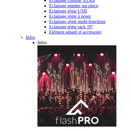
Eclairage console XLR4
Eclairage pupitre sur pince
Eclairage régie USB
Eclairage régie à poser
Eclairage régie multi-fonctions
Eclairage régie rack 19''
Elément séparé et accessoire
Infos
Infos