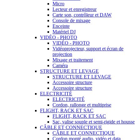
Micro
Lecteur et enregistreur
Carte son, contrôleur et DAW
Console de mixage
Enceinte
Matériel DJ
VIDÉO - PHOTO
VIDÉO - PHOTO
Vidéoprojecteur, support et écran de
projection
Mixage et traitement
Caméra
STRUCTURE ET LEVAGE
STRUCTURE ET LEVAGE
Accessoire structure
Accessoire structure
ELECTRICITÉ
ELECTRICITÉ
Cordon, rallonge et multiprise
FLIGHT, RACK ET SAC
FLIGHT, RACK ET SAC
Sac, valise souple et semi-rigide et housse
CÂBLE ET CONNECTIQUE
CÂBLE ET CONNECTIQUE
Cordon monté audio, vidéo et data