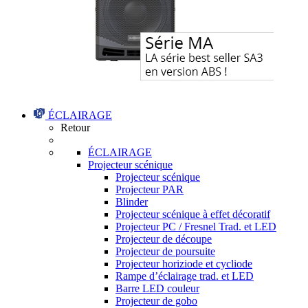
ÉCLAIRAGE
Retour
ÉCLAIRAGE
Projecteur scénique
Projecteur scénique
Projecteur PAR
Blinder
Projecteur scénique à effet décoratif
Projecteur PC / Fresnel Trad. et LED
Projecteur de découpe
Projecteur de poursuite
Projecteur horiziode et cycliode
Rampe d’éclairage trad. et LED
Barre LED couleur
Projecteur de gobo