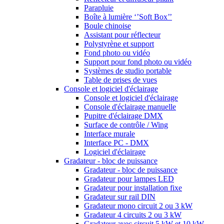
Parapluie
Boîte à lumière ‘’Soft Box’’
Boule chinoise
Assistant pour réflecteur
Polystyrène et support
Fond photo ou vidéo
Support pour fond photo ou vidéo
Systèmes de studio portable
Table de prises de vues
Console et logiciel d'éclairage
Console et logiciel d'éclairage
Console d'éclairage manuelle
Pupitre d'éclairage DMX
Surface de contrôle / Wing
Interface murale
Interface PC - DMX
Logiciel d'éclairage
Gradateur - bloc de puissance
Gradateur - bloc de puissance
Gradateur pour lampes LED
Gradateur pour installation fixe
Gradateur sur rail DIN
Gradateur mono circuit 2 ou 3 kW
Gradateur 4 circuits 2 ou 3 kW
Gradateur avec circuit 5 kW et 10 kW