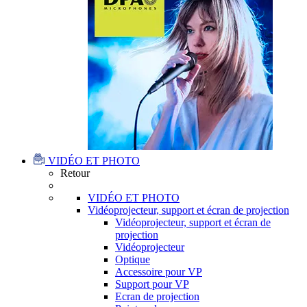
VIDÉO ET PHOTO
Retour
VIDÉO ET PHOTO
Vidéoprojecteur, support et écran de projection
Vidéoprojecteur, support et écran de
projection
Vidéoprojecteur
Optique
Accessoire pour VP
Support pour VP
Ecran de projection