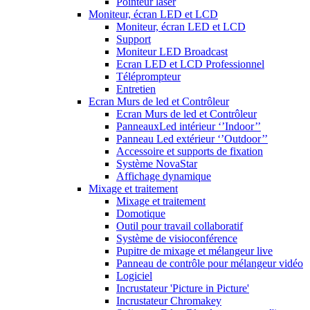
Pointeur laser
Moniteur, écran LED et LCD
Moniteur, écran LED et LCD
Support
Moniteur LED Broadcast
Ecran LED et LCD Professionnel
Téléprompteur
Entretien
Ecran Murs de led et Contrôleur
Ecran Murs de led et Contrôleur
PanneauxLed intérieur ‘’Indoor’’
Panneau Led extérieur ‘’Outdoor’’
Accessoire et supports de fixation
Système NovaStar
Affichage dynamique
Mixage et traitement
Mixage et traitement
Domotique
Outil pour travail collaboratif
Système de visioconférence
Pupitre de mixage et mélangeur live
Panneau de contrôle pour mélangeur vidéo
Logiciel
Incrustateur 'Picture in Picture'
Incrustateur Chromakey