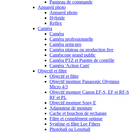
Panneau de commande
Appareil photo
Appareil photo
Hybride
Reflex
Caméra
Caméra
Caméra professionnelle
Caméra semi-pro
Caméra plateau ou production live
Caméscope grand public
Caméra PTZ et Pupitre de contrôle
Caméra 'Action Cam'
Objectif et filtre
Objectif et filtre
Objectif monture Panasonic Olympus
Micro 4/3
Objectif monture Canon EF-S, EF et RF-S
RF et PL
Objectif monture Sony E
Adaptateur de monture
Cache et bouchon de rechange
Filtre et complément optique
Système et filtre Lee Filters
Photoball ou Lensball