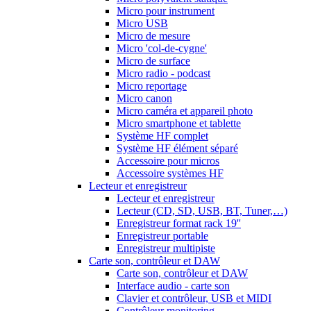
Micro pour instrument
Micro USB
Micro de mesure
Micro 'col-de-cygne'
Micro de surface
Micro radio - podcast
Micro reportage
Micro canon
Micro caméra et appareil photo
Micro smartphone et tablette
Système HF complet
Système HF élément séparé
Accessoire pour micros
Accessoire systèmes HF
Lecteur et enregistreur
Lecteur et enregistreur
Lecteur (CD, SD, USB, BT, Tuner,…)
Enregistreur format rack 19''
Enregistreur portable
Enregistreur multipiste
Carte son, contrôleur et DAW
Carte son, contrôleur et DAW
Interface audio - carte son
Clavier et contrôleur, USB et MIDI
Contrôleur monitoring