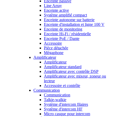
Enceinte passive
Line Array
Enceinte active
Système amplifié compact
Enceinte autonome sur batterie
Enceinte d'installation et ligne 100 V
Enceinte de monitoring
Enceinte Hi-Fi / résidentielle
Enceinte PoE / Dante
Accessoire
Pièce détachée
Mégaphone
Amplificateur
Amplificateur
Amplificateur standard
Amplificateur avec contrôle DSP
Amplificateur avec mixeur, zoneur ou
lecteur
Accessoire et contrôle
Communication
Communication
Talkie-walkie
Système d'intercom filaires
Système d'intercom HF
Micro casque pour intercom