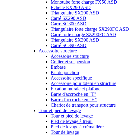
Monotube forte charge FX50 ASD
Echelle EX290 ASD
Triangulaire SX290 ASD
Carré SZ290 ASD
Carré SC300 ASD
Triangulaire forte charge SX290FC ASD
Carré forte charge SZ290FC ASD
Triangulaire SX390 ASD
Carré SC390 ASD
Accessoire structure
Accessoire structure
Collier et suspension
Embase
Kit de jonction
Accessoire spécifique
Accessoire pour totem en structure
Fixation murale et plafond
Barre d'accroche en ''T''
Barre d'accroche en ''H''
Chariot de transport pour structure
Tour et pied de levage
Tour et pied de levage
Pied de levage à treuil
Pied de levage à crémaillère
Tour de levage