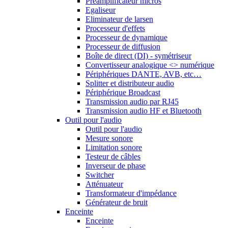
Préamplificateur micros
Egaliseur
Eliminateur de larsen
Processeur d'effets
Processeur de dynamique
Processeur de diffusion
Boîte de direct (DI) - symétriseur
Convertisseur analogique <> numérique
Périphériques DANTE, AVB, etc…
Splitter et distributeur audio
Périphérique Broadcast
Transmission audio par RJ45
Transmission audio HF et Bluetooth
Outil pour l'audio
Outil pour l'audio
Mesure sonore
Limitation sonore
Testeur de câbles
Inverseur de phase
Switcher
Atténuateur
Transformateur d'impédance
Générateur de bruit
Enceinte
Enceinte