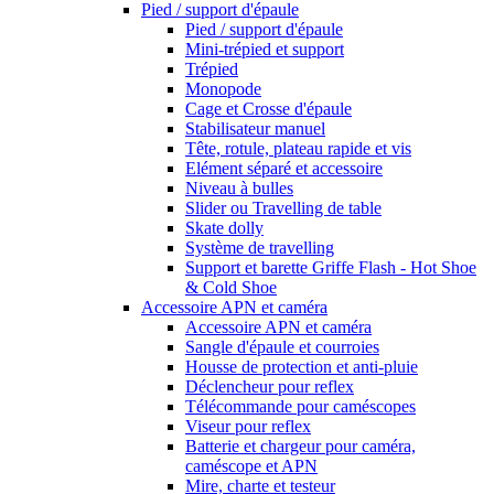
Pied / support d'épaule
Pied / support d'épaule
Mini-trépied et support
Trépied
Monopode
Cage et Crosse d'épaule
Stabilisateur manuel
Tête, rotule, plateau rapide et vis
Elément séparé et accessoire
Niveau à bulles
Slider ou Travelling de table
Skate dolly
Système de travelling
Support et barette Griffe Flash - Hot Shoe
& Cold Shoe
Accessoire APN et caméra
Accessoire APN et caméra
Sangle d'épaule et courroies
Housse de protection et anti-pluie
Déclencheur pour reflex
Télécommande pour caméscopes
Viseur pour reflex
Batterie et chargeur pour caméra,
caméscope et APN
Mire, charte et testeur