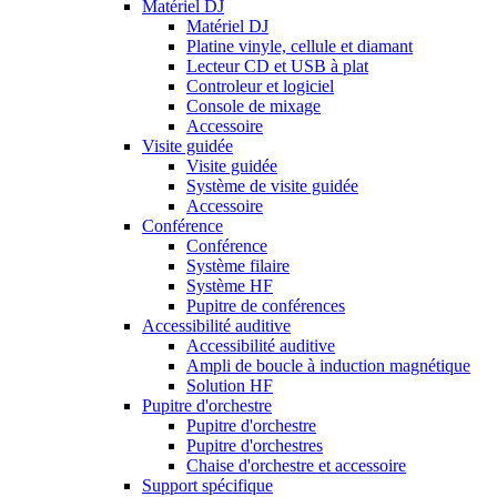
Matériel DJ
Matériel DJ
Platine vinyle, cellule et diamant
Lecteur CD et USB à plat
Controleur et logiciel
Console de mixage
Accessoire
Visite guidée
Visite guidée
Système de visite guidée
Accessoire
Conférence
Conférence
Système filaire
Système HF
Pupitre de conférences
Accessibilité auditive
Accessibilité auditive
Ampli de boucle à induction magnétique
Solution HF
Pupitre d'orchestre
Pupitre d'orchestre
Pupitre d'orchestres
Chaise d'orchestre et accessoire
Support spécifique