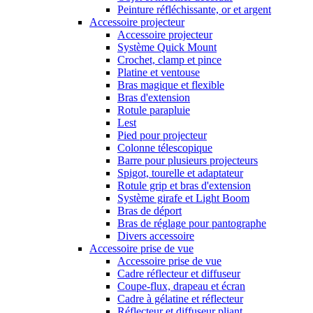
Peinture réfléchissante, or et argent
Accessoire projecteur
Accessoire projecteur
Système Quick Mount
Crochet, clamp et pince
Platine et ventouse
Bras magique et flexible
Bras d'extension
Rotule parapluie
Lest
Pied pour projecteur
Colonne télescopique
Barre pour plusieurs projecteurs
Spigot, tourelle et adaptateur
Rotule grip et bras d'extension
Système girafe et Light Boom
Bras de déport
Bras de réglage pour pantographe
Divers accessoire
Accessoire prise de vue
Accessoire prise de vue
Cadre réflecteur et diffuseur
Coupe-flux, drapeau et écran
Cadre à gélatine et réflecteur
Réflecteur et diffuseur pliant