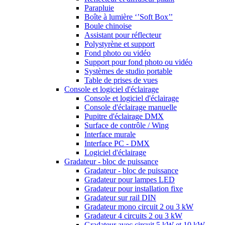
Parapluie
Boîte à lumière ‘’Soft Box’’
Boule chinoise
Assistant pour réflecteur
Polystyrène et support
Fond photo ou vidéo
Support pour fond photo ou vidéo
Systèmes de studio portable
Table de prises de vues
Console et logiciel d'éclairage
Console et logiciel d'éclairage
Console d'éclairage manuelle
Pupitre d'éclairage DMX
Surface de contrôle / Wing
Interface murale
Interface PC - DMX
Logiciel d'éclairage
Gradateur - bloc de puissance
Gradateur - bloc de puissance
Gradateur pour lampes LED
Gradateur pour installation fixe
Gradateur sur rail DIN
Gradateur mono circuit 2 ou 3 kW
Gradateur 4 circuits 2 ou 3 kW
Gradateur avec circuit 5 kW et 10 kW