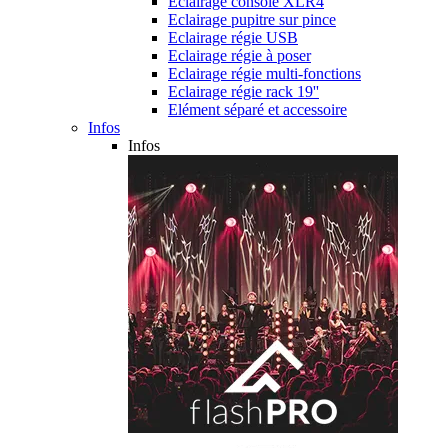
Eclairage console XLR4
Eclairage pupitre sur pince
Eclairage régie USB
Eclairage régie à poser
Eclairage régie multi-fonctions
Eclairage régie rack 19''
Elément séparé et accessoire
Infos
Infos