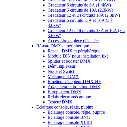
Gradateur 6 circuits de 6A (1.4kW)
Gradateur 6 circuits de 10A (2.3kW)
Gradateur 12 et 24 circuits 10A (2.3kW)
Gradateur 6 circuits 13A et 16A (3 à
3.6kW)
Gradateur 12 et 24 circuits 13A et 16A (3 à
3.6kW)
Accessoire et pièce détachée
Réseau DMX et périphérique
Réseau DMX et périphérique
Module DIN pour installation fixe
Splitter et booster DMX
Démultiplexeur
Node et Switch
Mélangeur DMX
Emetteur-récepteur DMX-HF
Adaptateur et bouchon DMX
Enregistreur DMX
Relais électromécanique
Testeur DMX
Eclairage console, régie, pupitre
Eclairage console, régie, pupitre
Eclairage console BNC
Eclairage console XLR3