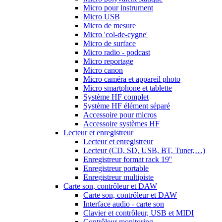
Micro pour instrument
Micro USB
Micro de mesure
Micro 'col-de-cygne'
Micro de surface
Micro radio - podcast
Micro reportage
Micro canon
Micro caméra et appareil photo
Micro smartphone et tablette
Système HF complet
Système HF élément séparé
Accessoire pour micros
Accessoire systèmes HF
Lecteur et enregistreur
Lecteur et enregistreur
Lecteur (CD, SD, USB, BT, Tuner,…)
Enregistreur format rack 19''
Enregistreur portable
Enregistreur multipiste
Carte son, contrôleur et DAW
Carte son, contrôleur et DAW
Interface audio - carte son
Clavier et contrôleur, USB et MIDI
Contrôleur monitoring