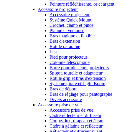
Peinture réfléchissante, or et argent
Accessoire projecteur
Accessoire projecteur
Système Quick Mount
Crochet, clamp et pince
Platine et ventouse
Bras magique et flexible
Bras d'extension
Rotule parapluie
Lest
Pied pour projecteur
Colonne télescopique
Barre pour plusieurs projecteurs
Spigot, tourelle et adaptateur
Rotule grip et bras d'extension
Système girafe et Light Boom
Bras de déport
Bras de réglage pour pantographe
Divers accessoire
Accessoire prise de vue
Accessoire prise de vue
Cadre réflecteur et diffuseur
Coupe-flux, drapeau et écran
Cadre à gélatine et réflecteur
Réflecteur et diffuseur pliant