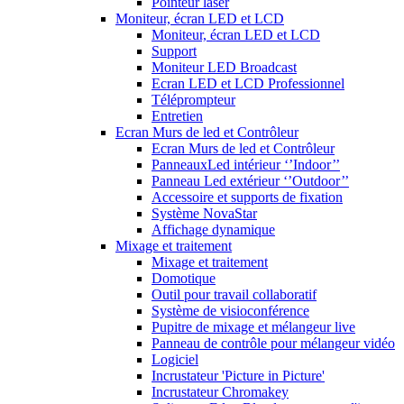
Pointeur laser
Moniteur, écran LED et LCD
Moniteur, écran LED et LCD
Support
Moniteur LED Broadcast
Ecran LED et LCD Professionnel
Téléprompteur
Entretien
Ecran Murs de led et Contrôleur
Ecran Murs de led et Contrôleur
PanneauxLed intérieur ‘’Indoor’’
Panneau Led extérieur ‘’Outdoor’’
Accessoire et supports de fixation
Système NovaStar
Affichage dynamique
Mixage et traitement
Mixage et traitement
Domotique
Outil pour travail collaboratif
Système de visioconférence
Pupitre de mixage et mélangeur live
Panneau de contrôle pour mélangeur vidéo
Logiciel
Incrustateur 'Picture in Picture'
Incrustateur Chromakey