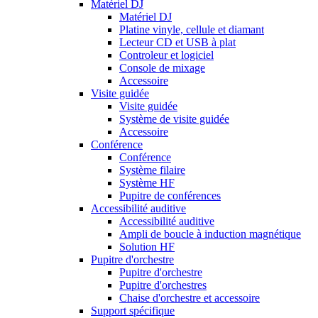
Matériel DJ
Matériel DJ
Platine vinyle, cellule et diamant
Lecteur CD et USB à plat
Controleur et logiciel
Console de mixage
Accessoire
Visite guidée
Visite guidée
Système de visite guidée
Accessoire
Conférence
Conférence
Système filaire
Système HF
Pupitre de conférences
Accessibilité auditive
Accessibilité auditive
Ampli de boucle à induction magnétique
Solution HF
Pupitre d'orchestre
Pupitre d'orchestre
Pupitre d'orchestres
Chaise d'orchestre et accessoire
Support spécifique