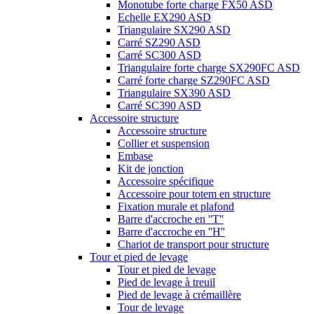
Monotube forte charge FX50 ASD
Echelle EX290 ASD
Triangulaire SX290 ASD
Carré SZ290 ASD
Carré SC300 ASD
Triangulaire forte charge SX290FC ASD
Carré forte charge SZ290FC ASD
Triangulaire SX390 ASD
Carré SC390 ASD
Accessoire structure
Accessoire structure
Collier et suspension
Embase
Kit de jonction
Accessoire spécifique
Accessoire pour totem en structure
Fixation murale et plafond
Barre d'accroche en ''T''
Barre d'accroche en ''H''
Chariot de transport pour structure
Tour et pied de levage
Tour et pied de levage
Pied de levage à treuil
Pied de levage à crémaillère
Tour de levage