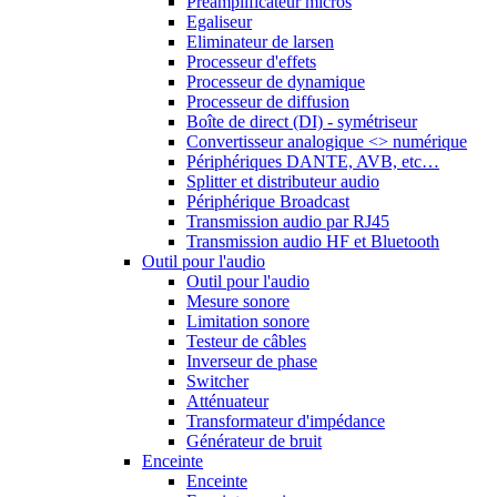
Préamplificateur micros
Egaliseur
Eliminateur de larsen
Processeur d'effets
Processeur de dynamique
Processeur de diffusion
Boîte de direct (DI) - symétriseur
Convertisseur analogique <> numérique
Périphériques DANTE, AVB, etc…
Splitter et distributeur audio
Périphérique Broadcast
Transmission audio par RJ45
Transmission audio HF et Bluetooth
Outil pour l'audio
Outil pour l'audio
Mesure sonore
Limitation sonore
Testeur de câbles
Inverseur de phase
Switcher
Atténuateur
Transformateur d'impédance
Générateur de bruit
Enceinte
Enceinte