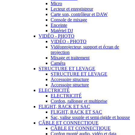
Micro
Lecteur et enregistreur
Carte son, contrôleur et DAW
Console de mixage
Enceinte
Matériel DJ
VIDÉO - PHOTO
VIDÉO - PHOTO
Vidéoprojecteur, support et écran de
projection
Mixage et traitement
Caméra
STRUCTURE ET LEVAGE
STRUCTURE ET LEVAGE
Accessoire structure
Accessoire structure
ELECTRICITÉ
ELECTRICITÉ
Cordon, rallonge et multiprise
FLIGHT, RACK ET SAC
FLIGHT, RACK ET SAC
Sac, valise souple et semi-rigide et housse
CÂBLE ET CONNECTIQUE
CÂBLE ET CONNECTIQUE
Cordon monté audio, vidéo et data