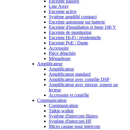
Enceinte passive
Line Array
Enceinte active
Système amplifié compact
Enceinte autonome sur batterie
Enceinte d'installation et ligne 100 V
Enceinte de monitoring
Enceinte Hi-Fi / résidentielle
Enceinte PoE / Dante
Accessoire
Pièce détachée
Mégaphone
Amplificateur
Amplificateur
Amplificateur standard
Amplificateur avec contrôle DSP
Amplificateur avec mixeur, zoneur ou
lecteur
Accessoire et contrôle
Communication
Communication
Talkie-walkie
Système d'intercom filaires
Système d'intercom HF
Micro casque pour intercom