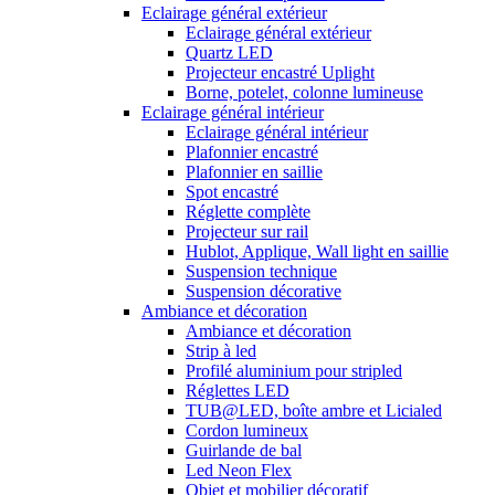
Eclairage général extérieur
Eclairage général extérieur
Quartz LED
Projecteur encastré Uplight
Borne, potelet, colonne lumineuse
Eclairage général intérieur
Eclairage général intérieur
Plafonnier encastré
Plafonnier en saillie
Spot encastré
Réglette complète
Projecteur sur rail
Hublot, Applique, Wall light en saillie
Suspension technique
Suspension décorative
Ambiance et décoration
Ambiance et décoration
Strip à led
Profilé aluminium pour stripled
Réglettes LED
TUB@LED, boîte ambre et Licialed
Cordon lumineux
Guirlande de bal
Led Neon Flex
Objet et mobilier décoratif