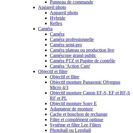
Panneau de commande
Appareil photo
Appareil photo
Hybride
Reflex
Caméra
Caméra
Caméra professionnelle
Caméra semi-pro
Caméra plateau ou production live
Caméscope grand public
Caméra PTZ et Pupitre de contrôle
Caméra 'Action Cam'
Objectif et filtre
Objectif et filtre
Objectif monture Panasonic Olympus
Micro 4/3
Objectif monture Canon EF-S, EF et RF-S
RF et PL
Objectif monture Sony E
Adaptateur de monture
Cache et bouchon de rechange
Filtre et complément optique
Système et filtre Lee Filters
Photoball ou Lensball