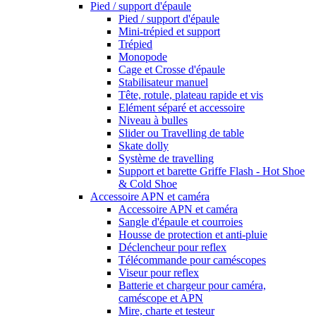
Pied / support d'épaule
Pied / support d'épaule
Mini-trépied et support
Trépied
Monopode
Cage et Crosse d'épaule
Stabilisateur manuel
Tête, rotule, plateau rapide et vis
Elément séparé et accessoire
Niveau à bulles
Slider ou Travelling de table
Skate dolly
Système de travelling
Support et barette Griffe Flash - Hot Shoe
& Cold Shoe
Accessoire APN et caméra
Accessoire APN et caméra
Sangle d'épaule et courroies
Housse de protection et anti-pluie
Déclencheur pour reflex
Télécommande pour caméscopes
Viseur pour reflex
Batterie et chargeur pour caméra,
caméscope et APN
Mire, charte et testeur