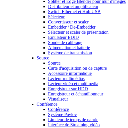
Splitter et Edge Blender pour mur d'images
Distributeur et amplificateur
Switch Ethernet et Hub USB
Sélecteur
Convertisseur et scaler
Embedder / De-Embedder
Sélecteur et scaler de présentation
Emulateur EDID
Sonde de calibrage
Alimentation et batterie
Système de transmission
Source
Source
Carte d'acquisition ou de capture
Accessoire informatique
Lecteur multimédias
Lecteur vidéo et multimédia
Enregistreur sur HDD
Enregistreur et échantillonneur
Visualiseur
Conférence
Conférence
Système Pavlov
Limiteur de temps de parole
Interface de Streaming vidéo