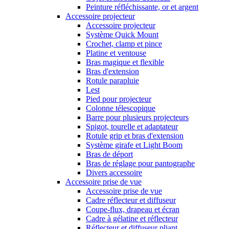
Peinture réfléchissante, or et argent
Accessoire projecteur
Accessoire projecteur
Système Quick Mount
Crochet, clamp et pince
Platine et ventouse
Bras magique et flexible
Bras d'extension
Rotule parapluie
Lest
Pied pour projecteur
Colonne télescopique
Barre pour plusieurs projecteurs
Spigot, tourelle et adaptateur
Rotule grip et bras d'extension
Système girafe et Light Boom
Bras de déport
Bras de réglage pour pantographe
Divers accessoire
Accessoire prise de vue
Accessoire prise de vue
Cadre réflecteur et diffuseur
Coupe-flux, drapeau et écran
Cadre à gélatine et réflecteur
Réflecteur et diffuseur pliant