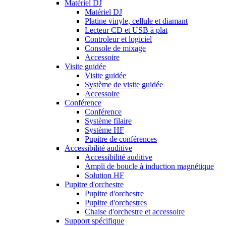
Matériel DJ
Matériel DJ
Platine vinyle, cellule et diamant
Lecteur CD et USB à plat
Controleur et logiciel
Console de mixage
Accessoire
Visite guidée
Visite guidée
Système de visite guidée
Accessoire
Conférence
Conférence
Système filaire
Système HF
Pupitre de conférences
Accessibilité auditive
Accessibilité auditive
Ampli de boucle à induction magnétique
Solution HF
Pupitre d'orchestre
Pupitre d'orchestre
Pupitre d'orchestres
Chaise d'orchestre et accessoire
Support spécifique