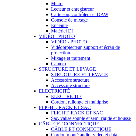
Micro
Lecteur et enregistreur
Carte son, contrôleur et DAW
Console de mixage
Enceinte
Matériel DJ
VIDÉO - PHOTO
VIDÉO - PHOTO
Vidéoprojecteur, support et écran de
projection
Mixage et traitement
Caméra
STRUCTURE ET LEVAGE
STRUCTURE ET LEVAGE
Accessoire structure
Accessoire structure
ELECTRICITÉ
ELECTRICITÉ
Cordon, rallonge et multiprise
FLIGHT, RACK ET SAC
FLIGHT, RACK ET SAC
Sac, valise souple et semi-rigide et housse
CÂBLE ET CONNECTIQUE
CÂBLE ET CONNECTIQUE
Cordon monté audio, vidéo et data