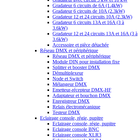
Gradateur 6 circuits de 6A (1.4kW)
Gradateur 6 circuits de 10A (2.3kW)
Gradateur 12 et 24 circuits 10A (2.3kW)
Gradateur 6 circuits 13A et 16A (3 à
3.6kW)
Gradateur 12 et 24 circuits 13A et 16A (3 à
3.6kW)
Accessoire et pièce détachée
Réseau DMX et périphérique
Réseau DMX et périphérique
Module DIN pour installation fixe
Splitter et booster DMX
Démultiplexeur
Node et Switch
Mélangeur DMX
Emetteur-récepteur DMX-HF
Adaptateur et bouchon DMX
Enregistreur DMX
Relais électromécanique
Testeur DMX
Eclairage console, régie, pupitre
Eclairage console, régie, pupitre
Eclairage console BNC
Eclairage console XLR3