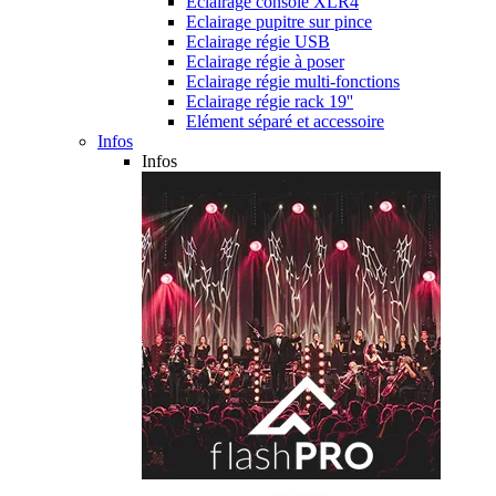
Eclairage console XLR4
Eclairage pupitre sur pince
Eclairage régie USB
Eclairage régie à poser
Eclairage régie multi-fonctions
Eclairage régie rack 19''
Elément séparé et accessoire
Infos
Infos