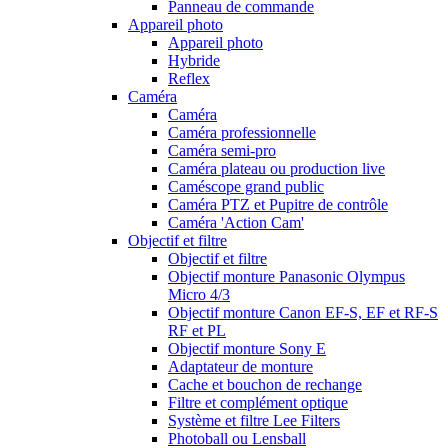
Panneau de commande
Appareil photo
Appareil photo
Hybride
Reflex
Caméra
Caméra
Caméra professionnelle
Caméra semi-pro
Caméra plateau ou production live
Caméscope grand public
Caméra PTZ et Pupitre de contrôle
Caméra 'Action Cam'
Objectif et filtre
Objectif et filtre
Objectif monture Panasonic Olympus
Micro 4/3
Objectif monture Canon EF-S, EF et RF-S
RF et PL
Objectif monture Sony E
Adaptateur de monture
Cache et bouchon de rechange
Filtre et complément optique
Système et filtre Lee Filters
Photoball ou Lensball