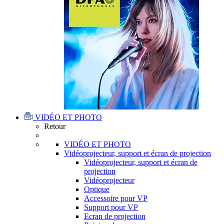
VIDÉO ET PHOTO
Retour
VIDÉO ET PHOTO
Vidéoprojecteur, support et écran de projection
Vidéoprojecteur, support et écran de
projection
Vidéoprojecteur
Optique
Accessoire pour VP
Support pour VP
Ecran de projection