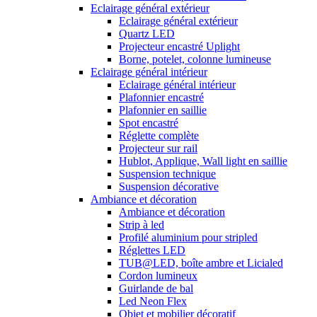
Eclairage général extérieur
Eclairage général extérieur
Quartz LED
Projecteur encastré Uplight
Borne, potelet, colonne lumineuse
Eclairage général intérieur
Eclairage général intérieur
Plafonnier encastré
Plafonnier en saillie
Spot encastré
Réglette complète
Projecteur sur rail
Hublot, Applique, Wall light en saillie
Suspension technique
Suspension décorative
Ambiance et décoration
Ambiance et décoration
Strip à led
Profilé aluminium pour stripled
Réglettes LED
TUB@LED, boîte ambre et Licialed
Cordon lumineux
Guirlande de bal
Led Neon Flex
Objet et mobilier décoratif