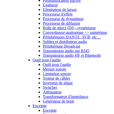
Préamplificateur micros
Egaliseur
Eliminateur de larsen
Processeur d'effets
Processeur de dynamique
Processeur de diffusion
Boîte de direct (DI) - symétriseur
Convertisseur analogique <> numérique
Périphériques DANTE, AVB, etc…
Splitter et distributeur audio
Périphérique Broadcast
Transmission audio par RJ45
Transmission audio HF et Bluetooth
Outil pour l'audio
Outil pour l'audio
Mesure sonore
Limitation sonore
Testeur de câbles
Inverseur de phase
Switcher
Atténuateur
Transformateur d'impédance
Générateur de bruit
Enceinte
Enceinte