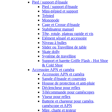
Pied / support d'épaule
Pied / support d'épaule
Mini-trépied et support
Trépied
Monopode
Cage et Crosse d'épaule
Stabilisateur manuel
Tête, rotule, plateau rapide et vis
Elément séparé et accessoire
Niveau à bulles
Slider ou Travelling de table
Skate dolly
Système de travelling
Support et barette Griffe Flash - Hot Shoe
& Cold Shoe
Accessoire APN et caméra
Accessoire APN et caméra
Sangle d'épaule et courroies
Housse de protection et anti-pluie
Déclencheur pour reflex
Télécommande pour caméscopes
Viseur pour reflex
Batterie et chargeur pour caméra,
caméscope et APN
Mire, charte et testeur