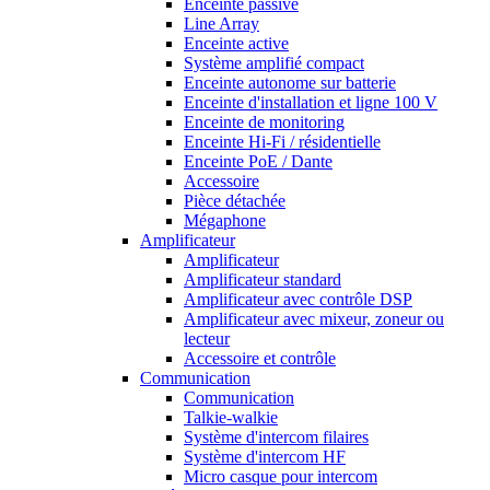
Enceinte passive
Line Array
Enceinte active
Système amplifié compact
Enceinte autonome sur batterie
Enceinte d'installation et ligne 100 V
Enceinte de monitoring
Enceinte Hi-Fi / résidentielle
Enceinte PoE / Dante
Accessoire
Pièce détachée
Mégaphone
Amplificateur
Amplificateur
Amplificateur standard
Amplificateur avec contrôle DSP
Amplificateur avec mixeur, zoneur ou
lecteur
Accessoire et contrôle
Communication
Communication
Talkie-walkie
Système d'intercom filaires
Système d'intercom HF
Micro casque pour intercom