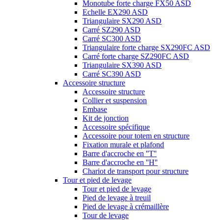
Monotube forte charge FX50 ASD
Echelle EX290 ASD
Triangulaire SX290 ASD
Carré SZ290 ASD
Carré SC300 ASD
Triangulaire forte charge SX290FC ASD
Carré forte charge SZ290FC ASD
Triangulaire SX390 ASD
Carré SC390 ASD
Accessoire structure
Accessoire structure
Collier et suspension
Embase
Kit de jonction
Accessoire spécifique
Accessoire pour totem en structure
Fixation murale et plafond
Barre d'accroche en ''T''
Barre d'accroche en ''H''
Chariot de transport pour structure
Tour et pied de levage
Tour et pied de levage
Pied de levage à treuil
Pied de levage à crémaillère
Tour de levage