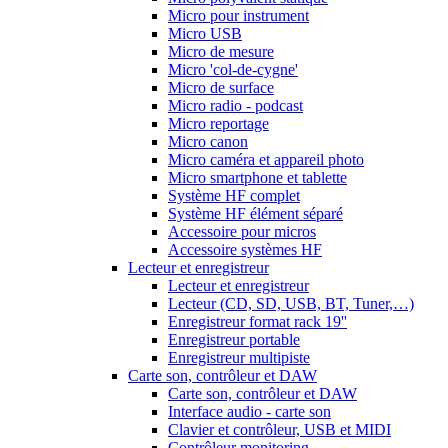
Micro pour instrument
Micro USB
Micro de mesure
Micro 'col-de-cygne'
Micro de surface
Micro radio - podcast
Micro reportage
Micro canon
Micro caméra et appareil photo
Micro smartphone et tablette
Système HF complet
Système HF élément séparé
Accessoire pour micros
Accessoire systèmes HF
Lecteur et enregistreur
Lecteur et enregistreur
Lecteur (CD, SD, USB, BT, Tuner,…)
Enregistreur format rack 19''
Enregistreur portable
Enregistreur multipiste
Carte son, contrôleur et DAW
Carte son, contrôleur et DAW
Interface audio - carte son
Clavier et contrôleur, USB et MIDI
Contrôleur monitoring