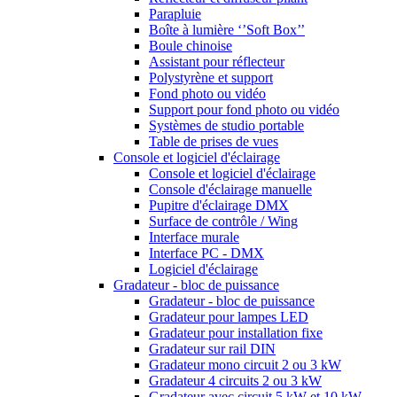
Parapluie
Boîte à lumière ‘’Soft Box’’
Boule chinoise
Assistant pour réflecteur
Polystyrène et support
Fond photo ou vidéo
Support pour fond photo ou vidéo
Systèmes de studio portable
Table de prises de vues
Console et logiciel d'éclairage
Console et logiciel d'éclairage
Console d'éclairage manuelle
Pupitre d'éclairage DMX
Surface de contrôle / Wing
Interface murale
Interface PC - DMX
Logiciel d'éclairage
Gradateur - bloc de puissance
Gradateur - bloc de puissance
Gradateur pour lampes LED
Gradateur pour installation fixe
Gradateur sur rail DIN
Gradateur mono circuit 2 ou 3 kW
Gradateur 4 circuits 2 ou 3 kW
Gradateur avec circuit 5 kW et 10 kW