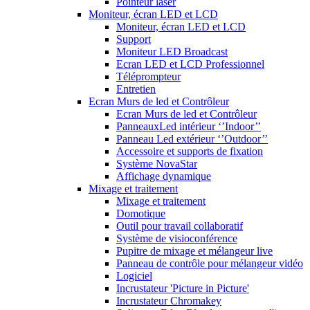
Pointeur laser
Moniteur, écran LED et LCD
Moniteur, écran LED et LCD
Support
Moniteur LED Broadcast
Ecran LED et LCD Professionnel
Téléprompteur
Entretien
Ecran Murs de led et Contrôleur
Ecran Murs de led et Contrôleur
PanneauxLed intérieur ‘’Indoor’’
Panneau Led extérieur ‘’Outdoor’’
Accessoire et supports de fixation
Système NovaStar
Affichage dynamique
Mixage et traitement
Mixage et traitement
Domotique
Outil pour travail collaboratif
Système de visioconférence
Pupitre de mixage et mélangeur live
Panneau de contrôle pour mélangeur vidéo
Logiciel
Incrustateur 'Picture in Picture'
Incrustateur Chromakey