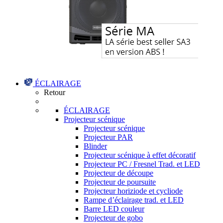
ÉCLAIRAGE
Retour
ÉCLAIRAGE
Projecteur scénique
Projecteur scénique
Projecteur PAR
Blinder
Projecteur scénique à effet décoratif
Projecteur PC / Fresnel Trad. et LED
Projecteur de découpe
Projecteur de poursuite
Projecteur horiziode et cycliode
Rampe d’éclairage trad. et LED
Barre LED couleur
Projecteur de gobo