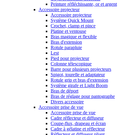
Peinture réfléchissante, or et argent
Accessoire projecteur
Accessoire projecteur
Système Quick Mount
Crochet, clamp et pince
Platine et ventouse
Bras magique et flexible
Bras d'extension
Rotule parapluie
Lest
Pied pour projecteur
Colonne télescopique
Barre pour plusieurs projecteurs
Spigot, tourelle et adaptateur
Rotule grip et bras d'extension
Système girafe et Light Boom
Bras de déport
Bras de réglage pour pantographe
Divers accessoire
Accessoire prise de vue
Accessoire prise de vue
Cadre réflecteur et diffuseur
Coupe-flux, drapeau et écran
Cadre à gélatine et réflecteur
Réflecteur et diffuseur pliant