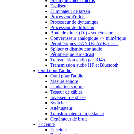
Préamplificateur micros
Egaliseur
Eliminateur de larsen
Processeur d'effets
Processeur de dynamique
Processeur de diffusion
Boîte de direct (DI) - symétriseur
Convertisseur analogique <> numérique
Périphériques DANTE, AVB, etc…
Splitter et distributeur audio
Périphérique Broadcast
Transmission audio par RJ45
Transmission audio HF et Bluetooth
Outil pour l'audio
Outil pour l'audio
Mesure sonore
Limitation sonore
Testeur de câbles
Inverseur de phase
Switcher
Atténuateur
Transformateur d'impédance
Générateur de bruit
Enceinte
Enceinte