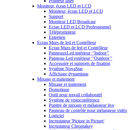
Pointeur laser
Moniteur, écran LED et LCD
Moniteur, écran LED et LCD
Support
Moniteur LED Broadcast
Ecran LED et LCD Professionnel
Téléprompteur
Entretien
Ecran Murs de led et Contrôleur
Ecran Murs de led et Contrôleur
PanneauxLed intérieur ‘’Indoor’’
Panneau Led extérieur ‘’Outdoor’’
Accessoire et supports de fixation
Système NovaStar
Affichage dynamique
Mixage et traitement
Mixage et traitement
Domotique
Outil pour travail collaboratif
Système de visioconférence
Pupitre de mixage et mélangeur live
Panneau de contrôle pour mélangeur vidéo
Logiciel
Incrustateur 'Picture in Picture'
Incrustateur Chromakey