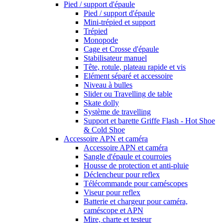
Pied / support d'épaule
Pied / support d'épaule
Mini-trépied et support
Trépied
Monopode
Cage et Crosse d'épaule
Stabilisateur manuel
Tête, rotule, plateau rapide et vis
Elément séparé et accessoire
Niveau à bulles
Slider ou Travelling de table
Skate dolly
Système de travelling
Support et barette Griffe Flash - Hot Shoe
& Cold Shoe
Accessoire APN et caméra
Accessoire APN et caméra
Sangle d'épaule et courroies
Housse de protection et anti-pluie
Déclencheur pour reflex
Télécommande pour caméscopes
Viseur pour reflex
Batterie et chargeur pour caméra,
caméscope et APN
Mire, charte et testeur