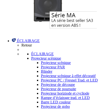
ÉCLAIRAGE
Retour
ÉCLAIRAGE
Projecteur scénique
Projecteur scénique
Projecteur PAR
Blinder
Projecteur scénique à effet décoratif
Projecteur PC / Fresnel Trad. et LED
Projecteur de découpe
Projecteur de poursuite
Projecteur horiziode et cycliode
Rampe d’éclairage trad. et LED
Barre LED couleur
Projecteur de gobo