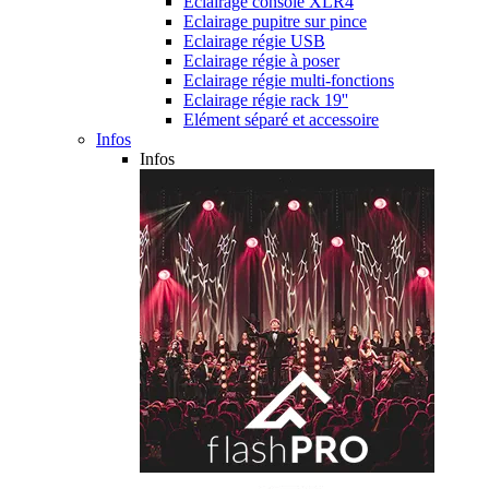
Eclairage console XLR4
Eclairage pupitre sur pince
Eclairage régie USB
Eclairage régie à poser
Eclairage régie multi-fonctions
Eclairage régie rack 19''
Elément séparé et accessoire
Infos
Infos