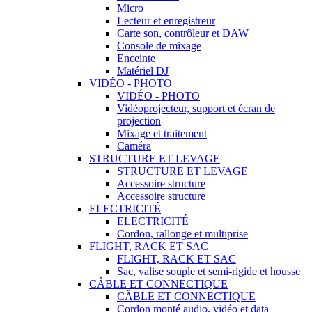
Micro
Lecteur et enregistreur
Carte son, contrôleur et DAW
Console de mixage
Enceinte
Matériel DJ
VIDÉO - PHOTO
VIDÉO - PHOTO
Vidéoprojecteur, support et écran de
projection
Mixage et traitement
Caméra
STRUCTURE ET LEVAGE
STRUCTURE ET LEVAGE
Accessoire structure
Accessoire structure
ELECTRICITÉ
ELECTRICITÉ
Cordon, rallonge et multiprise
FLIGHT, RACK ET SAC
FLIGHT, RACK ET SAC
Sac, valise souple et semi-rigide et housse
CÂBLE ET CONNECTIQUE
CÂBLE ET CONNECTIQUE
Cordon monté audio, vidéo et data