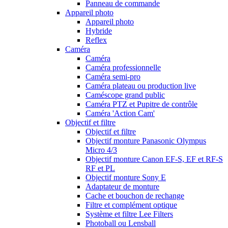
Panneau de commande
Appareil photo
Appareil photo
Hybride
Reflex
Caméra
Caméra
Caméra professionnelle
Caméra semi-pro
Caméra plateau ou production live
Caméscope grand public
Caméra PTZ et Pupitre de contrôle
Caméra 'Action Cam'
Objectif et filtre
Objectif et filtre
Objectif monture Panasonic Olympus
Micro 4/3
Objectif monture Canon EF-S, EF et RF-S
RF et PL
Objectif monture Sony E
Adaptateur de monture
Cache et bouchon de rechange
Filtre et complément optique
Système et filtre Lee Filters
Photoball ou Lensball