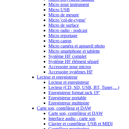
Micro pour instrument
Micro USB
Micro de mesure
Micro 'col-de-cygne'
Micro de surface
Micro radio - podcast
Micro reportage
Micro canon
Micro caméra et appareil photo
Micro smartphone et tablette
Système HF complet
Système HF élément séparé
Accessoire pour micros
Accessoire systèmes HF
Lecteur et enregistreur
Lecteur et enregistreur
Lecteur (CD, SD, USB, BT, Tuner,…)
Enregistreur format rack 19''
Enregistreur portable
Enregistreur multipiste
Carte son, contrôleur et DAW
Carte son, contrôleur et DAW
Interface audio - carte son
Clavier et contrôleur, USB et MIDI
Contrôleur monitoring