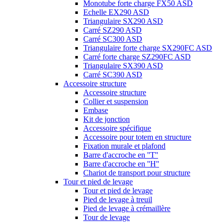
Monotube forte charge FX50 ASD
Echelle EX290 ASD
Triangulaire SX290 ASD
Carré SZ290 ASD
Carré SC300 ASD
Triangulaire forte charge SX290FC ASD
Carré forte charge SZ290FC ASD
Triangulaire SX390 ASD
Carré SC390 ASD
Accessoire structure
Accessoire structure
Collier et suspension
Embase
Kit de jonction
Accessoire spécifique
Accessoire pour totem en structure
Fixation murale et plafond
Barre d'accroche en ''T''
Barre d'accroche en ''H''
Chariot de transport pour structure
Tour et pied de levage
Tour et pied de levage
Pied de levage à treuil
Pied de levage à crémaillère
Tour de levage