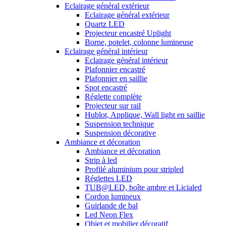
Eclairage général extérieur
Eclairage général extérieur
Quartz LED
Projecteur encastré Uplight
Borne, potelet, colonne lumineuse
Eclairage général intérieur
Eclairage général intérieur
Plafonnier encastré
Plafonnier en saillie
Spot encastré
Réglette complète
Projecteur sur rail
Hublot, Applique, Wall light en saillie
Suspension technique
Suspension décorative
Ambiance et décoration
Ambiance et décoration
Strip à led
Profilé aluminium pour stripled
Réglettes LED
TUB@LED, boîte ambre et Licialed
Cordon lumineux
Guirlande de bal
Led Neon Flex
Objet et mobilier décoratif