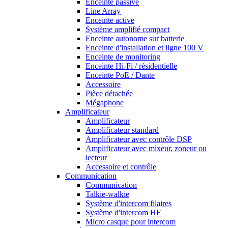
Enceinte passive
Line Array
Enceinte active
Système amplifié compact
Enceinte autonome sur batterie
Enceinte d'installation et ligne 100 V
Enceinte de monitoring
Enceinte Hi-Fi / résidentielle
Enceinte PoE / Dante
Accessoire
Pièce détachée
Mégaphone
Amplificateur
Amplificateur
Amplificateur standard
Amplificateur avec contrôle DSP
Amplificateur avec mixeur, zoneur ou
lecteur
Accessoire et contrôle
Communication
Communication
Talkie-walkie
Système d'intercom filaires
Système d'intercom HF
Micro casque pour intercom