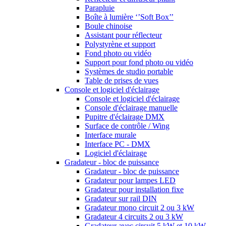
Parapluie
Boîte à lumière ‘’Soft Box’’
Boule chinoise
Assistant pour réflecteur
Polystyrène et support
Fond photo ou vidéo
Support pour fond photo ou vidéo
Systèmes de studio portable
Table de prises de vues
Console et logiciel d'éclairage
Console et logiciel d'éclairage
Console d'éclairage manuelle
Pupitre d'éclairage DMX
Surface de contrôle / Wing
Interface murale
Interface PC - DMX
Logiciel d'éclairage
Gradateur - bloc de puissance
Gradateur - bloc de puissance
Gradateur pour lampes LED
Gradateur pour installation fixe
Gradateur sur rail DIN
Gradateur mono circuit 2 ou 3 kW
Gradateur 4 circuits 2 ou 3 kW
Gradateur avec circuit 5 kW et 10 kW