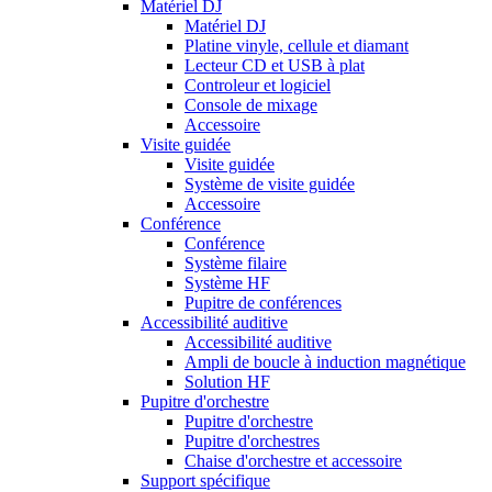
Matériel DJ
Matériel DJ
Platine vinyle, cellule et diamant
Lecteur CD et USB à plat
Controleur et logiciel
Console de mixage
Accessoire
Visite guidée
Visite guidée
Système de visite guidée
Accessoire
Conférence
Conférence
Système filaire
Système HF
Pupitre de conférences
Accessibilité auditive
Accessibilité auditive
Ampli de boucle à induction magnétique
Solution HF
Pupitre d'orchestre
Pupitre d'orchestre
Pupitre d'orchestres
Chaise d'orchestre et accessoire
Support spécifique