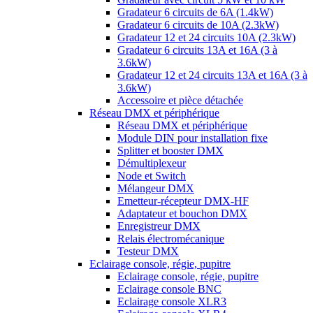
Gradateur 6 circuits de 6A (1.4kW)
Gradateur 6 circuits de 10A (2.3kW)
Gradateur 12 et 24 circuits 10A (2.3kW)
Gradateur 6 circuits 13A et 16A (3 à
3.6kW)
Gradateur 12 et 24 circuits 13A et 16A (3 à
3.6kW)
Accessoire et pièce détachée
Réseau DMX et périphérique
Réseau DMX et périphérique
Module DIN pour installation fixe
Splitter et booster DMX
Démultiplexeur
Node et Switch
Mélangeur DMX
Emetteur-récepteur DMX-HF
Adaptateur et bouchon DMX
Enregistreur DMX
Relais électromécanique
Testeur DMX
Eclairage console, régie, pupitre
Eclairage console, régie, pupitre
Eclairage console BNC
Eclairage console XLR3