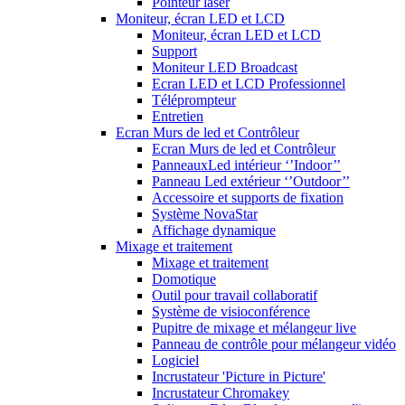
Pointeur laser
Moniteur, écran LED et LCD
Moniteur, écran LED et LCD
Support
Moniteur LED Broadcast
Ecran LED et LCD Professionnel
Téléprompteur
Entretien
Ecran Murs de led et Contrôleur
Ecran Murs de led et Contrôleur
PanneauxLed intérieur ‘’Indoor’’
Panneau Led extérieur ‘’Outdoor’’
Accessoire et supports de fixation
Système NovaStar
Affichage dynamique
Mixage et traitement
Mixage et traitement
Domotique
Outil pour travail collaboratif
Système de visioconférence
Pupitre de mixage et mélangeur live
Panneau de contrôle pour mélangeur vidéo
Logiciel
Incrustateur 'Picture in Picture'
Incrustateur Chromakey