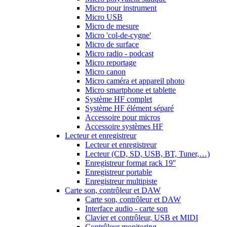
Micro pour instrument
Micro USB
Micro de mesure
Micro 'col-de-cygne'
Micro de surface
Micro radio - podcast
Micro reportage
Micro canon
Micro caméra et appareil photo
Micro smartphone et tablette
Système HF complet
Système HF élément séparé
Accessoire pour micros
Accessoire systèmes HF
Lecteur et enregistreur
Lecteur et enregistreur
Lecteur (CD, SD, USB, BT, Tuner,…)
Enregistreur format rack 19''
Enregistreur portable
Enregistreur multipiste
Carte son, contrôleur et DAW
Carte son, contrôleur et DAW
Interface audio - carte son
Clavier et contrôleur, USB et MIDI
Contrôleur monitoring