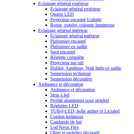
Eclairage général extérieur
Eclairage général extérieur
Quartz LED
Projecteur encastré Uplight
Borne, potelet, colonne lumineuse
Eclairage général intérieur
Eclairage général intérieur
Plafonnier encastré
Plafonnier en saillie
Spot encastré
Réglette complète
Projecteur sur rail
Hublot, Applique, Wall light en saillie
Suspension technique
Suspension décorative
Ambiance et décoration
Ambiance et décoration
Strip à led
Profilé aluminium pour stripled
Réglettes LED
TUB@LED, boîte ambre et Licialed
Cordon lumineux
Guirlande de bal
Led Neon Flex
Objet et mobilier décoratif