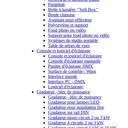
Parapluie
Boîte à lumière ‘’Soft Box’’
Boule chinoise
Assistant pour réflecteur
Polystyrène et support
Fond photo ou vidéo
Support pour fond photo ou vidéo
Systèmes de studio portable
Table de prises de vues
Console et logiciel d'éclairage
Console et logiciel d'éclairage
Console d'éclairage manuelle
Pupitre d'éclairage DMX
Surface de contrôle / Wing
Interface murale
Interface PC - DMX
Logiciel d'éclairage
Gradateur - bloc de puissance
Gradateur - bloc de puissance
Gradateur pour lampes LED
Gradateur pour installation fixe
Gradateur sur rail DIN
Gradateur mono circuit 2 ou 3 kW
Gradateur 4 circuits 2 ou 3 kW
Gradateur avec circuit 5 kW et 10 kW