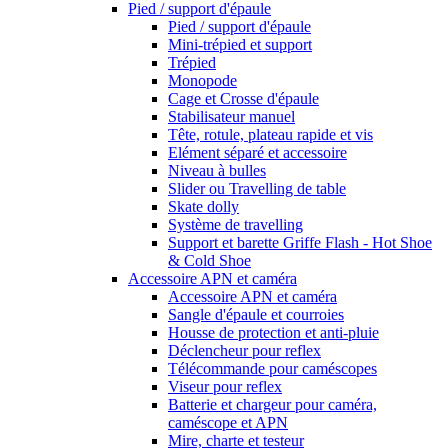
Pied / support d'épaule
Pied / support d'épaule
Mini-trépied et support
Trépied
Monopode
Cage et Crosse d'épaule
Stabilisateur manuel
Tête, rotule, plateau rapide et vis
Elément séparé et accessoire
Niveau à bulles
Slider ou Travelling de table
Skate dolly
Système de travelling
Support et barette Griffe Flash - Hot Shoe
& Cold Shoe
Accessoire APN et caméra
Accessoire APN et caméra
Sangle d'épaule et courroies
Housse de protection et anti-pluie
Déclencheur pour reflex
Télécommande pour caméscopes
Viseur pour reflex
Batterie et chargeur pour caméra,
caméscope et APN
Mire, charte et testeur