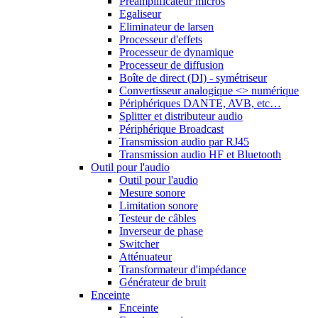
Préamplificateur micros
Egaliseur
Eliminateur de larsen
Processeur d'effets
Processeur de dynamique
Processeur de diffusion
Boîte de direct (DI) - symétriseur
Convertisseur analogique <> numérique
Périphériques DANTE, AVB, etc…
Splitter et distributeur audio
Périphérique Broadcast
Transmission audio par RJ45
Transmission audio HF et Bluetooth
Outil pour l'audio
Outil pour l'audio
Mesure sonore
Limitation sonore
Testeur de câbles
Inverseur de phase
Switcher
Atténuateur
Transformateur d'impédance
Générateur de bruit
Enceinte
Enceinte