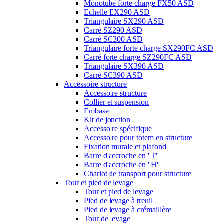
Monotube forte charge FX50 ASD
Echelle EX290 ASD
Triangulaire SX290 ASD
Carré SZ290 ASD
Carré SC300 ASD
Triangulaire forte charge SX290FC ASD
Carré forte charge SZ290FC ASD
Triangulaire SX390 ASD
Carré SC390 ASD
Accessoire structure
Accessoire structure
Collier et suspension
Embase
Kit de jonction
Accessoire spécifique
Accessoire pour totem en structure
Fixation murale et plafond
Barre d'accroche en ''T''
Barre d'accroche en ''H''
Chariot de transport pour structure
Tour et pied de levage
Tour et pied de levage
Pied de levage à treuil
Pied de levage à crémaillère
Tour de levage