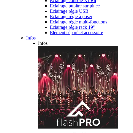
Eclairage console XLR4
Eclairage pupitre sur pince
Eclairage régie USB
Eclairage régie à poser
Eclairage régie multi-fonctions
Eclairage régie rack 19''
Elément séparé et accessoire
Infos
Infos