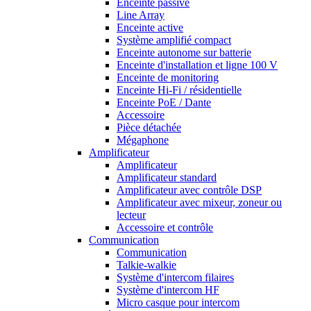
Enceinte passive
Line Array
Enceinte active
Système amplifié compact
Enceinte autonome sur batterie
Enceinte d'installation et ligne 100 V
Enceinte de monitoring
Enceinte Hi-Fi / résidentielle
Enceinte PoE / Dante
Accessoire
Pièce détachée
Mégaphone
Amplificateur
Amplificateur
Amplificateur standard
Amplificateur avec contrôle DSP
Amplificateur avec mixeur, zoneur ou
lecteur
Accessoire et contrôle
Communication
Communication
Talkie-walkie
Système d'intercom filaires
Système d'intercom HF
Micro casque pour intercom