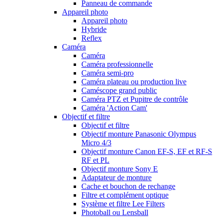
Panneau de commande
Appareil photo
Appareil photo
Hybride
Reflex
Caméra
Caméra
Caméra professionnelle
Caméra semi-pro
Caméra plateau ou production live
Caméscope grand public
Caméra PTZ et Pupitre de contrôle
Caméra 'Action Cam'
Objectif et filtre
Objectif et filtre
Objectif monture Panasonic Olympus
Micro 4/3
Objectif monture Canon EF-S, EF et RF-S
RF et PL
Objectif monture Sony E
Adaptateur de monture
Cache et bouchon de rechange
Filtre et complément optique
Système et filtre Lee Filters
Photoball ou Lensball