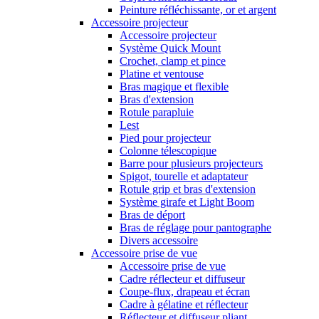
Peinture réfléchissante, or et argent
Accessoire projecteur
Accessoire projecteur
Système Quick Mount
Crochet, clamp et pince
Platine et ventouse
Bras magique et flexible
Bras d'extension
Rotule parapluie
Lest
Pied pour projecteur
Colonne télescopique
Barre pour plusieurs projecteurs
Spigot, tourelle et adaptateur
Rotule grip et bras d'extension
Système girafe et Light Boom
Bras de déport
Bras de réglage pour pantographe
Divers accessoire
Accessoire prise de vue
Accessoire prise de vue
Cadre réflecteur et diffuseur
Coupe-flux, drapeau et écran
Cadre à gélatine et réflecteur
Réflecteur et diffuseur pliant