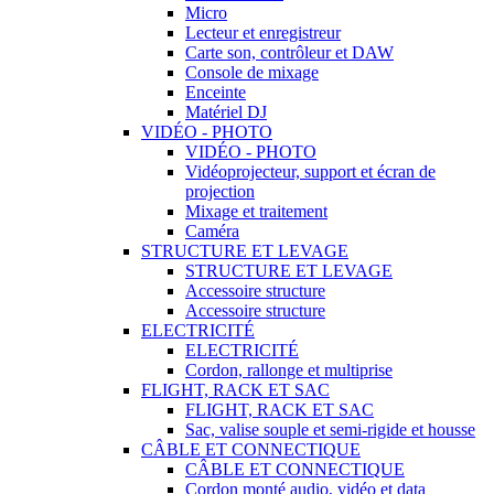
Micro
Lecteur et enregistreur
Carte son, contrôleur et DAW
Console de mixage
Enceinte
Matériel DJ
VIDÉO - PHOTO
VIDÉO - PHOTO
Vidéoprojecteur, support et écran de
projection
Mixage et traitement
Caméra
STRUCTURE ET LEVAGE
STRUCTURE ET LEVAGE
Accessoire structure
Accessoire structure
ELECTRICITÉ
ELECTRICITÉ
Cordon, rallonge et multiprise
FLIGHT, RACK ET SAC
FLIGHT, RACK ET SAC
Sac, valise souple et semi-rigide et housse
CÂBLE ET CONNECTIQUE
CÂBLE ET CONNECTIQUE
Cordon monté audio, vidéo et data