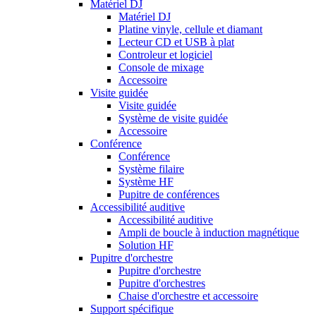
Matériel DJ
Matériel DJ
Platine vinyle, cellule et diamant
Lecteur CD et USB à plat
Controleur et logiciel
Console de mixage
Accessoire
Visite guidée
Visite guidée
Système de visite guidée
Accessoire
Conférence
Conférence
Système filaire
Système HF
Pupitre de conférences
Accessibilité auditive
Accessibilité auditive
Ampli de boucle à induction magnétique
Solution HF
Pupitre d'orchestre
Pupitre d'orchestre
Pupitre d'orchestres
Chaise d'orchestre et accessoire
Support spécifique