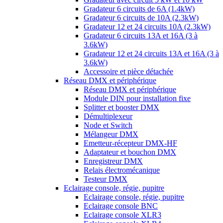
Gradateur 6 circuits de 6A (1.4kW)
Gradateur 6 circuits de 10A (2.3kW)
Gradateur 12 et 24 circuits 10A (2.3kW)
Gradateur 6 circuits 13A et 16A (3 à
3.6kW)
Gradateur 12 et 24 circuits 13A et 16A (3 à
3.6kW)
Accessoire et pièce détachée
Réseau DMX et périphérique
Réseau DMX et périphérique
Module DIN pour installation fixe
Splitter et booster DMX
Démultiplexeur
Node et Switch
Mélangeur DMX
Emetteur-récepteur DMX-HF
Adaptateur et bouchon DMX
Enregistreur DMX
Relais électromécanique
Testeur DMX
Eclairage console, régie, pupitre
Eclairage console, régie, pupitre
Eclairage console BNC
Eclairage console XLR3