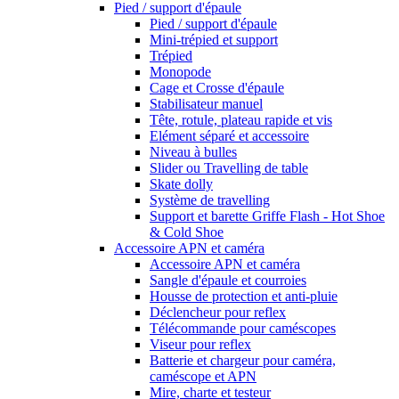
Pied / support d'épaule
Pied / support d'épaule
Mini-trépied et support
Trépied
Monopode
Cage et Crosse d'épaule
Stabilisateur manuel
Tête, rotule, plateau rapide et vis
Elément séparé et accessoire
Niveau à bulles
Slider ou Travelling de table
Skate dolly
Système de travelling
Support et barette Griffe Flash - Hot Shoe
& Cold Shoe
Accessoire APN et caméra
Accessoire APN et caméra
Sangle d'épaule et courroies
Housse de protection et anti-pluie
Déclencheur pour reflex
Télécommande pour caméscopes
Viseur pour reflex
Batterie et chargeur pour caméra,
caméscope et APN
Mire, charte et testeur