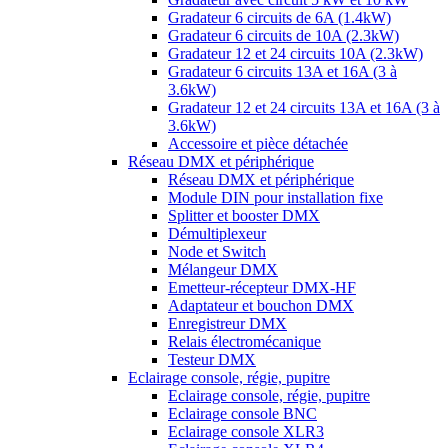
Gradateur 6 circuits de 6A (1.4kW)
Gradateur 6 circuits de 10A (2.3kW)
Gradateur 12 et 24 circuits 10A (2.3kW)
Gradateur 6 circuits 13A et 16A (3 à
3.6kW)
Gradateur 12 et 24 circuits 13A et 16A (3 à
3.6kW)
Accessoire et pièce détachée
Réseau DMX et périphérique
Réseau DMX et périphérique
Module DIN pour installation fixe
Splitter et booster DMX
Démultiplexeur
Node et Switch
Mélangeur DMX
Emetteur-récepteur DMX-HF
Adaptateur et bouchon DMX
Enregistreur DMX
Relais électromécanique
Testeur DMX
Eclairage console, régie, pupitre
Eclairage console, régie, pupitre
Eclairage console BNC
Eclairage console XLR3