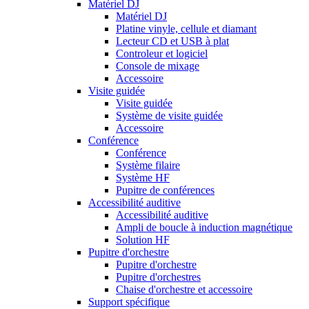
Matériel DJ
Matériel DJ
Platine vinyle, cellule et diamant
Lecteur CD et USB à plat
Controleur et logiciel
Console de mixage
Accessoire
Visite guidée
Visite guidée
Système de visite guidée
Accessoire
Conférence
Conférence
Système filaire
Système HF
Pupitre de conférences
Accessibilité auditive
Accessibilité auditive
Ampli de boucle à induction magnétique
Solution HF
Pupitre d'orchestre
Pupitre d'orchestre
Pupitre d'orchestres
Chaise d'orchestre et accessoire
Support spécifique