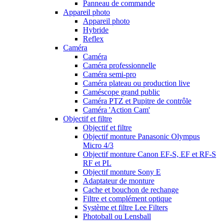
Panneau de commande
Appareil photo
Appareil photo
Hybride
Reflex
Caméra
Caméra
Caméra professionnelle
Caméra semi-pro
Caméra plateau ou production live
Caméscope grand public
Caméra PTZ et Pupitre de contrôle
Caméra 'Action Cam'
Objectif et filtre
Objectif et filtre
Objectif monture Panasonic Olympus
Micro 4/3
Objectif monture Canon EF-S, EF et RF-S
RF et PL
Objectif monture Sony E
Adaptateur de monture
Cache et bouchon de rechange
Filtre et complément optique
Système et filtre Lee Filters
Photoball ou Lensball