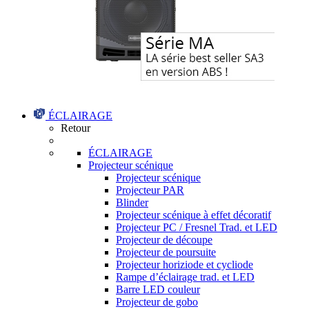
ÉCLAIRAGE
Retour
ÉCLAIRAGE
Projecteur scénique
Projecteur scénique
Projecteur PAR
Blinder
Projecteur scénique à effet décoratif
Projecteur PC / Fresnel Trad. et LED
Projecteur de découpe
Projecteur de poursuite
Projecteur horiziode et cycliode
Rampe d’éclairage trad. et LED
Barre LED couleur
Projecteur de gobo