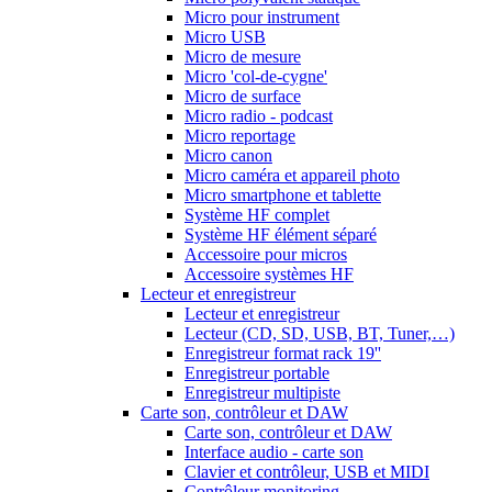
Micro pour instrument
Micro USB
Micro de mesure
Micro 'col-de-cygne'
Micro de surface
Micro radio - podcast
Micro reportage
Micro canon
Micro caméra et appareil photo
Micro smartphone et tablette
Système HF complet
Système HF élément séparé
Accessoire pour micros
Accessoire systèmes HF
Lecteur et enregistreur
Lecteur et enregistreur
Lecteur (CD, SD, USB, BT, Tuner,…)
Enregistreur format rack 19''
Enregistreur portable
Enregistreur multipiste
Carte son, contrôleur et DAW
Carte son, contrôleur et DAW
Interface audio - carte son
Clavier et contrôleur, USB et MIDI
Contrôleur monitoring