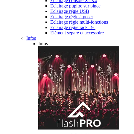
Eclairage console XLR4
Eclairage pupitre sur pince
Eclairage régie USB
Eclairage régie à poser
Eclairage régie multi-fonctions
Eclairage régie rack 19''
Elément séparé et accessoire
Infos
Infos