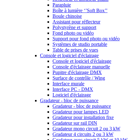
Parapluie
Boîte à lumière ‘’Soft Box’’
Boule chinoise
Assistant pour réflecteur
Polystyrène et support
Fond photo ou vidéo
Support pour fond photo ou vidéo
Systèmes de studio portable
Table de prises de vues
Console et logiciel d'éclairage
Console et logiciel d'éclairage
Console d'éclairage manuelle
Pupitre d'éclairage DMX
Surface de contrôle / Wing
Interface murale
Interface PC - DMX
Logiciel d'éclairage
Gradateur - bloc de puissance
Gradateur - bloc de puissance
Gradateur pour lampes LED
Gradateur pour installation fixe
Gradateur sur rail DIN
Gradateur mono circuit 2 ou 3 kW
Gradateur 4 circuits 2 ou 3 kW
Gradateur avec circuit 5 kW et 10 kW