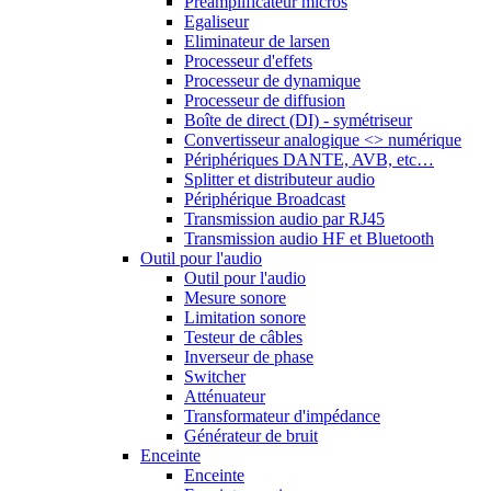
Préamplificateur micros
Egaliseur
Eliminateur de larsen
Processeur d'effets
Processeur de dynamique
Processeur de diffusion
Boîte de direct (DI) - symétriseur
Convertisseur analogique <> numérique
Périphériques DANTE, AVB, etc…
Splitter et distributeur audio
Périphérique Broadcast
Transmission audio par RJ45
Transmission audio HF et Bluetooth
Outil pour l'audio
Outil pour l'audio
Mesure sonore
Limitation sonore
Testeur de câbles
Inverseur de phase
Switcher
Atténuateur
Transformateur d'impédance
Générateur de bruit
Enceinte
Enceinte