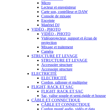
Micro
Lecteur et enregistreur
Carte son, contrôleur et DAW
Console de mixage
Enceinte
Matériel DJ
VIDÉO - PHOTO
VIDÉO - PHOTO
Vidéoprojecteur, support et écran de
projection
Mixage et traitement
Caméra
STRUCTURE ET LEVAGE
STRUCTURE ET LEVAGE
Accessoire structure
Accessoire structure
ELECTRICITÉ
ELECTRICITÉ
Cordon, rallonge et multiprise
FLIGHT, RACK ET SAC
FLIGHT, RACK ET SAC
Sac, valise souple et semi-rigide et housse
CÂBLE ET CONNECTIQUE
CÂBLE ET CONNECTIQUE
Cordon monté audio, vidéo et data