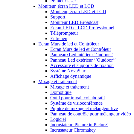
Pointeur laser
Moniteur, écran LED et LCD
Moniteur, écran LED et LCD
Support
Moniteur LED Broadcast
Ecran LED et LCD Professionnel
Téléprompteur
Entretien
Ecran Murs de led et Contrôleur
Ecran Murs de led et Contrôleur
PanneauxLed intérieur ‘’Indoor’’
Panneau Led extérieur ‘’Outdoor’’
Accessoire et supports de fixation
Système NovaStar
Affichage dynamique
Mixage et traitement
Mixage et traitement
Domotique
Outil pour travail collaboratif
Système de visioconférence
Pupitre de mixage et mélangeur live
Panneau de contrôle pour mélangeur vidéo
Logiciel
Incrustateur 'Picture in Picture'
Incrustateur Chromakey