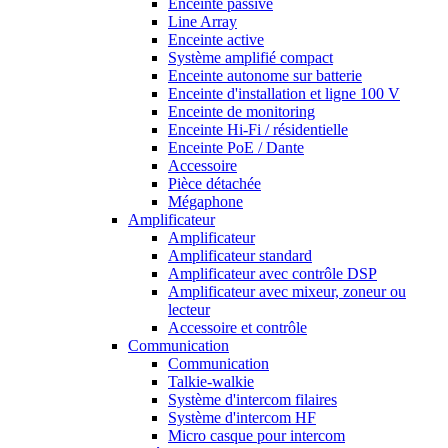
Enceinte passive
Line Array
Enceinte active
Système amplifié compact
Enceinte autonome sur batterie
Enceinte d'installation et ligne 100 V
Enceinte de monitoring
Enceinte Hi-Fi / résidentielle
Enceinte PoE / Dante
Accessoire
Pièce détachée
Mégaphone
Amplificateur
Amplificateur
Amplificateur standard
Amplificateur avec contrôle DSP
Amplificateur avec mixeur, zoneur ou
lecteur
Accessoire et contrôle
Communication
Communication
Talkie-walkie
Système d'intercom filaires
Système d'intercom HF
Micro casque pour intercom