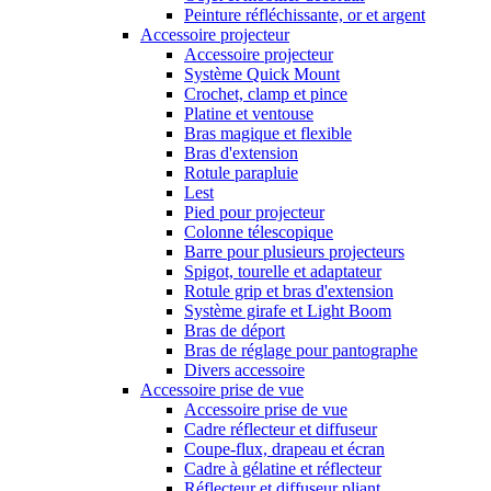
Peinture réfléchissante, or et argent
Accessoire projecteur
Accessoire projecteur
Système Quick Mount
Crochet, clamp et pince
Platine et ventouse
Bras magique et flexible
Bras d'extension
Rotule parapluie
Lest
Pied pour projecteur
Colonne télescopique
Barre pour plusieurs projecteurs
Spigot, tourelle et adaptateur
Rotule grip et bras d'extension
Système girafe et Light Boom
Bras de déport
Bras de réglage pour pantographe
Divers accessoire
Accessoire prise de vue
Accessoire prise de vue
Cadre réflecteur et diffuseur
Coupe-flux, drapeau et écran
Cadre à gélatine et réflecteur
Réflecteur et diffuseur pliant