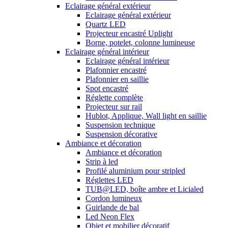
Eclairage général extérieur
Eclairage général extérieur
Quartz LED
Projecteur encastré Uplight
Borne, potelet, colonne lumineuse
Eclairage général intérieur
Eclairage général intérieur
Plafonnier encastré
Plafonnier en saillie
Spot encastré
Réglette complète
Projecteur sur rail
Hublot, Applique, Wall light en saillie
Suspension technique
Suspension décorative
Ambiance et décoration
Ambiance et décoration
Strip à led
Profilé aluminium pour stripled
Réglettes LED
TUB@LED, boîte ambre et Licialed
Cordon lumineux
Guirlande de bal
Led Neon Flex
Objet et mobilier décoratif