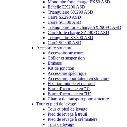
Monotube forte charge FX50 ASD
Echelle EX290 ASD
Triangulaire SX290 ASD
Carré SZ290 ASD
Carré SC300 ASD
Triangulaire forte charge SX290FC ASD
Carré forte charge SZ290FC ASD
Triangulaire SX390 ASD
Carré SC390 ASD
Accessoire structure
Accessoire structure
Collier et suspension
Embase
Kit de jonction
Accessoire spécifique
Accessoire pour totem en structure
Fixation murale et plafond
Barre d'accroche en ''T''
Barre d'accroche en ''H''
Chariot de transport pour structure
Tour et pied de levage
Tour et pied de levage
Pied de levage à treuil
Pied de levage à crémaillère
Tour de levage