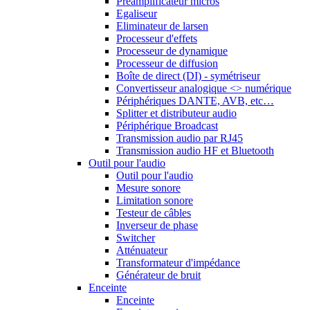
Préamplificateur micros
Egaliseur
Eliminateur de larsen
Processeur d'effets
Processeur de dynamique
Processeur de diffusion
Boîte de direct (DI) - symétriseur
Convertisseur analogique <> numérique
Périphériques DANTE, AVB, etc…
Splitter et distributeur audio
Périphérique Broadcast
Transmission audio par RJ45
Transmission audio HF et Bluetooth
Outil pour l'audio
Outil pour l'audio
Mesure sonore
Limitation sonore
Testeur de câbles
Inverseur de phase
Switcher
Atténuateur
Transformateur d'impédance
Générateur de bruit
Enceinte
Enceinte