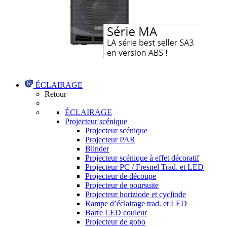
ÉCLAIRAGE
Retour
ÉCLAIRAGE
Projecteur scénique
Projecteur scénique
Projecteur PAR
Blinder
Projecteur scénique à effet décoratif
Projecteur PC / Fresnel Trad. et LED
Projecteur de découpe
Projecteur de poursuite
Projecteur horiziode et cycliode
Rampe d’éclairage trad. et LED
Barre LED couleur
Projecteur de gobo