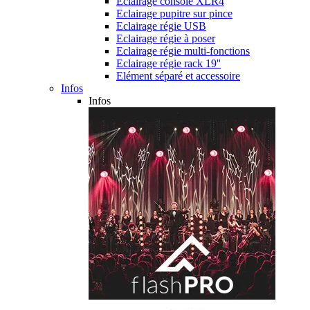
Eclairage console XLR4
Eclairage pupitre sur pince
Eclairage régie USB
Eclairage régie à poser
Eclairage régie multi-fonctions
Eclairage régie rack 19''
Elément séparé et accessoire
Infos
Infos