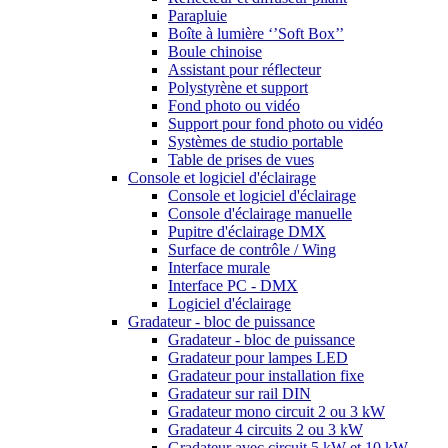
Parapluie
Boîte à lumière ‘’Soft Box’’
Boule chinoise
Assistant pour réflecteur
Polystyrène et support
Fond photo ou vidéo
Support pour fond photo ou vidéo
Systèmes de studio portable
Table de prises de vues
Console et logiciel d'éclairage
Console et logiciel d'éclairage
Console d'éclairage manuelle
Pupitre d'éclairage DMX
Surface de contrôle / Wing
Interface murale
Interface PC - DMX
Logiciel d'éclairage
Gradateur - bloc de puissance
Gradateur - bloc de puissance
Gradateur pour lampes LED
Gradateur pour installation fixe
Gradateur sur rail DIN
Gradateur mono circuit 2 ou 3 kW
Gradateur 4 circuits 2 ou 3 kW
Gradateur avec circuit 5 kW et 10 kW