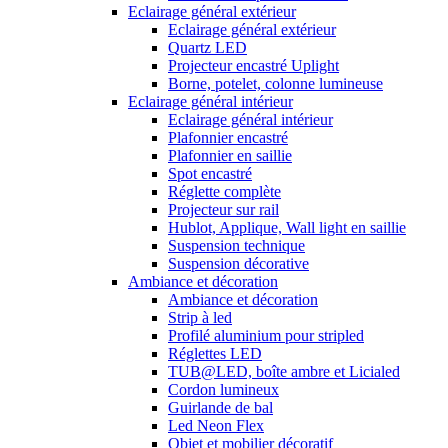
Eclairage général extérieur
Eclairage général extérieur
Quartz LED
Projecteur encastré Uplight
Borne, potelet, colonne lumineuse
Eclairage général intérieur
Eclairage général intérieur
Plafonnier encastré
Plafonnier en saillie
Spot encastré
Réglette complète
Projecteur sur rail
Hublot, Applique, Wall light en saillie
Suspension technique
Suspension décorative
Ambiance et décoration
Ambiance et décoration
Strip à led
Profilé aluminium pour stripled
Réglettes LED
TUB@LED, boîte ambre et Licialed
Cordon lumineux
Guirlande de bal
Led Neon Flex
Objet et mobilier décoratif