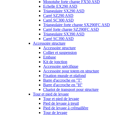
Monotube forte charge FX50 ASD
Echelle EX290 ASD
Triangulaire SX290 ASD
Carré SZ290 ASD
Carré SC300 ASD
Triangulaire forte charge SX290FC ASD
Carré forte charge SZ290FC ASD
Triangulaire SX390 ASD
Carré SC390 ASD
Accessoire structure
Accessoire structure
Collier et suspension
Embase
Kit de jonction
Accessoire spécifique
Accessoire pour totem en structure
Fixation murale et plafond
Barre d'accroche en ''T''
Barre d'accroche en ''H''
Chariot de transport pour structure
Tour et pied de levage
Tour et pied de levage
Pied de levage à treuil
Pied de levage à crémaillère
Tour de levage