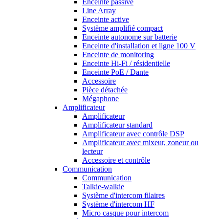
Enceinte passive
Line Array
Enceinte active
Système amplifié compact
Enceinte autonome sur batterie
Enceinte d'installation et ligne 100 V
Enceinte de monitoring
Enceinte Hi-Fi / résidentielle
Enceinte PoE / Dante
Accessoire
Pièce détachée
Mégaphone
Amplificateur
Amplificateur
Amplificateur standard
Amplificateur avec contrôle DSP
Amplificateur avec mixeur, zoneur ou
lecteur
Accessoire et contrôle
Communication
Communication
Talkie-walkie
Système d'intercom filaires
Système d'intercom HF
Micro casque pour intercom