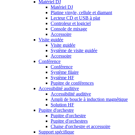
Matériel DJ
Matériel DJ
Platine vinyle, cellule et diamant
Lecteur CD et USB à plat
Controleur et logiciel
Console de mixage
Accessoire
Visite guidée
Visite guidée
Système de visite guidée
Accessoire
Conférence
Conférence
Système filaire
Système HF
Pupitre de conférences
Accessibilité auditive
Accessibilité auditive
Ampli de boucle à induction magnétique
Solution HF
Pupitre d'orchestre
Pupitre d'orchestre
Pupitre d'orchestres
Chaise d'orchestre et accessoire
Support spécifique