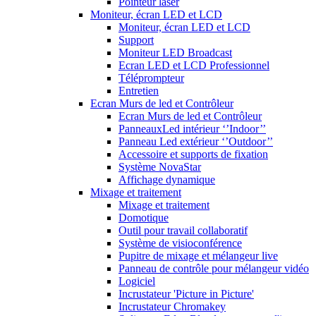
Pointeur laser
Moniteur, écran LED et LCD
Moniteur, écran LED et LCD
Support
Moniteur LED Broadcast
Ecran LED et LCD Professionnel
Téléprompteur
Entretien
Ecran Murs de led et Contrôleur
Ecran Murs de led et Contrôleur
PanneauxLed intérieur ‘’Indoor’’
Panneau Led extérieur ‘’Outdoor’’
Accessoire et supports de fixation
Système NovaStar
Affichage dynamique
Mixage et traitement
Mixage et traitement
Domotique
Outil pour travail collaboratif
Système de visioconférence
Pupitre de mixage et mélangeur live
Panneau de contrôle pour mélangeur vidéo
Logiciel
Incrustateur 'Picture in Picture'
Incrustateur Chromakey