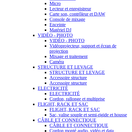
Micro
Lecteur et enregistreur
Carte son, contrôleur et DAW
Console de mixage
Enceinte
Matériel DJ
VIDÉO - PHOTO
VIDÉO - PHOTO
Vidéoprojecteur, support et écran de
projection
Mixage et traitement
Caméra
STRUCTURE ET LEVAGE
STRUCTURE ET LEVAGE
Accessoire structure
Accessoire structure
ELECTRICITÉ
ELECTRICITÉ
Cordon, rallonge et multiprise
FLIGHT, RACK ET SAC
FLIGHT, RACK ET SAC
Sac, valise souple et semi-rigide et housse
CÂBLE ET CONNECTIQUE
CÂBLE ET CONNECTIQUE
Cordon monté audio, vidéo et data