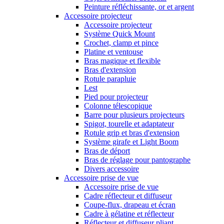
Peinture réfléchissante, or et argent
Accessoire projecteur
Accessoire projecteur
Système Quick Mount
Crochet, clamp et pince
Platine et ventouse
Bras magique et flexible
Bras d'extension
Rotule parapluie
Lest
Pied pour projecteur
Colonne télescopique
Barre pour plusieurs projecteurs
Spigot, tourelle et adaptateur
Rotule grip et bras d'extension
Système girafe et Light Boom
Bras de déport
Bras de réglage pour pantographe
Divers accessoire
Accessoire prise de vue
Accessoire prise de vue
Cadre réflecteur et diffuseur
Coupe-flux, drapeau et écran
Cadre à gélatine et réflecteur
Réflecteur et diffuseur pliant