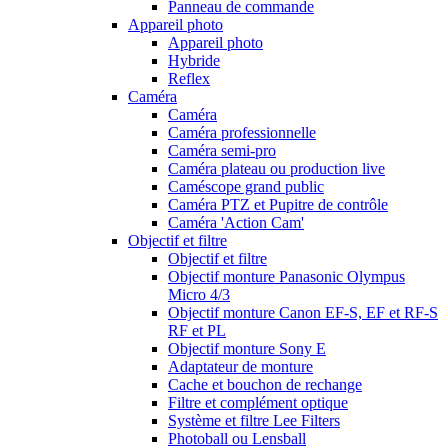
Panneau de commande
Appareil photo
Appareil photo
Hybride
Reflex
Caméra
Caméra
Caméra professionnelle
Caméra semi-pro
Caméra plateau ou production live
Caméscope grand public
Caméra PTZ et Pupitre de contrôle
Caméra 'Action Cam'
Objectif et filtre
Objectif et filtre
Objectif monture Panasonic Olympus
Micro 4/3
Objectif monture Canon EF-S, EF et RF-S
RF et PL
Objectif monture Sony E
Adaptateur de monture
Cache et bouchon de rechange
Filtre et complément optique
Système et filtre Lee Filters
Photoball ou Lensball