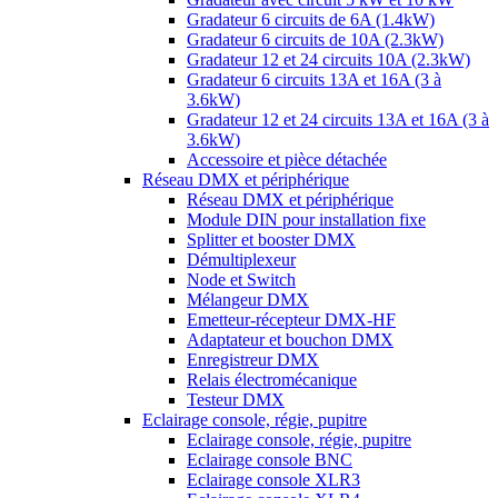
Gradateur 6 circuits de 6A (1.4kW)
Gradateur 6 circuits de 10A (2.3kW)
Gradateur 12 et 24 circuits 10A (2.3kW)
Gradateur 6 circuits 13A et 16A (3 à
3.6kW)
Gradateur 12 et 24 circuits 13A et 16A (3 à
3.6kW)
Accessoire et pièce détachée
Réseau DMX et périphérique
Réseau DMX et périphérique
Module DIN pour installation fixe
Splitter et booster DMX
Démultiplexeur
Node et Switch
Mélangeur DMX
Emetteur-récepteur DMX-HF
Adaptateur et bouchon DMX
Enregistreur DMX
Relais électromécanique
Testeur DMX
Eclairage console, régie, pupitre
Eclairage console, régie, pupitre
Eclairage console BNC
Eclairage console XLR3