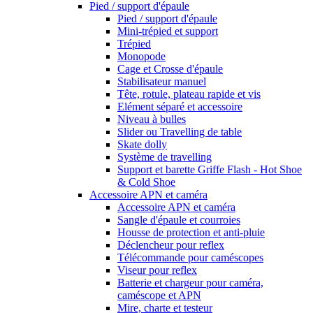
Pied / support d'épaule
Pied / support d'épaule
Mini-trépied et support
Trépied
Monopode
Cage et Crosse d'épaule
Stabilisateur manuel
Tête, rotule, plateau rapide et vis
Elément séparé et accessoire
Niveau à bulles
Slider ou Travelling de table
Skate dolly
Système de travelling
Support et barette Griffe Flash - Hot Shoe
& Cold Shoe
Accessoire APN et caméra
Accessoire APN et caméra
Sangle d'épaule et courroies
Housse de protection et anti-pluie
Déclencheur pour reflex
Télécommande pour caméscopes
Viseur pour reflex
Batterie et chargeur pour caméra,
caméscope et APN
Mire, charte et testeur