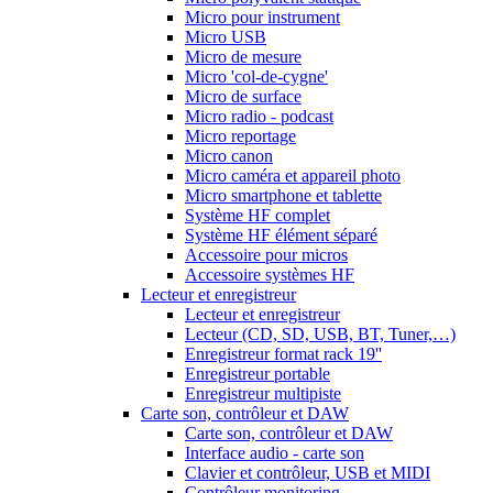
Micro pour instrument
Micro USB
Micro de mesure
Micro 'col-de-cygne'
Micro de surface
Micro radio - podcast
Micro reportage
Micro canon
Micro caméra et appareil photo
Micro smartphone et tablette
Système HF complet
Système HF élément séparé
Accessoire pour micros
Accessoire systèmes HF
Lecteur et enregistreur
Lecteur et enregistreur
Lecteur (CD, SD, USB, BT, Tuner,…)
Enregistreur format rack 19''
Enregistreur portable
Enregistreur multipiste
Carte son, contrôleur et DAW
Carte son, contrôleur et DAW
Interface audio - carte son
Clavier et contrôleur, USB et MIDI
Contrôleur monitoring