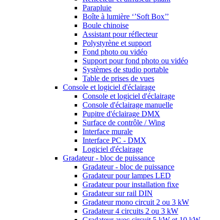
Parapluie
Boîte à lumière ‘’Soft Box’’
Boule chinoise
Assistant pour réflecteur
Polystyrène et support
Fond photo ou vidéo
Support pour fond photo ou vidéo
Systèmes de studio portable
Table de prises de vues
Console et logiciel d'éclairage
Console et logiciel d'éclairage
Console d'éclairage manuelle
Pupitre d'éclairage DMX
Surface de contrôle / Wing
Interface murale
Interface PC - DMX
Logiciel d'éclairage
Gradateur - bloc de puissance
Gradateur - bloc de puissance
Gradateur pour lampes LED
Gradateur pour installation fixe
Gradateur sur rail DIN
Gradateur mono circuit 2 ou 3 kW
Gradateur 4 circuits 2 ou 3 kW
Gradateur avec circuit 5 kW et 10 kW