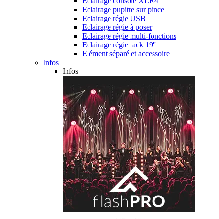
Eclairage console XLR4
Eclairage pupitre sur pince
Eclairage régie USB
Eclairage régie à poser
Eclairage régie multi-fonctions
Eclairage régie rack 19''
Elément séparé et accessoire
Infos
Infos