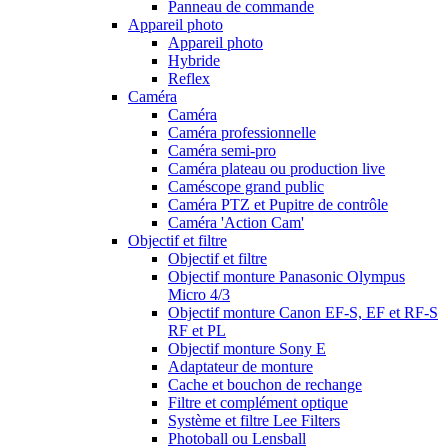
Panneau de commande
Appareil photo
Appareil photo
Hybride
Reflex
Caméra
Caméra
Caméra professionnelle
Caméra semi-pro
Caméra plateau ou production live
Caméscope grand public
Caméra PTZ et Pupitre de contrôle
Caméra 'Action Cam'
Objectif et filtre
Objectif et filtre
Objectif monture Panasonic Olympus
Micro 4/3
Objectif monture Canon EF-S, EF et RF-S
RF et PL
Objectif monture Sony E
Adaptateur de monture
Cache et bouchon de rechange
Filtre et complément optique
Système et filtre Lee Filters
Photoball ou Lensball