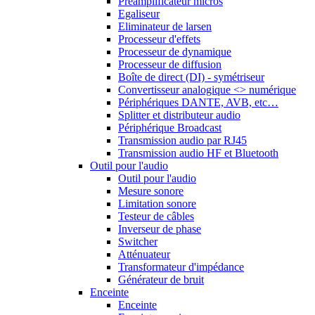
Préamplificateur micros
Egaliseur
Eliminateur de larsen
Processeur d'effets
Processeur de dynamique
Processeur de diffusion
Boîte de direct (DI) - symétriseur
Convertisseur analogique <> numérique
Périphériques DANTE, AVB, etc…
Splitter et distributeur audio
Périphérique Broadcast
Transmission audio par RJ45
Transmission audio HF et Bluetooth
Outil pour l'audio
Outil pour l'audio
Mesure sonore
Limitation sonore
Testeur de câbles
Inverseur de phase
Switcher
Atténuateur
Transformateur d'impédance
Générateur de bruit
Enceinte
Enceinte