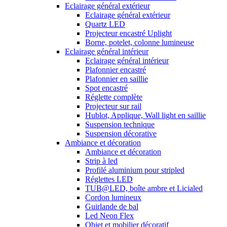
Eclairage général extérieur
Eclairage général extérieur
Quartz LED
Projecteur encastré Uplight
Borne, potelet, colonne lumineuse
Eclairage général intérieur
Eclairage général intérieur
Plafonnier encastré
Plafonnier en saillie
Spot encastré
Réglette complète
Projecteur sur rail
Hublot, Applique, Wall light en saillie
Suspension technique
Suspension décorative
Ambiance et décoration
Ambiance et décoration
Strip à led
Profilé aluminium pour stripled
Réglettes LED
TUB@LED, boîte ambre et Licialed
Cordon lumineux
Guirlande de bal
Led Neon Flex
Objet et mobilier décoratif