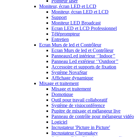
Pointeur laser
Moniteur, écran LED et LCD
Moniteur, écran LED et LCD
Support
Moniteur LED Broadcast
Ecran LED et LCD Professionnel
Téléprompteur
Entretien
Ecran Murs de led et Contrôleur
Ecran Murs de led et Contrôleur
PanneauxLed intérieur ‘’Indoor’’
Panneau Led extérieur ‘’Outdoor’’
Accessoire et supports de fixation
Système NovaStar
Affichage dynamique
Mixage et traitement
Mixage et traitement
Domotique
Outil pour travail collaboratif
Système de visioconférence
Pupitre de mixage et mélangeur live
Panneau de contrôle pour mélangeur vidéo
Logiciel
Incrustateur 'Picture in Picture'
Incrustateur Chromakey