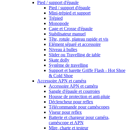
Pied / support d'épaule
Pied / support d'épaule
Mini-trépied et support
Trépied
Monopode
Cage et Crosse d'épaule
Stabilisateur manuel
Tête, rotule, plateau rapide et vis
Elément séparé et accessoire
Niveau à bulles
Slider ou Travelling de table
Skate dolly
Système de travelling
Support et barette Griffe Flash - Hot Shoe
& Cold Shoe
Accessoire APN et caméra
Accessoire APN et caméra
Sangle d'épaule et courroies
Housse de protection et anti-pluie
Déclencheur pour reflex
Télécommande pour caméscopes
Viseur pour reflex
Batterie et chargeur pour caméra,
caméscope et APN
Mire, charte et testeur