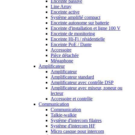
Enceinte passive
Line Array
Enceinte active
Système amplifié compact
Enceinte autonome sur batterie
Enceinte d'installation et ligne 100 V
Enceinte de monitoring
Enceinte Hi-Fi / résidentielle
Enceinte PoE / Dante
Accessoire
Pièce détachée
Mégaphone
Amplificateur
Amplificateur
Amplificateur standard
Amplificateur avec contrôle DSP
Amplificateur avec mixeur, zoneur ou
lecteur
Accessoire et contrôle
Communication
Communication
Talkie-walkie
Système d'intercom filaires
Système d'intercom HF
Micro casque pour intercom