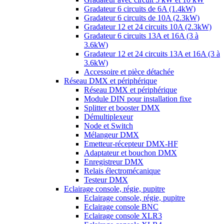
Gradateur 6 circuits de 6A (1.4kW)
Gradateur 6 circuits de 10A (2.3kW)
Gradateur 12 et 24 circuits 10A (2.3kW)
Gradateur 6 circuits 13A et 16A (3 à
3.6kW)
Gradateur 12 et 24 circuits 13A et 16A (3 à
3.6kW)
Accessoire et pièce détachée
Réseau DMX et périphérique
Réseau DMX et périphérique
Module DIN pour installation fixe
Splitter et booster DMX
Démultiplexeur
Node et Switch
Mélangeur DMX
Emetteur-récepteur DMX-HF
Adaptateur et bouchon DMX
Enregistreur DMX
Relais électromécanique
Testeur DMX
Eclairage console, régie, pupitre
Eclairage console, régie, pupitre
Eclairage console BNC
Eclairage console XLR3