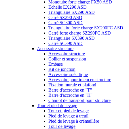
Monotube forte charge FX50 ASD
Echelle EX290 ASD
Triangulaire SX290 ASD
Carré SZ290 ASD
Carré SC300 ASD
Triangulaire forte charge SX290FC ASD
Carré forte charge SZ290FC ASD
Triangulaire SX390 ASD
Carré SC390 ASD
Accessoire structure
Accessoire structure
Collier et suspension
Embase
Kit de jonction
Accessoire spécifique
Accessoire pour totem en structure
Fixation murale et plafond
Barre d'accroche en ''T''
Barre d'accroche en ''H''
Chariot de transport pour structure
Tour et pied de levage
Tour et pied de levage
Pied de levage à treuil
Pied de levage à crémaillère
Tour de levage