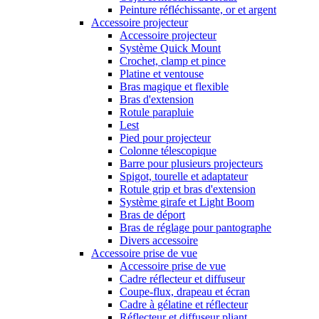
Peinture réfléchissante, or et argent
Accessoire projecteur
Accessoire projecteur
Système Quick Mount
Crochet, clamp et pince
Platine et ventouse
Bras magique et flexible
Bras d'extension
Rotule parapluie
Lest
Pied pour projecteur
Colonne télescopique
Barre pour plusieurs projecteurs
Spigot, tourelle et adaptateur
Rotule grip et bras d'extension
Système girafe et Light Boom
Bras de déport
Bras de réglage pour pantographe
Divers accessoire
Accessoire prise de vue
Accessoire prise de vue
Cadre réflecteur et diffuseur
Coupe-flux, drapeau et écran
Cadre à gélatine et réflecteur
Réflecteur et diffuseur pliant