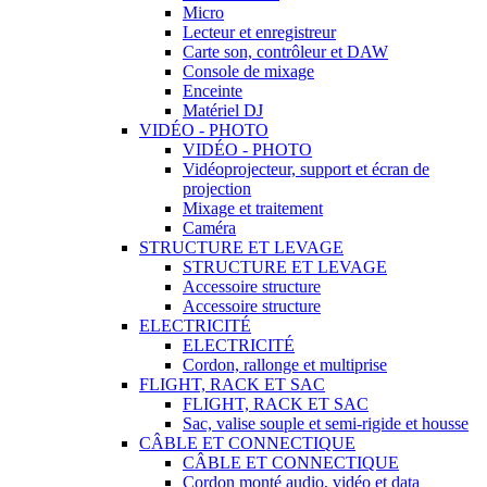
Micro
Lecteur et enregistreur
Carte son, contrôleur et DAW
Console de mixage
Enceinte
Matériel DJ
VIDÉO - PHOTO
VIDÉO - PHOTO
Vidéoprojecteur, support et écran de
projection
Mixage et traitement
Caméra
STRUCTURE ET LEVAGE
STRUCTURE ET LEVAGE
Accessoire structure
Accessoire structure
ELECTRICITÉ
ELECTRICITÉ
Cordon, rallonge et multiprise
FLIGHT, RACK ET SAC
FLIGHT, RACK ET SAC
Sac, valise souple et semi-rigide et housse
CÂBLE ET CONNECTIQUE
CÂBLE ET CONNECTIQUE
Cordon monté audio, vidéo et data