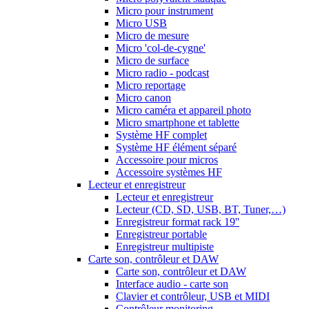
Micro pour instrument
Micro USB
Micro de mesure
Micro 'col-de-cygne'
Micro de surface
Micro radio - podcast
Micro reportage
Micro canon
Micro caméra et appareil photo
Micro smartphone et tablette
Système HF complet
Système HF élément séparé
Accessoire pour micros
Accessoire systèmes HF
Lecteur et enregistreur
Lecteur et enregistreur
Lecteur (CD, SD, USB, BT, Tuner,…)
Enregistreur format rack 19''
Enregistreur portable
Enregistreur multipiste
Carte son, contrôleur et DAW
Carte son, contrôleur et DAW
Interface audio - carte son
Clavier et contrôleur, USB et MIDI
Contrôleur monitoring