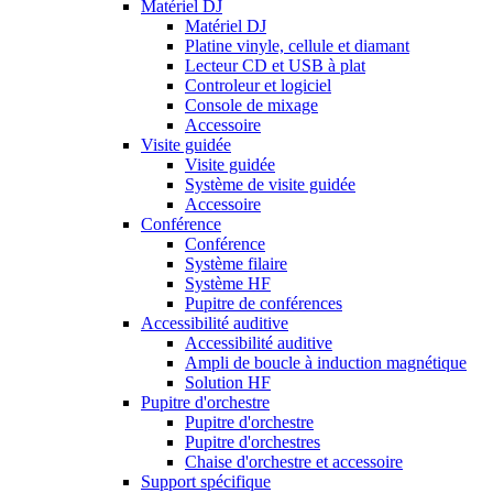
Matériel DJ
Matériel DJ
Platine vinyle, cellule et diamant
Lecteur CD et USB à plat
Controleur et logiciel
Console de mixage
Accessoire
Visite guidée
Visite guidée
Système de visite guidée
Accessoire
Conférence
Conférence
Système filaire
Système HF
Pupitre de conférences
Accessibilité auditive
Accessibilité auditive
Ampli de boucle à induction magnétique
Solution HF
Pupitre d'orchestre
Pupitre d'orchestre
Pupitre d'orchestres
Chaise d'orchestre et accessoire
Support spécifique