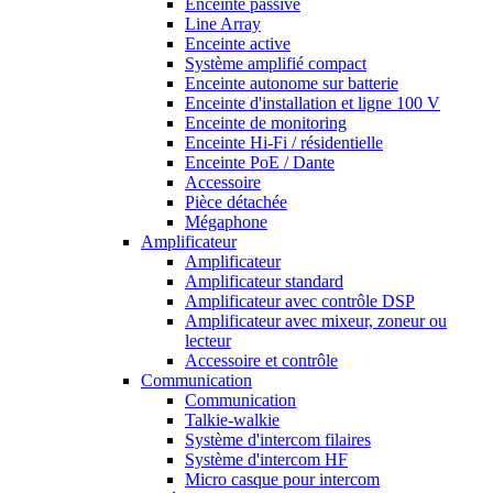
Enceinte passive
Line Array
Enceinte active
Système amplifié compact
Enceinte autonome sur batterie
Enceinte d'installation et ligne 100 V
Enceinte de monitoring
Enceinte Hi-Fi / résidentielle
Enceinte PoE / Dante
Accessoire
Pièce détachée
Mégaphone
Amplificateur
Amplificateur
Amplificateur standard
Amplificateur avec contrôle DSP
Amplificateur avec mixeur, zoneur ou
lecteur
Accessoire et contrôle
Communication
Communication
Talkie-walkie
Système d'intercom filaires
Système d'intercom HF
Micro casque pour intercom