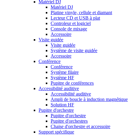
Matériel DJ
Matériel DJ
Platine vinyle, cellule et diamant
Lecteur CD et USB à plat
Controleur et logiciel
Console de mixage
Accessoire
Visite guidée
Visite guidée
Système de visite guidée
Accessoire
Conférence
Conférence
Système filaire
Système HF
Pupitre de conférences
Accessibilité auditive
Accessibilité auditive
Ampli de boucle à induction magnétique
Solution HF
Pupitre d'orchestre
Pupitre d'orchestre
Pupitre d'orchestres
Chaise d'orchestre et accessoire
Support spécifique