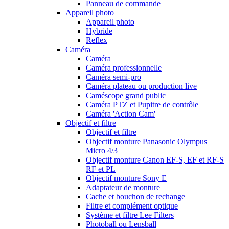
Panneau de commande
Appareil photo
Appareil photo
Hybride
Reflex
Caméra
Caméra
Caméra professionnelle
Caméra semi-pro
Caméra plateau ou production live
Caméscope grand public
Caméra PTZ et Pupitre de contrôle
Caméra 'Action Cam'
Objectif et filtre
Objectif et filtre
Objectif monture Panasonic Olympus
Micro 4/3
Objectif monture Canon EF-S, EF et RF-S
RF et PL
Objectif monture Sony E
Adaptateur de monture
Cache et bouchon de rechange
Filtre et complément optique
Système et filtre Lee Filters
Photoball ou Lensball