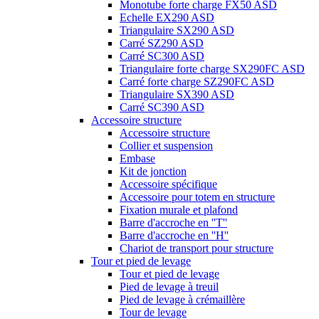
Monotube forte charge FX50 ASD
Echelle EX290 ASD
Triangulaire SX290 ASD
Carré SZ290 ASD
Carré SC300 ASD
Triangulaire forte charge SX290FC ASD
Carré forte charge SZ290FC ASD
Triangulaire SX390 ASD
Carré SC390 ASD
Accessoire structure
Accessoire structure
Collier et suspension
Embase
Kit de jonction
Accessoire spécifique
Accessoire pour totem en structure
Fixation murale et plafond
Barre d'accroche en ''T''
Barre d'accroche en ''H''
Chariot de transport pour structure
Tour et pied de levage
Tour et pied de levage
Pied de levage à treuil
Pied de levage à crémaillère
Tour de levage