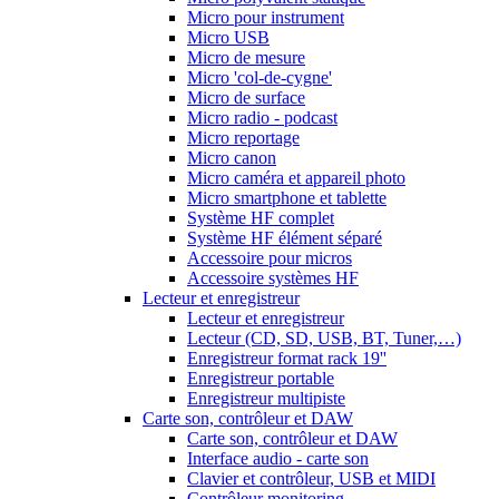
Micro pour instrument
Micro USB
Micro de mesure
Micro 'col-de-cygne'
Micro de surface
Micro radio - podcast
Micro reportage
Micro canon
Micro caméra et appareil photo
Micro smartphone et tablette
Système HF complet
Système HF élément séparé
Accessoire pour micros
Accessoire systèmes HF
Lecteur et enregistreur
Lecteur et enregistreur
Lecteur (CD, SD, USB, BT, Tuner,…)
Enregistreur format rack 19''
Enregistreur portable
Enregistreur multipiste
Carte son, contrôleur et DAW
Carte son, contrôleur et DAW
Interface audio - carte son
Clavier et contrôleur, USB et MIDI
Contrôleur monitoring