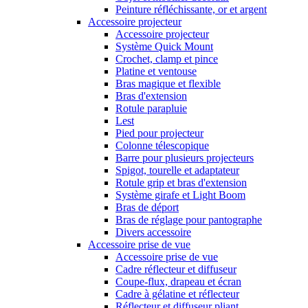
Peinture réfléchissante, or et argent
Accessoire projecteur
Accessoire projecteur
Système Quick Mount
Crochet, clamp et pince
Platine et ventouse
Bras magique et flexible
Bras d'extension
Rotule parapluie
Lest
Pied pour projecteur
Colonne télescopique
Barre pour plusieurs projecteurs
Spigot, tourelle et adaptateur
Rotule grip et bras d'extension
Système girafe et Light Boom
Bras de déport
Bras de réglage pour pantographe
Divers accessoire
Accessoire prise de vue
Accessoire prise de vue
Cadre réflecteur et diffuseur
Coupe-flux, drapeau et écran
Cadre à gélatine et réflecteur
Réflecteur et diffuseur pliant