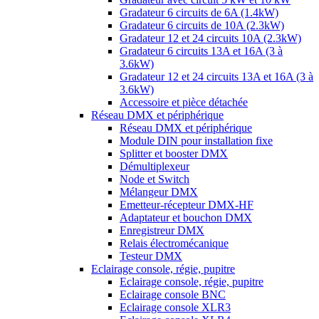
Gradateur 6 circuits de 6A (1.4kW)
Gradateur 6 circuits de 10A (2.3kW)
Gradateur 12 et 24 circuits 10A (2.3kW)
Gradateur 6 circuits 13A et 16A (3 à
3.6kW)
Gradateur 12 et 24 circuits 13A et 16A (3 à
3.6kW)
Accessoire et pièce détachée
Réseau DMX et périphérique
Réseau DMX et périphérique
Module DIN pour installation fixe
Splitter et booster DMX
Démultiplexeur
Node et Switch
Mélangeur DMX
Emetteur-récepteur DMX-HF
Adaptateur et bouchon DMX
Enregistreur DMX
Relais électromécanique
Testeur DMX
Eclairage console, régie, pupitre
Eclairage console, régie, pupitre
Eclairage console BNC
Eclairage console XLR3