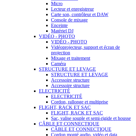
Micro
Lecteur et enregistreur
Carte son, contrôleur et DAW
Console de mixage
Enceinte
Matériel DJ
VIDÉO - PHOTO
VIDÉO - PHOTO
Vidéoprojecteur, support et écran de
projection
Mixage et traitement
Caméra
STRUCTURE ET LEVAGE
STRUCTURE ET LEVAGE
Accessoire structure
Accessoire structure
ELECTRICITÉ
ELECTRICITÉ
Cordon, rallonge et multiprise
FLIGHT, RACK ET SAC
FLIGHT, RACK ET SAC
Sac, valise souple et semi-rigide et housse
CÂBLE ET CONNECTIQUE
CÂBLE ET CONNECTIQUE
Cordon monté audio, vidéo et data