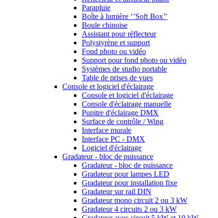
Parapluie
Boîte à lumière ‘’Soft Box’’
Boule chinoise
Assistant pour réflecteur
Polystyrène et support
Fond photo ou vidéo
Support pour fond photo ou vidéo
Systèmes de studio portable
Table de prises de vues
Console et logiciel d'éclairage
Console et logiciel d'éclairage
Console d'éclairage manuelle
Pupitre d'éclairage DMX
Surface de contrôle / Wing
Interface murale
Interface PC - DMX
Logiciel d'éclairage
Gradateur - bloc de puissance
Gradateur - bloc de puissance
Gradateur pour lampes LED
Gradateur pour installation fixe
Gradateur sur rail DIN
Gradateur mono circuit 2 ou 3 kW
Gradateur 4 circuits 2 ou 3 kW
Gradateur avec circuit 5 kW et 10 kW