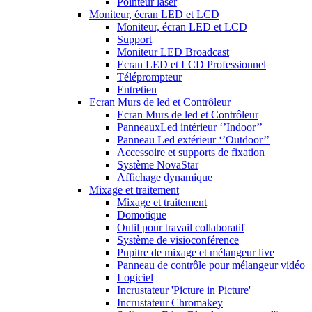
Pointeur laser
Moniteur, écran LED et LCD
Moniteur, écran LED et LCD
Support
Moniteur LED Broadcast
Ecran LED et LCD Professionnel
Téléprompteur
Entretien
Ecran Murs de led et Contrôleur
Ecran Murs de led et Contrôleur
PanneauxLed intérieur ‘’Indoor’’
Panneau Led extérieur ‘’Outdoor’’
Accessoire et supports de fixation
Système NovaStar
Affichage dynamique
Mixage et traitement
Mixage et traitement
Domotique
Outil pour travail collaboratif
Système de visioconférence
Pupitre de mixage et mélangeur live
Panneau de contrôle pour mélangeur vidéo
Logiciel
Incrustateur 'Picture in Picture'
Incrustateur Chromakey