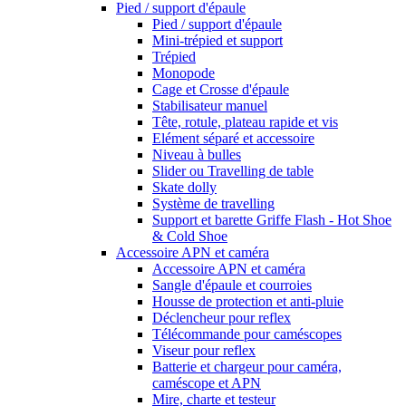
Pied / support d'épaule
Pied / support d'épaule
Mini-trépied et support
Trépied
Monopode
Cage et Crosse d'épaule
Stabilisateur manuel
Tête, rotule, plateau rapide et vis
Elément séparé et accessoire
Niveau à bulles
Slider ou Travelling de table
Skate dolly
Système de travelling
Support et barette Griffe Flash - Hot Shoe
& Cold Shoe
Accessoire APN et caméra
Accessoire APN et caméra
Sangle d'épaule et courroies
Housse de protection et anti-pluie
Déclencheur pour reflex
Télécommande pour caméscopes
Viseur pour reflex
Batterie et chargeur pour caméra,
caméscope et APN
Mire, charte et testeur