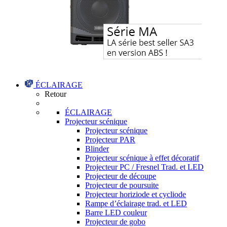
ÉCLAIRAGE
Retour
ÉCLAIRAGE
Projecteur scénique
Projecteur scénique
Projecteur PAR
Blinder
Projecteur scénique à effet décoratif
Projecteur PC / Fresnel Trad. et LED
Projecteur de découpe
Projecteur de poursuite
Projecteur horiziode et cycliode
Rampe d’éclairage trad. et LED
Barre LED couleur
Projecteur de gobo