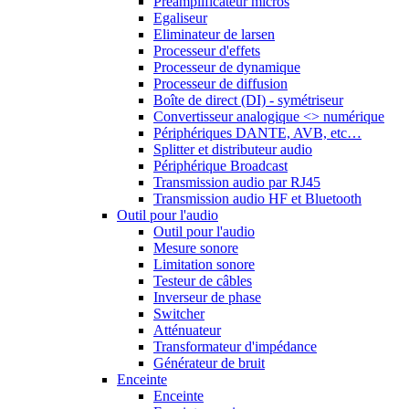
Préamplificateur micros
Egaliseur
Eliminateur de larsen
Processeur d'effets
Processeur de dynamique
Processeur de diffusion
Boîte de direct (DI) - symétriseur
Convertisseur analogique <> numérique
Périphériques DANTE, AVB, etc…
Splitter et distributeur audio
Périphérique Broadcast
Transmission audio par RJ45
Transmission audio HF et Bluetooth
Outil pour l'audio
Outil pour l'audio
Mesure sonore
Limitation sonore
Testeur de câbles
Inverseur de phase
Switcher
Atténuateur
Transformateur d'impédance
Générateur de bruit
Enceinte
Enceinte