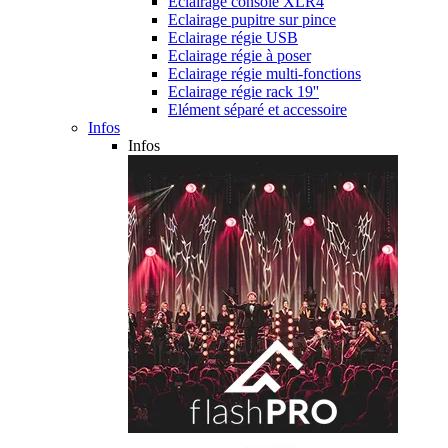
Eclairage console XLR4
Eclairage pupitre sur pince
Eclairage régie USB
Eclairage régie à poser
Eclairage régie multi-fonctions
Eclairage régie rack 19''
Elément séparé et accessoire
Infos
Infos