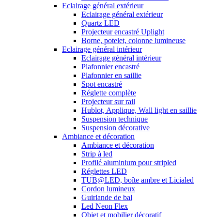
Eclairage général extérieur
Eclairage général extérieur
Quartz LED
Projecteur encastré Uplight
Borne, potelet, colonne lumineuse
Eclairage général intérieur
Eclairage général intérieur
Plafonnier encastré
Plafonnier en saillie
Spot encastré
Réglette complète
Projecteur sur rail
Hublot, Applique, Wall light en saillie
Suspension technique
Suspension décorative
Ambiance et décoration
Ambiance et décoration
Strip à led
Profilé aluminium pour stripled
Réglettes LED
TUB@LED, boîte ambre et Licialed
Cordon lumineux
Guirlande de bal
Led Neon Flex
Objet et mobilier décoratif