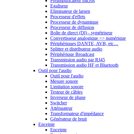
Préamplificateur micros
Egaliseur
Eliminateur de larsen
Processeur d'effets
Processeur de dynamique
Processeur de diffusion
Boîte de direct (DI) - symétriseur
Convertisseur analogique <> numérique
Périphériques DANTE, AVB, etc…
Splitter et distributeur audio
Périphérique Broadcast
Transmission audio par RJ45
Transmission audio HF et Bluetooth
Outil pour l'audio
Outil pour l'audio
Mesure sonore
Limitation sonore
Testeur de câbles
Inverseur de phase
Switcher
Atténuateur
Transformateur d'impédance
Générateur de bruit
Enceinte
Enceinte