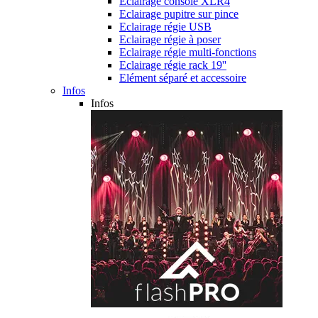
Eclairage console XLR4
Eclairage pupitre sur pince
Eclairage régie USB
Eclairage régie à poser
Eclairage régie multi-fonctions
Eclairage régie rack 19''
Elément séparé et accessoire
Infos
Infos