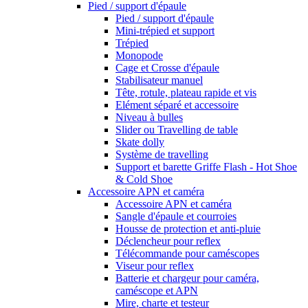
Pied / support d'épaule
Pied / support d'épaule
Mini-trépied et support
Trépied
Monopode
Cage et Crosse d'épaule
Stabilisateur manuel
Tête, rotule, plateau rapide et vis
Elément séparé et accessoire
Niveau à bulles
Slider ou Travelling de table
Skate dolly
Système de travelling
Support et barette Griffe Flash - Hot Shoe
& Cold Shoe
Accessoire APN et caméra
Accessoire APN et caméra
Sangle d'épaule et courroies
Housse de protection et anti-pluie
Déclencheur pour reflex
Télécommande pour caméscopes
Viseur pour reflex
Batterie et chargeur pour caméra,
caméscope et APN
Mire, charte et testeur