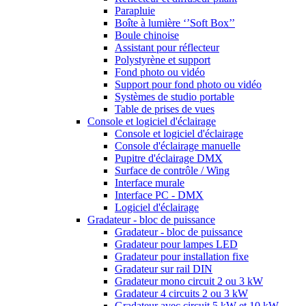
Parapluie
Boîte à lumière ‘’Soft Box’’
Boule chinoise
Assistant pour réflecteur
Polystyrène et support
Fond photo ou vidéo
Support pour fond photo ou vidéo
Systèmes de studio portable
Table de prises de vues
Console et logiciel d'éclairage
Console et logiciel d'éclairage
Console d'éclairage manuelle
Pupitre d'éclairage DMX
Surface de contrôle / Wing
Interface murale
Interface PC - DMX
Logiciel d'éclairage
Gradateur - bloc de puissance
Gradateur - bloc de puissance
Gradateur pour lampes LED
Gradateur pour installation fixe
Gradateur sur rail DIN
Gradateur mono circuit 2 ou 3 kW
Gradateur 4 circuits 2 ou 3 kW
Gradateur avec circuit 5 kW et 10 kW