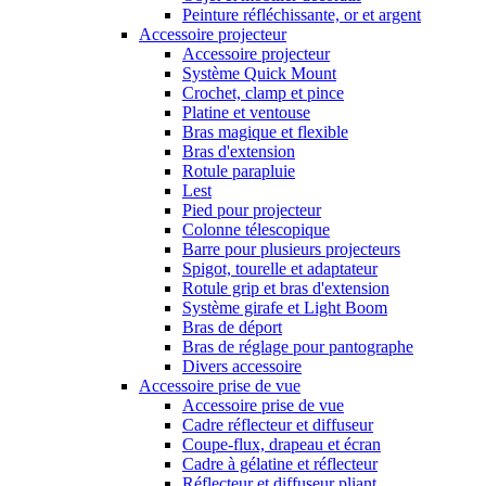
Peinture réfléchissante, or et argent
Accessoire projecteur
Accessoire projecteur
Système Quick Mount
Crochet, clamp et pince
Platine et ventouse
Bras magique et flexible
Bras d'extension
Rotule parapluie
Lest
Pied pour projecteur
Colonne télescopique
Barre pour plusieurs projecteurs
Spigot, tourelle et adaptateur
Rotule grip et bras d'extension
Système girafe et Light Boom
Bras de déport
Bras de réglage pour pantographe
Divers accessoire
Accessoire prise de vue
Accessoire prise de vue
Cadre réflecteur et diffuseur
Coupe-flux, drapeau et écran
Cadre à gélatine et réflecteur
Réflecteur et diffuseur pliant