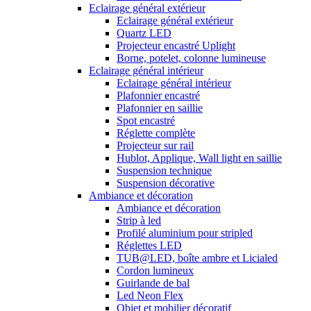
Eclairage général extérieur
Eclairage général extérieur
Quartz LED
Projecteur encastré Uplight
Borne, potelet, colonne lumineuse
Eclairage général intérieur
Eclairage général intérieur
Plafonnier encastré
Plafonnier en saillie
Spot encastré
Réglette complète
Projecteur sur rail
Hublot, Applique, Wall light en saillie
Suspension technique
Suspension décorative
Ambiance et décoration
Ambiance et décoration
Strip à led
Profilé aluminium pour stripled
Réglettes LED
TUB@LED, boîte ambre et Licialed
Cordon lumineux
Guirlande de bal
Led Neon Flex
Objet et mobilier décoratif