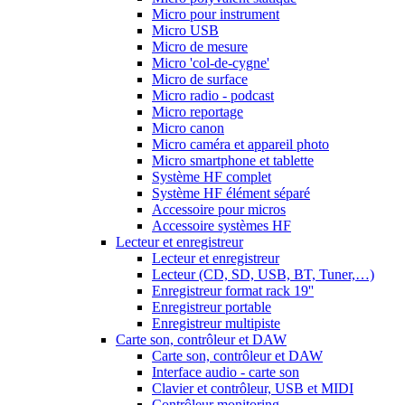
Micro pour instrument
Micro USB
Micro de mesure
Micro 'col-de-cygne'
Micro de surface
Micro radio - podcast
Micro reportage
Micro canon
Micro caméra et appareil photo
Micro smartphone et tablette
Système HF complet
Système HF élément séparé
Accessoire pour micros
Accessoire systèmes HF
Lecteur et enregistreur
Lecteur et enregistreur
Lecteur (CD, SD, USB, BT, Tuner,…)
Enregistreur format rack 19''
Enregistreur portable
Enregistreur multipiste
Carte son, contrôleur et DAW
Carte son, contrôleur et DAW
Interface audio - carte son
Clavier et contrôleur, USB et MIDI
Contrôleur monitoring