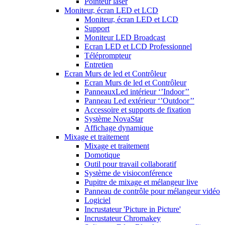
Pointeur laser
Moniteur, écran LED et LCD
Moniteur, écran LED et LCD
Support
Moniteur LED Broadcast
Ecran LED et LCD Professionnel
Téléprompteur
Entretien
Ecran Murs de led et Contrôleur
Ecran Murs de led et Contrôleur
PanneauxLed intérieur ‘’Indoor’’
Panneau Led extérieur ‘’Outdoor’’
Accessoire et supports de fixation
Système NovaStar
Affichage dynamique
Mixage et traitement
Mixage et traitement
Domotique
Outil pour travail collaboratif
Système de visioconférence
Pupitre de mixage et mélangeur live
Panneau de contrôle pour mélangeur vidéo
Logiciel
Incrustateur 'Picture in Picture'
Incrustateur Chromakey