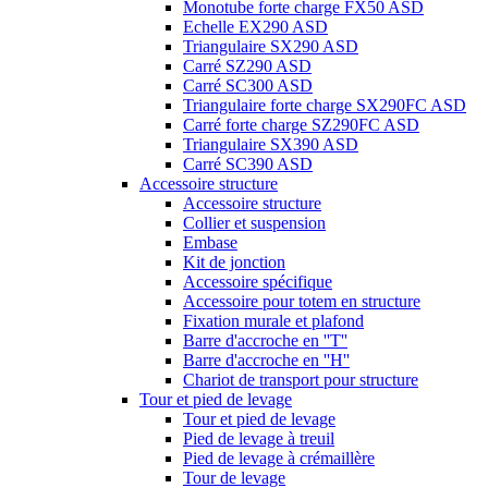
Monotube forte charge FX50 ASD
Echelle EX290 ASD
Triangulaire SX290 ASD
Carré SZ290 ASD
Carré SC300 ASD
Triangulaire forte charge SX290FC ASD
Carré forte charge SZ290FC ASD
Triangulaire SX390 ASD
Carré SC390 ASD
Accessoire structure
Accessoire structure
Collier et suspension
Embase
Kit de jonction
Accessoire spécifique
Accessoire pour totem en structure
Fixation murale et plafond
Barre d'accroche en ''T''
Barre d'accroche en ''H''
Chariot de transport pour structure
Tour et pied de levage
Tour et pied de levage
Pied de levage à treuil
Pied de levage à crémaillère
Tour de levage