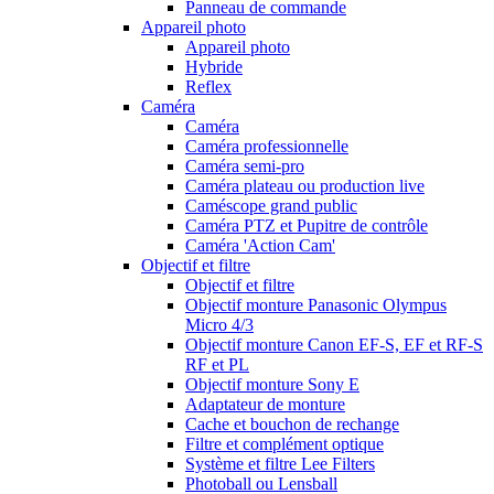
Panneau de commande
Appareil photo
Appareil photo
Hybride
Reflex
Caméra
Caméra
Caméra professionnelle
Caméra semi-pro
Caméra plateau ou production live
Caméscope grand public
Caméra PTZ et Pupitre de contrôle
Caméra 'Action Cam'
Objectif et filtre
Objectif et filtre
Objectif monture Panasonic Olympus
Micro 4/3
Objectif monture Canon EF-S, EF et RF-S
RF et PL
Objectif monture Sony E
Adaptateur de monture
Cache et bouchon de rechange
Filtre et complément optique
Système et filtre Lee Filters
Photoball ou Lensball