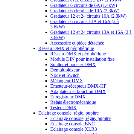
Gradateur 6 circuits de 6A (1.4kW)
Gradateur 6 circuits de 10A (2.3kW)
Gradateur 12 et 24 circuits 10A (2.3kW)
Gradateur 6 circuits 13A et 16A (3 à
3.6kW)
Gradateur 12 et 24 circuits 13A et 16A (3 à
3.6kW)
Accessoire et pièce détachée
Réseau DMX et périphérique
Réseau DMX et périphérique
Module DIN pour installation fixe
Splitter et booster DMX
Démultiplexeur
Node et Switch
Mélangeur DMX
Emetteur-récepteur DMX-HF
Adaptateur et bouchon DMX
Enregistreur DMX
Relais électromécanique
Testeur DMX
Eclairage console, régie, pupitre
Eclairage console, régie, pupitre
Eclairage console BNC
Eclairage console XLR3