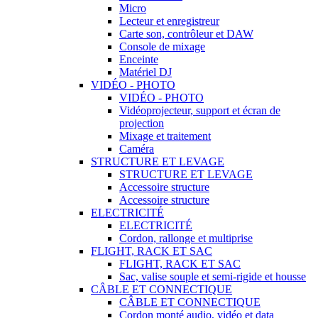
Micro
Lecteur et enregistreur
Carte son, contrôleur et DAW
Console de mixage
Enceinte
Matériel DJ
VIDÉO - PHOTO
VIDÉO - PHOTO
Vidéoprojecteur, support et écran de
projection
Mixage et traitement
Caméra
STRUCTURE ET LEVAGE
STRUCTURE ET LEVAGE
Accessoire structure
Accessoire structure
ELECTRICITÉ
ELECTRICITÉ
Cordon, rallonge et multiprise
FLIGHT, RACK ET SAC
FLIGHT, RACK ET SAC
Sac, valise souple et semi-rigide et housse
CÂBLE ET CONNECTIQUE
CÂBLE ET CONNECTIQUE
Cordon monté audio, vidéo et data