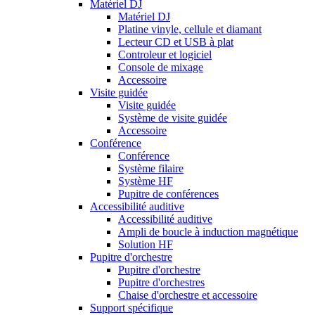
Matériel DJ
Matériel DJ
Platine vinyle, cellule et diamant
Lecteur CD et USB à plat
Controleur et logiciel
Console de mixage
Accessoire
Visite guidée
Visite guidée
Système de visite guidée
Accessoire
Conférence
Conférence
Système filaire
Système HF
Pupitre de conférences
Accessibilité auditive
Accessibilité auditive
Ampli de boucle à induction magnétique
Solution HF
Pupitre d'orchestre
Pupitre d'orchestre
Pupitre d'orchestres
Chaise d'orchestre et accessoire
Support spécifique