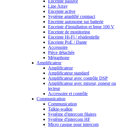
Enceinte passive
Line Array
Enceinte active
Système amplifié compact
Enceinte autonome sur batterie
Enceinte d'installation et ligne 100 V
Enceinte de monitoring
Enceinte Hi-Fi / résidentielle
Enceinte PoE / Dante
Accessoire
Pièce détachée
Mégaphone
Amplificateur
Amplificateur
Amplificateur standard
Amplificateur avec contrôle DSP
Amplificateur avec mixeur, zoneur ou
lecteur
Accessoire et contrôle
Communication
Communication
Talkie-walkie
Système d'intercom filaires
Système d'intercom HF
Micro casque pour intercom