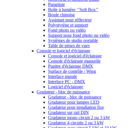
Parapluie
Boîte à lumière ‘’Soft Box’’
Boule chinoise
Assistant pour réflecteur
Polystyrène et support
Fond photo ou vidéo
Support pour fond photo ou vidéo
Systèmes de studio portable
Table de prises de vues
Console et logiciel d'éclairage
Console et logiciel d'éclairage
Console d'éclairage manuelle
Pupitre d'éclairage DMX
Surface de contrôle / Wing
Interface murale
Interface PC - DMX
Logiciel d'éclairage
Gradateur - bloc de puissance
Gradateur - bloc de puissance
Gradateur pour lampes LED
Gradateur pour installation fixe
Gradateur sur rail DIN
Gradateur mono circuit 2 ou 3 kW
Gradateur 4 circuits 2 ou 3 kW
Gradateur avec circuit 5 kW et 10 kW