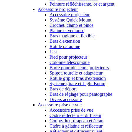
Peinture réfléchissante, or et argent
Accessoire projecteur
Accessoire projecteur
Système Quick Mount
Crochet, clamp et pince
Platine et ventouse
Bras magique et flexible
Bras d'extension
Rotule parapluie
Lest
Pied pour projecteur
Colonne télescopique
Barre pour plusieurs projecteurs
Spigot, tourelle et adaptateur
Rotule grip et bras d'extension
Système girafe et Light Boom
Bras de déport
Bras de réglage pour pantographe
Divers accessoire
Accessoire prise de vue
Accessoire prise de vue
Cadre réflecteur et diffuseur
Coupe-flux, drapeau et écran
Cadre à gélatine et réflecteur
Réflecteur et diffuseur pliant