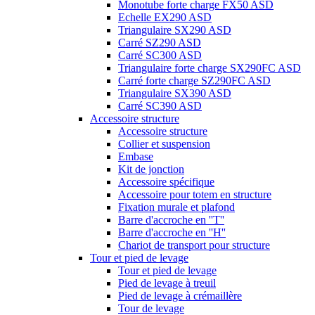
Monotube forte charge FX50 ASD
Echelle EX290 ASD
Triangulaire SX290 ASD
Carré SZ290 ASD
Carré SC300 ASD
Triangulaire forte charge SX290FC ASD
Carré forte charge SZ290FC ASD
Triangulaire SX390 ASD
Carré SC390 ASD
Accessoire structure
Accessoire structure
Collier et suspension
Embase
Kit de jonction
Accessoire spécifique
Accessoire pour totem en structure
Fixation murale et plafond
Barre d'accroche en ''T''
Barre d'accroche en ''H''
Chariot de transport pour structure
Tour et pied de levage
Tour et pied de levage
Pied de levage à treuil
Pied de levage à crémaillère
Tour de levage