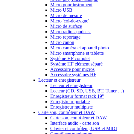
Micro pour instrument
Micro USB
Micro de mesure
Micro 'col-de-cygne'
Micro de surface
Micro radio - podcast
Micro reportage
Micro canon
Micro caméra et appareil photo
Micro smartphone et tablette
Système HF complet
Système HF élément séparé
Accessoire pour micros
Accessoire systèmes HF
Lecteur et enregistreur
Lecteur et enregistreur
Lecteur (CD, SD, USB, BT, Tuner,…)
Enregistreur format rack 19''
Enregistreur portable
Enregistreur multipiste
Carte son, contrôleur et DAW
Carte son, contrôleur et DAW
Interface audio - carte son
Clavier et contrôleur, USB et MIDI
Contrôleur monitoring