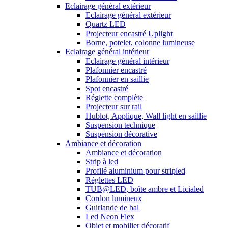
Eclairage général extérieur
Eclairage général extérieur
Quartz LED
Projecteur encastré Uplight
Borne, potelet, colonne lumineuse
Eclairage général intérieur
Eclairage général intérieur
Plafonnier encastré
Plafonnier en saillie
Spot encastré
Réglette complète
Projecteur sur rail
Hublot, Applique, Wall light en saillie
Suspension technique
Suspension décorative
Ambiance et décoration
Ambiance et décoration
Strip à led
Profilé aluminium pour stripled
Réglettes LED
TUB@LED, boîte ambre et Licialed
Cordon lumineux
Guirlande de bal
Led Neon Flex
Objet et mobilier décoratif