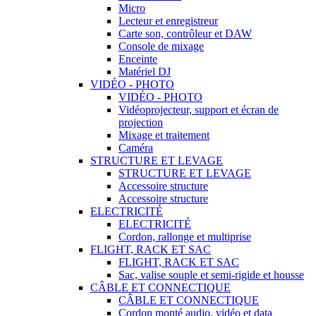
Micro
Lecteur et enregistreur
Carte son, contrôleur et DAW
Console de mixage
Enceinte
Matériel DJ
VIDÉO - PHOTO
VIDÉO - PHOTO
Vidéoprojecteur, support et écran de
projection
Mixage et traitement
Caméra
STRUCTURE ET LEVAGE
STRUCTURE ET LEVAGE
Accessoire structure
Accessoire structure
ELECTRICITÉ
ELECTRICITÉ
Cordon, rallonge et multiprise
FLIGHT, RACK ET SAC
FLIGHT, RACK ET SAC
Sac, valise souple et semi-rigide et housse
CÂBLE ET CONNECTIQUE
CÂBLE ET CONNECTIQUE
Cordon monté audio, vidéo et data