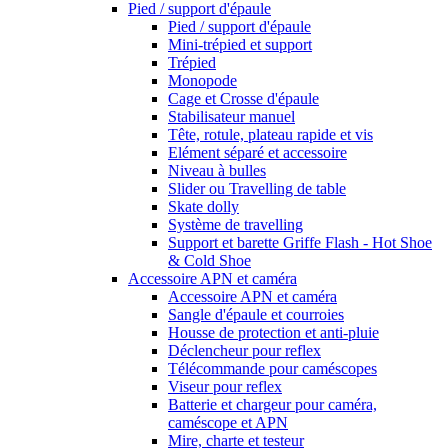
Pied / support d'épaule
Pied / support d'épaule
Mini-trépied et support
Trépied
Monopode
Cage et Crosse d'épaule
Stabilisateur manuel
Tête, rotule, plateau rapide et vis
Elément séparé et accessoire
Niveau à bulles
Slider ou Travelling de table
Skate dolly
Système de travelling
Support et barette Griffe Flash - Hot Shoe
& Cold Shoe
Accessoire APN et caméra
Accessoire APN et caméra
Sangle d'épaule et courroies
Housse de protection et anti-pluie
Déclencheur pour reflex
Télécommande pour caméscopes
Viseur pour reflex
Batterie et chargeur pour caméra,
caméscope et APN
Mire, charte et testeur