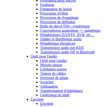
Préamplificateur micros
Egaliseur
Eliminateur de larsen
Processeur d'effets
Processeur de dynamique
Processeur de diffusion
Boîte de direct (DI) - symétriseur
Convertisseur analogique <> numérique
Périphériques DANTE, AVB, etc…
Splitter et distributeur audio
Périphérique Broadcast
Transmission audio par RJ45
Transmission audio HF et Bluetooth
Outil pour l'audio
Outil pour l'audio
Mesure sonore
Limitation sonore
Testeur de câbles
Inverseur de phase
Switcher
Atténuateur
Transformateur d'impédance
Générateur de bruit
Enceinte
Enceinte