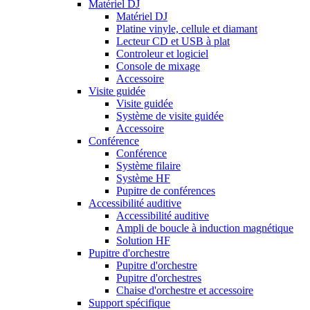
Matériel DJ
Matériel DJ
Platine vinyle, cellule et diamant
Lecteur CD et USB à plat
Controleur et logiciel
Console de mixage
Accessoire
Visite guidée
Visite guidée
Système de visite guidée
Accessoire
Conférence
Conférence
Système filaire
Système HF
Pupitre de conférences
Accessibilité auditive
Accessibilité auditive
Ampli de boucle à induction magnétique
Solution HF
Pupitre d'orchestre
Pupitre d'orchestre
Pupitre d'orchestres
Chaise d'orchestre et accessoire
Support spécifique