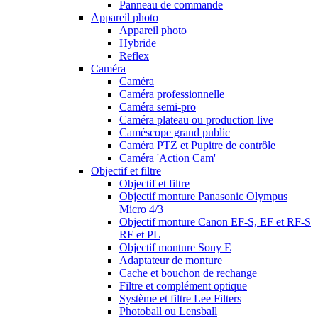
Panneau de commande
Appareil photo
Appareil photo
Hybride
Reflex
Caméra
Caméra
Caméra professionnelle
Caméra semi-pro
Caméra plateau ou production live
Caméscope grand public
Caméra PTZ et Pupitre de contrôle
Caméra 'Action Cam'
Objectif et filtre
Objectif et filtre
Objectif monture Panasonic Olympus
Micro 4/3
Objectif monture Canon EF-S, EF et RF-S
RF et PL
Objectif monture Sony E
Adaptateur de monture
Cache et bouchon de rechange
Filtre et complément optique
Système et filtre Lee Filters
Photoball ou Lensball