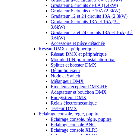
Gradateur 6 circuits de 6A (1.4kW)
Gradateur 6 circuits de 10A (2.3kW)
Gradateur 12 et 24 circuits 10A (2.3kW)
Gradateur 6 circuits 13A et 16A (3 à
3.6kW)
Gradateur 12 et 24 circuits 13A et 16A (3 à
3.6kW)
Accessoire et pièce détachée
Réseau DMX et périphérique
Réseau DMX et périphérique
Module DIN pour installation fixe
Splitter et booster DMX
Démultiplexeur
Node et Switch
Mélangeur DMX
Emetteur-récepteur DMX-HF
Adaptateur et bouchon DMX
Enregistreur DMX
Relais électromécanique
Testeur DMX
Eclairage console, régie, pupitre
Eclairage console, régie, pupitre
Eclairage console BNC
Eclairage console XLR3