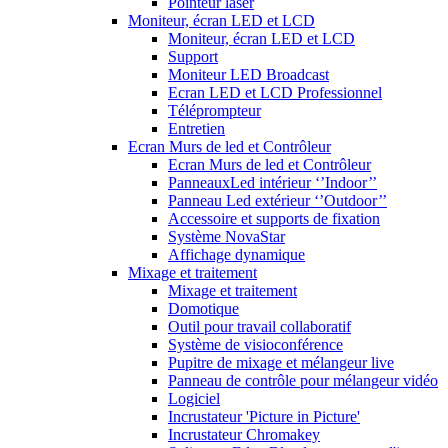
Pointeur laser
Moniteur, écran LED et LCD
Moniteur, écran LED et LCD
Support
Moniteur LED Broadcast
Ecran LED et LCD Professionnel
Téléprompteur
Entretien
Ecran Murs de led et Contrôleur
Ecran Murs de led et Contrôleur
PanneauxLed intérieur ‘’Indoor’’
Panneau Led extérieur ‘’Outdoor’’
Accessoire et supports de fixation
Système NovaStar
Affichage dynamique
Mixage et traitement
Mixage et traitement
Domotique
Outil pour travail collaboratif
Système de visioconférence
Pupitre de mixage et mélangeur live
Panneau de contrôle pour mélangeur vidéo
Logiciel
Incrustateur 'Picture in Picture'
Incrustateur Chromakey