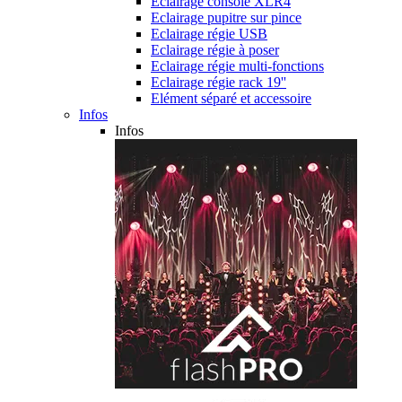
Eclairage console XLR4
Eclairage pupitre sur pince
Eclairage régie USB
Eclairage régie à poser
Eclairage régie multi-fonctions
Eclairage régie rack 19''
Elément séparé et accessoire
Infos
Infos