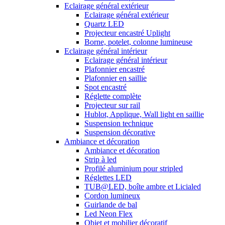
Eclairage général extérieur
Eclairage général extérieur
Quartz LED
Projecteur encastré Uplight
Borne, potelet, colonne lumineuse
Eclairage général intérieur
Eclairage général intérieur
Plafonnier encastré
Plafonnier en saillie
Spot encastré
Réglette complète
Projecteur sur rail
Hublot, Applique, Wall light en saillie
Suspension technique
Suspension décorative
Ambiance et décoration
Ambiance et décoration
Strip à led
Profilé aluminium pour stripled
Réglettes LED
TUB@LED, boîte ambre et Licialed
Cordon lumineux
Guirlande de bal
Led Neon Flex
Objet et mobilier décoratif