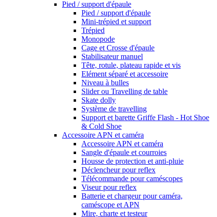
Pied / support d'épaule
Pied / support d'épaule
Mini-trépied et support
Trépied
Monopode
Cage et Crosse d'épaule
Stabilisateur manuel
Tête, rotule, plateau rapide et vis
Elément séparé et accessoire
Niveau à bulles
Slider ou Travelling de table
Skate dolly
Système de travelling
Support et barette Griffe Flash - Hot Shoe
& Cold Shoe
Accessoire APN et caméra
Accessoire APN et caméra
Sangle d'épaule et courroies
Housse de protection et anti-pluie
Déclencheur pour reflex
Télécommande pour caméscopes
Viseur pour reflex
Batterie et chargeur pour caméra,
caméscope et APN
Mire, charte et testeur