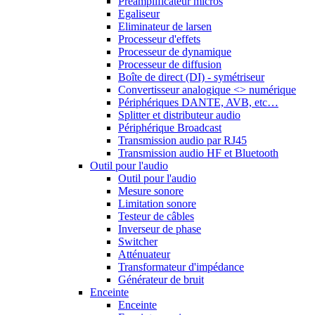
Préamplificateur micros
Egaliseur
Eliminateur de larsen
Processeur d'effets
Processeur de dynamique
Processeur de diffusion
Boîte de direct (DI) - symétriseur
Convertisseur analogique <> numérique
Périphériques DANTE, AVB, etc…
Splitter et distributeur audio
Périphérique Broadcast
Transmission audio par RJ45
Transmission audio HF et Bluetooth
Outil pour l'audio
Outil pour l'audio
Mesure sonore
Limitation sonore
Testeur de câbles
Inverseur de phase
Switcher
Atténuateur
Transformateur d'impédance
Générateur de bruit
Enceinte
Enceinte