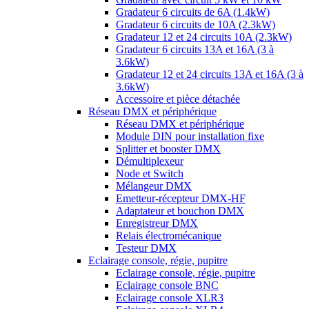
Gradateur 6 circuits de 6A (1.4kW)
Gradateur 6 circuits de 10A (2.3kW)
Gradateur 12 et 24 circuits 10A (2.3kW)
Gradateur 6 circuits 13A et 16A (3 à
3.6kW)
Gradateur 12 et 24 circuits 13A et 16A (3 à
3.6kW)
Accessoire et pièce détachée
Réseau DMX et périphérique
Réseau DMX et périphérique
Module DIN pour installation fixe
Splitter et booster DMX
Démultiplexeur
Node et Switch
Mélangeur DMX
Emetteur-récepteur DMX-HF
Adaptateur et bouchon DMX
Enregistreur DMX
Relais électromécanique
Testeur DMX
Eclairage console, régie, pupitre
Eclairage console, régie, pupitre
Eclairage console BNC
Eclairage console XLR3