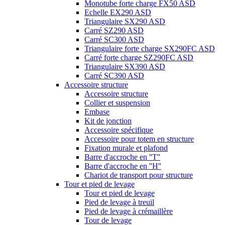
Monotube forte charge FX50 ASD
Echelle EX290 ASD
Triangulaire SX290 ASD
Carré SZ290 ASD
Carré SC300 ASD
Triangulaire forte charge SX290FC ASD
Carré forte charge SZ290FC ASD
Triangulaire SX390 ASD
Carré SC390 ASD
Accessoire structure
Accessoire structure
Collier et suspension
Embase
Kit de jonction
Accessoire spécifique
Accessoire pour totem en structure
Fixation murale et plafond
Barre d'accroche en ''T''
Barre d'accroche en ''H''
Chariot de transport pour structure
Tour et pied de levage
Tour et pied de levage
Pied de levage à treuil
Pied de levage à crémaillère
Tour de levage