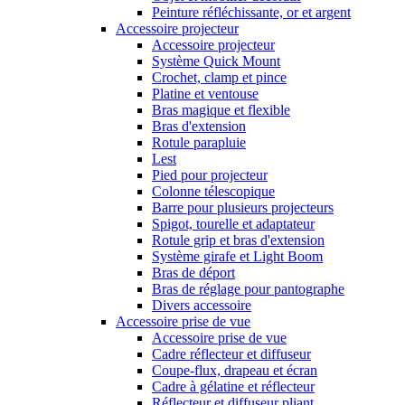
Peinture réfléchissante, or et argent
Accessoire projecteur
Accessoire projecteur
Système Quick Mount
Crochet, clamp et pince
Platine et ventouse
Bras magique et flexible
Bras d'extension
Rotule parapluie
Lest
Pied pour projecteur
Colonne télescopique
Barre pour plusieurs projecteurs
Spigot, tourelle et adaptateur
Rotule grip et bras d'extension
Système girafe et Light Boom
Bras de déport
Bras de réglage pour pantographe
Divers accessoire
Accessoire prise de vue
Accessoire prise de vue
Cadre réflecteur et diffuseur
Coupe-flux, drapeau et écran
Cadre à gélatine et réflecteur
Réflecteur et diffuseur pliant