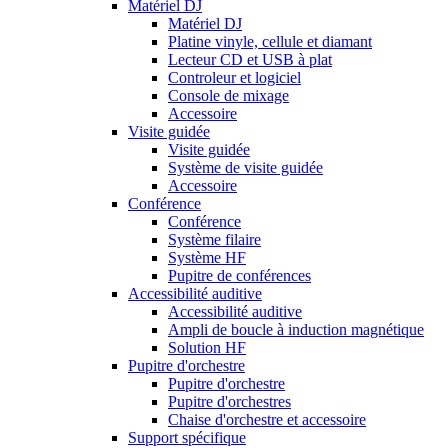
Matériel DJ
Matériel DJ
Platine vinyle, cellule et diamant
Lecteur CD et USB à plat
Controleur et logiciel
Console de mixage
Accessoire
Visite guidée
Visite guidée
Système de visite guidée
Accessoire
Conférence
Conférence
Système filaire
Système HF
Pupitre de conférences
Accessibilité auditive
Accessibilité auditive
Ampli de boucle à induction magnétique
Solution HF
Pupitre d'orchestre
Pupitre d'orchestre
Pupitre d'orchestres
Chaise d'orchestre et accessoire
Support spécifique