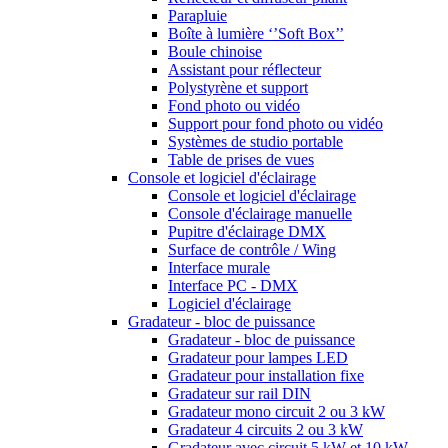
Parapluie
Boîte à lumière ‘’Soft Box’’
Boule chinoise
Assistant pour réflecteur
Polystyrène et support
Fond photo ou vidéo
Support pour fond photo ou vidéo
Systèmes de studio portable
Table de prises de vues
Console et logiciel d'éclairage
Console et logiciel d'éclairage
Console d'éclairage manuelle
Pupitre d'éclairage DMX
Surface de contrôle / Wing
Interface murale
Interface PC - DMX
Logiciel d'éclairage
Gradateur - bloc de puissance
Gradateur - bloc de puissance
Gradateur pour lampes LED
Gradateur pour installation fixe
Gradateur sur rail DIN
Gradateur mono circuit 2 ou 3 kW
Gradateur 4 circuits 2 ou 3 kW
Gradateur avec circuit 5 kW et 10 kW