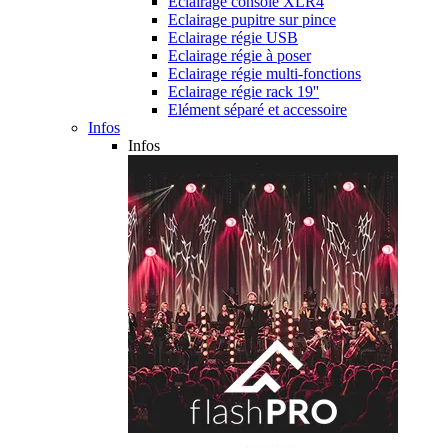
Eclairage console XLR4
Eclairage pupitre sur pince
Eclairage régie USB
Eclairage régie à poser
Eclairage régie multi-fonctions
Eclairage régie rack 19''
Elément séparé et accessoire
Infos
Infos