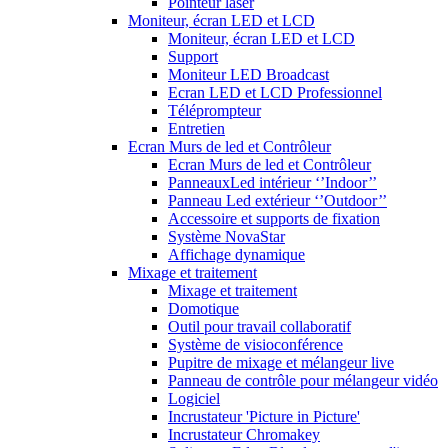
Pointeur laser
Moniteur, écran LED et LCD
Moniteur, écran LED et LCD
Support
Moniteur LED Broadcast
Ecran LED et LCD Professionnel
Téléprompteur
Entretien
Ecran Murs de led et Contrôleur
Ecran Murs de led et Contrôleur
PanneauxLed intérieur ‘’Indoor’’
Panneau Led extérieur ‘’Outdoor’’
Accessoire et supports de fixation
Système NovaStar
Affichage dynamique
Mixage et traitement
Mixage et traitement
Domotique
Outil pour travail collaboratif
Système de visioconférence
Pupitre de mixage et mélangeur live
Panneau de contrôle pour mélangeur vidéo
Logiciel
Incrustateur 'Picture in Picture'
Incrustateur Chromakey