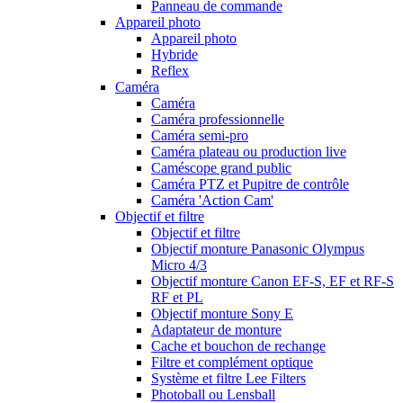
Panneau de commande
Appareil photo
Appareil photo
Hybride
Reflex
Caméra
Caméra
Caméra professionnelle
Caméra semi-pro
Caméra plateau ou production live
Caméscope grand public
Caméra PTZ et Pupitre de contrôle
Caméra 'Action Cam'
Objectif et filtre
Objectif et filtre
Objectif monture Panasonic Olympus
Micro 4/3
Objectif monture Canon EF-S, EF et RF-S
RF et PL
Objectif monture Sony E
Adaptateur de monture
Cache et bouchon de rechange
Filtre et complément optique
Système et filtre Lee Filters
Photoball ou Lensball