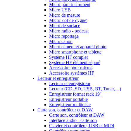
Micro pour instrument
Micro USB
Micro de mesure
Micro 'col-de-cygne'
Micro de surface
Micro radio - podcast
Micro reportage
Micro canon
Micro caméra et appareil photo
Micro smartphone et tablette
Système HF complet
Système HF élément séparé
Accessoire pour micros
Accessoire systèmes HF
Lecteur et enregistreur
Lecteur et enregistreur
Lecteur (CD, SD, USB, BT, Tuner,…)
Enregistreur format rack 19''
Enregistreur portable
Enregistreur multipiste
Carte son, contrôleur et DAW
Carte son, contrôleur et DAW
Interface audio - carte son
Clavier et contrôleur, USB et MIDI
Contrôleur monitoring