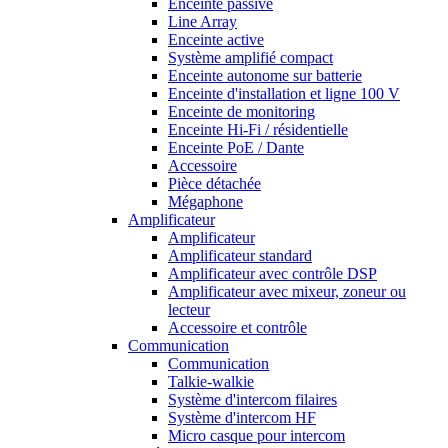
Enceinte passive
Line Array
Enceinte active
Système amplifié compact
Enceinte autonome sur batterie
Enceinte d'installation et ligne 100 V
Enceinte de monitoring
Enceinte Hi-Fi / résidentielle
Enceinte PoE / Dante
Accessoire
Pièce détachée
Mégaphone
Amplificateur
Amplificateur
Amplificateur standard
Amplificateur avec contrôle DSP
Amplificateur avec mixeur, zoneur ou
lecteur
Accessoire et contrôle
Communication
Communication
Talkie-walkie
Système d'intercom filaires
Système d'intercom HF
Micro casque pour intercom