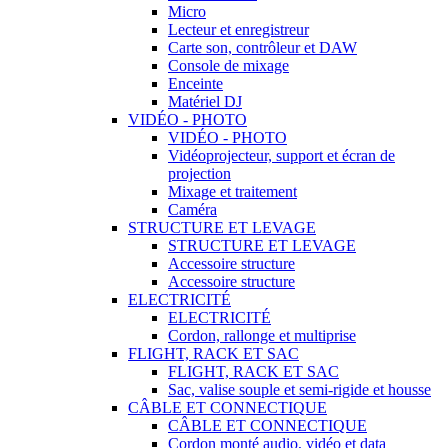
Micro
Lecteur et enregistreur
Carte son, contrôleur et DAW
Console de mixage
Enceinte
Matériel DJ
VIDÉO - PHOTO
VIDÉO - PHOTO
Vidéoprojecteur, support et écran de
projection
Mixage et traitement
Caméra
STRUCTURE ET LEVAGE
STRUCTURE ET LEVAGE
Accessoire structure
Accessoire structure
ELECTRICITÉ
ELECTRICITÉ
Cordon, rallonge et multiprise
FLIGHT, RACK ET SAC
FLIGHT, RACK ET SAC
Sac, valise souple et semi-rigide et housse
CÂBLE ET CONNECTIQUE
CÂBLE ET CONNECTIQUE
Cordon monté audio, vidéo et data