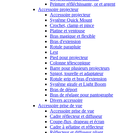
Peinture réfléchissante, or et argent
Accessoire projecteur
Accessoire projecteur
Système Quick Mount
Crochet, clamp et pince
Platine et ventouse
Bras magique et flexible
Bras d'extension
Rotule parapluie
Lest
Pied pour projecteur
Colonne télescopique
Barre pour plusieurs projecteurs
Spigot, tourelle et adaptateur
Rotule grip et bras d'extension
Système girafe et Light Boom
Bras de déport
Bras de réglage pour pantographe
Divers accessoire
Accessoire prise de vue
Accessoire prise de vue
Cadre réflecteur et diffuseur
Coupe-flux, drapeau et écran
Cadre à gélatine et réflecteur
Réflecteur et diffuseur pliant