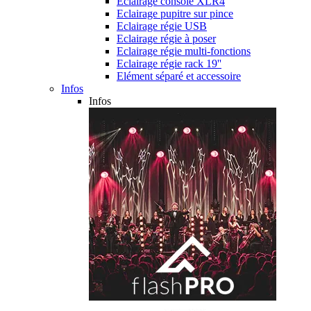
Eclairage console XLR4
Eclairage pupitre sur pince
Eclairage régie USB
Eclairage régie à poser
Eclairage régie multi-fonctions
Eclairage régie rack 19''
Elément séparé et accessoire
Infos
Infos