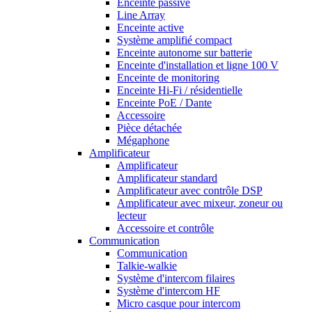
Enceinte passive
Line Array
Enceinte active
Système amplifié compact
Enceinte autonome sur batterie
Enceinte d'installation et ligne 100 V
Enceinte de monitoring
Enceinte Hi-Fi / résidentielle
Enceinte PoE / Dante
Accessoire
Pièce détachée
Mégaphone
Amplificateur
Amplificateur
Amplificateur standard
Amplificateur avec contrôle DSP
Amplificateur avec mixeur, zoneur ou
lecteur
Accessoire et contrôle
Communication
Communication
Talkie-walkie
Système d'intercom filaires
Système d'intercom HF
Micro casque pour intercom