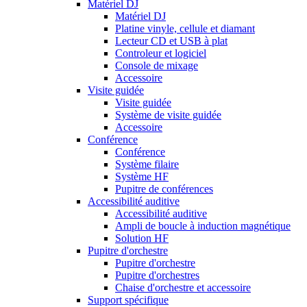
Matériel DJ
Matériel DJ
Platine vinyle, cellule et diamant
Lecteur CD et USB à plat
Controleur et logiciel
Console de mixage
Accessoire
Visite guidée
Visite guidée
Système de visite guidée
Accessoire
Conférence
Conférence
Système filaire
Système HF
Pupitre de conférences
Accessibilité auditive
Accessibilité auditive
Ampli de boucle à induction magnétique
Solution HF
Pupitre d'orchestre
Pupitre d'orchestre
Pupitre d'orchestres
Chaise d'orchestre et accessoire
Support spécifique