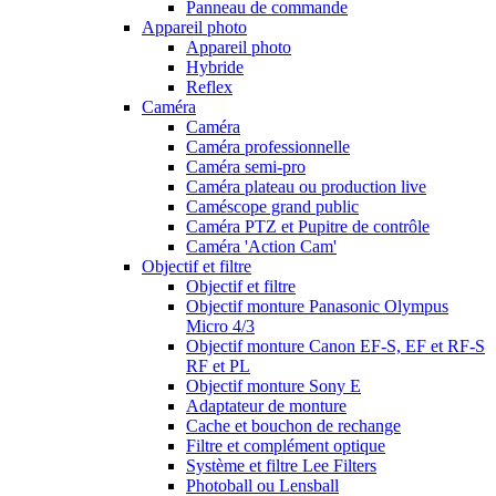
Panneau de commande
Appareil photo
Appareil photo
Hybride
Reflex
Caméra
Caméra
Caméra professionnelle
Caméra semi-pro
Caméra plateau ou production live
Caméscope grand public
Caméra PTZ et Pupitre de contrôle
Caméra 'Action Cam'
Objectif et filtre
Objectif et filtre
Objectif monture Panasonic Olympus
Micro 4/3
Objectif monture Canon EF-S, EF et RF-S
RF et PL
Objectif monture Sony E
Adaptateur de monture
Cache et bouchon de rechange
Filtre et complément optique
Système et filtre Lee Filters
Photoball ou Lensball