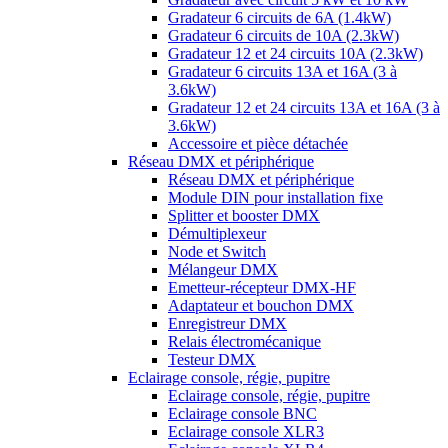
Gradateur 6 circuits de 6A (1.4kW)
Gradateur 6 circuits de 10A (2.3kW)
Gradateur 12 et 24 circuits 10A (2.3kW)
Gradateur 6 circuits 13A et 16A (3 à
3.6kW)
Gradateur 12 et 24 circuits 13A et 16A (3 à
3.6kW)
Accessoire et pièce détachée
Réseau DMX et périphérique
Réseau DMX et périphérique
Module DIN pour installation fixe
Splitter et booster DMX
Démultiplexeur
Node et Switch
Mélangeur DMX
Emetteur-récepteur DMX-HF
Adaptateur et bouchon DMX
Enregistreur DMX
Relais électromécanique
Testeur DMX
Eclairage console, régie, pupitre
Eclairage console, régie, pupitre
Eclairage console BNC
Eclairage console XLR3