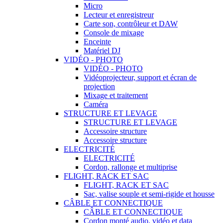
Micro
Lecteur et enregistreur
Carte son, contrôleur et DAW
Console de mixage
Enceinte
Matériel DJ
VIDÉO - PHOTO
VIDÉO - PHOTO
Vidéoprojecteur, support et écran de
projection
Mixage et traitement
Caméra
STRUCTURE ET LEVAGE
STRUCTURE ET LEVAGE
Accessoire structure
Accessoire structure
ELECTRICITÉ
ELECTRICITÉ
Cordon, rallonge et multiprise
FLIGHT, RACK ET SAC
FLIGHT, RACK ET SAC
Sac, valise souple et semi-rigide et housse
CÂBLE ET CONNECTIQUE
CÂBLE ET CONNECTIQUE
Cordon monté audio, vidéo et data