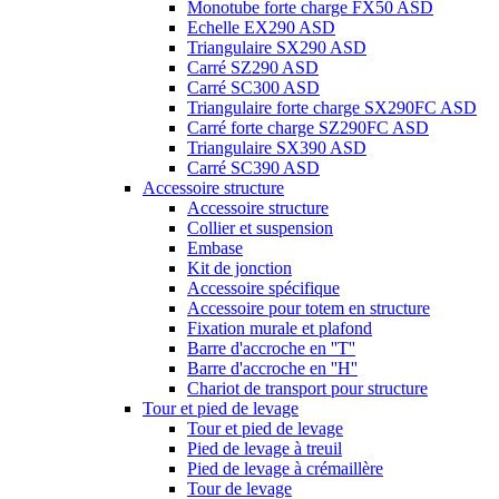
Monotube forte charge FX50 ASD
Echelle EX290 ASD
Triangulaire SX290 ASD
Carré SZ290 ASD
Carré SC300 ASD
Triangulaire forte charge SX290FC ASD
Carré forte charge SZ290FC ASD
Triangulaire SX390 ASD
Carré SC390 ASD
Accessoire structure
Accessoire structure
Collier et suspension
Embase
Kit de jonction
Accessoire spécifique
Accessoire pour totem en structure
Fixation murale et plafond
Barre d'accroche en ''T''
Barre d'accroche en ''H''
Chariot de transport pour structure
Tour et pied de levage
Tour et pied de levage
Pied de levage à treuil
Pied de levage à crémaillère
Tour de levage