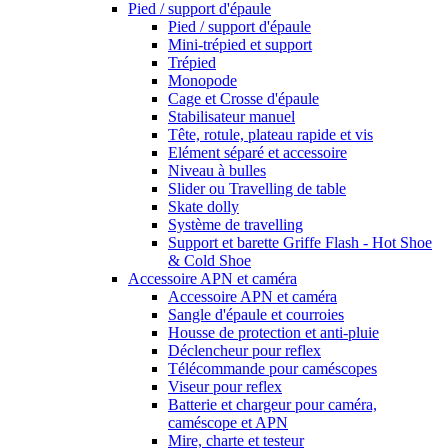
Pied / support d'épaule
Pied / support d'épaule
Mini-trépied et support
Trépied
Monopode
Cage et Crosse d'épaule
Stabilisateur manuel
Tête, rotule, plateau rapide et vis
Elément séparé et accessoire
Niveau à bulles
Slider ou Travelling de table
Skate dolly
Système de travelling
Support et barette Griffe Flash - Hot Shoe
& Cold Shoe
Accessoire APN et caméra
Accessoire APN et caméra
Sangle d'épaule et courroies
Housse de protection et anti-pluie
Déclencheur pour reflex
Télécommande pour caméscopes
Viseur pour reflex
Batterie et chargeur pour caméra,
caméscope et APN
Mire, charte et testeur