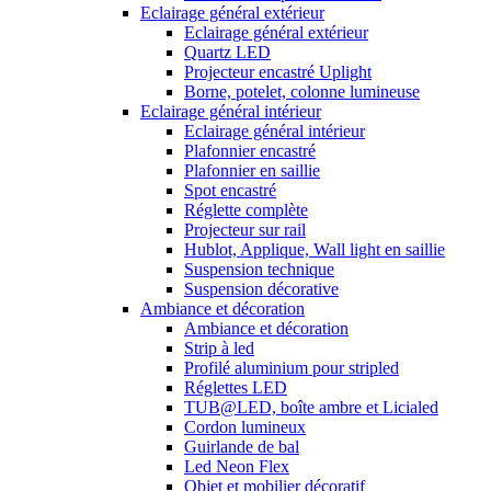
Eclairage général extérieur
Eclairage général extérieur
Quartz LED
Projecteur encastré Uplight
Borne, potelet, colonne lumineuse
Eclairage général intérieur
Eclairage général intérieur
Plafonnier encastré
Plafonnier en saillie
Spot encastré
Réglette complète
Projecteur sur rail
Hublot, Applique, Wall light en saillie
Suspension technique
Suspension décorative
Ambiance et décoration
Ambiance et décoration
Strip à led
Profilé aluminium pour stripled
Réglettes LED
TUB@LED, boîte ambre et Licialed
Cordon lumineux
Guirlande de bal
Led Neon Flex
Objet et mobilier décoratif