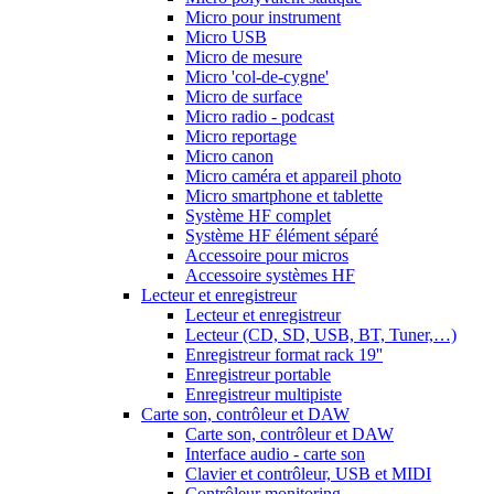
Micro pour instrument
Micro USB
Micro de mesure
Micro 'col-de-cygne'
Micro de surface
Micro radio - podcast
Micro reportage
Micro canon
Micro caméra et appareil photo
Micro smartphone et tablette
Système HF complet
Système HF élément séparé
Accessoire pour micros
Accessoire systèmes HF
Lecteur et enregistreur
Lecteur et enregistreur
Lecteur (CD, SD, USB, BT, Tuner,…)
Enregistreur format rack 19''
Enregistreur portable
Enregistreur multipiste
Carte son, contrôleur et DAW
Carte son, contrôleur et DAW
Interface audio - carte son
Clavier et contrôleur, USB et MIDI
Contrôleur monitoring