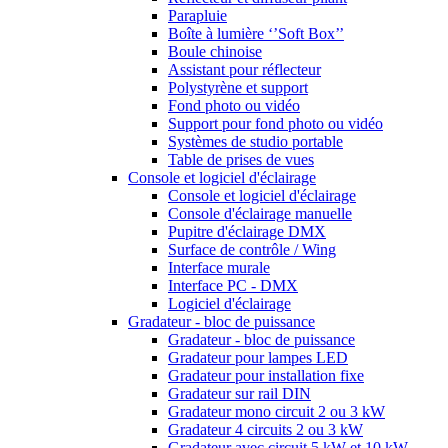
Parapluie
Boîte à lumière ‘’Soft Box’’
Boule chinoise
Assistant pour réflecteur
Polystyrène et support
Fond photo ou vidéo
Support pour fond photo ou vidéo
Systèmes de studio portable
Table de prises de vues
Console et logiciel d'éclairage
Console et logiciel d'éclairage
Console d'éclairage manuelle
Pupitre d'éclairage DMX
Surface de contrôle / Wing
Interface murale
Interface PC - DMX
Logiciel d'éclairage
Gradateur - bloc de puissance
Gradateur - bloc de puissance
Gradateur pour lampes LED
Gradateur pour installation fixe
Gradateur sur rail DIN
Gradateur mono circuit 2 ou 3 kW
Gradateur 4 circuits 2 ou 3 kW
Gradateur avec circuit 5 kW et 10 kW