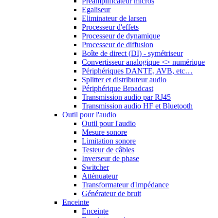
Préamplificateur micros
Egaliseur
Eliminateur de larsen
Processeur d'effets
Processeur de dynamique
Processeur de diffusion
Boîte de direct (DI) - symétriseur
Convertisseur analogique <> numérique
Périphériques DANTE, AVB, etc…
Splitter et distributeur audio
Périphérique Broadcast
Transmission audio par RJ45
Transmission audio HF et Bluetooth
Outil pour l'audio
Outil pour l'audio
Mesure sonore
Limitation sonore
Testeur de câbles
Inverseur de phase
Switcher
Atténuateur
Transformateur d'impédance
Générateur de bruit
Enceinte
Enceinte