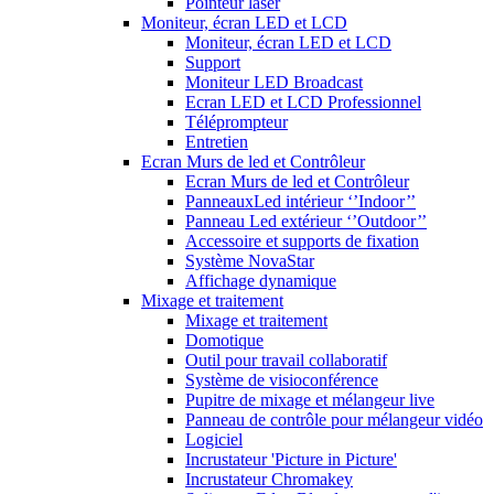
Pointeur laser
Moniteur, écran LED et LCD
Moniteur, écran LED et LCD
Support
Moniteur LED Broadcast
Ecran LED et LCD Professionnel
Téléprompteur
Entretien
Ecran Murs de led et Contrôleur
Ecran Murs de led et Contrôleur
PanneauxLed intérieur ‘’Indoor’’
Panneau Led extérieur ‘’Outdoor’’
Accessoire et supports de fixation
Système NovaStar
Affichage dynamique
Mixage et traitement
Mixage et traitement
Domotique
Outil pour travail collaboratif
Système de visioconférence
Pupitre de mixage et mélangeur live
Panneau de contrôle pour mélangeur vidéo
Logiciel
Incrustateur 'Picture in Picture'
Incrustateur Chromakey