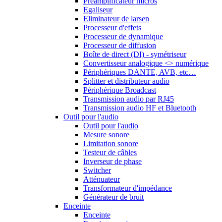
Préamplificateur micros
Egaliseur
Eliminateur de larsen
Processeur d'effets
Processeur de dynamique
Processeur de diffusion
Boîte de direct (DI) - symétriseur
Convertisseur analogique <> numérique
Périphériques DANTE, AVB, etc…
Splitter et distributeur audio
Périphérique Broadcast
Transmission audio par RJ45
Transmission audio HF et Bluetooth
Outil pour l'audio
Outil pour l'audio
Mesure sonore
Limitation sonore
Testeur de câbles
Inverseur de phase
Switcher
Atténuateur
Transformateur d'impédance
Générateur de bruit
Enceinte
Enceinte