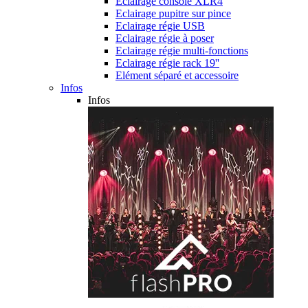
Eclairage console XLR4
Eclairage pupitre sur pince
Eclairage régie USB
Eclairage régie à poser
Eclairage régie multi-fonctions
Eclairage régie rack 19''
Elément séparé et accessoire
Infos
Infos