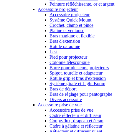
Peinture réfléchissante, or et argent
Accessoire projecteur
Accessoire projecteur
Système Quick Mount
Crochet, clamp et pince
Platine et ventouse
Bras magique et flexible
Bras d'extension
Rotule parapluie
Lest
Pied pour projecteur
Colonne télescopique
Barre pour plusieurs projecteurs
Spigot, tourelle et adaptateur
Rotule grip et bras d'extension
Système girafe et Light Boom
Bras de déport
Bras de réglage pour pantographe
Divers accessoire
Accessoire prise de vue
Accessoire prise de vue
Cadre réflecteur et diffuseur
Coupe-flux, drapeau et écran
Cadre à gélatine et réflecteur
Réflecteur et diffuseur pliant