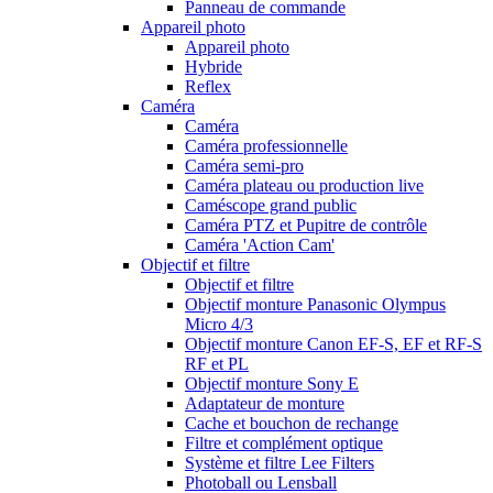
Panneau de commande
Appareil photo
Appareil photo
Hybride
Reflex
Caméra
Caméra
Caméra professionnelle
Caméra semi-pro
Caméra plateau ou production live
Caméscope grand public
Caméra PTZ et Pupitre de contrôle
Caméra 'Action Cam'
Objectif et filtre
Objectif et filtre
Objectif monture Panasonic Olympus
Micro 4/3
Objectif monture Canon EF-S, EF et RF-S
RF et PL
Objectif monture Sony E
Adaptateur de monture
Cache et bouchon de rechange
Filtre et complément optique
Système et filtre Lee Filters
Photoball ou Lensball