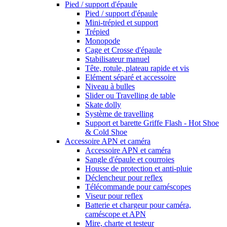
Pied / support d'épaule
Pied / support d'épaule
Mini-trépied et support
Trépied
Monopode
Cage et Crosse d'épaule
Stabilisateur manuel
Tête, rotule, plateau rapide et vis
Elément séparé et accessoire
Niveau à bulles
Slider ou Travelling de table
Skate dolly
Système de travelling
Support et barette Griffe Flash - Hot Shoe
& Cold Shoe
Accessoire APN et caméra
Accessoire APN et caméra
Sangle d'épaule et courroies
Housse de protection et anti-pluie
Déclencheur pour reflex
Télécommande pour caméscopes
Viseur pour reflex
Batterie et chargeur pour caméra,
caméscope et APN
Mire, charte et testeur