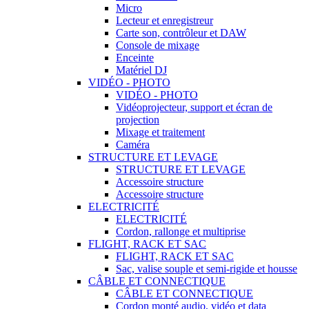
Micro
Lecteur et enregistreur
Carte son, contrôleur et DAW
Console de mixage
Enceinte
Matériel DJ
VIDÉO - PHOTO
VIDÉO - PHOTO
Vidéoprojecteur, support et écran de
projection
Mixage et traitement
Caméra
STRUCTURE ET LEVAGE
STRUCTURE ET LEVAGE
Accessoire structure
Accessoire structure
ELECTRICITÉ
ELECTRICITÉ
Cordon, rallonge et multiprise
FLIGHT, RACK ET SAC
FLIGHT, RACK ET SAC
Sac, valise souple et semi-rigide et housse
CÂBLE ET CONNECTIQUE
CÂBLE ET CONNECTIQUE
Cordon monté audio, vidéo et data