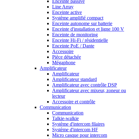
Enceinte passive
Line Array
Enceinte active
Système amplifié compact
Enceinte autonome sur batterie
Enceinte d'installation et ligne 100 V
Enceinte de monitoring
Enceinte Hi-Fi / résidentielle
Enceinte PoE / Dante
Accessoire
Pièce détachée
Mégaphone
Amplificateur
Amplificateur
Amplificateur standard
Amplificateur avec contrôle DSP
Amplificateur avec mixeur, zoneur ou
lecteur
Accessoire et contrôle
Communication
Communication
Talkie-walkie
Système d'intercom filaires
Système d'intercom HF
Micro casque pour intercom