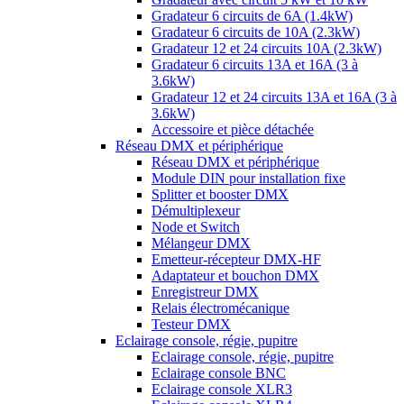
Gradateur 6 circuits de 6A (1.4kW)
Gradateur 6 circuits de 10A (2.3kW)
Gradateur 12 et 24 circuits 10A (2.3kW)
Gradateur 6 circuits 13A et 16A (3 à
3.6kW)
Gradateur 12 et 24 circuits 13A et 16A (3 à
3.6kW)
Accessoire et pièce détachée
Réseau DMX et périphérique
Réseau DMX et périphérique
Module DIN pour installation fixe
Splitter et booster DMX
Démultiplexeur
Node et Switch
Mélangeur DMX
Emetteur-récepteur DMX-HF
Adaptateur et bouchon DMX
Enregistreur DMX
Relais électromécanique
Testeur DMX
Eclairage console, régie, pupitre
Eclairage console, régie, pupitre
Eclairage console BNC
Eclairage console XLR3