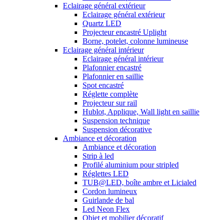
Eclairage général extérieur
Eclairage général extérieur
Quartz LED
Projecteur encastré Uplight
Borne, potelet, colonne lumineuse
Eclairage général intérieur
Eclairage général intérieur
Plafonnier encastré
Plafonnier en saillie
Spot encastré
Réglette complète
Projecteur sur rail
Hublot, Applique, Wall light en saillie
Suspension technique
Suspension décorative
Ambiance et décoration
Ambiance et décoration
Strip à led
Profilé aluminium pour stripled
Réglettes LED
TUB@LED, boîte ambre et Licialed
Cordon lumineux
Guirlande de bal
Led Neon Flex
Objet et mobilier décoratif