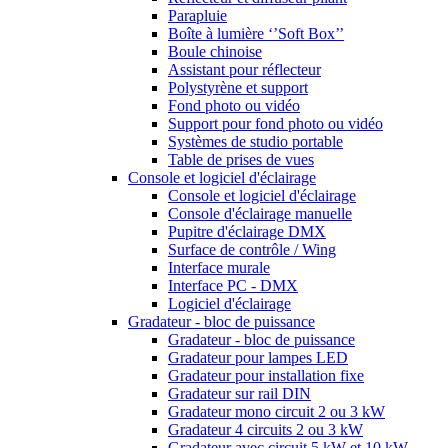
Parapluie
Boîte à lumière ‘’Soft Box’’
Boule chinoise
Assistant pour réflecteur
Polystyrène et support
Fond photo ou vidéo
Support pour fond photo ou vidéo
Systèmes de studio portable
Table de prises de vues
Console et logiciel d'éclairage
Console et logiciel d'éclairage
Console d'éclairage manuelle
Pupitre d'éclairage DMX
Surface de contrôle / Wing
Interface murale
Interface PC - DMX
Logiciel d'éclairage
Gradateur - bloc de puissance
Gradateur - bloc de puissance
Gradateur pour lampes LED
Gradateur pour installation fixe
Gradateur sur rail DIN
Gradateur mono circuit 2 ou 3 kW
Gradateur 4 circuits 2 ou 3 kW
Gradateur avec circuit 5 kW et 10 kW