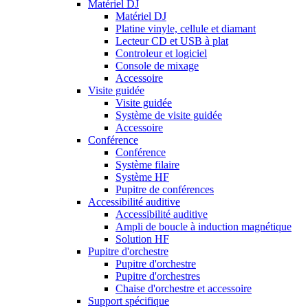
Matériel DJ
Matériel DJ
Platine vinyle, cellule et diamant
Lecteur CD et USB à plat
Controleur et logiciel
Console de mixage
Accessoire
Visite guidée
Visite guidée
Système de visite guidée
Accessoire
Conférence
Conférence
Système filaire
Système HF
Pupitre de conférences
Accessibilité auditive
Accessibilité auditive
Ampli de boucle à induction magnétique
Solution HF
Pupitre d'orchestre
Pupitre d'orchestre
Pupitre d'orchestres
Chaise d'orchestre et accessoire
Support spécifique