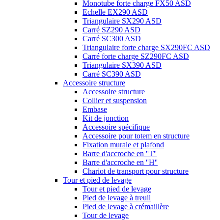
Monotube forte charge FX50 ASD
Echelle EX290 ASD
Triangulaire SX290 ASD
Carré SZ290 ASD
Carré SC300 ASD
Triangulaire forte charge SX290FC ASD
Carré forte charge SZ290FC ASD
Triangulaire SX390 ASD
Carré SC390 ASD
Accessoire structure
Accessoire structure
Collier et suspension
Embase
Kit de jonction
Accessoire spécifique
Accessoire pour totem en structure
Fixation murale et plafond
Barre d'accroche en ''T''
Barre d'accroche en ''H''
Chariot de transport pour structure
Tour et pied de levage
Tour et pied de levage
Pied de levage à treuil
Pied de levage à crémaillère
Tour de levage