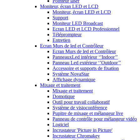
Pointeur laser
Moniteur, écran LED et LCD
Moniteur, écran LED et LCD
Support
Moniteur LED Broadcast
Ecran LED et LCD Professionnel
Téléprompteur
Entretien
Ecran Murs de led et Contrôleur
Ecran Murs de led et Contrôleur
PanneauxLed intérieur ‘’Indoor’’
Panneau Led extérieur ‘’Outdoor’’
Accessoire et supports de fixation
Système NovaStar
Affichage dynamique
Mixage et traitement
Mixage et traitement
Domotique
Outil pour travail collaboratif
Système de visioconférence
Pupitre de mixage et mélangeur live
Panneau de contrôle pour mélangeur vidéo
Logiciel
Incrustateur 'Picture in Picture'
Incrustateur Chromakey