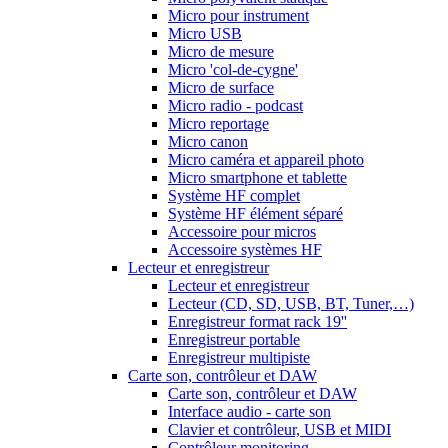
Micro pour instrument
Micro USB
Micro de mesure
Micro 'col-de-cygne'
Micro de surface
Micro radio - podcast
Micro reportage
Micro canon
Micro caméra et appareil photo
Micro smartphone et tablette
Système HF complet
Système HF élément séparé
Accessoire pour micros
Accessoire systèmes HF
Lecteur et enregistreur
Lecteur et enregistreur
Lecteur (CD, SD, USB, BT, Tuner,…)
Enregistreur format rack 19''
Enregistreur portable
Enregistreur multipiste
Carte son, contrôleur et DAW
Carte son, contrôleur et DAW
Interface audio - carte son
Clavier et contrôleur, USB et MIDI
Contrôleur monitoring