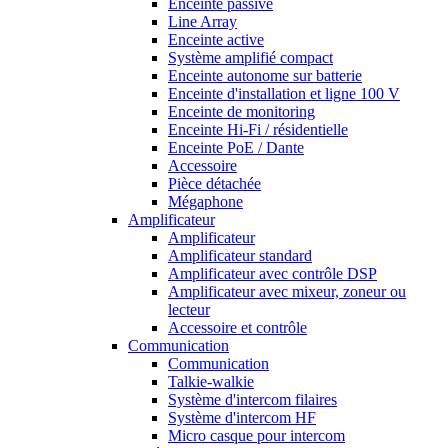
Enceinte passive
Line Array
Enceinte active
Système amplifié compact
Enceinte autonome sur batterie
Enceinte d'installation et ligne 100 V
Enceinte de monitoring
Enceinte Hi-Fi / résidentielle
Enceinte PoE / Dante
Accessoire
Pièce détachée
Mégaphone
Amplificateur
Amplificateur
Amplificateur standard
Amplificateur avec contrôle DSP
Amplificateur avec mixeur, zoneur ou
lecteur
Accessoire et contrôle
Communication
Communication
Talkie-walkie
Système d'intercom filaires
Système d'intercom HF
Micro casque pour intercom