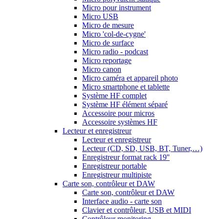
Micro pour instrument
Micro USB
Micro de mesure
Micro 'col-de-cygne'
Micro de surface
Micro radio - podcast
Micro reportage
Micro canon
Micro caméra et appareil photo
Micro smartphone et tablette
Système HF complet
Système HF élément séparé
Accessoire pour micros
Accessoire systèmes HF
Lecteur et enregistreur
Lecteur et enregistreur
Lecteur (CD, SD, USB, BT, Tuner,…)
Enregistreur format rack 19''
Enregistreur portable
Enregistreur multipiste
Carte son, contrôleur et DAW
Carte son, contrôleur et DAW
Interface audio - carte son
Clavier et contrôleur, USB et MIDI
Contrôleur monitoring