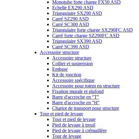
Monotube forte charge FX50 ASD
Echelle EX290 ASD
Triangulaire SX290 ASD
Carré SZ290 ASD
Carré SC300 ASD
Triangulaire forte charge SX290FC ASD
Carré forte charge SZ290FC ASD
Triangulaire SX390 ASD
Carré SC390 ASD
Accessoire structure
Accessoire structure
Collier et suspension
Embase
Kit de jonction
Accessoire spécifique
Accessoire pour totem en structure
Fixation murale et plafond
Barre d'accroche en ''T''
Barre d'accroche en ''H''
Chariot de transport pour structure
Tour et pied de levage
Tour et pied de levage
Pied de levage à treuil
Pied de levage à crémaillère
Tour de levage