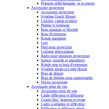
Peinture réfléchissante, or et argent
Accessoire projecteur
Accessoire projecteur
Système Quick Mount
Crochet, clamp et pince
Platine et ventouse
Bras magique et flexible
Bras d'extension
Rotule parapluie
Lest
Pied pour projecteur
Colonne télescopique
Barre pour plusieurs projecteurs
Spigot, tourelle et adaptateur
Rotule grip et bras d'extension
Système girafe et Light Boom
Bras de déport
Bras de réglage pour pantographe
Divers accessoire
Accessoire prise de vue
Accessoire prise de vue
Cadre réflecteur et diffuseur
Coupe-flux, drapeau et écran
Cadre à gélatine et réflecteur
Réflecteur et diffuseur pliant