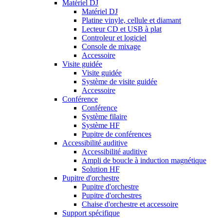
Matériel DJ
Matériel DJ
Platine vinyle, cellule et diamant
Lecteur CD et USB à plat
Controleur et logiciel
Console de mixage
Accessoire
Visite guidée
Visite guidée
Système de visite guidée
Accessoire
Conférence
Conférence
Système filaire
Système HF
Pupitre de conférences
Accessibilité auditive
Accessibilité auditive
Ampli de boucle à induction magnétique
Solution HF
Pupitre d'orchestre
Pupitre d'orchestre
Pupitre d'orchestres
Chaise d'orchestre et accessoire
Support spécifique