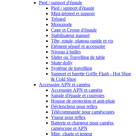
Pied / support d'épaule
Pied / support d'épaule
Mini-trépied et support
Trépied
Monopode
Cage et Crosse d'épaule
Stabilisateur manuel
Tête, rotule, plateau rapide et vis
Elément séparé et accessoire
Niveau à bulles
Slider ou Travelling de table
Skate dolly
Système de travelling
Support et barette Griffe Flash - Hot Shoe
& Cold Shoe
Accessoire APN et caméra
Accessoire APN et caméra
Sangle d'épaule et courroies
Housse de protection et anti-pluie
Déclencheur pour reflex
Télécommande pour caméscopes
Viseur pour reflex
Batterie et chargeur pour caméra,
caméscope et APN
Mire, charte et testeur