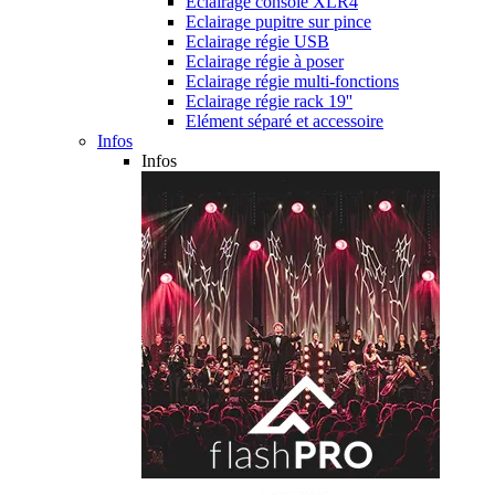
Eclairage console XLR4
Eclairage pupitre sur pince
Eclairage régie USB
Eclairage régie à poser
Eclairage régie multi-fonctions
Eclairage régie rack 19''
Elément séparé et accessoire
Infos
Infos