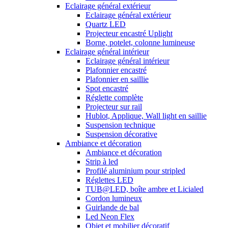
Eclairage général extérieur
Eclairage général extérieur
Quartz LED
Projecteur encastré Uplight
Borne, potelet, colonne lumineuse
Eclairage général intérieur
Eclairage général intérieur
Plafonnier encastré
Plafonnier en saillie
Spot encastré
Réglette complète
Projecteur sur rail
Hublot, Applique, Wall light en saillie
Suspension technique
Suspension décorative
Ambiance et décoration
Ambiance et décoration
Strip à led
Profilé aluminium pour stripled
Réglettes LED
TUB@LED, boîte ambre et Licialed
Cordon lumineux
Guirlande de bal
Led Neon Flex
Objet et mobilier décoratif