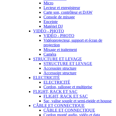
Micro
Lecteur et enregistreur
Carte son, contrôleur et DAW
Console de mixage
Enceinte
Matériel DJ
VIDÉO - PHOTO
VIDÉO - PHOTO
Vidéoprojecteur, support et écran de
projection
Mixage et traitement
Caméra
STRUCTURE ET LEVAGE
STRUCTURE ET LEVAGE
Accessoire structure
Accessoire structure
ELECTRICITÉ
ELECTRICITÉ
Cordon, rallonge et multiprise
FLIGHT, RACK ET SAC
FLIGHT, RACK ET SAC
Sac, valise souple et semi-rigide et housse
CÂBLE ET CONNECTIQUE
CÂBLE ET CONNECTIQUE
Cordon monté audio, vidéo et data