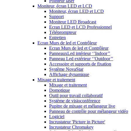
Pointeur laser
Moniteur, écran LED et LCD
Moniteur, écran LED et LCD
Support
Moniteur LED Broadcast
Ecran LED et LCD Professionnel
Téléprompteur
Entretien
Ecran Murs de led et Contrôleur
Ecran Murs de led et Contrôleur
PanneauxLed intérieur ‘’Indoor’’
Panneau Led extérieur ‘’Outdoor’’
Accessoire et supports de fixation
Système NovaStar
Affichage dynamique
Mixage et traitement
Mixage et traitement
Domotique
Outil pour travail collaboratif
Système de visioconférence
Pupitre de mixage et mélangeur live
Panneau de contrôle pour mélangeur vidéo
Logiciel
Incrustateur 'Picture in Picture'
Incrustateur Chromakey