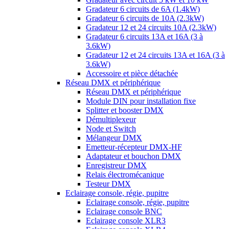
Gradateur 6 circuits de 6A (1.4kW)
Gradateur 6 circuits de 10A (2.3kW)
Gradateur 12 et 24 circuits 10A (2.3kW)
Gradateur 6 circuits 13A et 16A (3 à
3.6kW)
Gradateur 12 et 24 circuits 13A et 16A (3 à
3.6kW)
Accessoire et pièce détachée
Réseau DMX et périphérique
Réseau DMX et périphérique
Module DIN pour installation fixe
Splitter et booster DMX
Démultiplexeur
Node et Switch
Mélangeur DMX
Emetteur-récepteur DMX-HF
Adaptateur et bouchon DMX
Enregistreur DMX
Relais électromécanique
Testeur DMX
Eclairage console, régie, pupitre
Eclairage console, régie, pupitre
Eclairage console BNC
Eclairage console XLR3