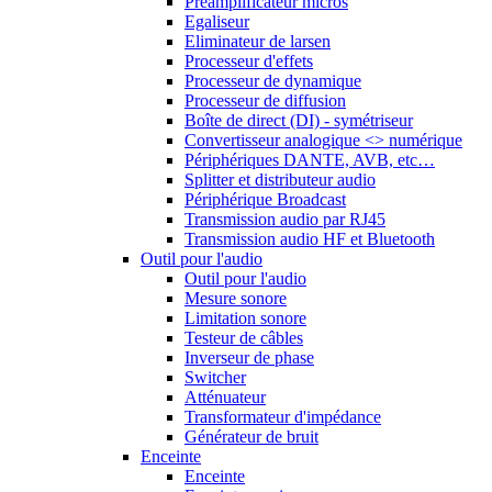
Préamplificateur micros
Egaliseur
Eliminateur de larsen
Processeur d'effets
Processeur de dynamique
Processeur de diffusion
Boîte de direct (DI) - symétriseur
Convertisseur analogique <> numérique
Périphériques DANTE, AVB, etc…
Splitter et distributeur audio
Périphérique Broadcast
Transmission audio par RJ45
Transmission audio HF et Bluetooth
Outil pour l'audio
Outil pour l'audio
Mesure sonore
Limitation sonore
Testeur de câbles
Inverseur de phase
Switcher
Atténuateur
Transformateur d'impédance
Générateur de bruit
Enceinte
Enceinte