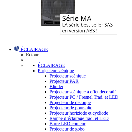
ÉCLAIRAGE
Retour
ÉCLAIRAGE
Projecteur scénique
Projecteur scénique
Projecteur PAR
Blinder
Projecteur scénique à effet décoratif
Projecteur PC / Fresnel Trad. et LED
Projecteur de découpe
Projecteur de poursuite
Projecteur horiziode et cycliode
Rampe d’éclairage trad. et LED
Barre LED couleur
Projecteur de gobo