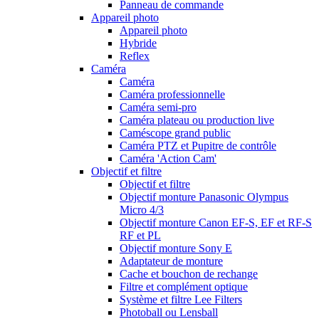
Panneau de commande
Appareil photo
Appareil photo
Hybride
Reflex
Caméra
Caméra
Caméra professionnelle
Caméra semi-pro
Caméra plateau ou production live
Caméscope grand public
Caméra PTZ et Pupitre de contrôle
Caméra 'Action Cam'
Objectif et filtre
Objectif et filtre
Objectif monture Panasonic Olympus
Micro 4/3
Objectif monture Canon EF-S, EF et RF-S
RF et PL
Objectif monture Sony E
Adaptateur de monture
Cache et bouchon de rechange
Filtre et complément optique
Système et filtre Lee Filters
Photoball ou Lensball