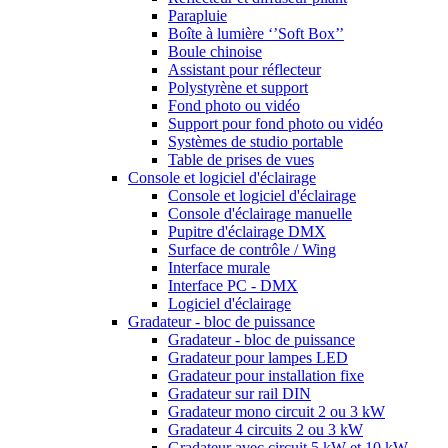
Parapluie
Boîte à lumière ‘’Soft Box’’
Boule chinoise
Assistant pour réflecteur
Polystyrène et support
Fond photo ou vidéo
Support pour fond photo ou vidéo
Systèmes de studio portable
Table de prises de vues
Console et logiciel d'éclairage
Console et logiciel d'éclairage
Console d'éclairage manuelle
Pupitre d'éclairage DMX
Surface de contrôle / Wing
Interface murale
Interface PC - DMX
Logiciel d'éclairage
Gradateur - bloc de puissance
Gradateur - bloc de puissance
Gradateur pour lampes LED
Gradateur pour installation fixe
Gradateur sur rail DIN
Gradateur mono circuit 2 ou 3 kW
Gradateur 4 circuits 2 ou 3 kW
Gradateur avec circuit 5 kW et 10 kW