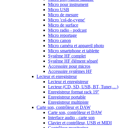
Micro pour instrument
Micro USB
Micro de mesure
Micro 'col-de-cygne'
Micro de surface
Micro radio - podcast
Micro reportage
Micro canon
Micro caméra et appareil photo
Micro smartphone et tablette
Système HF complet
Système HF élément séparé
Accessoire pour micros
Accessoire systèmes HF
Lecteur et enregistreur
Lecteur et enregistreur
Lecteur (CD, SD, USB, BT, Tuner,…)
Enregistreur format rack 19''
Enregistreur portable
Enregistreur multipiste
Carte son, contrôleur et DAW
Carte son, contrôleur et DAW
Interface audio - carte son
Clavier et contrôleur, USB et MIDI
Contrôleur monitoring