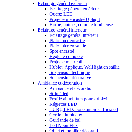
Eclairage général extérieur
Eclairage général extérieur
Quartz LED
Projecteur encastré Uplight
Borne, potelet, colonne lumineuse
Eclairage général intérieur
Eclairage général intérieur
Plafonnier encastré
Plafonnier en saillie
Spot encastré
Réglette complète
Projecteur sur rail
Hublot, Applique, Wall light en saillie
Suspension technique
Suspension décorative
Ambiance et décoration
Ambiance et décoration
Strip à led
Profilé aluminium pour stripled
Réglettes LED
TUB@LED, boîte ambre et Licialed
Cordon lumineux
Guirlande de bal
Led Neon Flex
Objet et mobilier décoratif