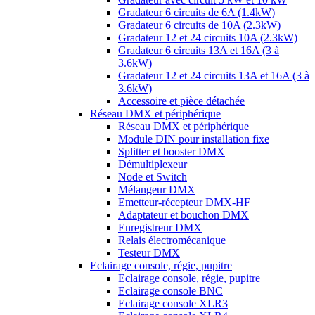
Gradateur 6 circuits de 6A (1.4kW)
Gradateur 6 circuits de 10A (2.3kW)
Gradateur 12 et 24 circuits 10A (2.3kW)
Gradateur 6 circuits 13A et 16A (3 à
3.6kW)
Gradateur 12 et 24 circuits 13A et 16A (3 à
3.6kW)
Accessoire et pièce détachée
Réseau DMX et périphérique
Réseau DMX et périphérique
Module DIN pour installation fixe
Splitter et booster DMX
Démultiplexeur
Node et Switch
Mélangeur DMX
Emetteur-récepteur DMX-HF
Adaptateur et bouchon DMX
Enregistreur DMX
Relais électromécanique
Testeur DMX
Eclairage console, régie, pupitre
Eclairage console, régie, pupitre
Eclairage console BNC
Eclairage console XLR3