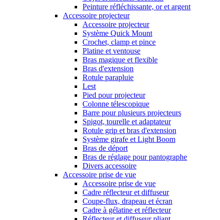
Peinture réfléchissante, or et argent
Accessoire projecteur
Accessoire projecteur
Système Quick Mount
Crochet, clamp et pince
Platine et ventouse
Bras magique et flexible
Bras d'extension
Rotule parapluie
Lest
Pied pour projecteur
Colonne télescopique
Barre pour plusieurs projecteurs
Spigot, tourelle et adaptateur
Rotule grip et bras d'extension
Système girafe et Light Boom
Bras de déport
Bras de réglage pour pantographe
Divers accessoire
Accessoire prise de vue
Accessoire prise de vue
Cadre réflecteur et diffuseur
Coupe-flux, drapeau et écran
Cadre à gélatine et réflecteur
Réflecteur et diffuseur pliant