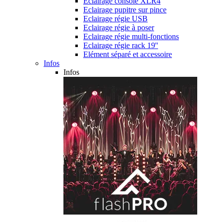
Eclairage console XLR4
Eclairage pupitre sur pince
Eclairage régie USB
Eclairage régie à poser
Eclairage régie multi-fonctions
Eclairage régie rack 19''
Elément séparé et accessoire
Infos
Infos