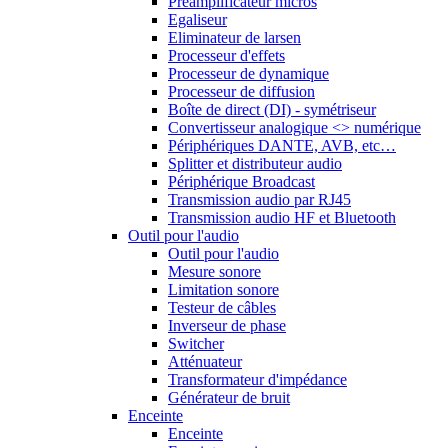
Préamplificateur micros
Egaliseur
Eliminateur de larsen
Processeur d'effets
Processeur de dynamique
Processeur de diffusion
Boîte de direct (DI) - symétriseur
Convertisseur analogique <> numérique
Périphériques DANTE, AVB, etc…
Splitter et distributeur audio
Périphérique Broadcast
Transmission audio par RJ45
Transmission audio HF et Bluetooth
Outil pour l'audio
Outil pour l'audio
Mesure sonore
Limitation sonore
Testeur de câbles
Inverseur de phase
Switcher
Atténuateur
Transformateur d'impédance
Générateur de bruit
Enceinte
Enceinte