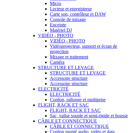
Micro
Lecteur et enregistreur
Carte son, contrôleur et DAW
Console de mixage
Enceinte
Matériel DJ
VIDÉO - PHOTO
VIDÉO - PHOTO
Vidéoprojecteur, support et écran de
projection
Mixage et traitement
Caméra
STRUCTURE ET LEVAGE
STRUCTURE ET LEVAGE
Accessoire structure
Accessoire structure
ELECTRICITÉ
ELECTRICITÉ
Cordon, rallonge et multiprise
FLIGHT, RACK ET SAC
FLIGHT, RACK ET SAC
Sac, valise souple et semi-rigide et housse
CÂBLE ET CONNECTIQUE
CÂBLE ET CONNECTIQUE
Cordon monté audio, vidéo et data