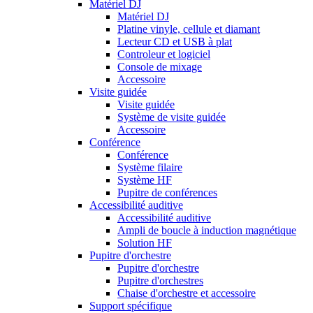
Matériel DJ
Matériel DJ
Platine vinyle, cellule et diamant
Lecteur CD et USB à plat
Controleur et logiciel
Console de mixage
Accessoire
Visite guidée
Visite guidée
Système de visite guidée
Accessoire
Conférence
Conférence
Système filaire
Système HF
Pupitre de conférences
Accessibilité auditive
Accessibilité auditive
Ampli de boucle à induction magnétique
Solution HF
Pupitre d'orchestre
Pupitre d'orchestre
Pupitre d'orchestres
Chaise d'orchestre et accessoire
Support spécifique