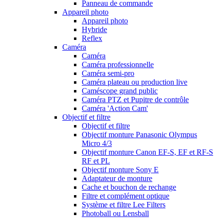
Panneau de commande
Appareil photo
Appareil photo
Hybride
Reflex
Caméra
Caméra
Caméra professionnelle
Caméra semi-pro
Caméra plateau ou production live
Caméscope grand public
Caméra PTZ et Pupitre de contrôle
Caméra 'Action Cam'
Objectif et filtre
Objectif et filtre
Objectif monture Panasonic Olympus
Micro 4/3
Objectif monture Canon EF-S, EF et RF-S
RF et PL
Objectif monture Sony E
Adaptateur de monture
Cache et bouchon de rechange
Filtre et complément optique
Système et filtre Lee Filters
Photoball ou Lensball