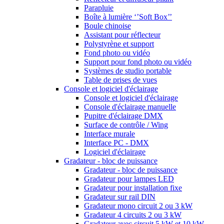
Parapluie
Boîte à lumière ‘’Soft Box’’
Boule chinoise
Assistant pour réflecteur
Polystyrène et support
Fond photo ou vidéo
Support pour fond photo ou vidéo
Systèmes de studio portable
Table de prises de vues
Console et logiciel d'éclairage
Console et logiciel d'éclairage
Console d'éclairage manuelle
Pupitre d'éclairage DMX
Surface de contrôle / Wing
Interface murale
Interface PC - DMX
Logiciel d'éclairage
Gradateur - bloc de puissance
Gradateur - bloc de puissance
Gradateur pour lampes LED
Gradateur pour installation fixe
Gradateur sur rail DIN
Gradateur mono circuit 2 ou 3 kW
Gradateur 4 circuits 2 ou 3 kW
Gradateur avec circuit 5 kW et 10 kW