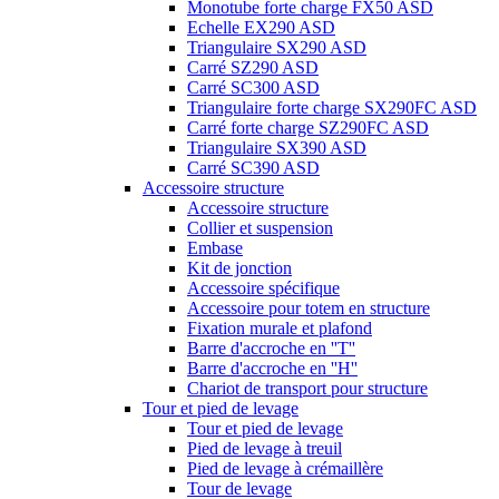
Monotube forte charge FX50 ASD
Echelle EX290 ASD
Triangulaire SX290 ASD
Carré SZ290 ASD
Carré SC300 ASD
Triangulaire forte charge SX290FC ASD
Carré forte charge SZ290FC ASD
Triangulaire SX390 ASD
Carré SC390 ASD
Accessoire structure
Accessoire structure
Collier et suspension
Embase
Kit de jonction
Accessoire spécifique
Accessoire pour totem en structure
Fixation murale et plafond
Barre d'accroche en ''T''
Barre d'accroche en ''H''
Chariot de transport pour structure
Tour et pied de levage
Tour et pied de levage
Pied de levage à treuil
Pied de levage à crémaillère
Tour de levage