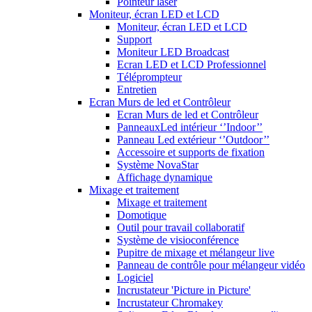
Pointeur laser
Moniteur, écran LED et LCD
Moniteur, écran LED et LCD
Support
Moniteur LED Broadcast
Ecran LED et LCD Professionnel
Téléprompteur
Entretien
Ecran Murs de led et Contrôleur
Ecran Murs de led et Contrôleur
PanneauxLed intérieur ‘’Indoor’’
Panneau Led extérieur ‘’Outdoor’’
Accessoire et supports de fixation
Système NovaStar
Affichage dynamique
Mixage et traitement
Mixage et traitement
Domotique
Outil pour travail collaboratif
Système de visioconférence
Pupitre de mixage et mélangeur live
Panneau de contrôle pour mélangeur vidéo
Logiciel
Incrustateur 'Picture in Picture'
Incrustateur Chromakey