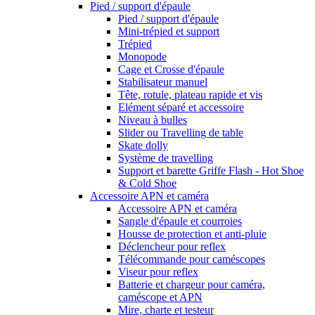
Pied / support d'épaule
Pied / support d'épaule
Mini-trépied et support
Trépied
Monopode
Cage et Crosse d'épaule
Stabilisateur manuel
Tête, rotule, plateau rapide et vis
Elément séparé et accessoire
Niveau à bulles
Slider ou Travelling de table
Skate dolly
Système de travelling
Support et barette Griffe Flash - Hot Shoe
& Cold Shoe
Accessoire APN et caméra
Accessoire APN et caméra
Sangle d'épaule et courroies
Housse de protection et anti-pluie
Déclencheur pour reflex
Télécommande pour caméscopes
Viseur pour reflex
Batterie et chargeur pour caméra,
caméscope et APN
Mire, charte et testeur