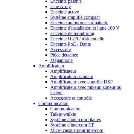
Enceinte passive
Line Array
Enceinte active
Système amplifié compact
Enceinte autonome sur batterie
Enceinte d'installation et ligne 100 V
Enceinte de monitoring
Enceinte Hi-Fi / résidentielle
Enceinte PoE / Dante
Accessoire
Pièce détachée
Mégaphone
Amplificateur
Amplificateur
Amplificateur standard
Amplificateur avec contrôle DSP
Amplificateur avec mixeur, zoneur ou
lecteur
Accessoire et contrôle
Communication
Communication
Talkie-walkie
Système d'intercom filaires
Système d'intercom HF
Micro casque pour intercom